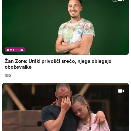
KMETIJA
Žan Zore: Urški privošči srečo, njega oblegajo
oboževalke
5