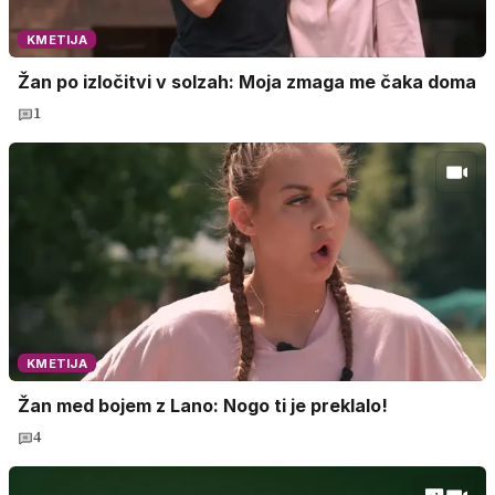
KMETIJA
Žan po izločitvi v solzah: Moja zmaga me čaka doma
1
KMETIJA
Žan med bojem z Lano: Nogo ti je preklalo!
4