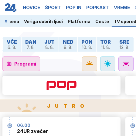
NOVICE
ŠPORT
POP IN
POPKAST
VREME
ja scena
Veriga dobrih ljudi
Platforma
Ceste
TV spore
VČE
DAN
JUT
NED
PON
TOR
SRE
6. 8.
7. 8.
8. 8.
9. 8.
10. 8.
11. 8.
12. 8.
Programi
JUTRO
06.00
24UR zvečer