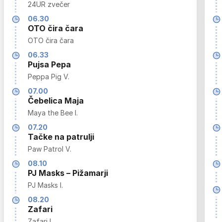
24UR zvečer
06.30
OTO čira čara
OTO čira čara
06.33
Pujsa Pepa
Peppa Pig V.
07.00
Čebelica Maja
Maya the Bee I.
07.20
Tačke na patrulji
Paw Patrol V.
08.10
PJ Masks – Pižamarji
PJ Masks I.
08.20
Zafari
Zafari I.