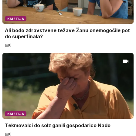
KMETIJA
Ali bodo zdravstvene težave Žanu onemogočile pot
do superfinala?
0
KMETIJA
Tekmovalci do solz ganili gospodarico Nado
0