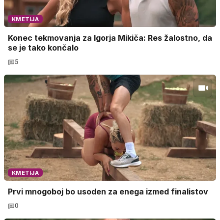
KMETIJA
Konec tekmovanja za Igorja Mikiča: Res žalostno, da
se je tako končalo
5
KMETIJA
Prvi mnogoboj bo usoden za enega izmed finalistov
0