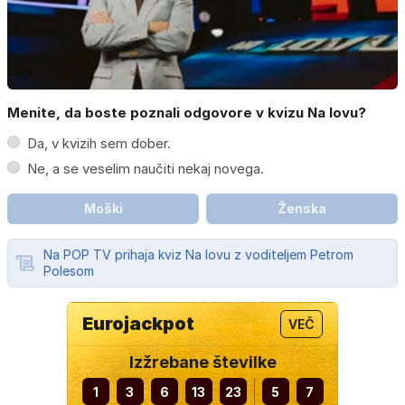
Menite, da boste poznali odgovore v kvizu Na lovu?
Da, v kvizih sem dober.
Ne, a se veselim naučiti nekaj novega.
Moški
Ženska
Na POP TV prihaja kviz Na lovu z voditeljem Petrom
Polesom
Eurojackpot
VEČ
Izžrebane številke
1
3
6
13
23
5
7