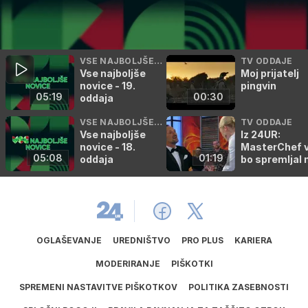
VSE NAJBOLJŠE N
TV ODDAJE
Vse najboljše
Moj prijatelj
OVICE
novice - 19.
pingvin
05:19
00:30
oddaja
VSE NAJBOLJŠE N
TV ODDAJE
Vse najboljše
Iz 24UR:
OVICE
novice - 18.
MasterChef 
05:08
01:19
oddaja
bo spremljal 
poti
OGLAŠEVANJE
UREDNIŠTVO
PRO PLUS
KARIERA
MODERIRANJE
PIŠKOTKI
SPREMENI NASTAVITVE PIŠKOTKOV
POLITIKA ZASEBNOSTI