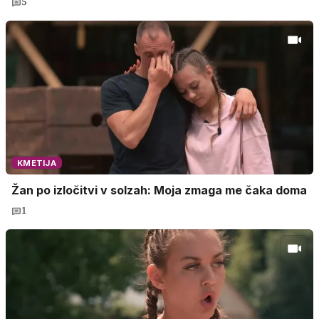
5
KMETIJA
Žan po izločitvi v solzah: Moja zmaga me čaka doma
1