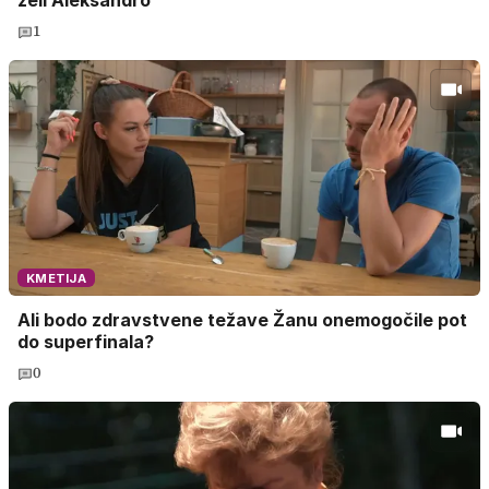
želi Aleksandro
1
KMETIJA
Ali bodo zdravstvene težave Žanu onemogočile pot
do superfinala?
0