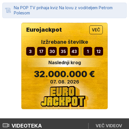
Na POP TV prihaja kviz Na lovu z voditeljem Petrom
Polesom
Eurojackpot
VEČ
Izžrebane številke
3
17
30
35
43
1
12
Naslednji krog
32.000.000 €
07. 08. 2026
VIDEOTEKA
VEČ VIDEOV