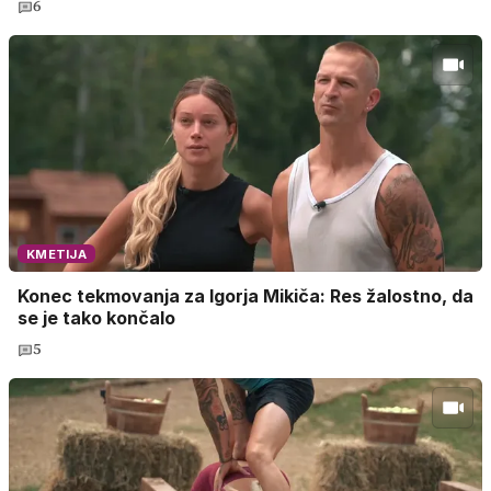
6
KMETIJA
Konec tekmovanja za Igorja Mikiča: Res žalostno, da
se je tako končalo
5