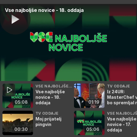
Vse najboljše novice - 18. oddaja
VSE NAJBOLJŠE N
TV ODDAJE
Vse najboljše
Iz 24UR:
OVICE
novice - 18.
MasterChef 
05:08
01:19
oddaja
bo spremljal 
poti
TV ODDAJE
VSE NAJBOLJŠ
Moj prijatelj
Vse najboljše
OVICE
pingvin
novice - 17.
00:30
05:06
oddaja