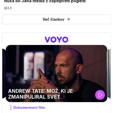
Nuša bo Jana medla z zapeljivimi pogledi
13
Več člankov