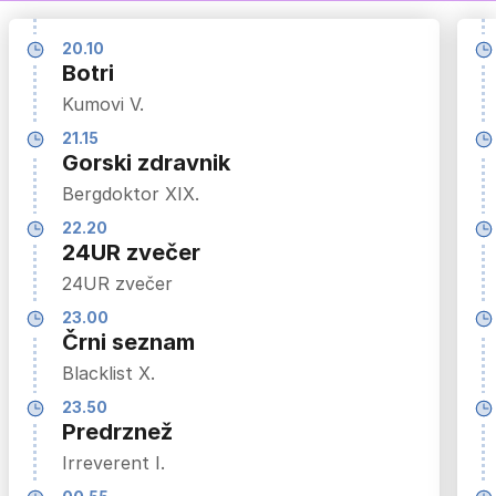
20.10
Botri
Kumovi V.
21.15
Gorski zdravnik
Bergdoktor XIX.
22.20
24UR zvečer
24UR zvečer
23.00
Črni seznam
Blacklist X.
23.50
Predrznež
Irreverent I.