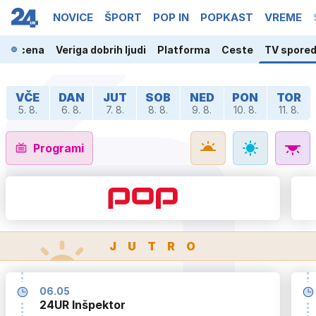
NOVICE
ŠPORT
POP IN
POPKAST
VREME
ja scena
Veriga dobrih ljudi
Platforma
Ceste
TV spore
VČE
DAN
JUT
SOB
NED
PON
TOR
5. 8.
6. 8.
7. 8.
8. 8.
9. 8.
10. 8.
11. 8.
Programi
JUTRO
06.05
24UR Inšpektor