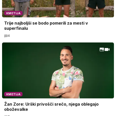
KMETIJA
Trije najboljši se bodo pomerili za mesti v
superfinalu
4
KMETIJA
Žan Zore: Urški privošči srečo, njega oblegajo
oboževalke