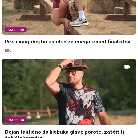
KMETIJA
Prvi mnogoboj bo usoden za enega izmed finalistov
0
KMETIJA
Dejan taktično do klobuka glave porote, zaščititi