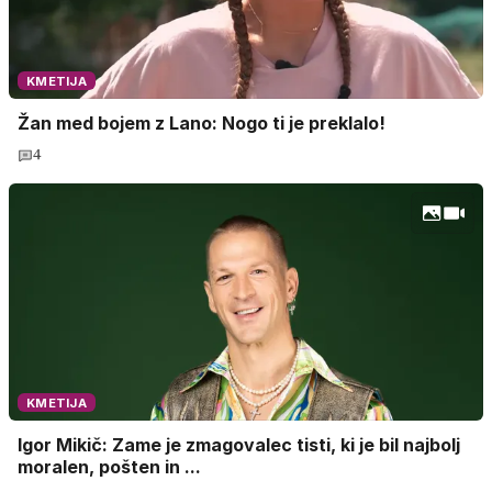
KMETIJA
Žan med bojem z Lano: Nogo ti je preklalo!
4
KMETIJA
Igor Mikič: Zame je zmagovalec tisti, ki je bil najbolj
moralen, pošten in ...