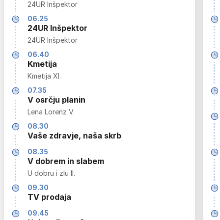
24UR Inšpektor
06.25
24UR Inšpektor
24UR Inšpektor
06.40
Kmetija
Kmetija XI.
07.35
V osrčju planin
Lena Lorenz V.
08.30
Vaše zdravje, naša skrb
08.35
V dobrem in slabem
U dobru i zlu II.
09.30
TV prodaja
09.45