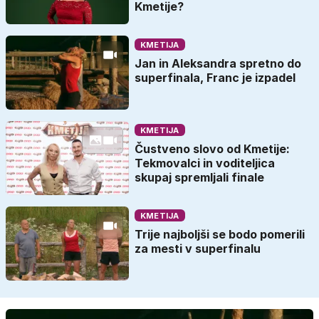
Kmetije?
KMETIJA
Jan in Aleksandra spretno do
superfinala, Franc je izpadel
KMETIJA
Čustveno slovo od Kmetije:
Tekmovalci in voditeljica
skupaj spremljali finale
KMETIJA
Trije najboljši se bodo pomerili
za mesti v superfinalu