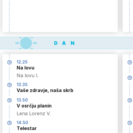
DAN
12.25
Na lovu
Na lovu I.
13.35
Vaše zdravje, naša skrb
13.50
V osrčju planin
Lena Lorenz V.
14.50
Telestar