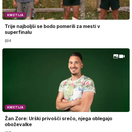
KMETIJA
Trije najboljši se bodo pomerili za mesti v
superfinalu
4
KMETIJA
Žan Zore: Urški privošči srečo, njega oblegajo
oboževalke