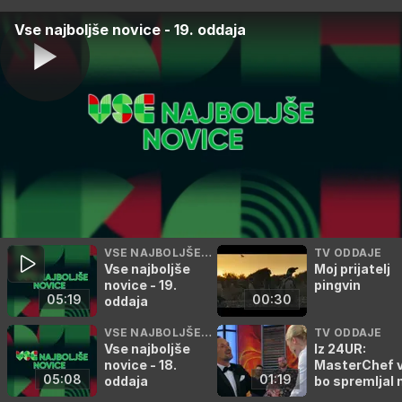
Vse najboljše novice - 19. oddaja
VSE NAJBOLJŠE N
TV ODDAJE
Vse najboljše
Moj prijatelj
OVICE
novice - 19.
pingvin
05:19
00:30
oddaja
VSE NAJBOLJŠE N
TV ODDAJE
Vse najboljše
Iz 24UR:
OVICE
novice - 18.
MasterChef 
05:08
01:19
oddaja
bo spremljal 
poti