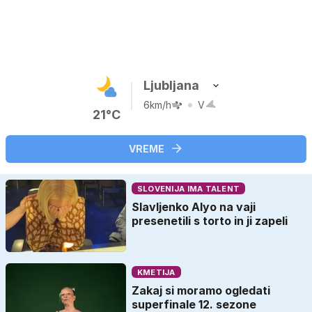
Ljubljana
6km/h
V
21°C
VREME
SLOVENIJA IMA TALENT
Slavljenko Alyo na vaji
presenetili s torto in ji zapeli
KMETIJA
Zakaj si moramo ogledati
superfinale 12. sezone