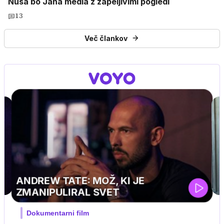
Nuša bo Jana medla z zapeljivimi pogledi
13
Več člankov