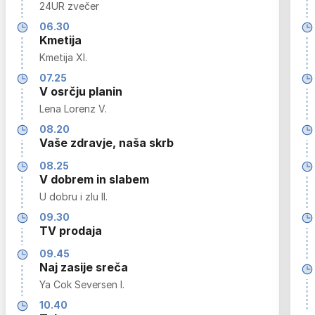
24UR zvečer
06.30
Kmetija
Kmetija XI.
07.25
V osrčju planin
Lena Lorenz V.
08.20
Vaše zdravje, naša skrb
08.25
V dobrem in slabem
U dobru i zlu II.
09.30
TV prodaja
09.45
Naj zasije sreča
Ya Cok Seversen I.
10.40