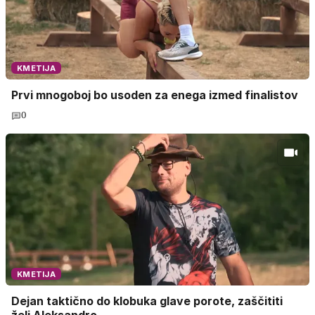
KMETIJA
Prvi mnogoboj bo usoden za enega izmed finalistov
0
KMETIJA
Dejan taktično do klobuka glave porote, zaščititi