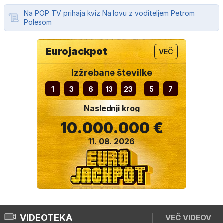
Na POP TV prihaja kviz Na lovu z voditeljem Petrom
Polesom
Eurojackpot
VEČ
Izžrebane številke
1
3
6
13
23
5
7
Naslednji krog
10.000.000 €
11. 08. 2026
VIDEOTEKA
VEČ VIDEOV