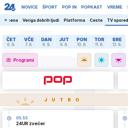
NOVICE
ŠPORT
POP IN
POPKAST
VREME
ja scena
Veriga dobrih ljudi
Platforma
Ceste
TV spore
ČET
VČE
DAN
JUT
PON
TOR
SRE
6. 8.
7. 8.
8. 8.
9. 8.
10. 8.
11. 8.
12. 8.
Programi
JUTRO
05.55
24UR zvečer