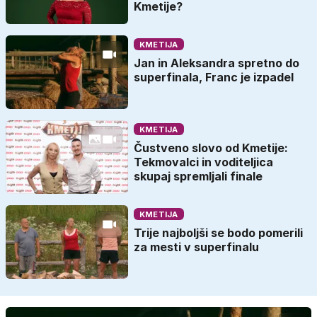
Kmetije?
KMETIJA
Jan in Aleksandra spretno do
superfinala, Franc je izpadel
KMETIJA
Čustveno slovo od Kmetije:
Tekmovalci in voditeljica
skupaj spremljali finale
KMETIJA
Trije najboljši se bodo pomerili
za mesti v superfinalu