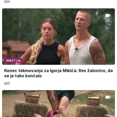
6
KMETIJA
Konec tekmovanja za Igorja Mikiča: Res žalostno, da
se je tako končalo
5