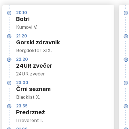
20.10
Botri
Kumovi V.
21.20
Gorski zdravnik
Bergdoktor XIX.
22.20
24UR zvečer
24UR zvečer
23.00
Črni seznam
Blacklist X.
23.55
Predrznež
Irreverent I.