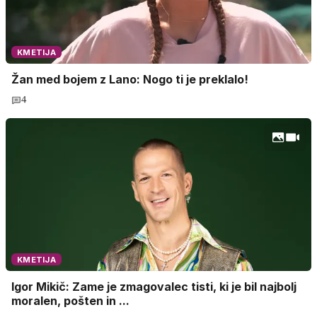
KMETIJA
Žan med bojem z Lano: Nogo ti je preklalo!
4
KMETIJA
Igor Mikič: Zame je zmagovalec tisti, ki je bil najbolj
moralen, pošten in ...