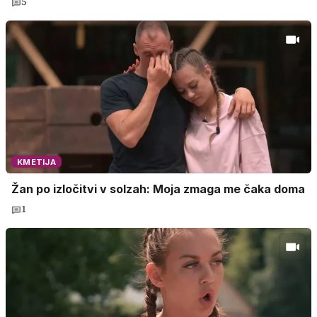
5
KMETIJA
Žan po izločitvi v solzah: Moja zmaga me čaka doma
1