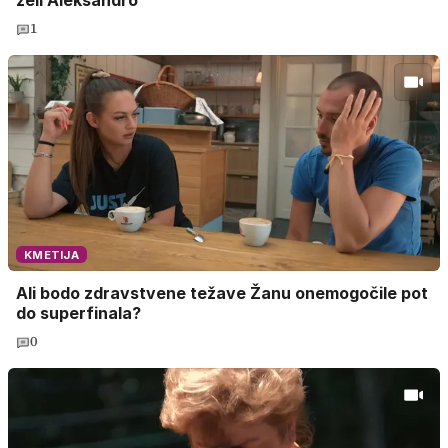
želi Aleksandro
1
KMETIJA
Ali bodo zdravstvene težave Žanu onemogočile pot
do superfinala?
0