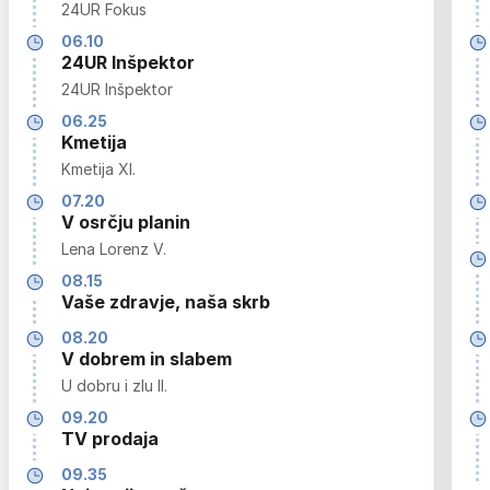
24UR Fokus
06.10
24UR Inšpektor
24UR Inšpektor
06.25
Kmetija
Kmetija XI.
07.20
V osrčju planin
Lena Lorenz V.
08.15
Vaše zdravje, naša skrb
08.20
V dobrem in slabem
U dobru i zlu II.
09.20
TV prodaja
09.35