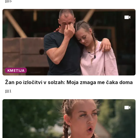
5
KMETIJA
Žan po izločitvi v solzah: Moja zmaga me čaka doma
1