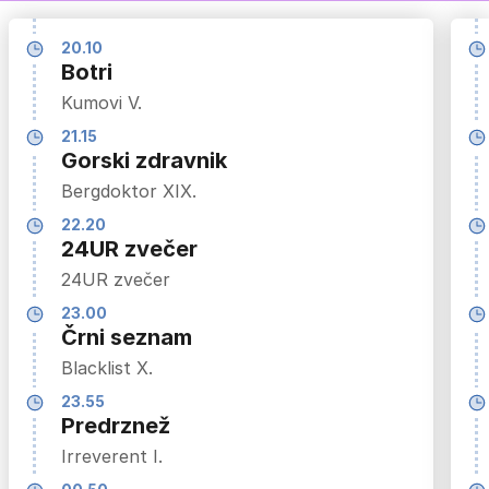
20.10
Botri
Kumovi V.
21.15
Gorski zdravnik
Bergdoktor XIX.
22.20
24UR zvečer
24UR zvečer
23.00
Črni seznam
Blacklist X.
23.55
Predrznež
Irreverent I.