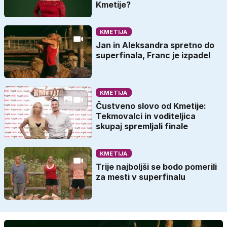
Kmetije?
KMETIJA
Jan in Aleksandra spretno do
superfinala, Franc je izpadel
KMETIJA
Čustveno slovo od Kmetije:
Tekmovalci in voditeljica
skupaj spremljali finale
KMETIJA
Trije najboljši se bodo pomerili
za mesti v superfinalu