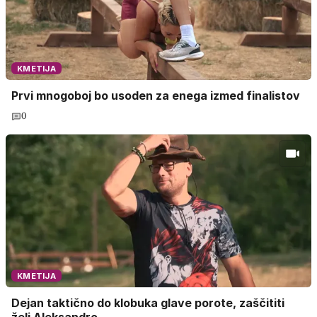
KMETIJA
Prvi mnogoboj bo usoden za enega izmed finalistov
0
KMETIJA
Dejan taktično do klobuka glave porote, zaščititi