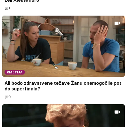
želi Aleksandro
1
KMETIJA
Ali bodo zdravstvene težave Žanu onemogočile pot
do superfinala?
0