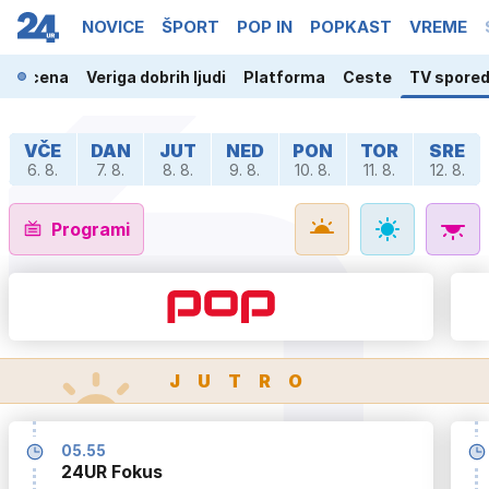
NOVICE
ŠPORT
POP IN
POPKAST
VREME
ja scena
Veriga dobrih ljudi
Platforma
Ceste
TV spore
VČE
DAN
JUT
NED
PON
TOR
SRE
6. 8.
7. 8.
8. 8.
9. 8.
10. 8.
11. 8.
12. 8.
Programi
JUTRO
05.55
24UR Fokus