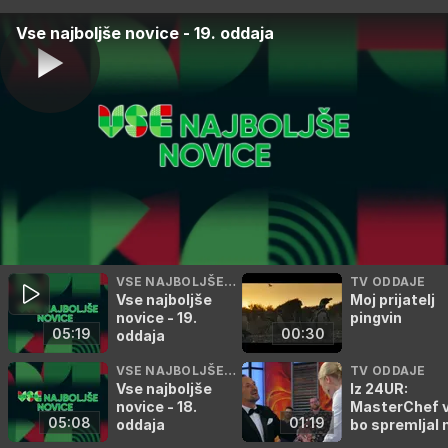
Vse najboljše novice - 19. oddaja
VSE NAJBOLJŠE N
TV ODDAJE
Vse najboljše
Moj prijatelj
OVICE
novice - 19.
pingvin
05:19
00:30
oddaja
VSE NAJBOLJŠE N
TV ODDAJE
Vse najboljše
Iz 24UR:
OVICE
novice - 18.
MasterChef 
05:08
01:19
oddaja
bo spremljal 
poti