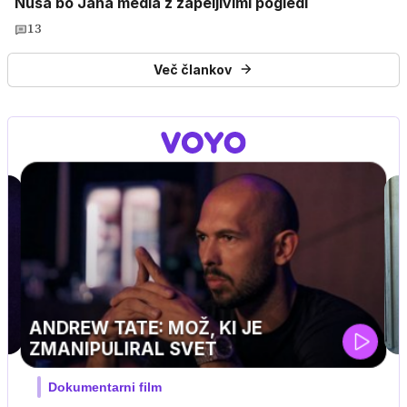
Nuša bo Jana medla z zapeljivimi pogledi
13
Več člankov