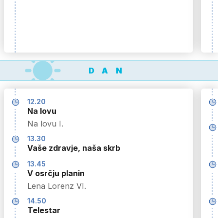
DAN
12.20
Na lovu
Na lovu I.
13.30
Vaše zdravje, naša skrb
13.45
V osrčju planin
Lena Lorenz VI.
14.50
Telestar