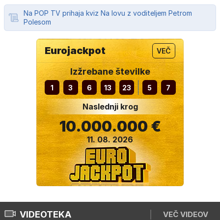
Na POP TV prihaja kviz Na lovu z voditeljem Petrom
Polesom
Eurojackpot
VEČ
Izžrebane številke
1
3
6
13
23
5
7
Naslednji krog
10.000.000 €
11. 08. 2026
VIDEOTEKA
VEČ VIDEOV