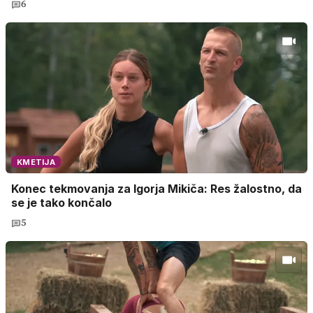
6
KMETIJA
Konec tekmovanja za Igorja Mikiča: Res žalostno, da
se je tako končalo
5