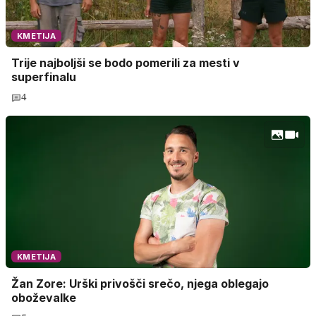
KMETIJA
Trije najboljši se bodo pomerili za mesti v
superfinalu
4
KMETIJA
Žan Zore: Urški privošči srečo, njega oblegajo
oboževalke