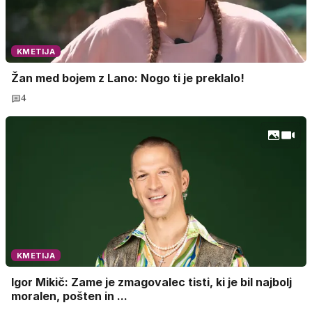
KMETIJA
Žan med bojem z Lano: Nogo ti je preklalo!
4
KMETIJA
Igor Mikič: Zame je zmagovalec tisti, ki je bil najbolj
moralen, pošten in ...