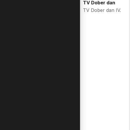
Kally's Mashup I.
TV Dober dan
TV Dober dan IV.
16.00
Viking Viki
Vic the Viking I.
16.15
Maša in medved
Masha and the
Bear I.
16.30
Heidi
Heidi I.
16.55
Tačke, smrčki,
repki
Paws, Snouts and
Tails I.
17.10
Domače živalice