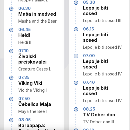
05.30
Lepo je biti
06.30
sosed
Maša in medved
Lepo je biti sosed III.
Masha and the Bear I.
06.15
06.45
Lepo je biti
Heidi
sosed
Heidi II.
Lepo je biti sosed IV.
07.10
07.00
Živalski
Lepo je biti
preiskovalci
sosed
Creature Cases I.
Lepo je biti sosed IV.
07.35
07.40
Viking Viki
Lepo je biti
Vic the Viking I.
sosed
07.50
Lepo je biti sosed IV.
Čebelica Maja
08.25
Maya the Bee I.
TV Dober dan
08.05
TV Dober dan III.
Barbapapa: