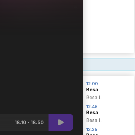
Gabijina mačja
hišica
Gabby’s Dollhouse III.
NALOŽI VEČ
12.10
12.00
Čebelica Maja
Besa
Maya the Bee I.
Besa I.
12.25
12.45
Mali šef
Besa
Slovenije
Besa I.
18.10 - 18.50
Mali šef Slovenije
13.35
VI.