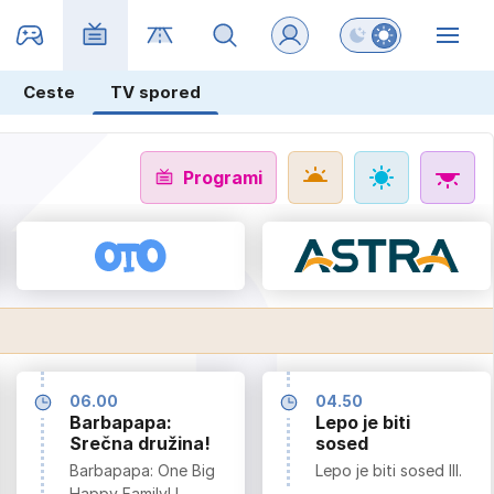
Preklopi barvni na
ZIN
Ceste
TV spored
PET
Programi
14. 8.
06.00
04.50
Barbapapa:
Lepo je biti
Srečna družina!
sosed
Barbapapa: One Big
Lepo je biti sosed III.
Happy Family! I.