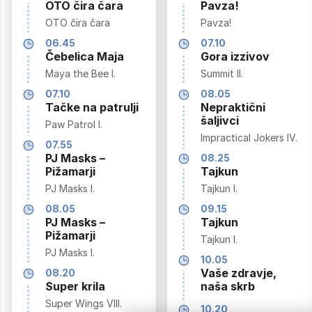
OTO čira čara
Pavza!
OTO čira čara
Pavza!
06.45
07.10
Čebelica Maja
Gora izzivov
Maya the Bee I.
Summit II.
07.10
08.05
Tačke na patrulji
Nepraktični
šaljivci
Paw Patrol I.
Impractical Jokers IV.
07.55
PJ Masks –
08.25
Pižamarji
Tajkun
PJ Masks I.
Tajkun I.
08.05
09.15
PJ Masks –
Tajkun
Pižamarji
Tajkun I.
PJ Masks I.
10.05
Vaše zdravje,
08.20
Super krila
naša skrb
Super Wings VIII.
10.20