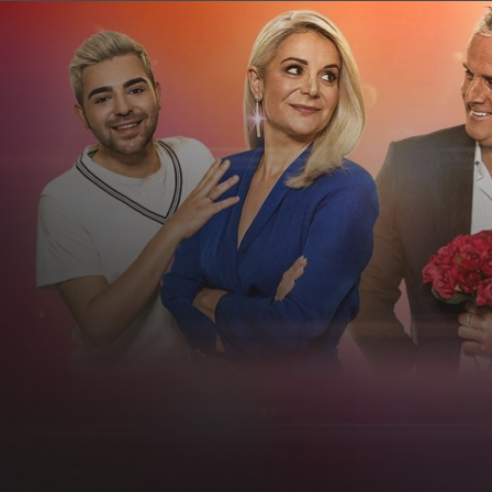
Love Island USA V.
11.10
MasterChef
Avstralija
MasterChef Australia
XIV.