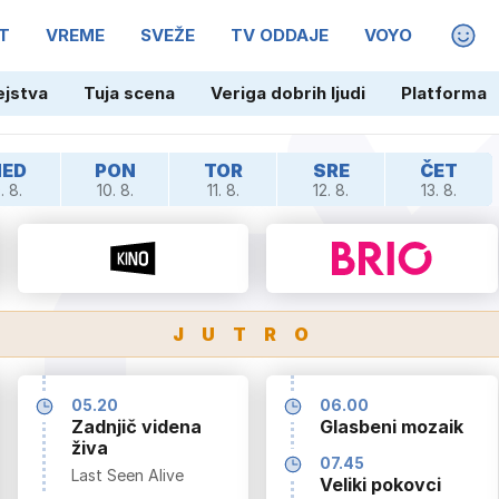
T
VREME
SVEŽE
TV ODDAJE
VOYO
MAGA
ejstva
Tuja scena
Veriga dobrih ljudi
Platforma
NED
PON
TOR
SRE
ČET
. 8.
10. 8.
11. 8.
12. 8.
13. 8.
JUTRO
05.20
06.00
Zadnjič videna
Glasbeni mozaik
živa
07.45
Last Seen Alive
Veliki pokovci