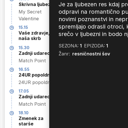
Prijatelji
Je za ljubezen res kdaj 
Skrivna ljubezen
Friends V.
odpravi na romantično pu
My Secret
13.35
Valentine
novimi poznanstvi in nepr
Moto2 -
spremljajo odrasli otroci,
kvalifikacije VN
15.15
Vaše zdravje,
Nemčije
srečo v ljubezni in bodo n
naša skrb
Moto2 -
SEZONA:
1
EPIZODA:
1
kvalifikacije
15.30
Zadnji udarec
Žanr:
resničnostni šov
14.25
Match Point
Nepraktični
šaljivci
16.55
Impractical
24UR popoldne
Jokers IV.
24UR popoldne
14.55
17.05
MotoGP - Sprint
Zadnji udarec
dirka VN
Match Point
Nemčije
18.10
MotoGP - Sprint
Zmenek za
dirka
starše