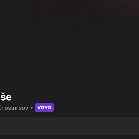
DAN
12.10
12.10
WC kaseta
Na kraju zločina:
rše
Miami
WC kaseta
C.S.I. Miami VIII.
čnostni šov
12.30
Svet je velik in
12.55
rešitev se skriva
Na kraju zločina:
za vogalom
Miami
Svetat e Golyam I
C.S.I. Miami VIII.