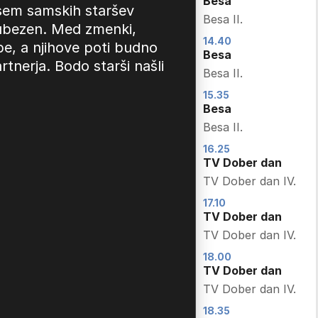
Besa
sem samskih staršev
13.00
Besa II.
jubezen. Med zmenki,
Ledena doba:
14.40
Veliki trk
be, a njihove poti budno
Besa
Ice Age: Collision
tnerja. Bodo starši našli
Besa II.
Course
15.35
14.20
Besa
PJ Masks –
Besa II.
Pižamarji
PJ Masks I.
16.25
TV Dober dan
14.30
TV Dober dan IV.
Beyblade X
Beyblade X I.
17.10
TV Dober dan
14.55
TV Dober dan IV.
Yu-Gi-Oh! Zexal
Yu-Gi-Oh! Zexal I.
18.00
TV Dober dan
15.15
TV Dober dan IV.
Kally's Mashup -
Pot do zvezde
18.35