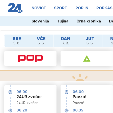
NOVICE
ŠPORT
POP IN
POPKAS
Slovenija
Tujina
Črna kronika
D
SRE
VČE
DAN
JUT
5. 8.
6. 8.
7. 8.
8. 8.
9
06.00
06.00
24UR zvečer
Pavza!
24UR zvečer
Pavza!
06.20
06.35