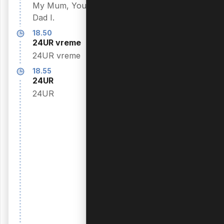
15.35
My Mum, Your
Dobrodošli v
Dad I.
džungli
18.50
Rundown
24UR vreme
17.50
24UR vreme
Nepraktični
šaljivci
18.55
24UR
Impractical
24UR
Jokers IV.
18.20
FIBA U20
EuroBasket:
Slovenija -
Češka
FIBA U20
EuroBasket 2026