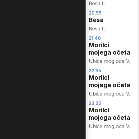
preiskovalci
Besa II.
Creature Cases I.
20.55
Besa
19.40
Barbapapa:
Besa II.
Srečna
21.40
družina!
Morilci
Barbapapa: One
mojega očeta
Big Happy Family!
Ubice mog oca V.
I.
22.35
19.50
Morilci
Maša in
mojega očeta
medved
Ubice mog oca V.
Masha and the
23.25
Bear I.
Morilci
20.05
mojega očeta
Gabijina
Ubice mog oca V.
mačja hišica
Gabby’s Dollhouse