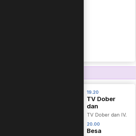
Domače živalice I.
17.15
Super krila
Super Wings VIII.
NALOŽI VEČ
19.00
19.20
Čebelica
TV Dober
Maja
dan
Maya the Bee I.
TV Dober dan IV.
19.10
20.00
Živalski
Besa