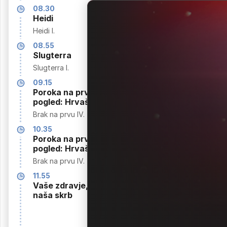
Prijatelji
08.30
Heidi
Friends IV.
Heidi I.
10.45
MotoGP -
08.55
kvalifikacije VN
Slugterra
Nemčije
Slugterra I.
MotoGP -
09.15
kvalifikacije
Poroka na prvi
pogled: Hrvaška
11.45
Prijatelji
Brak na prvu IV.
Friends V.
10.35
Poroka na prvi
pogled: Hrvaška
Brak na prvu IV.
11.55
Vaše zdravje,
naša skrb