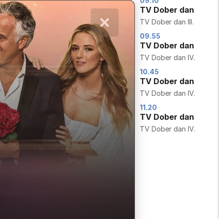
09.10
Srečna družina!
TV Dober dan
Barbapapa: One Big
TV Dober dan III.
Happy Family! I.
09.55
08.25
TV Dober dan
Viking Viki
TV Dober dan IV.
Vic the Viking I.
10.45
08.35
TV Dober dan
Mesto Cin-Cin
TV Dober dan IV.
Jingle Kids I.
11.20
08.50
TV Dober dan
Maša in medved
TV Dober dan IV.
Masha and the Bear I.
09.05
Super krila
Super Wings VIII.
09.30
Heidi
Heidi I.
09.55