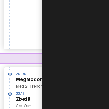
20.00
20.20
Megalodon 2
CEV
Evropska liga
Meg 2: Trench
(Ž): Slovenija
22.15
- Švedska
Zbeži!
CEV Volleyball
Get Out