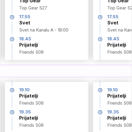
Top Gear
Top Gear
Top Gear S27
Top Gear S
17.55
17.55
Svet
Svet
Svet na Kanalu A - 18:00
Svet na Kana
18.45
18.45
Prijatelji
Prijatelji
Friends S08
Friends S08
19.10
19.10
Prijatelji
Prijatelji
Friends S08
Friends S08
19.35
19.35
Prijatelji
Prijatelji
Friends S08
Friends S08