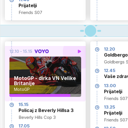
Prijatelji
Friends S07
12.20
12.10 - 15.15
Goldbergo
Goldbergs 
12.45
Vaše zdrav
MotoGP - dirka VN Velike
Britanije
13.00
MotoGP
Prijatelji
Friends S07
15.15
13.25
Policaj z Beverly Hillsa 3
Prijatelji
Beverly Hills Cop 3
Friends S07
17.05