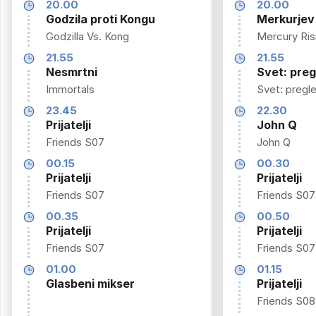
20.00
20.00
Godzila proti Kongu
Merkurjev
Godzilla Vs. Kong
Mercury Ris
21.55
21.55
Nesmrtni
Svet: pre
Immortals
Svet: pregl
23.45
22.30
Prijatelji
John Q
Friends S07
John Q
00.15
00.30
Prijatelji
Prijatelji
Friends S07
Friends S07
00.35
00.50
Prijatelji
Prijatelji
Friends S07
Friends S07
01.00
01.15
Glasbeni mikser
Prijatelji
Friends S08