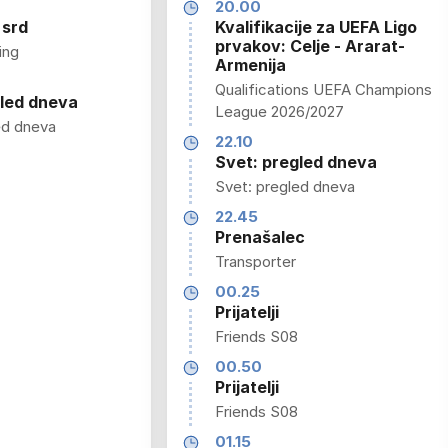
20.00
 srd
Kvalifikacije za UEFA Ligo
prvakov: Celje - Ararat-
ing
Armenija
Qualifications UEFA Champions
gled dneva
League 2026/2027
ed dneva
22.10
Svet: pregled dneva
Svet: pregled dneva
22.45
Prenašalec
Transporter
00.25
Prijatelji
Friends S08
00.50
Prijatelji
Friends S08
01.15