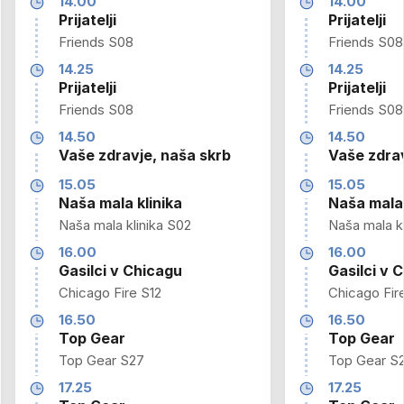
14.00
14.00
Prijatelji
Prijatelji
Friends S08
Friends S08
14.25
14.25
Prijatelji
Prijatelji
Friends S08
Friends S08
14.50
14.50
Vaše zdravje, naša skrb
Vaše zdrav
15.05
15.05
Naša mala klinika
Naša mala 
Naša mala klinika S02
Naša mala kl
16.00
16.00
Gasilci v Chicagu
Gasilci v 
Chicago Fire S12
Chicago Fir
16.50
16.50
Top Gear
Top Gear
Top Gear S27
Top Gear S
17.25
17.25