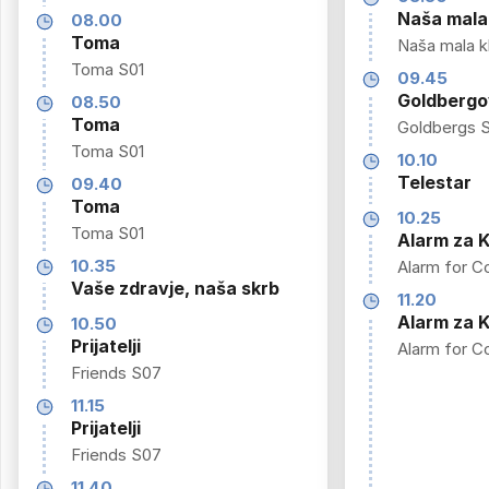
Naša mala 
08.00
Toma
Naša mala kl
Toma S01
09.45
Goldbergo
08.50
Toma
Goldbergs 
Toma S01
10.10
Telestar
09.40
Toma
10.25
Toma S01
Alarm za K
10.35
Alarm for C
Vaše zdravje, naša skrb
11.20
Alarm za K
10.50
Prijatelji
Alarm for C
Friends S07
11.15
Prijatelji
Friends S07
11.40