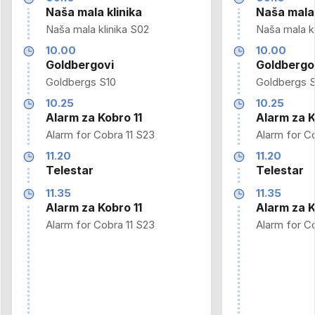
Naša mala klinika
Naša mala 
Naša mala klinika S02
Naša mala kl
10.00
10.00
Goldbergovi
Goldbergo
Goldbergs S10
Goldbergs 
10.25
10.25
Alarm za Kobro 11
Alarm za K
Alarm for Cobra 11 S23
Alarm for C
11.20
11.20
Telestar
Telestar
11.35
11.35
Alarm za Kobro 11
Alarm za K
Alarm for Cobra 11 S23
Alarm for C