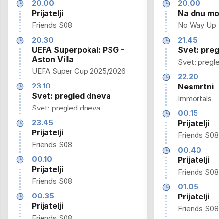
20.00
20.00
Prijatelji
Na dnu mo
Friends S08
No Way Up
20.30
21.45
UEFA Superpokal: PSG -
Svet: pre
Aston Villa
Svet: pregl
UEFA Super Cup 2025/2026
22.20
23.10
Nesmrtni
Svet: pregled dneva
Immortals
Svet: pregled dneva
00.15
23.45
Prijatelji
Prijatelji
Friends S08
Friends S08
00.40
00.10
Prijatelji
Prijatelji
Friends S08
Friends S08
01.05
00.35
Prijatelji
Prijatelji
Friends S08
Friends S08