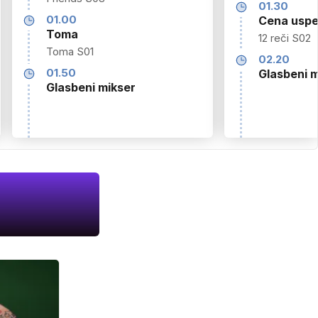
01.30
01.00
Cena usp
Toma
12 reči S02
Toma S01
02.20
01.50
Glasbeni m
Glasbeni mikser