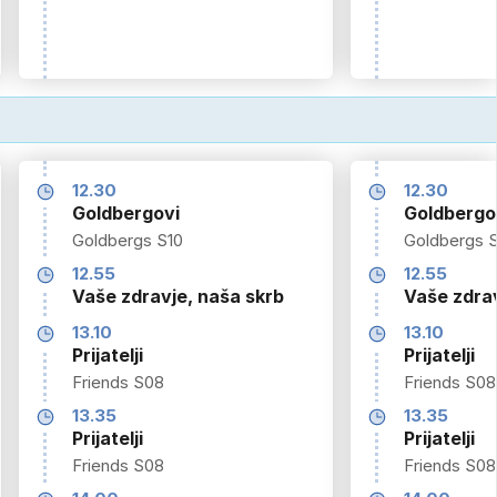
12.30
12.30
Goldbergovi
Goldbergo
Goldbergs S10
Goldbergs 
12.55
12.55
Vaše zdravje, naša skrb
Vaše zdrav
13.10
13.10
Prijatelji
Prijatelji
Friends S08
Friends S08
13.35
13.35
Prijatelji
Prijatelji
Friends S08
Friends S08