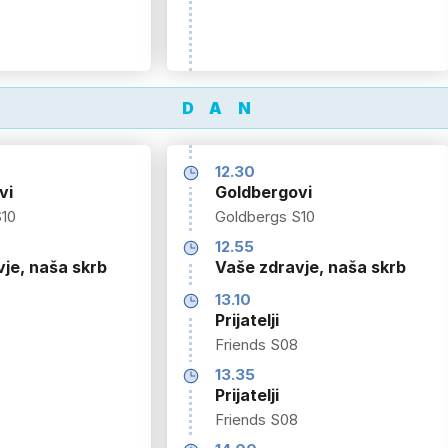
DAN
12.30
vi
Goldbergovi
S10
Goldbergs S10
12.55
je, naša skrb
Vaše zdravje, naša skrb
13.10
Prijatelji
Friends S08
13.35
Prijatelji
Friends S08