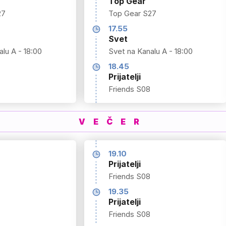
Top Gear
27
Top Gear S27
17.55
Svet
lu A - 18:00
Svet na Kanalu A - 18:00
18.45
Prijatelji
Friends S08
VEČER
19.10
Prijatelji
Friends S08
19.35
Prijatelji
Friends S08