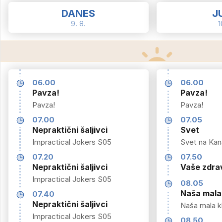
DANES
J
9. 8.
1
06.00
06.00
Pavza!
Pavza!
Pavza!
Pavza!
07.00
07.05
Nepraktični šaljivci
Svet
Impractical Jokers S05
Svet na Kana
07.20
07.50
Nepraktični šaljivci
Vaše zdrav
Impractical Jokers S05
08.05
Naša mala 
07.40
Nepraktični šaljivci
Naša mala kl
Impractical Jokers S05
08.50