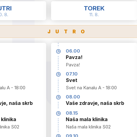
UTRI
TOREK
0. 8.
11. 8.
JUTRO
06.00
Pavza!
Pavza!
07.10
Svet
lu A - 18:00
Svet na Kanalu A - 18:00
08.00
je, naša skrb
Vaše zdravje, naša skrb
08.15
klinika
Naša mala klinika
inika S02
Naša mala klinika S02
09.10