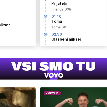
Prijatelji
Friends S08
01.40
Toma
ikser
Toma S01
02.30
Glasbeni mikser
KMETIJA