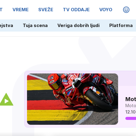
T
VREME
SVEŽE
TV ODDAJE
VOYO
MAGA
ejstva
Tuja scena
Veriga dobrih ljudi
Platforma
Mot
Veli
Mot
12.10