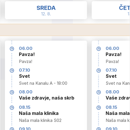
SREDA
ČE
12. 8.
1
06.00
06.00
Pavza!
Pavza!
Pavza!
Pavza!
07.10
07.10
Svet
Svet
Svet na Kanalu A - 18:00
Svet na Kana
08.00
08.00
Vaše zdravje, naša skrb
Vaše zdrav
08.15
08.15
Naša mala klinika
Naša mala 
Naša mala klinika S02
Naša mala kl
09.10
09.10