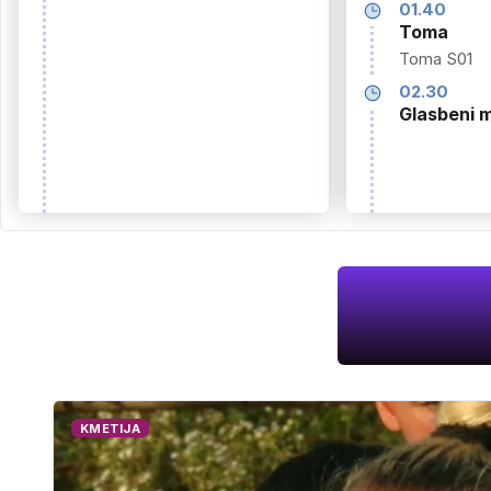
01.40
Toma
Toma S01
02.30
Glasbeni m
KMETIJA