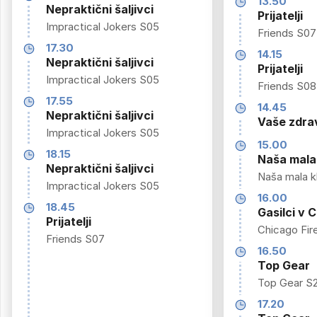
13.50
Nepraktični šaljivci
Prijatelji
Impractical Jokers S05
Friends S07
17.30
14.15
Nepraktični šaljivci
Prijatelji
Impractical Jokers S05
Friends S08
17.55
14.45
Nepraktični šaljivci
Vaše zdrav
Impractical Jokers S05
15.00
18.15
Naša mala 
Nepraktični šaljivci
Naša mala kl
Impractical Jokers S05
16.00
18.45
Gasilci v 
Prijatelji
Chicago Fir
Friends S07
16.50
Top Gear
Top Gear S
17.20