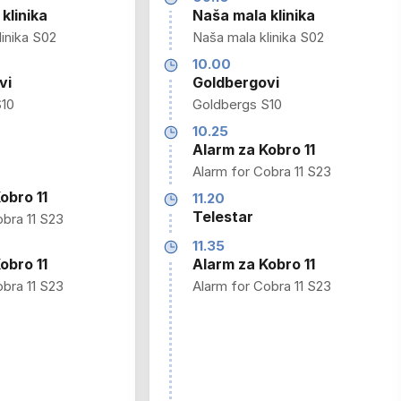
klinika
Naša mala klinika
inika S02
Naša mala klinika S02
10.00
vi
Goldbergovi
S10
Goldbergs S10
10.25
Alarm za Kobro 11
Alarm for Cobra 11 S23
obro 11
11.20
Telestar
obra 11 S23
11.35
obro 11
Alarm za Kobro 11
obra 11 S23
Alarm for Cobra 11 S23