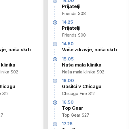
14.00
Prijatelji
Friends S08
14.25
Prijatelji
Friends S08
14.50
je, naša skrb
Vaše zdravje, naša skrb
15.05
klinika
Naša mala klinika
inika S02
Naša mala klinika S02
16.00
Chicagu
Gasilci v Chicagu
e S12
Chicago Fire S12
16.50
Top Gear
27
Top Gear S27
17.25