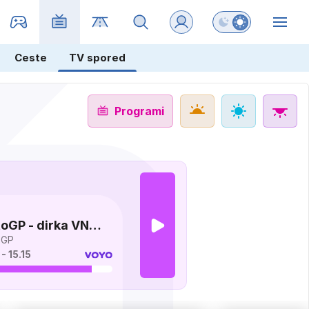
Preklopi barvni na
ZIN
Ceste
TV spored
Programi
oGP - dirka VN
ke Britanije
oGP
 - 15.15