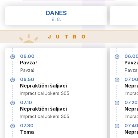
DANES
8. 8.
JUTRO
06.00
06.0
Pavza!
Pavz
Pavza!
Pavza
06.50
07.0
Nepraktični šaljivci
Nepra
Impractical Jokers S05
Imprac
07.10
07.20
Nepraktični šaljivci
Nepra
Impractical Jokers S05
Imprac
07.30
07.4
Toma
Nepra