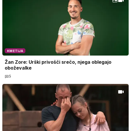
KMETIJA
Žan Zore: Urški privošči srečo, njega oblegajo
oboževalke
5