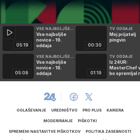
VSE NAJBOLJŠE N
TV ODDAJE
Vse najboljše
Moj prijatelj
OVICE
novice - 19.
pingvin
05:19
00:30
oddaja
VSE NAJBOLJŠE N
TV ODDAJE
Vse najboljše
Iz 24UR:
OVICE
novice - 18.
MasterChef 
05:08
01:19
oddaja
bo spremljal 
poti
OGLAŠEVANJE
UREDNIŠTVO
PRO PLUS
KARIERA
MODERIRANJE
PIŠKOTKI
SPREMENI NASTAVITVE PIŠKOTKOV
POLITIKA ZASEBNOSTI