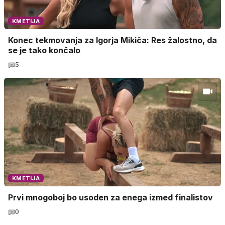
KMETIJA
Konec tekmovanja za Igorja Mikiča: Res žalostno, da
se je tako končalo
5
KMETIJA
Prvi mnogoboj bo usoden za enega izmed finalistov
0