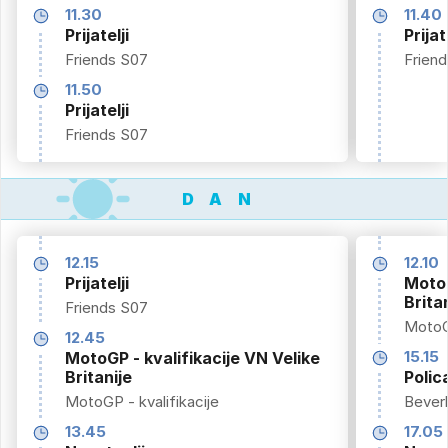
11.30
11.40
Prijatelji
Prijat
Friends S07
Frien
11.50
Prijatelji
Friends S07
DAN
12.15
12.10
Prijatelji
MotoG
Brita
Friends S07
Moto
12.45
15.15
MotoGP - kvalifikacije VN Velike
Britanije
Polic
MotoGP - kvalifikacije
Beverl
13.45
17.05