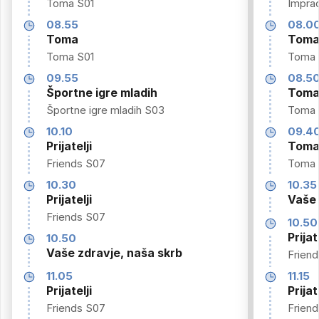
Toma S01
Imprac
08.55
08.0
Toma
Tom
Toma S01
Toma 
09.55
08.5
Športne igre mladih
Tom
Športne igre mladih S03
Toma 
10.10
09.4
Prijatelji
Tom
Friends S07
Toma 
10.30
10.35
Prijatelji
Vaše 
Friends S07
10.50
Prijat
10.50
Vaše zdravje, naša skrb
Frien
11.05
11.15
Prijatelji
Prijat
Friends S07
Frien