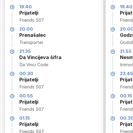
19.40
19.40
Prijatelji
Prijat
Friends S07
Frien
20.00
20.0
Prenašalec
Godzi
Transporter
Godzil
21.35
21.55
Da Vincijeva šifra
Nesm
Da Vinci Code
Immor
00.30
23.4
Prijatelji
Prijat
Friends S07
Frien
00.55
00.15
Prijatelji
Prijat
Friends S07
Frien
01.15
00.3
Prijatelji
Prijat
Friends S07
Frien