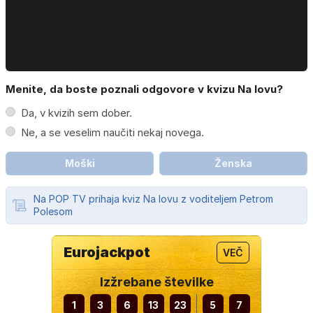
Menite, da boste poznali odgovore v kvizu Na lovu?
Da, v kvizih sem dober.
Ne, a se veselim naučiti nekaj novega.
Moški
Ženska
Na POP TV prihaja kviz Na lovu z voditeljem Petrom
Polesom
Eurojackpot
VEČ
Izžrebane številke
1
3
6
13
23
5
7