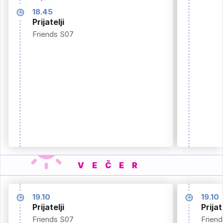
18.45
Prijatelji
Friends S07
VEČER
19.10
19.10
Prijatelji
Prijat
Friends S07
Frien