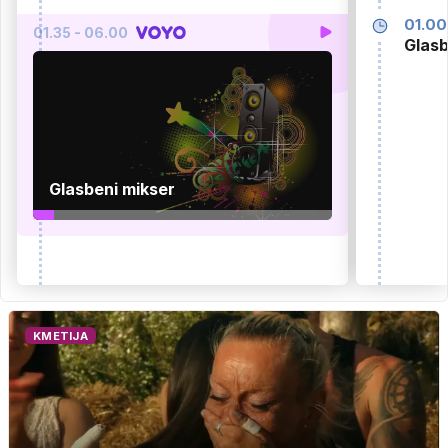
01.00
01.35 - 06.00
Glasb
Glasbeni mikser
KMETIJA