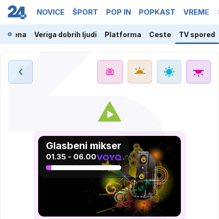
NOVICE
ŠPORT
POP IN
POPKAST
VREME
a scena
Veriga dobrih ljudi
Platforma
Ceste
TV spored
Glasbeni mikser
01.35 - 06.00