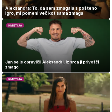
Aleksandra: To, da sem zmagala s pošteno
igro, mi pomeni več kot sama zmaga
KMETIJA
Jan se je opravičil Aleksandri, iz srca ji privošči
zmago
KMETIJA