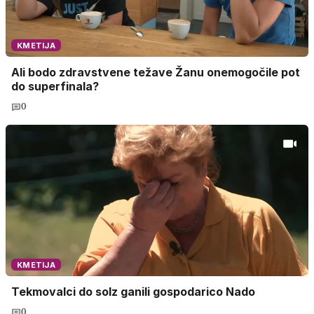
KMETIJA
Ali bodo zdravstvene težave Žanu onemogočile pot
do superfinala?
0
KMETIJA
Tekmovalci do solz ganili gospodarico Nado
0