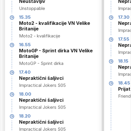
Neustavljiv
Nepra
Unstoppable
Imprac
15.35
17.30
Moto2 - kvalifikacije VN Velike
Nepra
Britanije
Imprac
Moto2 - kvalifikacije
17.55
16.55
Nepra
MotoGP - Sprint dirka VN Velike
Imprac
Britanije
18.15
MotoGP - Sprint dirka
Nepra
17.40
Imprac
Nepraktični šaljivci
18.45
Impractical Jokers S05
Prijat
18.00
Frien
Nepraktični šaljivci
Impractical Jokers S05
18.20
Nepraktični šaljivci
Impractical Jokers S05