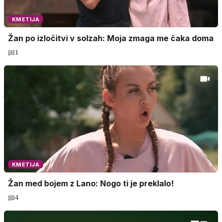
KMETIJA
Žan po izločitvi v solzah: Moja zmaga me čaka doma
1
KMETIJA
Žan med bojem z Lano: Nogo ti je preklalo!
4