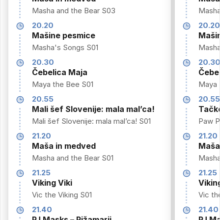
Masha and the Bear S03
Masha
20.20
20.2
Mašine pesmice
Maši
Masha's Songs S01
Masha
20.30
20.3
Čebelica Maja
Čebel
Maya the Bee S01
Maya 
20.55
20.5
Mali šef Slovenije: mala mal’ca!
Tačke
Mali šef Slovenije: mala mal’ca! S01
Paw P
21.20
21.20
Maša in medved
Maša
Masha and the Bear S01
Masha
21.25
21.25
Viking Viki
Vikin
Vic the Viking S01
Vic th
21.40
21.40
PJ Masks – Pižamarji
PJ Ma