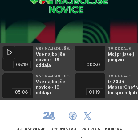
VSE NAJBOLJŠE N
TV ODDAJE
Vse najboljše
Moj prijatelj
OVICE
novice - 19.
pingvin
05:19
00:30
oddaja
VSE NAJBOLJŠE N
TV ODDAJE
Vse najboljše
Iz 24UR:
OVICE
novice - 18.
MasterChef 
05:08
01:19
oddaja
bo spremljal 
poti
OGLAŠEVANJE
UREDNIŠTVO
PRO PLUS
KARIERA