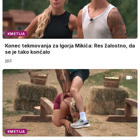
KMETIJA
Konec tekmovanja za Igorja Mikiča: Res žalostno, da
se je tako končalo
5
KMETIJA