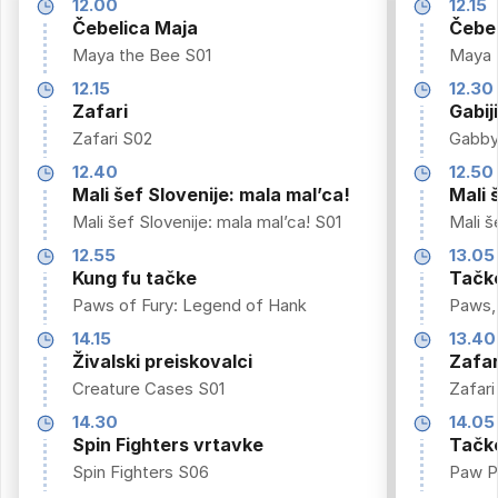
12.00
12.15
Čebelica Maja
Čebel
Maya the Bee S01
Maya 
12.15
12.30
Zafari
Gabij
Zafari S02
Gabby
12.40
12.50
Mali šef Slovenije: mala mal’ca!
Mali 
Mali šef Slovenije: mala mal’ca! S01
Mali š
12.55
13.05
Kung fu tačke
Tačke
Paws of Fury: Legend of Hank
Paws, 
14.15
13.40
Živalski preiskovalci
Zafar
Creature Cases S01
Zafari
14.30
14.05
Spin Fighters vrtavke
Tačke
Spin Fighters S06
Paw P