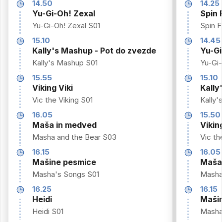
14.50
14.25
Yu-Gi-Oh! Zexal
Spin 
Yu-Gi-Oh! Zexal S01
Spin F
15.10
14.45
Kally's Mashup - Pot do zvezde
Yu-Gi
Kally's Mashup S01
Yu-Gi-
15.55
15.10
Viking Viki
Kally
Vic the Viking S01
Kally
16.05
15.50
Maša in medved
Vikin
Masha and the Bear S03
Vic th
16.15
16.05
Mašine pesmice
Maša
Masha's Songs S01
Masha
16.25
16.15
Heidi
Maši
Heidi S01
Masha