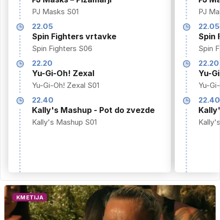
PJ Masks S01
PJ Ma
22.05
22.05
Spin Fighters vrtavke
Spin 
Spin Fighters S06
Spin F
22.20
22.20
Yu-Gi-Oh! Zexal
Yu-Gi
Yu-Gi-Oh! Zexal S01
Yu-Gi-
22.40
22.4
Kally's Mashup - Pot do zvezde
Kally
Kally's Mashup S01
Kally
KMETIJA