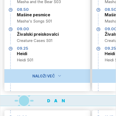
Masha and the Bear S03
Masha
08.50
08.5
Mašine pesmice
Maši
Masha's Songs S01
Masha
09.00
09.0
Živalski preiskovalci
Žival
Creature Cases S01
Creat
09.25
09.2
Heidi
Heidi
Heidi S01
Heidi 
NALOŽI VEČ
DAN