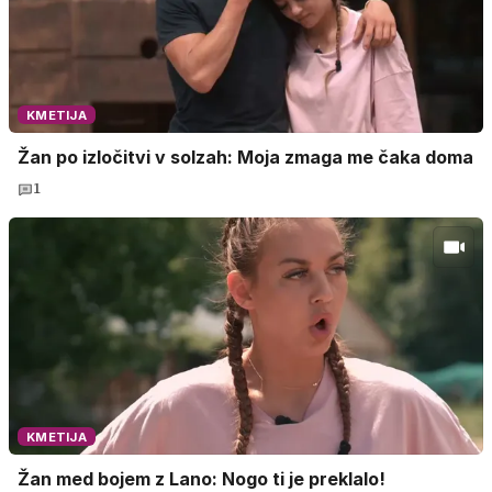
KMETIJA
Žan po izločitvi v solzah: Moja zmaga me čaka doma
1
KMETIJA
Žan med bojem z Lano: Nogo ti je preklalo!