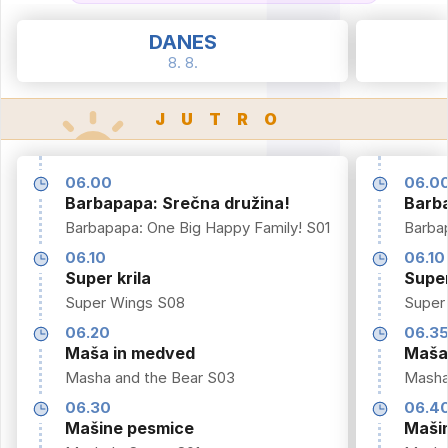
DANES
8. 8.
JUTRO
06.00
06.0
Barbapapa: Srečna družina!
Barba
Barbapapa: One Big Happy Family! S01
Barba
06.10
06.10
Super krila
Super
Super Wings S08
Super
06.20
06.3
Maša in medved
Maša
Masha and the Bear S03
Masha
06.30
06.4
Mašine pesmice
Maši