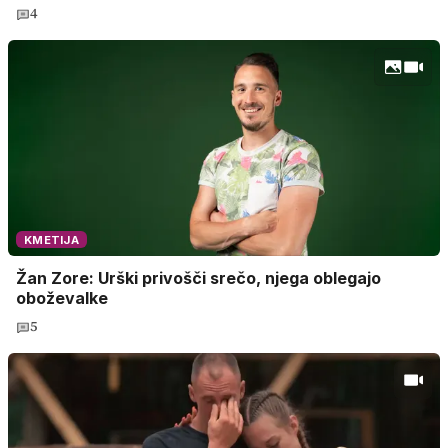
4
KMETIJA
Žan Zore: Urški privošči srečo, njega oblegajo
oboževalke
5