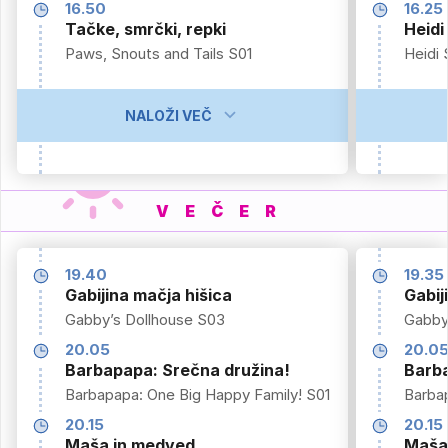
16.50
16.25
Tačke, smrčki, repki
Heidi
Paws, Snouts and Tails S01
Heidi 
NALOŽI VEČ
VEČER
19.40
19.35
Gabijina mačja hišica
Gabij
Gabby’s Dollhouse S03
Gabby
20.05
20.0
Barbapapa: Srečna družina!
Barba
Barbapapa: One Big Happy Family! S01
Barba
20.15
20.15
Maša in medved
Maša