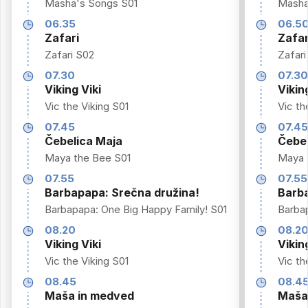
Masha's Songs S01
Masha
06.35
06.5
Zafari
Zafar
Zafari S02
Zafari
07.30
07.3
Viking Viki
Vikin
Vic the Viking S01
Vic th
07.45
07.4
Čebelica Maja
Čebel
Maya the Bee S01
Maya 
07.55
07.55
Barbapapa: Srečna družina!
Barba
Barbapapa: One Big Happy Family! S01
Barba
08.20
08.2
Viking Viki
Vikin
Vic the Viking S01
Vic th
08.45
08.4
Maša in medved
Maša