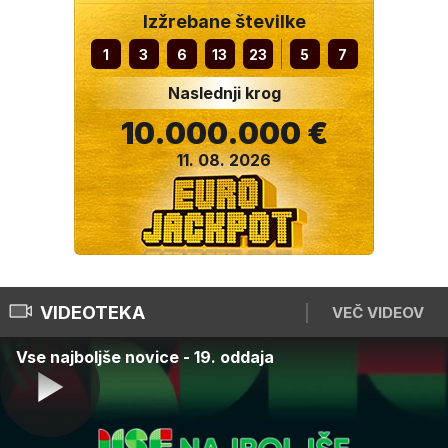
Izžrebane številke
1
3
6
13
23
5
7
Naslednji krog
10.000.000 €
11. 08. 2026
VIDEOTEKA
VEČ VIDEOV
Vse najboljše novice - 19. oddaja