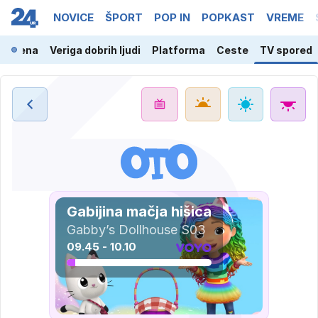
NOVICE
ŠPORT
POP IN
POPKAST
VREME
a scena
Veriga dobrih ljudi
Platforma
Ceste
TV spored
Gabijina mačja hišica
Gabby’s Dollhouse S03
09.45 - 10.10