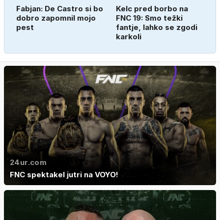
Fabjan: De Castro si bo
Kelc pred borbo na
dobro zapomnil mojo
FNC 19: Smo težki
pest
fantje, lahko se zgodi
karkoli
24ur.com
FNC spektakel jutri na VOYO!