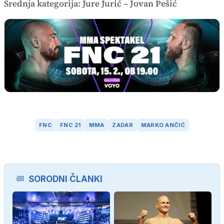
Srednja kategorija: Jure Jurić – Jovan Pešić
FNC
FNC 21
MMA
ZADAR
MARKO ANČIĆ
SORODNI ČLANKI