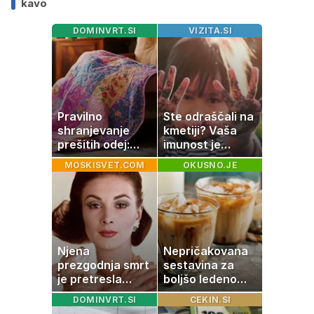
kavo
DOMINVRT.SI
VIZITA.SI
Pravilno
Ste odraščali na
shranjevanje
kmetiji? Vaša
prešitih odej:
imunost je
Kako ohraniti
verjetno
MOSKISVET.COM
OKUSNO.JE
družinsko
močnejša
dediščino
Njena
Nepričakovana
prezgodnja smrt
sestavina za
je pretresla
boljšo ledeno
modni svet: za
kavo, ki jo imate
DOMINVRT.SI
CEKIN.SI
slavo se je
zagotovo doma