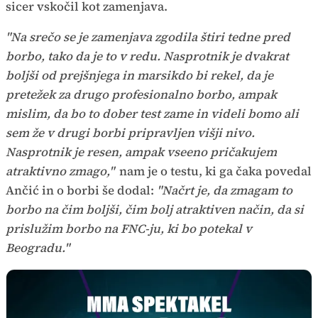
sicer vskočil kot zamenjava.
"Na srečo se je zamenjava zgodila štiri tedne pred
borbo, tako da je to v redu. Nasprotnik je dvakrat
boljši od prejšnjega in marsikdo bi rekel, da je
pretežek za drugo profesionalno borbo, ampak
mislim, da bo to dober test zame in videli bomo ali
sem že v drugi borbi pripravljen višji nivo.
Nasprotnik je resen, ampak vseeno pričakujem
atraktivno zmago,"
nam je o testu, ki ga čaka povedal
Ančić in o borbi še dodal:
"Načrt je, da zmagam to
borbo na čim boljši, čim bolj atraktiven način, da si
prislužim borbo na FNC-ju, ki bo potekal v
Beogradu."