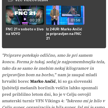
00:20
01:56
FNC 21 v soboto v živo
Iz 24UR: Marko Ančić
na VOYO
je pripravljen na FNC
21
"Priprave potekajo odlično, smo že pri samem
koncu. Forma je tukaj, sedaj je najpomembnejša teža,
tako da se samo še znebim nekaj kilogramov in
pripravljen bom na borbo,"
nam je zaupal mladi
hrvaški borec
Marko Ančić
, ki so ga slovenski
ljubitelji mešanih borilnih veščin lahko spoznali
pred približno letom dni, ko je v Celju osvojil
amaterski turnir VFN Vikings 4:
"Iskreno mi je bilo v
Celju super, organizacija je bila super, žal mi je samo,