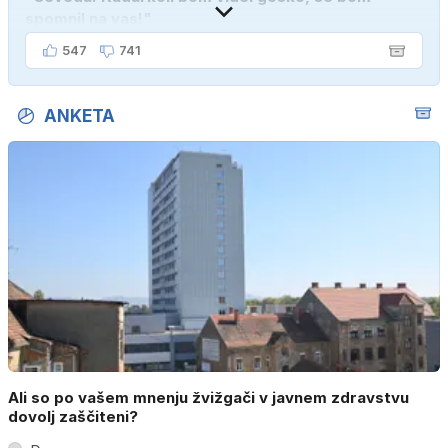
spomnil na vas!"
547
741
ANKETA
Ali so po vašem mnenju žvižgači v javnem zdravstvu
dovolj zaščiteni?