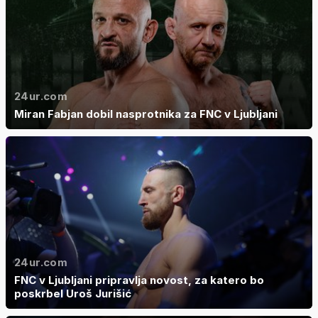
24ur.com
Miran Fabjan dobil nasprotnika za FNC v Ljubljani
24ur.com
FNC v Ljubljani pripravlja novost, za katero bo
poskrbel Uroš Jurišić