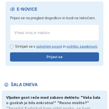
E-NOVICE
Prijavi se na pregled dogodkov in bodi na tekočem.
Strinjam se s
splošnimi pogoji
in
politiko zasebnosti
.
Prijavi se
ŠALA DNEVA
Vljuden gost reče med zabavo dekletu: "Vaša šala
o goskah je bila enkratna!" "Resno mislite?"
"Seveda! Kadarkoli bom videl gosko, se bom