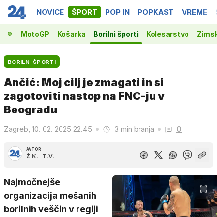
NOVICE
ŠPORT
POP IN
POPKAST
VREME
la 1
MotoGP
Košarka
Borilni športi
Kolesarstvo
Zimsk
BORILNI ŠPORTI
Ančić: Moj cilj je zmagati in si
zagotoviti nastop na FNC-ju v
Beogradu
Zagreb, 10. 02. 2025 22.45
3 min branja
0
AVTOR:
Ž.K.
T.V.
Najmočnejše
organizacija mešanih
borilnih veščin v regiji