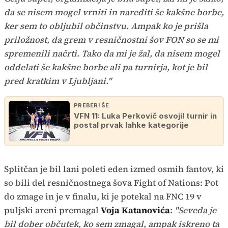
da se nisem mogel vrniti in narediti še kakšne borbe,
ker sem to obljubil občinstvu. Ampak ko je prišla
priložnost, da grem v resničnostni šov FON so se mi
spremenili načrti. Tako da mi je žal, da nisem mogel
oddelati še kakšne borbe ali pa turnirja, kot je bil
pred kratkim v Ljubljani."
PREBERI ŠE
VFN 11: Luka Perkovič osvojil turnir in
postal prvak lahke kategorije
Splitčan je bil lani poleti eden izmed osmih fantov, ki
so bili del resničnostnega šova Fight of Nations: Pot
do zmage in je v finalu, ki je potekal na FNC 19 v
puljski areni premagal
Voja Katanovića
:
"Seveda je
bil dober občutek, ko sem zmagal, ampak iskreno ta