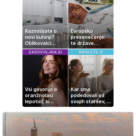
skrivala
tragedija
Razmišljate o
Evropsko
novi kuhinji?
presenečenje:
Oblikovalci
te države
opozarjajo, da te
rastejo hitreje
ZADOVOLJNA.SI
BIBALEZE.SI
barve izgubljajo
od Nemčije,
priljubljenost
nekatere celo
večkrat hitreje
Vsi govorijo o
Kar smo
oranžnolasi
podedovali od
lepotici, ki
svojih staršev, ni
navdušuje s
nujno naša
skrivnostno
usoda
vlogo