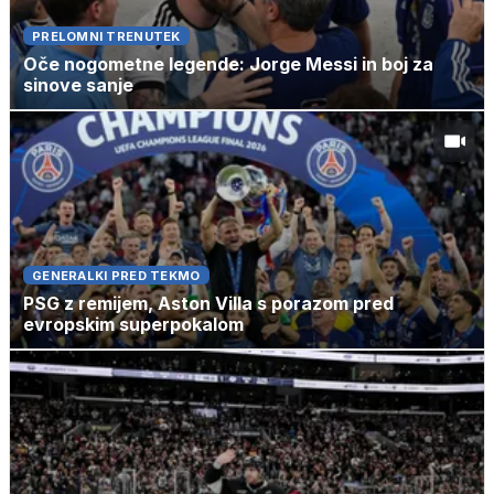
PRELOMNI TRENUTEK
Oče nogometne legende: Jorge Messi in boj za
sinove sanje
GENERALKI PRED TEKMO
PSG z remijem, Aston Villa s porazom pred
evropskim superpokalom