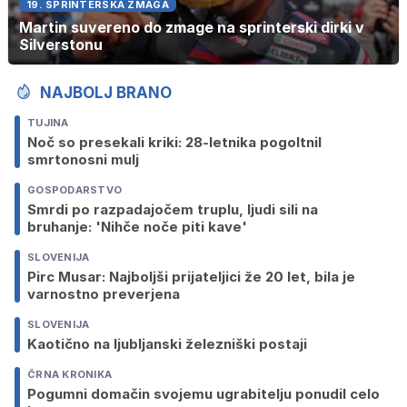
19. SPRINTERSKA ZMAGA
Martin suvereno do zmage na sprinterski dirki v
Silverstonu
NAJBOLJ BRANO
TUJINA
Noč so presekali kriki: 28-letnika pogoltnil
smrtonosni mulj
GOSPODARSTVO
Smrdi po razpadajočem truplu, ljudi sili na
bruhanje: 'Nihče noče piti kave'
SLOVENIJA
Pirc Musar: Najboljši prijateljici že 20 let, bila je
varnostno preverjena
SLOVENIJA
Kaotično na ljubljanski železniški postaji
ČRNA KRONIKA
Pogumni domačin svojemu ugrabitelju ponudil celo