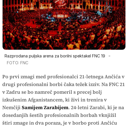
Razprodana puljska arena za borilni spektakel FNC 19
FOTO: FNC
Po prvi zmagi med profesionalci 21-letnega Ančića v
drugi profesionalni borbi čaka težek izziv. Na FNC 21
v Zadru se bo namreč pomeril s precej bolj
izkušenim Afganistancem, ki živi in trenira v
Nemčiji
Samijem Zarabijem
. 24-letni Zarabi, ki je na
dosedanjih šestih profesionalnih borbah vknjižil
štiri zmage in dva poraza, je v borbo proti Ančiću