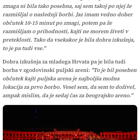
zmaga ni bila tako posebna, saj sem takoj po njej že
razmišljal o naslednji borbi. Jaz imam vedno dober
občutek 10-15 minut po zmagi, potem pa že
razmišljam o prihodnosti, kajti ne morem živeti v
preteklosti. Tako da vsekakor je bila dobra izkušnja,
to je pa tudi vse."
Dobra izkušnja za mladega Hrvata pa je bila tudi
borba v zgodovinski puljski areni:
"To je bil poseben
občutek kajti puljska arena je najboljša možna
lokacija za prvo borbo. Vesel sem, da sem to doživel,
ampak mislim, da je sedaj čas za beograjsko areno."