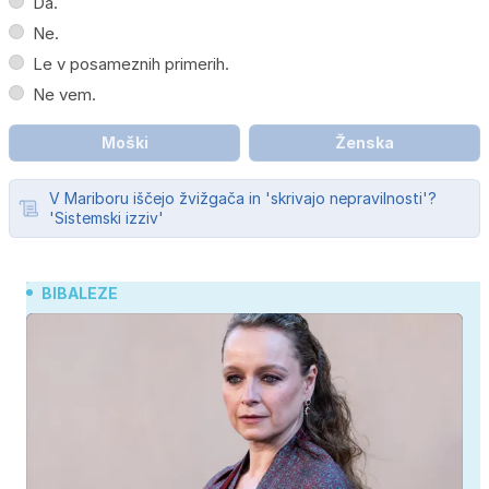
Da.
Ne.
Le v posameznih primerih.
Ne vem.
Moški
Ženska
V Mariboru iščejo žvižgača in 'skrivajo nepravilnosti'?
'Sistemski izziv'
BIBALEZE