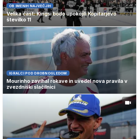
OB IMENIH NAJVEČJIH
Velika čast: Kingsi bodo upokojili Kopitarjevo
številko 11
IGRALCI POD DROBNOGLEDOM
Mourinho zavihal rokave in uvedel nova pravila v
zvezdniški slačilnici