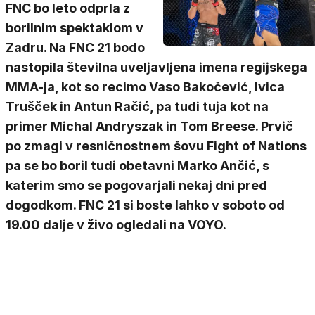
FNC bo leto odprla z
borilnim spektaklom v
Zadru. Na FNC 21 bodo
nastopila številna uveljavljena imena regijskega
MMA-ja, kot so recimo Vaso Bakočević, Ivica
Trušček in Antun Račić, pa tudi tuja kot na
primer Michal Andryszak in Tom Breese. Prvič
po zmagi v resničnostnem šovu Fight of Nations
pa se bo boril tudi obetavni Marko Ančić, s
katerim smo se pogovarjali nekaj dni pred
dogodkom. FNC 21 si boste lahko v soboto od
19.00 dalje v živo ogledali na VOYO.