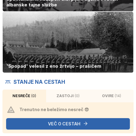
albanske tajne službe
'Spopad' velesil z eno žrtvijo – prašičem
STANJE NA CESTAH
NESREČE
(0)
ZASTOJI
(0)
OVIRE
(14)
Trenutno ne beležimo nesreč 😎
VEČ O CESTAH