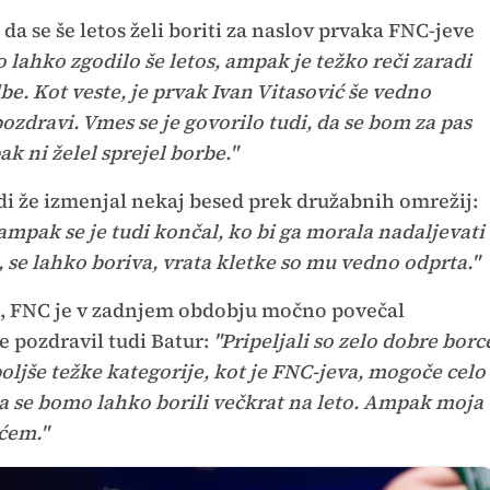
 da se še letos želi boriti za naslov prvaka FNC-jeve
to lahko zgodilo še letos, ampak je težko reči zaradi
be. Kot veste, je prvak Ivan Vitasović še vedno
zdravi. Vmes se je govorilo tudi, da se bom za pas
 ni želel sprejel borbe."
i že izmenjal nekaj besed prek družabnih omrežij:
, ampak se je tudi končal, ko bi ga morala nadaljevati
, se lahko boriva, vrata kletke so mu vedno odprta."
aš, FNC je v zadnjem obdobju močno povečal
e pozdravil tudi Batur:
"Pripeljali so zelo dobre borc
boljše težke kategorije, kot je FNC-jeva, mogoče celo
 da se bomo lahko borili večkrat na leto. Ampak moja
ićem."