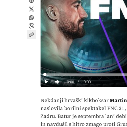
Loaded
:
0%
Current
0:00
/
Duration
0:00
Predvajaj
Tiho
Time
Nekdanji hrvaški kikboksar
Martin
naslovila borilni spektakel FNC 21,
Zadru. Batur je septembra lani deb
in navdušil s hitro zmago proti Gru