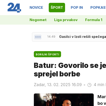
NOVICE
ŠPORT
POP IN
POPKAS
Nogomet
Liga prvakov
Formula 1
14.49
Gasilci v Izoli rešili speče
14.37
Na Hrvaškem, v Srbiji in BiH
BORILNI ŠPORTI
Batur: Govorilo se j
sprejel borbe
Zadar, 13. 02. 2025 16.09
4 min 
Mart
bo 