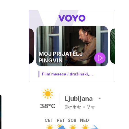
ZUFFA BOXING 10
V živo na VOYO: sobota ob
20.00
Ljubljana
38°C
9km/h
V
ČET
PET
SOB
NED