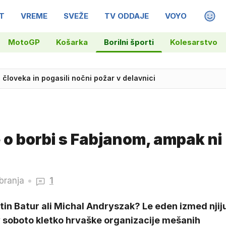
T
VREME
SVEŽE
TV ODDAJE
VOYO
MAGA
MotoGP
Košarka
Borilni športi
Kolesarstvo
ga človeka in pogasili nočni požar v delavnici
 do 40 stopinj
e o borbi s Fabjanom, ampak ni
branja
1
in Batur ali Michal Andryszak? Le eden izmed njij
v soboto kletko hrvaške organizacije mešanih