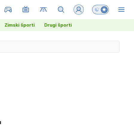
Preklopi barvni na
ZIN
Zimski športi
Drugi športi
u