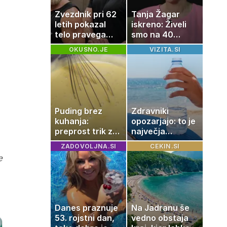
Zvezdnik pri 62
Tanja Žagar
letih pokazal
iskreno: Živeli
telo pravega
smo na 40
gladiatorja
kvadratih, a
OKUSNO.JE
VIZITA.SI
imela sem vse,
kar otrok
potrebuje
Puding brez
Zdravniki
kuhanja:
opozarjajo: to je
preprost trik za
največja
pripravo v le
napaka, ki jo
ZADOVOLJNA.SI
CEKIN.SI
nekaj minutah
ljudje delajo med
e
vročino
Danes praznuje
Na Jadranu še
53. rojstni dan,
vedno obstaja