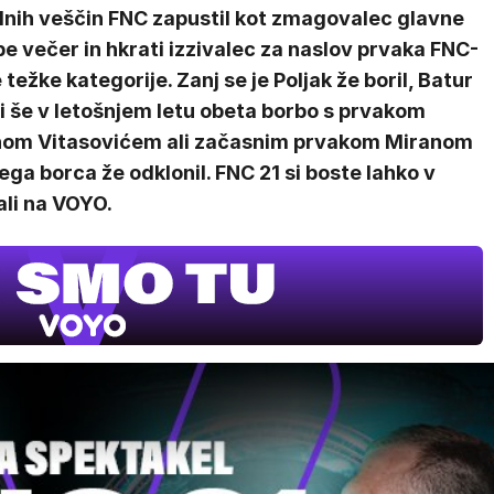
ilnih veščin FNC zapustil kot zmagovalec glavne
e večer in hkrati izzivalec za naslov prvaka FNC-
 težke kategorije. Zanj se je Poljak že boril, Batur
i še v letošnjem letu obeta borbo s prvakom
nom Vitasovićem ali začasnim prvakom Miranom
ga borca že odklonil. FNC 21 si boste lahko v
ali na VOYO.