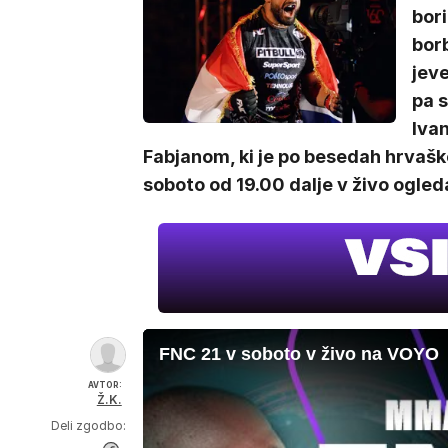
bor
borb
jeve
pa s
Iva
Fabjanom, ki je po besedah hrvaške
soboto od 19.00 dalje v živo ogled
FNC 21 v soboto v živo na VOYO
AVTOR:
Ž.K.
Deli zgodbo: