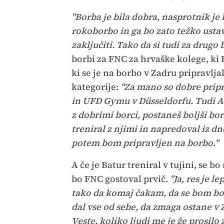
"Borba je bila dobra, nasprotnik je b
rokoborbo in ga bo zato težko ustav
zaključiti. Tako da si tudi za drugo
borbi za FNC za hrvaške kolege, ki
ki se je na borbo v Zadru pripravl
kategorije:
"Za mano so dobre pripr
in UFD Gymu v Düsseldorfu. Tudi Ant
z dobrimi borci, postaneš boljši bor
treniral z njimi in napredoval iz d
potem bom pripravljen na borbo."
A če je Batur treniral v tujini, se b
bo FNC gostoval prvič.
"Ja, res je l
tako da komaj čakam, da se bom bor
dal vse od sebe, da zmaga ostane v 
Veste, koliko ljudi me je že prosilo