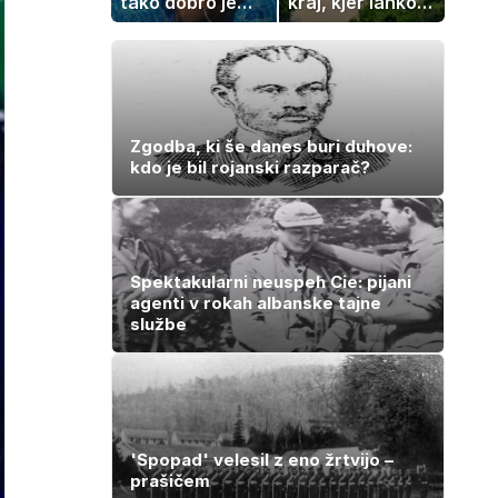
tako dobro je
kraj, kjer lahko
videti znana
dopustujete
Slovenka
poceni:
nastanitev že od
10 evrov, kosilo
za pet evrov
Zgodba, ki še danes buri duhove:
kdo je bil rojanski razparač?
Spektakularni neuspeh Cie: pijani
agenti v rokah albanske tajne
službe
'Spopad' velesil z eno žrtvijo –
prašičem