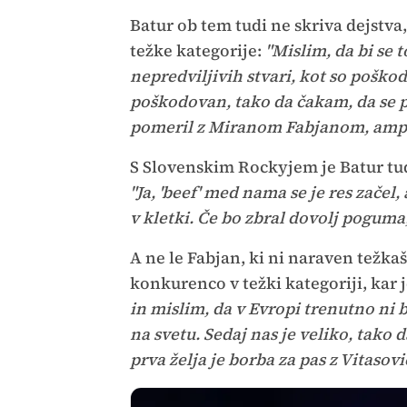
Batur ob tem tudi ne skriva dejstva,
težke kategorije:
"Mislim, da bi se 
nepredviljivih stvari, kot so poškod
poškodovan, tako da čakam, da se po
pomeril z Miranom Fabjanom, ampak
S Slovenskim Rockyjem je Batur tud
"Ja, 'beef' med nama se je res začel
v kletki. Če bo zbral dovolj poguma
A ne le Fabjan, ki ni naraven težk
konkurenco v težki kategoriji, kar j
in mislim, da v Evropi trenutno ni 
na svetu. Sedaj nas je veliko, tako
prva želja je borba za pas z Vitasov