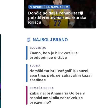
V SPOROČILU NAVIJAČEM
Dončić po daljši rehabilitaciji
potrdil vrnitev na košarkarska
igrišča
NAJBOLJ BRANO
SLOVENIJA
Znano, kdo je bil v vozilu s
predsednico države
TUJINA
Nemški turisti 'zažgali' luksuzni
apartma: peli, se zabavali in kazali
sredinec
DOMAČA SCENA
Zakaj naj bi Anamaria Goltes v
resnici umaknila zahtevek za
preživnino?