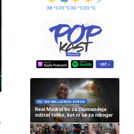
38 °C
31 °C
30 °C
33 °C
ozaslonski
in
DO 140 MILIJONOV EVROV
Real Madrid bo za Diomandeja
odštel toliko, kot ni še za nikogar
e