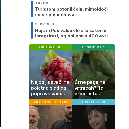
TUJINA
Turistom potonil čoln, mimoidoči
so se posmehovali
SLOVENIJA
Hojs in Počivalšek kršila zakon o
integriteti, oglobljena s 400 evri
OKUSNO.JE
DOMINVRT.SI
Najbolj osvežilna
Črne pege na
poletna sladica:
vrtnicah? Ta
priprava vam
preprosta
vzame le 10
sestavina
MOSKISVET.COM
BIBALEZE.SI
minut
pomaga
preprečiti
težavo