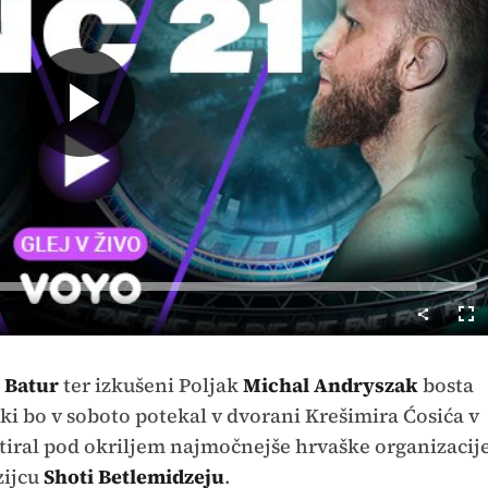
Predvajaj
Cel
nač
 Batur
ter izkušeni Poljak
Michal Andryszak
bosta
 ki bo v soboto potekal v dvorani Krešimira Ćosića v
itiral pod okriljem najmočnejše hrvaške organizacij
zijcu
Shoti Betlemidzeju
.