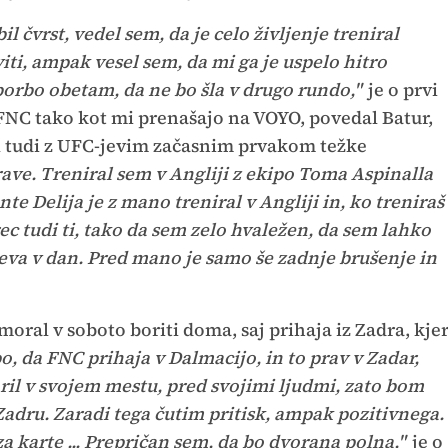
il čvrst, vedel sem, da je celo življenje treniral
iti, ampak vesel sem, da mi ga je uspelo hitro
 borbo obetam, da ne bo šla v drugo rundo,"
je o prvi
 FNC tako kot mi prenašajo na VOYO, povedal Batur,
jal tudi z UFC-jevim začasnim prvakom težke
ave. Treniral sem v Angliji z ekipo Toma Aspinalla
e Delija je z mano treniral v Angliji in, ko treniraš
ec tudi ti, tako da sem zelo hvaležen, da sem lahko
neva v dan. Pred mano je samo še zadnje brušenje in
o moral v soboto boriti doma, saj prihaja iz Zadra, kje
epo, da FNC prihaja v Dalmacijo, in to prav v Zadar,
il v svojem mestu, pred svojimi ljudmi, zato bom
Zadru. Zaradi tega čutim pritisk, ampak pozitivnega.
 za karte ... Prepričan sem, da bo dvorana polna,"
je o