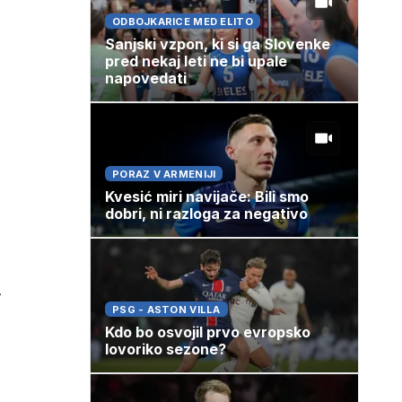
ODBOJKARICE MED ELITO
Sanjski vzpon, ki si ga Slovenke
pred nekaj leti ne bi upale
napovedati
PORAZ V ARMENIJI
Kvesić miri navijače: Bili smo
dobri, ni razloga za negativo
r
PSG - ASTON VILLA
Kdo bo osvojil prvo evropsko
lovoriko sezone?