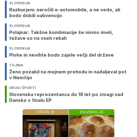
SLOVENIJA
Razburjeni: naročili e-avtomobile, a ne vedo, ali
bodo dobili subvencijo
SLOVENIJA
Polajnar: Takšne kombinacije še nismo imeli,
težave so na vseh rekah
SLOVENIJA
Plohe in nevihte bodo zajele večji del države
TUJINA
Ženo pozabil na mejnem prehodu in nadaljeval pot
v Nemčijo
DRUGI ŠPORTI
Slovenska reprezentanca do 18 let po zmagi nad
Dansko v finalu EP
CEKIN.SI
OKUSNO.JE