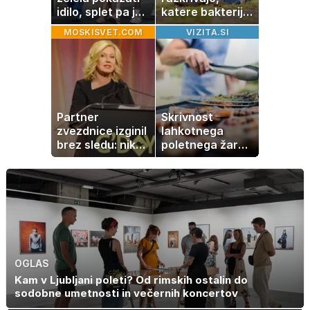
idilo, splet pa je
katere bakterije
razburila ena
na koži privlačijo
MOSKISVET.COM
VIZITA.SI
stvar
komarje
Partner
Skrivnost
zvezdnice izginil
lahkotnega
brez sledu: nikoli
poletnega žara,
ga niso našli,
po katerem ne
nato je prišla še
boste
ena tragedija
potrebovali
popoldanskega
spanca
OGLAS
Kam v Ljubljani poleti? Od rimskih ostalin do
sodobne umetnosti in večernih koncertov