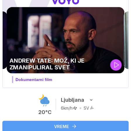
MOJ PRIJATELJ PINGVIN
Film meseca / družinski, pustolovski
Ljubljana
6km/h
SV
20°C
VREME