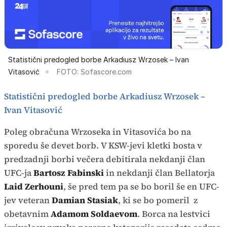
Statistični predogled borbe Arkadiusz Wrzosek – Ivan
Vitasović
FOTO: Sofascore.com
Statistični predogled borbe Arkadiusz Wrzosek –
Ivan Vitasović
Poleg obračuna Wrzoseka in Vitasovića bo na
sporedu še devet borb. V KSW-jevi kletki bosta v
predzadnji borbi večera debitirala nekdanji član
UFC-ja
Bartosz Fabinski
in nekdanji član Bellatorja
Laid Zerhouni
, še pred tem pa se bo boril še en UFC-
jev veteran
Damian Stasiak
, ki se bo pomeril z
obetavnim
Adamom Soldaevom
. Borca na lestvici