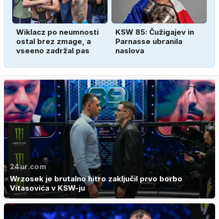
Wiklacz po neumnosti
KSW 85: Čužigajev in
ostal brez zmage, a
Parnasse ubranila
vseeno zadržal pas
naslova
24ur.com
Wrzosek je brutalno hitro zaključil prvo borbo
Vitasovića v KSW-ju