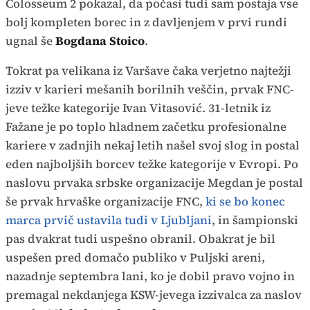
Colosseum 2 pokazal, da počasi tudi sam postaja vse
bolj kompleten borec in z davljenjem v prvi rundi
ugnal še
Bogdana Stoico
.
Tokrat pa velikana iz Varšave čaka verjetno najtežji
izziv v karieri mešanih borilnih veščin, prvak FNC-
jeve težke kategorije Ivan Vitasović. 31-letnik iz
Fažane je po toplo hladnem začetku profesionalne
kariere v zadnjih nekaj letih našel svoj slog in postal
eden najboljših borcev težke kategorije v Evropi. Po
naslovu prvaka srbske organizacije Megdan je postal
še prvak hrvaške organizacije FNC,
ki se bo konec
marca prvič ustavila tudi v Ljubljani
, in šampionski
pas dvakrat tudi uspešno obranil. Obakrat je bil
uspešen pred domačo publiko v Puljski areni,
nazadnje septembra lani, ko je dobil pravo vojno in
premagal nekdanjega KSW-jevega izzivalca za naslov