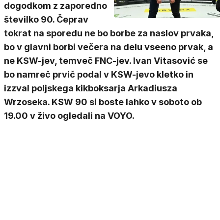
dogodkom z zaporedno
številko 90. Čeprav
tokrat na sporedu ne bo borbe za naslov prvaka,
bo v glavni borbi večera na delu vseeno prvak, a
ne KSW-jev, temveč FNC-jev. Ivan Vitasović se
bo namreč prvič podal v KSW-jevo kletko in
izzval poljskega kikboksarja Arkadiusza
Wrzoseka. KSW 90 si boste lahko v soboto ob
19.00 v živo ogledali na VOYO.