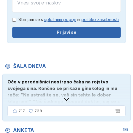
Strinjam se s
splošnimi pogoji
in
politiko zasebnosti
.
Prijavi se
ŠALA DNEVA
Oče v porodnišnici nestrpno čaka na rojstvo
svojega sina. Končno se prikaže ginekolog in mu
reče: "Ne ustrašite se, vaš sin tehta le dober
kilogram!" "Nič čudnega, gospod doktor, saj se z
ženo poznava šele tri mesece."
717
739
ANKETA