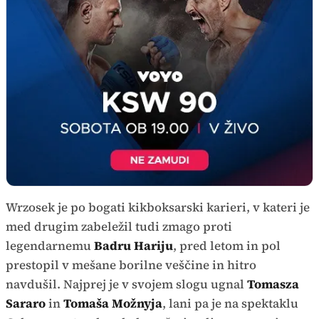
Wrzosek je po bogati kikboksarski karieri, v kateri je
med drugim zabeležil tudi zmago proti
legendarnemu
Badru Hariju
, pred letom in pol
prestopil v mešane borilne veščine in hitro
navdušil. Najprej je v svojem slogu ugnal
Tomasza
Sararo
in
Tomaša Možnyja
, lani pa je na spektaklu