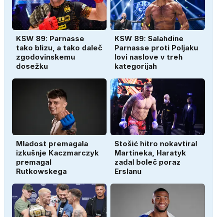
KSW 89: Parnasse
KSW 89: Salahdine
tako blizu, a tako daleč
Parnasse proti Poljaku
zgodovinskemu
lovi naslove v treh
dosežku
kategorijah
Mladost premagala
Stošić hitro nokavtiral
izkušnje Kaczmarczyk
Martineka, Haratyk
premagal
zadal boleč poraz
Rutkowskega
Erslanu