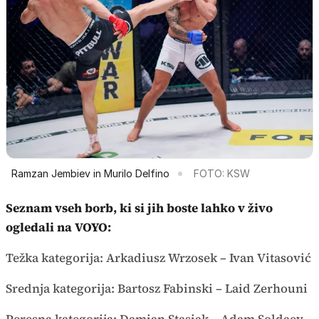
Ramzan Jembiev in Murilo Delfino
FOTO: KSW
Seznam vseh borb, ki si jih boste lahko v živo
ogledali na
VOYO
:
Težka kategorija: Arkadiusz Wrzosek – Ivan Vitasović
Srednja kategorija: Bartosz Fabinski – Laid Zerhouni
Peresna kategorija: Damian Stasiak – Adam Soldaev