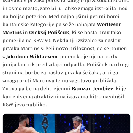
izzivalcev prvaka peresne kategorije zasedata sedmo
in osmo mesto, zato bi ju lahko zmaga izstrelila med
najboljšo peterico. Med najboljšimi petimi borci
bantamske kategorije pa se že nahajata
Werlleson
Martins
in
Oleksij Poliščuk
, ki se bosta prav tako
pomerila na KSW 90. Nekdanji izzivalec za naslov
prvaka Martins si želi novo priložnost, da se pomeri
z
Jakubom Wiklaczem
, potem ko je njuna borba
junija lani tik pred zdajci odpadla. Poliščuk na drugi
strani na borbo za naslov prvaka še čaka, a bi ga
zmaga proti Martinsu temu zagotovo približala.
Znova pa bo na delu izjemni
Ramzan Jembiev
, ki je
lani z dvema atraktivnima izjavama hitro navdušil
KSW-jevo publiko.