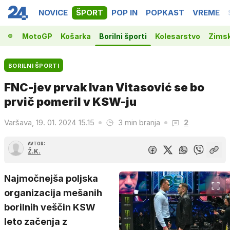
NOVICE
ŠPORT
POP IN
POPKAST
VREME
la 1
MotoGP
Košarka
Borilni športi
Kolesarstvo
Zimsk
BORILNI ŠPORTI
FNC-jev prvak Ivan Vitasović se bo
prvič pomeril v KSW-ju
Varšava, 19. 01. 2024 15.15
3 min branja
2
AVTOR:
Ž.K.
Najmočnejša poljska
organizacija mešanih
borilnih veščin KSW
leto začenja z