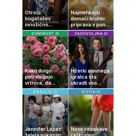
Otroci
Najmehkejši
bogatašev
domači kruhki:
množično
priprava v ponvi
prodajajo
je trik za popoln
DOMINVRT.SI
ZADOVOLJNA.SI
družinske
rezultat
zbirke: raje imajo
denar kot
umetnine
Kako dolgo
Hčerki slavnega
potrebujejo
igralca sta
vrtnice, da
ukradli vso
zrastejo? Vse o
pozornost
BIBALEZE.SI
VIZITA.SI
rasti, cvetenju in
negi vrtnic
Jennifer Lopez
Nove raziskave
želela pokazati
razkrivajo,