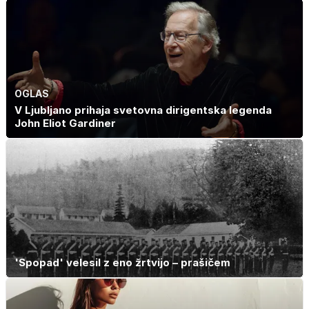
OGLAS
V Ljubljano prihaja svetovna dirigentska legenda
John Eliot Gardiner
'Spopad' velesil z eno žrtvijo – prašičem