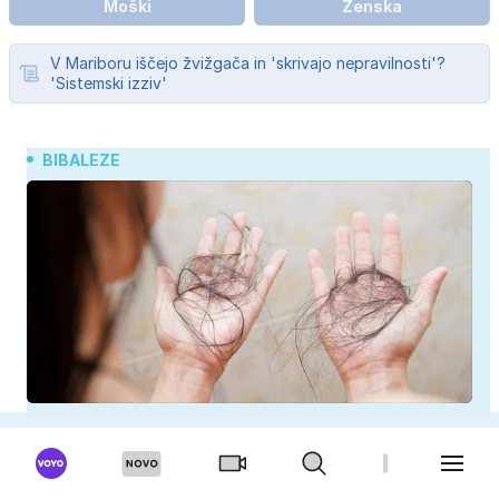
Moški
Ženska
V Mariboru iščejo žvižgača in 'skrivajo nepravilnosti'?
'Sistemski izziv'
BIBALEZE
Poporodno izpadanje las: kaj je normalno in kako
si pomagati
Jennifer Lopez želela pokazati idilo, splet