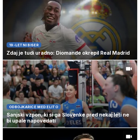
19-LETNI BISER
Zdaj je tudi uradno: Diomande okrepil Real Madrid
ODBOJKARICE MED ELITO
Sanjski vzpon, ki si ga Slovenke pred nekaj leti ne
bi upale napovedati