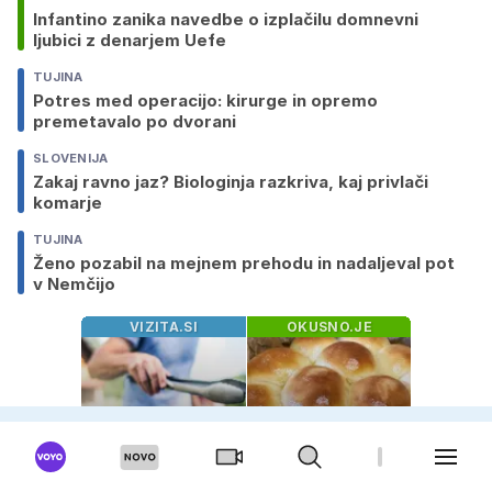
Infantino zanika navedbe o izplačilu domnevni
ljubici z denarjem Uefe
TUJINA
Potres med operacijo: kirurge in opremo
premetavalo po dvorani
SLOVENIJA
Zakaj ravno jaz? Biologinja razkriva, kaj privlači
komarje
TUJINA
Ženo pozabil na mejnem prehodu in nadaljeval pot
v Nemčijo
VIZITA.SI
OKUSNO.JE
Skrivnost
Najmehkejši
lahkotnega
domači kruhki: