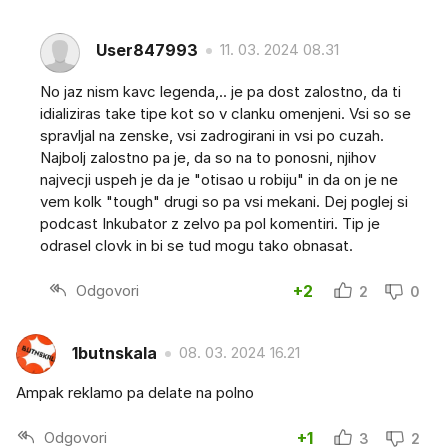
User847993
11. 03. 2024 08.31
No jaz nism kavc legenda,.. je pa dost zalostno, da ti
idializiras take tipe kot so v clanku omenjeni. Vsi so se
spravljal na zenske, vsi zadrogirani in vsi po cuzah.
Najbolj zalostno pa je, da so na to ponosni, njihov
najvecji uspeh je da je "otisao u robiju" in da on je ne
vem kolk "tough" drugi so pa vsi mekani. Dej poglej si
podcast Inkubator z zelvo pa pol komentiri. Tip je
odrasel clovk in bi se tud mogu tako obnasat.
Odgovori
+2
2
0
1butnskala
08. 03. 2024 16.21
Ampak reklamo pa delate na polno
Odgovori
+1
3
2