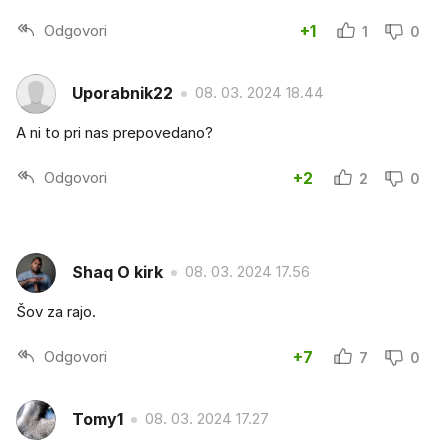
Odgovori
+1
1
0
Uporabnik22
08. 03. 2024 18.44
A ni to pri nas prepovedano?
Odgovori
+2
2
0
Shaq O kirk
08. 03. 2024 17.56
Šov za rajo.
Odgovori
+7
7
0
Tomy1
08. 03. 2024 17.27