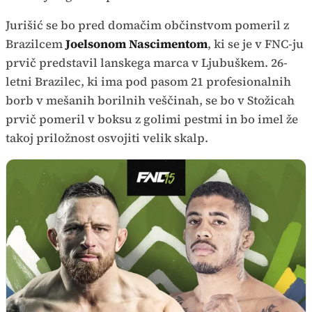
Jurišić se bo pred domačim občinstvom pomeril z
Brazilcem
Joelsonom Nascimentom
, ki se je v FNC-ju
prvič predstavil lanskega marca v Ljubuškem. 26-
letni Brazilec, ki ima pod pasom 21 profesionalnih
borb v mešanih borilnih veščinah, se bo v Stožicah
prvič pomeril v boksu z golimi pestmi in bo imel že
takoj priložnost osvojiti velik skalp.