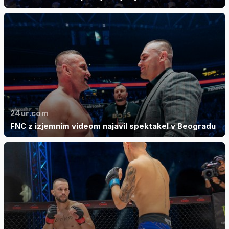
24ur.com
FNC z izjemnim videom najavil spektakel v Beogradu