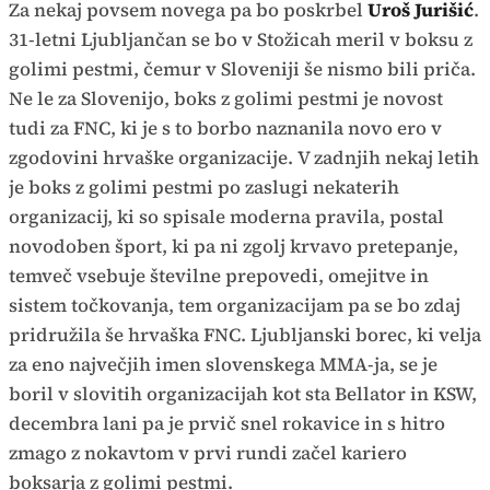
Za nekaj povsem novega pa bo poskrbel
Uroš Jurišić
.
31-letni Ljubljančan se bo v Stožicah meril v boksu z
golimi pestmi, čemur v Sloveniji še nismo bili priča.
Ne le za Slovenijo, boks z golimi pestmi je novost
tudi za FNC, ki je s to borbo naznanila novo ero v
zgodovini hrvaške organizacije. V zadnjih nekaj letih
je boks z golimi pestmi po zaslugi nekaterih
organizacij, ki so spisale moderna pravila, postal
novodoben šport, ki pa ni zgolj krvavo pretepanje,
temveč vsebuje številne prepovedi, omejitve in
sistem točkovanja, tem organizacijam pa se bo zdaj
pridružila še hrvaška FNC. Ljubljanski borec, ki velja
za eno največjih imen slovenskega MMA-ja, se je
boril v slovitih organizacijah kot sta Bellator in KSW,
decembra lani pa je prvič snel rokavice in s hitro
zmago z nokavtom v prvi rundi začel kariero
boksarja z golimi pestmi.