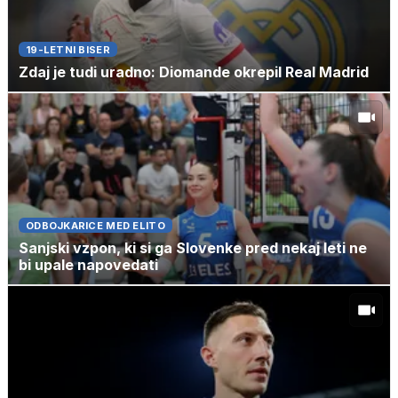
19-LETNI BISER
Zdaj je tudi uradno: Diomande okrepil Real Madrid
ODBOJKARICE MED ELITO
Sanjski vzpon, ki si ga Slovenke pred nekaj leti ne
bi upale napovedati