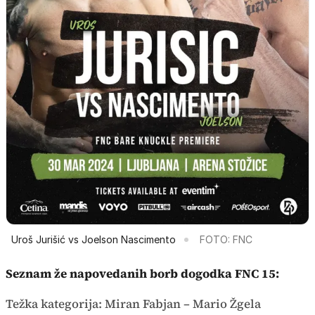
Uroš Jurišić vs Joelson Nascimento
FOTO: FNC
Seznam že napovedanih borb dogodka
FNC
15:
Težka kategorija: Miran Fabjan – Mario Žgela