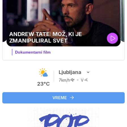
MOJ PRIJATELJ PINGVIN
Film meseca / družinski, pustolovski
Ljubljana
7km/h
V
23°C
VREME