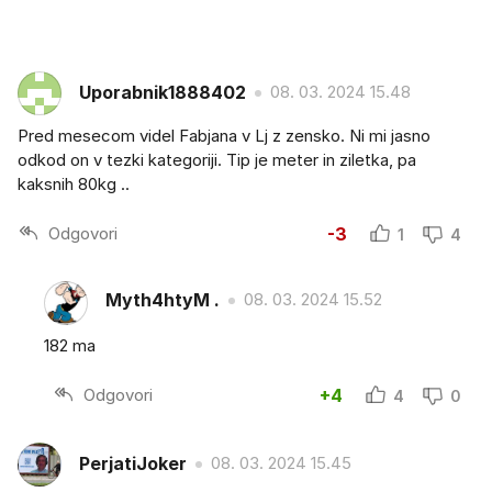
Uporabnik1888402
08. 03. 2024 15.48
Pred mesecom videl Fabjana v Lj z zensko. Ni mi jasno
odkod on v tezki kategoriji. Tip je meter in ziletka, pa
kaksnih 80kg ..
Odgovori
-3
1
4
Myth4htyM .
08. 03. 2024 15.52
182 ma
Odgovori
+4
4
0
PerjatiJoker
08. 03. 2024 15.45