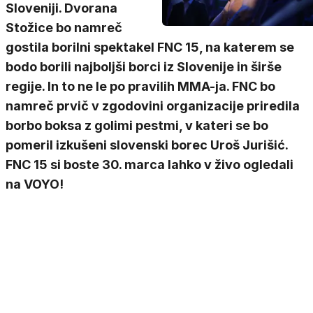
Sloveniji. Dvorana
Stožice bo namreč
gostila borilni spektakel FNC 15, na katerem se
bodo borili najboljši borci iz Slovenije in širše
regije. In to ne le po pravilih MMA-ja. FNC bo
namreč prvič v zgodovini organizacije priredila
borbo boksa z golimi pestmi, v kateri se bo
pomeril izkušeni slovenski borec Uroš Jurišić.
FNC 15 si boste 30. marca lahko v živo ogledali
na VOYO!