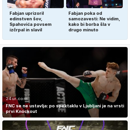
Fabjan uprizoril
Fabjan poka od
edinstven šov,
samozavesti: Ne vidim,
Spahovića povsem
kako bi borba šla v
izčrpal in slavil
drugo minuto
24ur.com
FNC se ne ustavlja: po spektaklu v Ljubljani je na vrsti
prvi Knockout