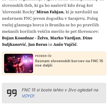
slovenskih tleh, ki ga bo naslovil kdo drug kot
'slovenski Rocky'
Miran Fabjan
, ki je navdušil na
nedavnem FNC-jevem dogodku v Sarajevu. Poleg
vselej glasnega borca iz Branika se bo po pravilih
mešanih borilnih veščin merilo še pet Slovencev:
Bojan Kosednar - Želva
,
Marko Vardjan
,
Dino
Suljkanović
,
Jan Berus
in
Anže Vujčič
.
PREBERI ŠE
Seznam slovenskih borcev na FNC 15
vse daljši
FNC 15 si boste lahko v živo ogledali na
VOYO
!