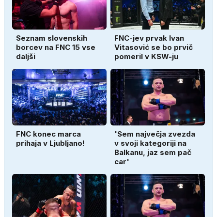
Seznam slovenskih
FNC-jev prvak Ivan
borcev na FNC 15 vse
Vitasović se bo prvič
daljši
pomeril v KSW-ju
FNC konec marca
'Sem največja zvezda
prihaja v Ljubljano!
v svoji kategoriji na
Balkanu, jaz sem pač
car'