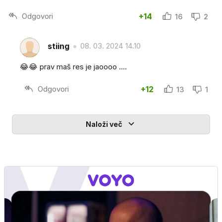
Odgovori
+14
16
2
stiing
08. 03. 2024 14.10
😂😂 prav maš res je jaoooo ....
Odgovori
+12
13
1
Naloži več