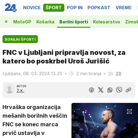
NOVICE
ŠPORT
POP IN
POPKAST
VREME
la 1
MotoGP
Košarka
Borilni športi
Kolesarstvo
Zimsk
BORILNI ŠPORTI
FNC v Ljubljani pripravlja novost, za
katero bo poskrbel Uroš Jurišić
Ljubljana, 08. 03. 2024 13.35
2 min branja
28
AVTOR:
Ž.K.
Hrvaška organizacija
mešanih borilnih veščin
FNC se konec marca
prvič ustavlja v