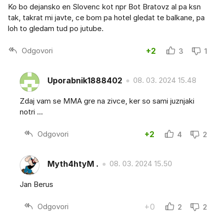
Ko bo dejansko en Slovenc kot npr Bot Bratovz al pa ksn
tak, takrat mi javte, ce bom pa hotel gledat te balkane, pa
loh to gledam tud po jutube.
Odgovori
+2
3
1
Uporabnik1888402
08. 03. 2024 15.48
Zdaj vam se MMA gre na zivce, ker so sami juznjaki
notri ...
Odgovori
+2
4
2
Myth4htyM .
08. 03. 2024 15.50
Jan Berus
Odgovori
+0
2
2