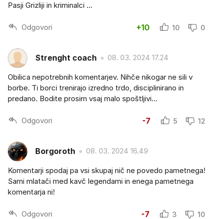
Pasji Grizliji in kriminalci ...
Odgovori
+10
10
0
Strenght coach
08. 03. 2024 17.24
Obilica nepotrebnih komentarjev. Nihče nikogar ne sili v
borbe. Ti borci trenirajo izredno trdo, disciplinirano in
predano. Bodite prosim vsaj malo spoštljivi...
Odgovori
-7
5
12
Borgoroth
08. 03. 2024 16.49
Komentarji spodaj pa vsi skupaj nič ne povedo pametnega!
Sami mlatači med kavč legendami in enega pametnega
komentarja ni!
Odgovori
-7
3
10