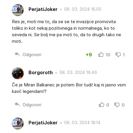
PerjatiJoker
08. 03. 2024 16.05
Res je, moti me to, da se se te invazijce promovita
toliko in kot nekaj pozitivnega in normalnega, ko to
seveda ni. Se bolj me pa moti to, da to drugih tako ne
moti.
Odgovori
+9
10
1
Borgoroth
08. 03. 2024 16.46
Če je Miran Balkanec je potem Bor tudi! kaj ni jasno vsm
kavč legendam!?
Odgovori
0
0
PerjatiJoker
08. 03. 2024 18.14