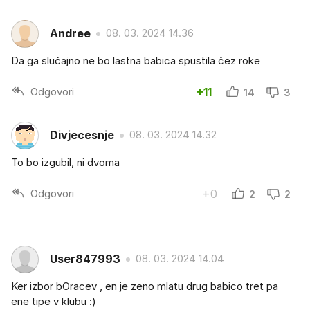
Andree
08. 03. 2024 14.36
Da ga slučajno ne bo lastna babica spustila čez roke
Odgovori
+11
14
3
Divjecesnje
08. 03. 2024 14.32
To bo izgubil, ni dvoma
Odgovori
+0
2
2
User847993
08. 03. 2024 14.04
Ker izbor bOracev , en je zeno mlatu drug babico tret pa
ene tipe v klubu :)