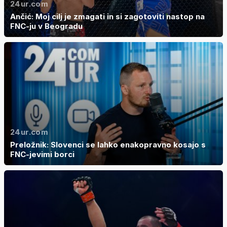
24ur.com
Ančić: Moj cilj je zmagati in si zagotoviti nastop na
FNC-ju v Beogradu
24ur.com
Preložnik: Slovenci se lahko enakopravno kosajo s
FNC-jevimi borci