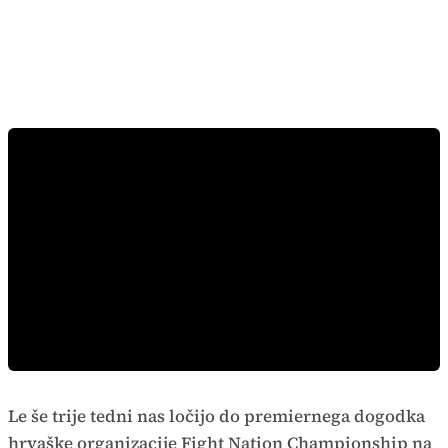
Le še trije tedni nas ločijo do premiernega dogodka
hrvaške organizacije Fight Nation Championship na