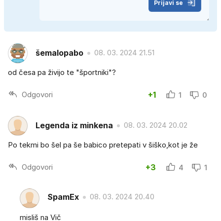
Prijavi se
šemalopabo
08. 03. 2024 21.51
od česa pa živijo te "športniki"?
Odgovori
+1
1
0
Legenda iz minkena
08. 03. 2024 20.02
Po tekmi bo šel pa še babico pretepati v šiško,kot je že
Odgovori
+3
4
1
SpamEx
08. 03. 2024 20.40
misliš na Vič