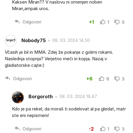
Kaksen Miran?? V naslovu ni omenjen noben
Miran,ampak uros.
Odgovori
+1
1
0
Nobody75
08. 03. 2024 14.50
Včasih je bil in MMA. Zdej že pokanje z golimi rokami.
Naslednja stopnja? Verjetno meči in kopja. Nazaj v
gladiatorske cajte:)
Odgovori
+6
9
3
Borgoroth
08. 03. 2024 16.47
Kdo je pa rekel, da moraš ti sodelovat al pa gledat, matr
ste eni nepismeni!
Odgovori
-2
1
3