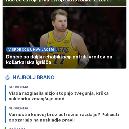
V SPOROČILU NAVIJAČEM
Dončić po daljši rehabilitaciji potrdil vrnitev na
košarkarska igrišča
NAJBOLJ BRANO
SLOVENIJA
Vlada razglasila nižjo stopnjo tveganja, krška
nuklearka zmanjšuje moč
SLOVENIJA
Varnostni konvoj brez ustrezne razdalje? Policisti
opozarjajo na neskladje pravil