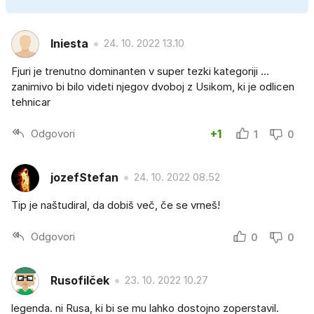
Iniesta
24. 10. 2022 13.10
Fjuri je trenutno dominanten v super tezki kategoriji …
zanimivo bi bilo videti njegov dvoboj z Usikom, ki je odlicen
tehnicar
Odgovori
+1
1
0
jozefStefan
24. 10. 2022 08.52
Tip je naštudiral, da dobiš več, če se vrneš!
Odgovori
0
0
Rusofilček
23. 10. 2022 10.27
legenda. ni Rusa, ki bi se mu lahko dostojno zoperstavil.