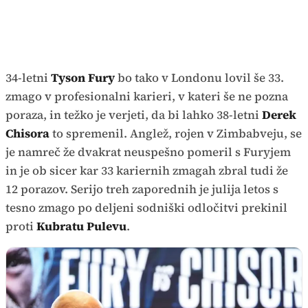
34-letni
Tyson Fury
bo tako v Londonu lovil še 33.
zmago v profesionalni karieri, v kateri še ne pozna
poraza, in težko je verjeti, da bi lahko 38-letni
Derek
Chisora
to spremenil. Anglež, rojen v Zimbabveju, se
je namreč že dvakrat neuspešno pomeril s Furyjem
in je ob sicer kar 33 kariernih zmagah zbral tudi že
12 porazov. Serijo treh zaporednih je julija letos s
tesno zmago po deljeni sodniški odločitvi prekinil
proti
Kubratu Pulevu
.