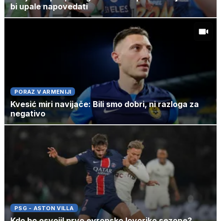
bi upale napovedati
PORAZ V ARMENIJI
Kvesić miri navijače: Bili smo dobri, ni razloga za
negativo
PSG - ASTON VILLA
Kdo bo osvojil prvo evropsko lovoriko sezone?