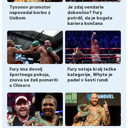
Tysonov promotor
Je zdaj vendarle
napovedal borbo z
dokončno? Fury
Usikom
potrdil, da je bogata
kariera končana
Fury ima dovolj
Fury ostaja kralj težke
športnega pokoja,
kategorije, Whyte je
znova se želi pomeriti
padel v šesti rundi
s Chisoro