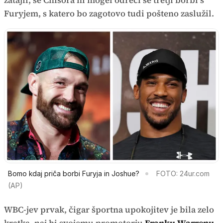
Furyjem, s katero bo zagotovo tudi pošteno zaslužil.
Bomo kdaj priča borbi Furyja in Joshue?
FOTO: 24ur.com
(AP)
WBC-jev prvak, čigar športna upokojitev je bila zelo
kratka, naj bi svojemu promotorju
Franku Warrenu