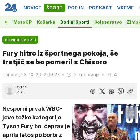
NOVICE
ŠPORT
POP IN
POPKAST
VREME
la 1
MotoGP
Košarka
Borilni športi
Kolesarstvo
Zimsk
BORILNI ŠPORTI
Fury hitro iz športnega pokoja, še
tretjič se bo pomeril s Chisoro
London, 23. 10. 2022 09.27
2 min branja
4
AVTOR:
Ž.K.
Nesporni prvak WBC-
jeve težke kategorije
Tyson Fury bo, čeprav je
aprila letos po borbi z