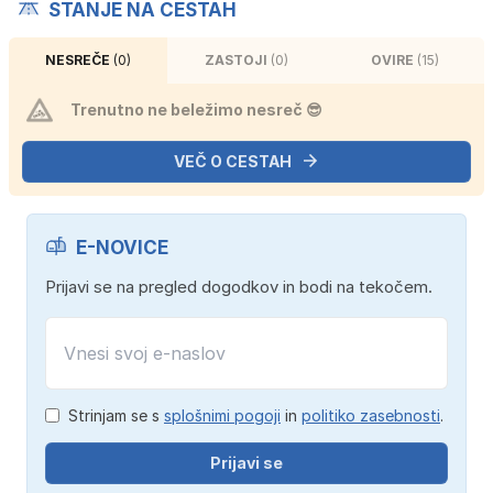
STANJE NA CESTAH
NESREČE
(0)
ZASTOJI
(0)
OVIRE
(15)
Trenutno ne beležimo nesreč 😎
VEČ O CESTAH
E-NOVICE
Prijavi se na pregled dogodkov in bodi na tekočem.
Strinjam se s
splošnimi pogoji
in
politiko zasebnosti
.
Prijavi se