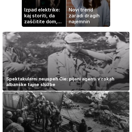
Izpad elektrike:
Novi trend
kaj storiti, da
zaradi dragih
zaščitite dom,
najemnin
hrano in
elektronske
naprave
Spektakularni neuspeh Cie: pijani agenti v rokah
albanske tajne službe