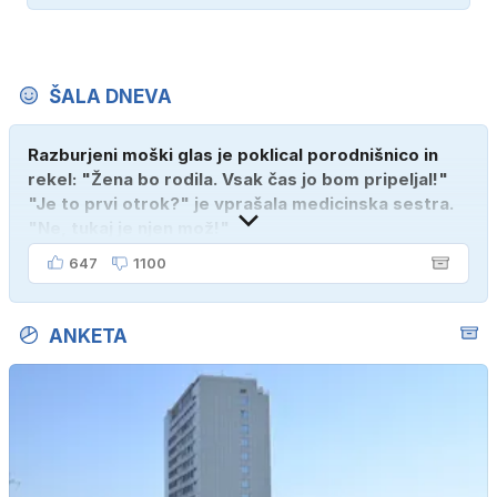
ŠALA DNEVA
Razburjeni moški glas je poklical porodnišnico in
rekel: "Žena bo rodila. Vsak čas jo bom pripeljal!"
"Je to prvi otrok?" je vprašala medicinska sestra.
"Ne, tukaj je njen mož!"
647
1100
ANKETA