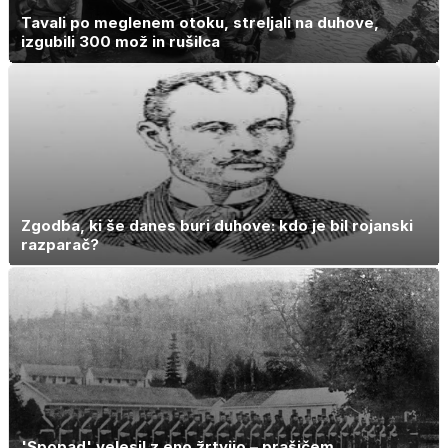
Tavali po meglenem otoku, streljali na duhove,
izgubili 300 mož in rušilca
Zgodba, ki še danes buri duhove: kdo je bil rojanski
razparač?
'Spopad' velesil z eno žrtvijo – prašičem