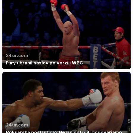
24ur.com
Fury ubranil naslov po verziji WBC
24ur.com
Boksarska poslastica? Hearn potrdil: Dogovarjamo