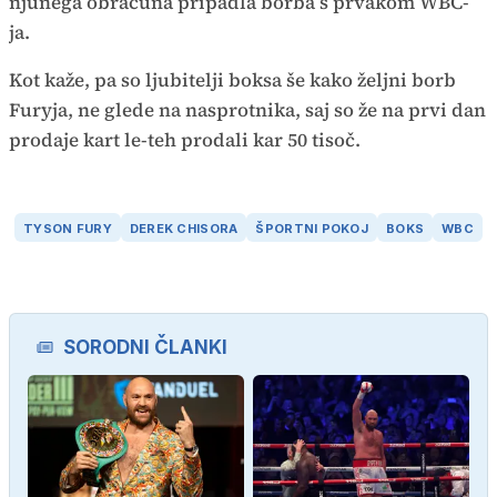
njunega obračuna pripadla borba s prvakom WBC-
ja.
Kot kaže, pa so ljubitelji boksa še kako željni borb
Furyja, ne glede na nasprotnika, saj so že na prvi dan
prodaje kart le-teh prodali kar 50 tisoč.
TYSON FURY
DEREK CHISORA
ŠPORTNI POKOJ
BOKS
WBC
SORODNI ČLANKI