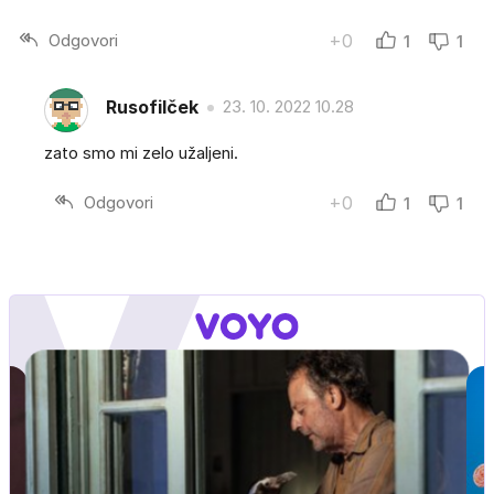
Odgovori
+0
1
1
Rusofilček
23. 10. 2022 10.28
zato smo mi zelo užaljeni.
Odgovori
+0
1
1