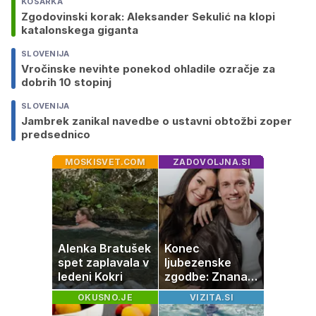
KOŠARKA
Zgodovinski korak: Aleksander Sekulić na klopi
katalonskega giganta
SLOVENIJA
Vročinske nevihte ponekod ohladile ozračje za
dobrih 10 stopinj
SLOVENIJA
Jambrek zanikal navedbe o ustavni obtožbi zoper
predsednico
MOSKISVET.COM
ZADOVOLJNA.SI
Alenka Bratušek
Konec
spet zaplavala v
ljubezenske
ledeni Kokri
zgodbe: Znana
Slovenka
OKUSNO.JE
VIZITA.SI
potrdila razhod