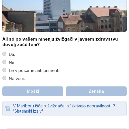
Ali so po vašem mnenju žvižgači v javnem zdravstvu
dovolj zaščiteni?
Da.
Ne.
Le v posameznih primerih.
Ne vem.
Moški
Ženska
V Mariboru iščejo žvižgača in 'skrivajo nepravilnosti'?
'Sistemski izziv'