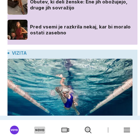
Obutev, ki deli ženske: Ene jih obožujejo,
druge jih sovražijo
Pred vsemi je razkrila nekaj, kar bi moralo
ostati zasebno
VIZITA
Kaj se zgodi s telesom, če vsak dan plavate 20
minut? Učinki, ki jih morda ne pričakujete