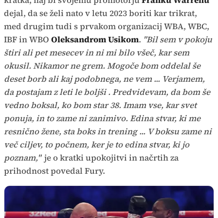
dejal, da se želi nato v letu 2023 boriti kar trikrat,
med drugim tudi s prvakom organizacij WBA, WBC,
IBF in WBO
Oleksandrom Usikom
.
"Bil sem v pokoju
štiri ali pet mesecev in ni mi bilo všeč, kar sem
okusil. Nikamor ne grem. Mogoče bom oddelal še
deset borb ali kaj podobnega, ne vem ... Verjamem,
da postajam z leti le boljši . Predvidevam, da bom še
vedno boksal, ko bom star 38. Imam vse, kar svet
ponuja, in to zame ni zanimivo. Edina stvar, ki me
resnično žene, sta boks in trening ... V boksu zame ni
več ciljev, to počnem, ker je to edina stvar, ki jo
poznam,"
je o kratki upokojitvi in načrtih za
prihodnost povedal Fury.