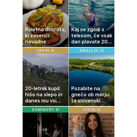
z dolgoletnim
partnerjem
Poletna dobrota,
Kaj se zgodi s
ki zasenči
telesom, če vsak
navadne
dan plavate 20
palačinke
minut? Učinki, ki
CEKIN.SI
BIBALEZE.SI
jih morda ne
pričakujete
20-letnik kupil
Pozabite na
hišo na slepo in
gnečo ob morju:
danes mu vsi
ta slovenski
zavidajo
kotiček je pravi
DOMINVRT.SI
CEKIN.SI
raj za družine