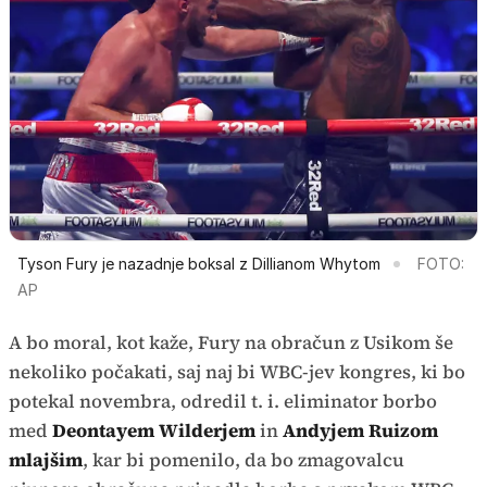
Tyson Fury je nazadnje boksal z Dillianom Whytom
FOTO:
AP
A bo moral, kot kaže, Fury na obračun z Usikom še
nekoliko počakati, saj naj bi WBC-jev kongres, ki bo
potekal novembra, odredil t. i. eliminator borbo
med
Deontayem Wilderjem
in
Andyjem Ruizom
mlajšim
, kar bi pomenilo, da bo zmagovalcu