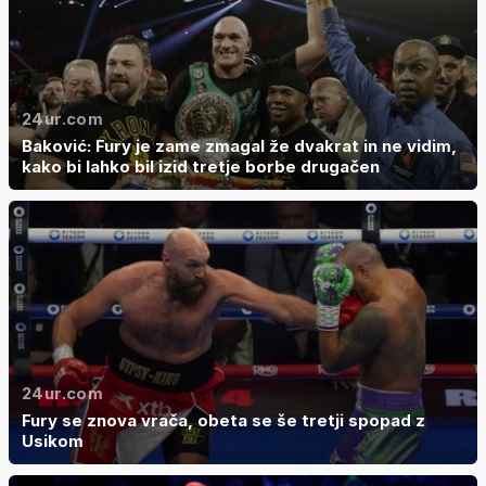
24ur.com
Baković: Fury je zame zmagal že dvakrat in ne vidim,
kako bi lahko bil izid tretje borbe drugačen
24ur.com
Fury se znova vrača, obeta se še tretji spopad z
Usikom