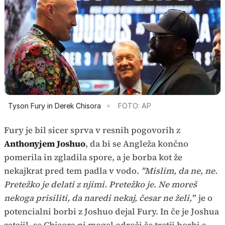
Tyson Fury in Derek Chisora
FOTO: AP
Fury je bil sicer sprva v resnih pogovorih z
Anthonyjem Joshuo
, da bi se Angleža končno
pomerila in zgladila spore, a je borba kot že
nekajkrat pred tem padla v vodo.
"Mislim, da ne, ne.
Pretežko je delati z njimi. Pretežko je. Ne moreš
nekoga prisiliti, da naredi nekaj, česar ne želi,"
je o
potencialni borbi z Joshuo dejal Fury. In če je Joshua
zatajil, se Chisora ni mogel odreči še tretji borbi s