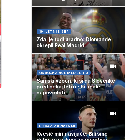
19-LETNI BISER
Zdaj je tudi uradno: Diomande
okrepil Real Madrid
ODBOJKARICE MED ELITO
Sanjski vzpon, ki si ga Slovenke
pred nekaj leti ne bi upale
napovedati
PORAZ V ARMENIJI
Kvesić miri navijače: Bili smo
dobri, ni razloga za negativo