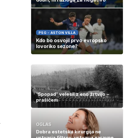
PSG - ASTON VILLA
Kdo bo osvojil prvo evropsko
lovoriko sezone?
'Spopad' velesil z eno žrtvijo –
prašičem
l
OGLAS
Dobra estetska kirurgija ne
ustvarja filtrov, ustvarja naravne