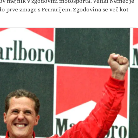
nov mejnik v zgodovini motošporta. Veliki Nemec je
l do prve zmage s Ferrarijem. Zgodovina se več kot