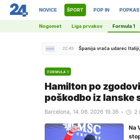
NOVICE
ŠPORT
POP IN
POPKAS
Nogomet
Liga prvakov
Formula 1
22.45
Španija vrača udarec Italiji
21.33
Donostia za nemškega film
FORMULA 1
Hamilton po zgodovi
poškodbo iz lanske
Barcelona, 14. 06. 2026 19.36
2 
Na V
stop