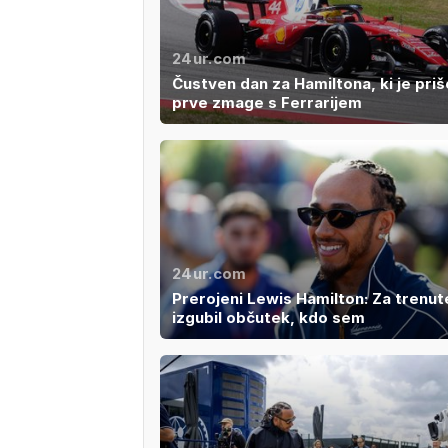
24ur.com
Čustven dan za Hamiltona, ki je priš
prve zmage s Ferrarijem
24ur.com
Prerojeni Lewis Hamilton: Za trenu
izgubil občutek, kdo sem