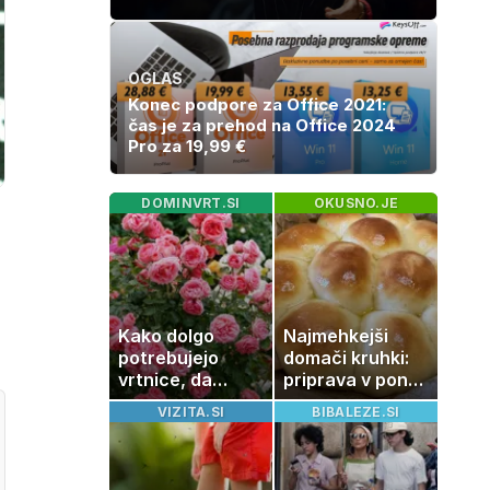
OGLAS
Konec podpore za Office 2021:
čas je za prehod na Office 2024
Pro za 19,99 €
DOMINVRT.SI
OKUSNO.JE
Kako dolgo
Najmehkejši
potrebujejo
domači kruhki:
vrtnice, da
priprava v ponvi
zrastejo? Vse o
je trik za popoln
VIZITA.SI
BIBALEZE.SI
rasti, cvetenju
rezultat
in negi vrtnic