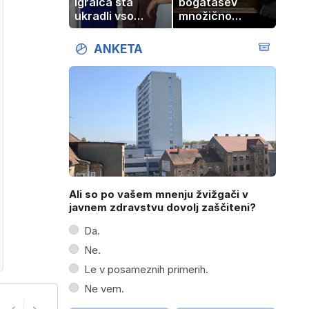
igralca sta
bogatašev
ukradli vso
množično
pozornost
prodajajo
družinske
ANKETA
zbirke: raje
imajo denar kot
umetnine
Ali so po vašem mnenju žvižgači v
javnem zdravstvu dovolj zaščiteni?
Da.
Ne.
Le v posameznih primerih.
Ne vem.