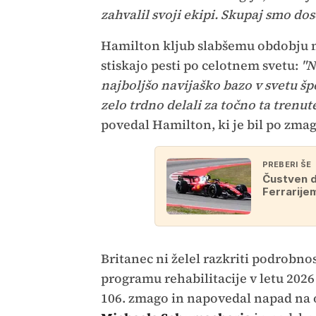
zahvalil svoji ekipi. Skupaj smo dos
Hamilton kljub slabšemu obdobju ni
stiskajo pesti po celotnem svetu:
"N
najboljšo navijaško bazo v svetu špo
zelo trdno delali za točno ta trenut
povedal Hamilton, ki je bil po zm
PREBERI ŠE
Čustven d
Ferrarije
Britanec ni želel razkriti podrobno
programu rehabilitacije v letu 2026 
106. zmago in napovedal napad na o