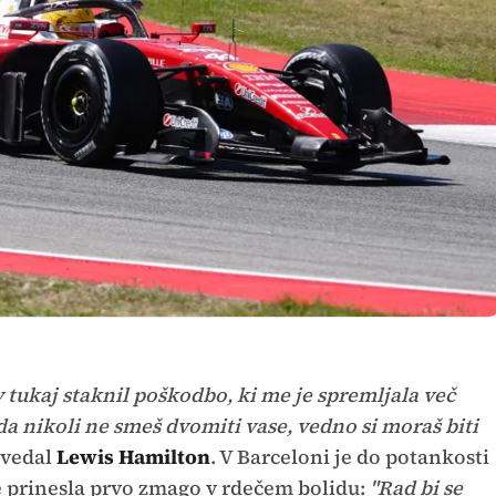
v tukaj staknil poškodbo, ki me je spremljala več
da nikoli ne smeš dvomiti vase, vedno si moraš biti
ovedal
Lewis Hamilton
. V Barceloni je do potankosti
je prinesla prvo zmago v rdečem bolidu:
"Rad bi se