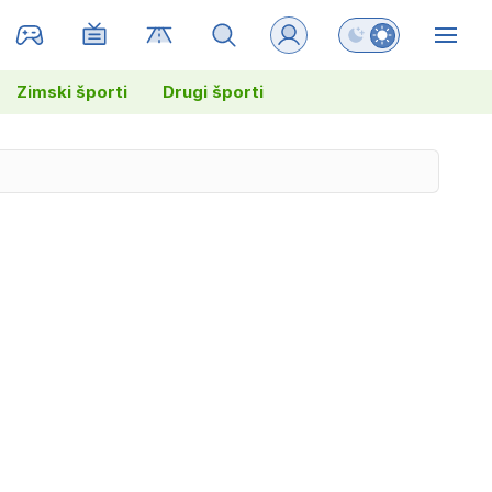
Preklopi barvni na
ZIN
Zimski športi
Drugi športi