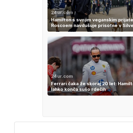
24ur.com
Hamilton s svojim veganskim prijat
Roscoem navdušuje prisotne v Silv
24ur.com
Ferrari čaka že skoraj 20 let: Hamil
lahko konča sušo rdečih