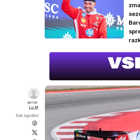
zma
sezo
Bar
spr
razk
AVTOR:
Lu.M
Deli zgodbo: