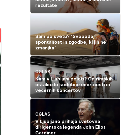
rezultate
Sam po svetu? 'Svoboda,
spontanost in zgodbe, ki jih ne
zmanjka'
OGLAS
Kam v Ljubljani poleti? Od rimskih
ostalin do sodobne umetnosti in
večernih koncertov
OGLAS
V Ljubljano prihaja svetovna
dirigentska legenda John Eliot
Gardiner