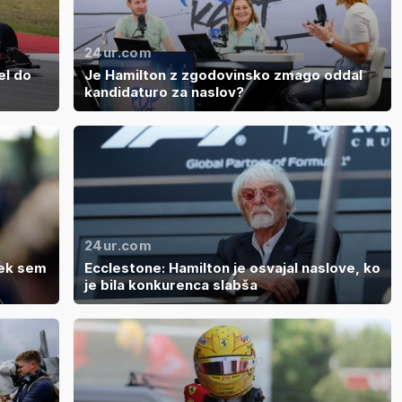
24ur.com
el do
Je Hamilton z zgodovinsko zmago oddal
kandidaturo za naslov?
24ur.com
tek sem
Ecclestone: Hamilton je osvajal naslove, ko
je bila konkurenca slabša