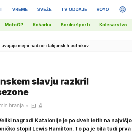
T
VREME
SVEŽE
TV ODDAJE
VOYO
MAGA
MotoGP
Košarka
Borilni športi
Kolesarstvo
, uvajajo mejni nadzor italijanskih potnikov
skega ustvarjalca Wernerja Herzoga
nskem slavju razkril
 sezone
min branja
4
eliki nagradi Katalonije je po dveh letih na najvišjo
ničko stopil Lewis Hamilton. To pa je bila tudi prva