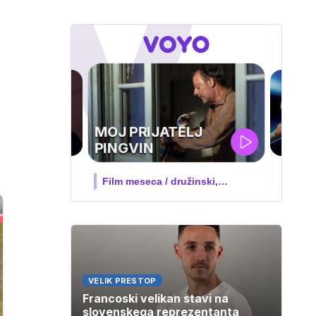
UEFA
SUPERPOKAL
V živo na VOYO: sreda ob 20.30
VELIK PRESTOP
Francoski velikan stavi na
slovenskega reprezentanta