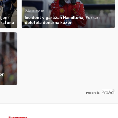
24ur.com
eljem
Incident v garažah Hamiltona, Ferrari
erstonu
doletela denarna kazen
ton
Priporoča