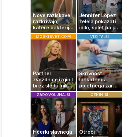
Nove raziskave
Jennifer Lopez
razkrivajo,
želela pokazati
katere bakterije
idilo, splet pa je
na koži privlačijo
razburila ena
MOSKISVET.COM
VIZITA.SI
komarje
stvar
Partner
Skrivnost
zvezdnice izginil
lahkotnega
brez sledu: nikoli
poletnega žara,
ga niso našli,
po katerem ne
ZADOVOLJNA.SI
CEKIN.SI
nato je prišla še
boste
ena tragedija
potrebovali
popoldanskega
spanca
Hčerki slavnega
Otroci