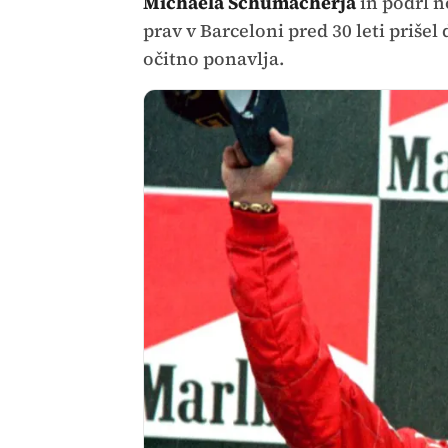
Michaela Schumacherja
in podrl 
prav v Barceloni pred 30 leti priše
očitno ponavlja.