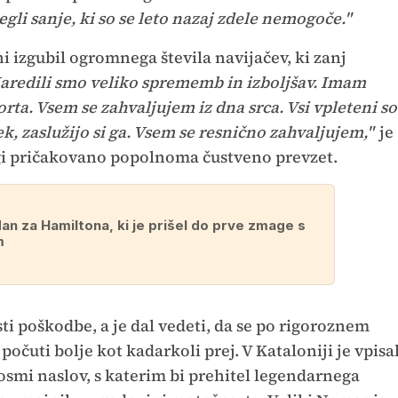
egli sanje, ki so se leto nazaj zdele nemogoče."
 izgubil ogromnega števila navijačev, ki zanj
aredili smo veliko sprememb in izboljšav. Imam
rta. Vsem se zahvaljujem iz dna srca. Vsi vpleteni so
ek, zaslužijo si ga. Vsem se resnično zahvaljujem,"
je
agi pričakovano popolnoma čustveno prevzet.
an za Hamiltona, ki je prišel do prve zmage s
m
sti poškodbe, a je dal vedeti, da se po rigoroznem
počuti bolje kot kadarkoli prej. V Kataloniji je vpisa
smi naslov, s katerim bi prehitel legendarnega