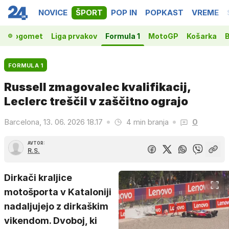
NOVICE
ŠPORT
POP IN
POPKAST
VREME
Nogomet
Liga prvakov
Formula 1
MotoGP
Košarka
B
FORMULA 1
Russell zmagovalec kvalifikacij,
Leclerc treščil v zaščitno ograjo
Barcelona, 13. 06. 2026 18.17
4 min branja
0
AVTOR:
R.S.
Dirkači kraljice
motošporta v Kataloniji
nadaljujejo z dirkaškim
vikendom. Dvoboj, ki