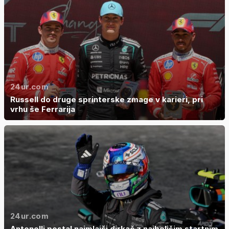
24ur.com
Russell do druge sprinterske zmage v karieri, pri
vrhu še Ferrarija
24ur.com
Antonelli postal najmlajši dirkač z najboljšim startnim