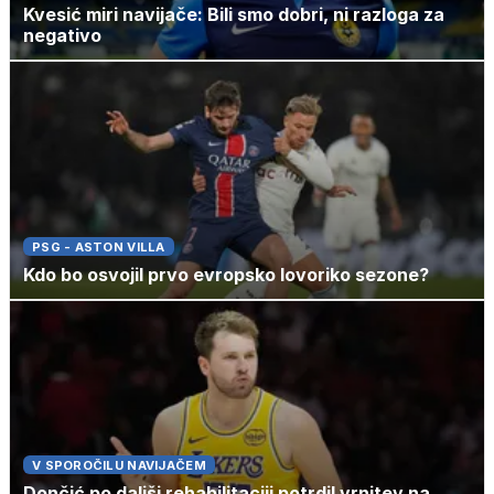
Kvesić miri navijače: Bili smo dobri, ni razloga za
negativo
PSG - ASTON VILLA
Kdo bo osvojil prvo evropsko lovoriko sezone?
V SPOROČILU NAVIJAČEM
Dončić po daljši rehabilitaciji potrdil vrnitev na