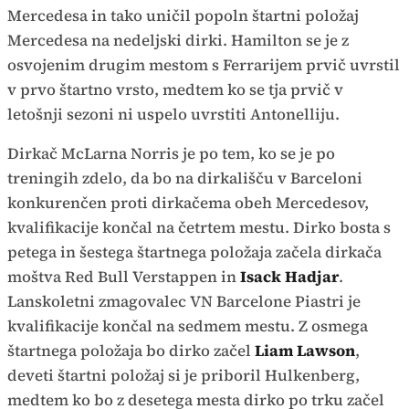
Mercedesa in tako uničil popoln štartni položaj
Mercedesa na nedeljski dirki. Hamilton se je z
osvojenim drugim mestom s Ferrarijem prvič uvrstil
v prvo štartno vrsto, medtem ko se tja prvič v
letošnji sezoni ni uspelo uvrstiti Antonelliju.
Dirkač McLarna Norris je po tem, ko se je po
treningih zdelo, da bo na dirkališču v Barceloni
konkurenčen proti dirkačema obeh Mercedesov,
kvalifikacije končal na četrtem mestu. Dirko bosta s
petega in šestega štartnega položaja začela dirkača
moštva Red Bull Verstappen in
Isack Hadjar
.
Lanskoletni zmagovalec VN Barcelone Piastri je
kvalifikacije končal na sedmem mestu. Z osmega
štartnega položaja bo dirko začel
Liam Lawson
,
deveti štartni položaj si je priboril Hulkenberg,
medtem ko bo z desetega mesta dirko po trku začel