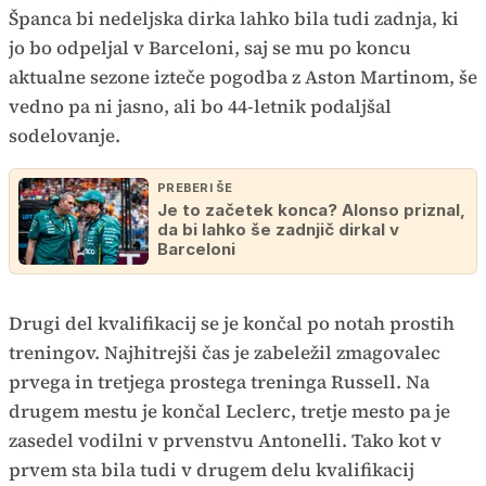
Španca bi nedeljska dirka lahko bila tudi zadnja, ki
jo bo odpeljal v Barceloni, saj se mu po koncu
aktualne sezone izteče pogodba z Aston Martinom, še
vedno pa ni jasno, ali bo 44-letnik podaljšal
sodelovanje.
PREBERI ŠE
Je to začetek konca? Alonso priznal,
da bi lahko še zadnjič dirkal v
Barceloni
Drugi del kvalifikacij se je končal po notah prostih
treningov. Najhitrejši čas je zabeležil zmagovalec
prvega in tretjega prostega treninga Russell. Na
drugem mestu je končal Leclerc, tretje mesto pa je
zasedel vodilni v prvenstvu Antonelli. Tako kot v
prvem sta bila tudi v drugem delu kvalifikacij