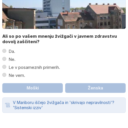
Ali so po vašem mnenju žvižgači v javnem zdravstvu
dovolj zaščiteni?
Da.
Ne.
Le v posameznih primerih.
Ne vem.
Moški
Ženska
V Mariboru iščejo žvižgača in 'skrivajo nepravilnosti'?
'Sistemski izziv'