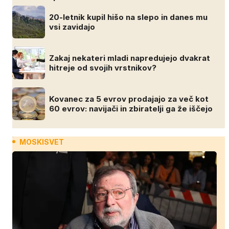
20-letnik kupil hišo na slepo in danes mu
vsi zavidajo
Zakaj nekateri mladi napredujejo dvakrat
hitreje od svojih vrstnikov?
Kovanec za 5 evrov prodajajo za več kot
60 evrov: navijači in zbiratelji ga že iščejo
MOSKISVET