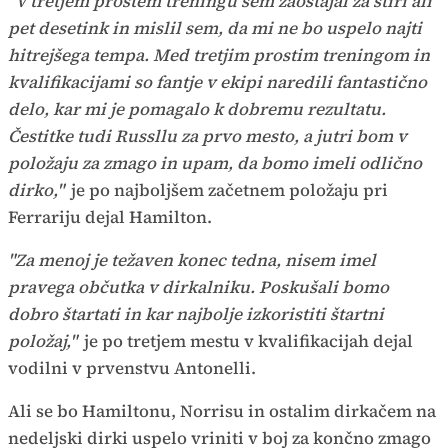
"V tretjem prostem treningu sem zaostajal za štiri ali
pet desetink in mislil sem, da mi ne bo uspelo najti
hitrejšega tempa. Med tretjim prostim treningom in
kvalifikacijami so fantje v ekipi naredili fantastično
delo, kar mi je pomagalo k dobremu rezultatu.
Čestitke tudi Russllu za prvo mesto, a jutri bom v
položaju za zmago in upam, da bomo imeli odlično
dirko,"
je po najboljšem začetnem položaju pri
Ferrariju dejal Hamilton.
"Za menoj je težaven konec tedna, nisem imel
pravega občutka v dirkalniku. Poskušali bomo
dobro štartati in kar najbolje izkoristiti štartni
položaj,"
je po tretjem mestu v kvalifikacijah dejal
vodilni v prvenstvu Antonelli.
Ali se bo Hamiltonu, Norrisu in ostalim dirkačem na
nedeljski dirki uspelo vriniti v boj za končno zmago