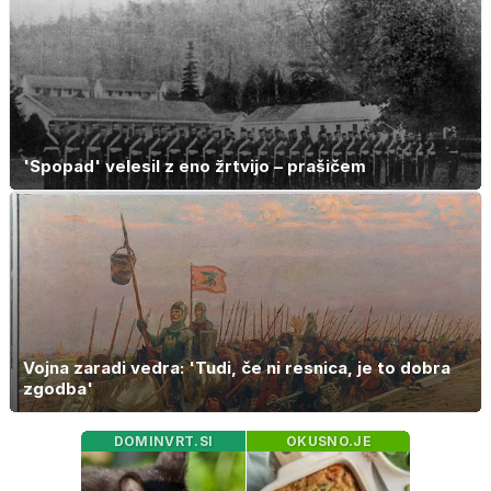
'Spopad' velesil z eno žrtvijo – prašičem
Vojna zaradi vedra: 'Tudi, če ni resnica, je to dobra
zgodba'
DOMINVRT.SI
OKUSNO.JE