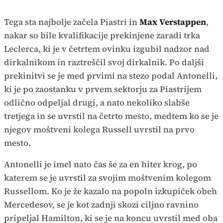
Tega sta najbolje začela Piastri in
Max Verstappen
,
nakar so bile kvalifikacije prekinjene zaradi trka
Leclerca, ki je v četrtem ovinku izgubil nadzor nad
dirkalnikom in raztreščil svoj dirkalnik. Po daljši
prekinitvi se je med prvimi na stezo podal Antonelli,
ki je po zaostanku v prvem sektorju za Piastrijem
odlično odpeljal drugi, a nato nekoliko slabše
tretjega in se uvrstil na četrto mesto, medtem ko se je
njegov moštveni kolega Russell uvrstil na prvo
mesto.
Antonelli je imel nato čas še za en hiter krog, po
katerem se je uvrstil za svojim moštvenim kolegom
Russellom. Ko je že kazalo na popoln izkupiček obeh
Mercedesov, se je kot zadnji skozi ciljno ravnino
pripeljal Hamilton, ki se je na koncu uvrstil med oba