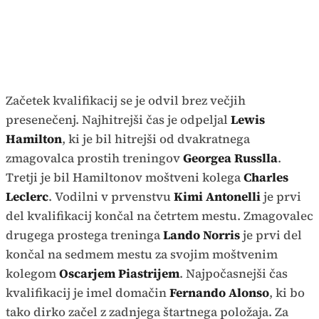
Začetek kvalifikacij se je odvil brez večjih
presenečenj. Najhitrejši čas je odpeljal
Lewis
Hamilton
, ki je bil hitrejši od dvakratnega
zmagovalca prostih treningov
Georgea Russlla
.
Tretji je bil Hamiltonov moštveni kolega
Charles
Leclerc
. Vodilni v prvenstvu
Kimi Antonelli
je prvi
del kvalifikacij končal na četrtem mestu. Zmagovalec
drugega prostega treninga
Lando Norris
je prvi del
končal na sedmem mestu za svojim moštvenim
kolegom
Oscarjem Piastrijem
. Najpočasnejši čas
kvalifikacij je imel domačin
Fernando Alonso
, ki bo
tako dirko začel z zadnjega štartnega položaja. Za