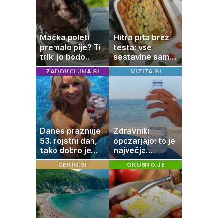
Mačka poleti
Hitra pita brez
premalo pije? Ti
testa: vse
triki jo bodo
sestavine samo
spodbudili, da
zmešate in
ZADOVOLJNA.SI
VIZITA.SI
zaužije več vode
pečica opravi
ostalo
Danes praznuje
Zdravniki
53. rojstni dan,
opozarjajo: to je
tako dobro je
največja
videti znana
napaka, ki jo
CEKIN.SI
OKUSNO.JE
Slovenka
ljudje delajo med
vročino