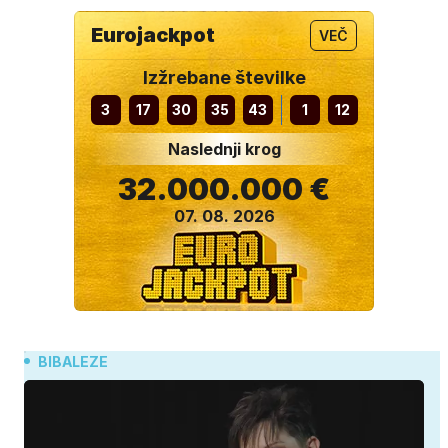
Eurojackpot
VEČ
Izžrebane številke
3
17
30
35
43
1
12
Naslednji krog
32.000.000 €
07. 08. 2026
BIBALEZE