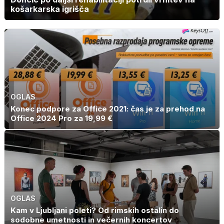
košarkarska igrišča
OGLAS
Konec podpore za Office 2021: čas je za prehod na
Office 2024 Pro za 19,99 €
OGLAS
Kam v Ljubljani poleti? Od rimskih ostalin do
sodobne umetnosti in večernih koncertov