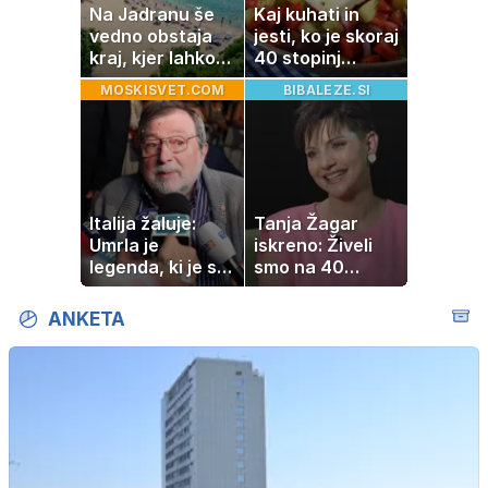
Na Jadranu še
Kaj kuhati in
vedno obstaja
jesti, ko je skoraj
kraj, kjer lahko
40 stopinj
dopustujete
Celzija: 5 kosil
MOSKISVET.COM
BIBALEZE.SI
poceni:
brez prižiganja
nastanitev že od
pečice
10 evrov, kosilo
za pet evrov
Italija žaluje:
Tanja Žagar
Umrla je
iskreno: Živeli
legenda, ki je s
smo na 40
svojimi pesmimi
kvadratih, a
zaznamovala
imela sem vse,
ANKETA
Italijo
kar otrok
potrebuje