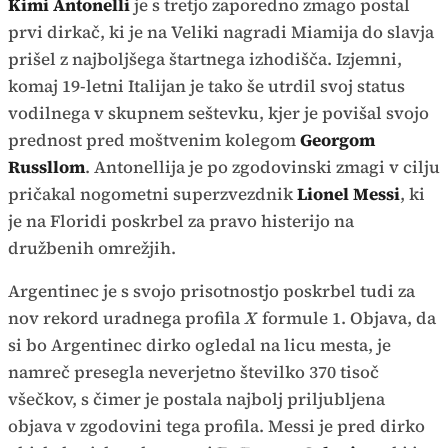
Kimi Antonelli
je s tretjo zaporedno zmago postal
prvi dirkač, ki je na Veliki nagradi Miamija do slavja
prišel z najboljšega štartnega izhodišča. Izjemni,
komaj 19-letni Italijan je tako še utrdil svoj status
vodilnega v skupnem seštevku, kjer je povišal svojo
prednost pred moštvenim kolegom
Georgom
Russllom
. Antonellija je po zgodovinski zmagi v cilju
pričakal nogometni superzvezdnik
Lionel Messi
, ki
je na Floridi poskrbel za pravo histerijo na
družbenih omrežjih.
Argentinec je s svojo prisotnostjo poskrbel tudi za
nov rekord uradnega profila
X
formule 1. Objava, da
si bo Argentinec dirko ogledal na licu mesta, je
namreč presegla neverjetno številko 370 tisoč
všečkov, s čimer je postala najbolj priljubljena
objava v zgodovini tega profila. Messi je pred dirko