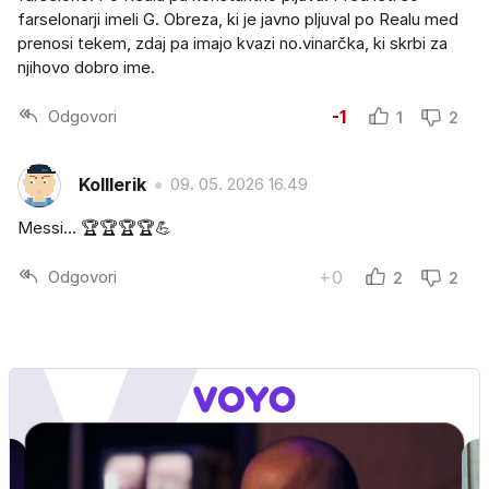
farselonarji imeli G. Obreza, ki je javno pljuval po Realu med
prenosi tekem, zdaj pa imajo kvazi no.vinarčka, ki skrbi za
njihovo dobro ime.
Odgovori
-1
1
2
Kolllerik
09. 05. 2026 16.49
Messi... 🏆🏆🏆🏆💪
Odgovori
+0
2
2