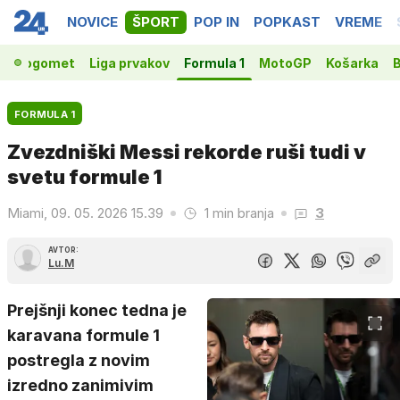
NOVICE
ŠPORT
POP IN
POPKAST
VREME
Nogomet
Liga prvakov
Formula 1
MotoGP
Košarka
B
FORMULA 1
Zvezdniški Messi rekorde ruši tudi v
svetu formule 1
Miami, 09. 05. 2026 15.39
1 min branja
3
AVTOR:
Lu.M
Prejšnji konec tedna je
karavana formule 1
postregla z novim
izredno zanimivim