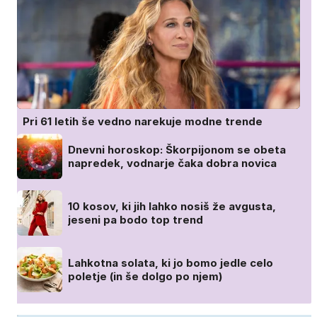
Pri 61 letih še vedno narekuje modne trende
Dnevni horoskop: Škorpijonom se obeta
napredek, vodnarje čaka dobra novica
10 kosov, ki jih lahko nosiš že avgusta,
jeseni pa bodo top trend
Lahkotna solata, ki jo bomo jedle celo
poletje (in še dolgo po njem)