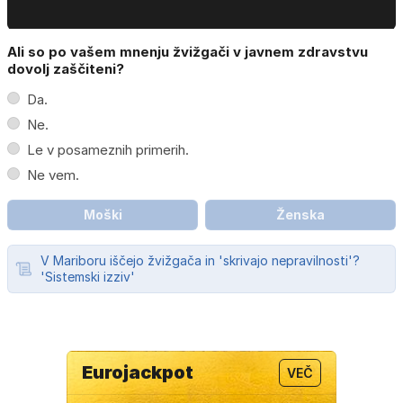
Ali so po vašem mnenju žvižgači v javnem zdravstvu
dovolj zaščiteni?
Da.
Ne.
Le v posameznih primerih.
Ne vem.
Moški
Ženska
V Mariboru iščejo žvižgača in 'skrivajo nepravilnosti'?
'Sistemski izziv'
Eurojackpot
VEČ