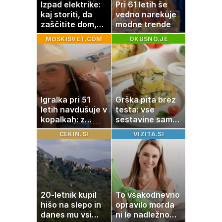
Izpad elektrike:
Pri 61 letih še
kaj storiti, da
vedno narekuje
zaščitite dom,
modne trende
hrano in
MOSKISVET.COM
OKUSNO.JE
elektronske
naprave
Igralka pri 51
Grška pita brez
letih navdušuje v
testa: vse
kopalkah: z
sestavine samo
možem uživa v
zmešate in
CEKIN.SI
VIZITA.SI
romantičnem
pečica opravi
poletju
ostalo
20-letnik kupil
To vsakodnevno
hišo na slepo in
opravilo morda
danes mu vsi
ni le nadležno