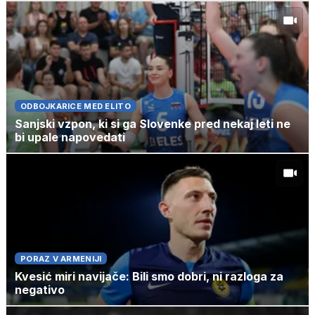
ODBOJKARICE MED ELITO
Sanjski vzpon, ki si ga Slovenke pred nekaj leti ne
bi upale napovedati
PORAZ V ARMENIJI
Kvesić miri navijače: Bili smo dobri, ni razloga za
negativo