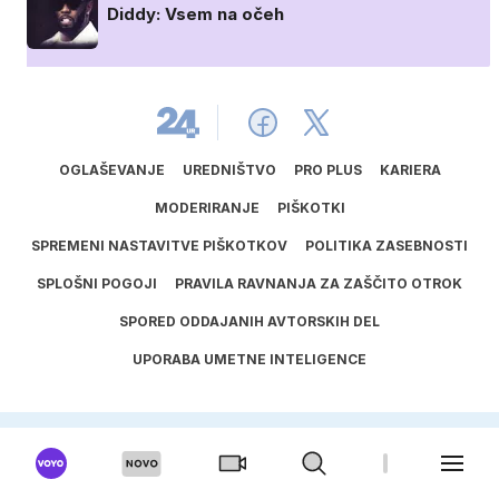
Diddy: Vsem na očeh
OGLAŠEVANJE
UREDNIŠTVO
PRO PLUS
KARIERA
MODERIRANJE
PIŠKOTKI
SPREMENI NASTAVITVE PIŠKOTKOV
POLITIKA ZASEBNOSTI
SPLOŠNI POGOJI
PRAVILA RAVNANJA ZA ZAŠČITO OTROK
SPORED ODDAJANIH AVTORSKIH DEL
UPORABA UMETNE INTELIGENCE
ISSN
1581
‑
3711
© 2025
24ur.com, Vse pravice pridržane