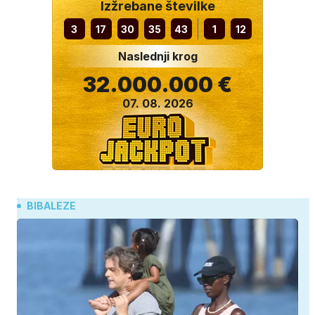
Izžrebane številke
3
17
30
35
43
1
12
Naslednji krog
32.000.000 €
07. 08. 2026
BIBALEZE