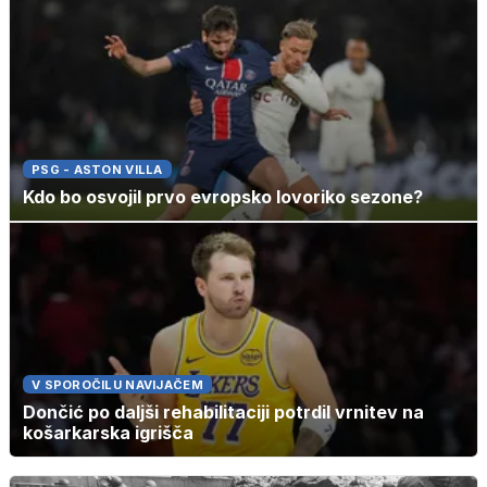
PSG - ASTON VILLA
Kdo bo osvojil prvo evropsko lovoriko sezone?
V SPOROČILU NAVIJAČEM
Dončić po daljši rehabilitaciji potrdil vrnitev na
košarkarska igrišča