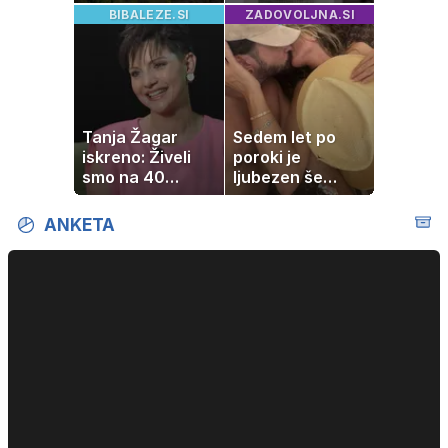
zavidajo
delo, pomaga
BIBALEZE.SI
ZADOVOLJNA.SI
lahko tudi
vašemu srcu
Tanja Žagar
Sedem let po
iskreno: Živeli
poroki je
smo na 40
ljubezen še
kvadratih, a
vedno enako
imela sem vse,
močna
ANKETA
kar otrok
potrebuje