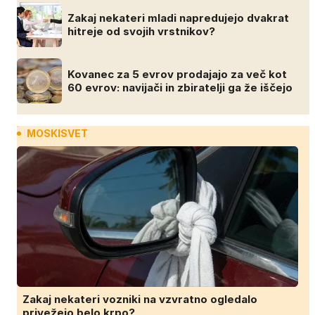
Zakaj nekateri mladi napredujejo dvakrat
hitreje od svojih vrstnikov?
Kovanec za 5 evrov prodajajo za več kot
60 evrov: navijači in zbiratelji ga že iščejo
MOSKISVET
Zakaj nekateri vozniki na vzvratno ogledalo
privežejo belo krpo?