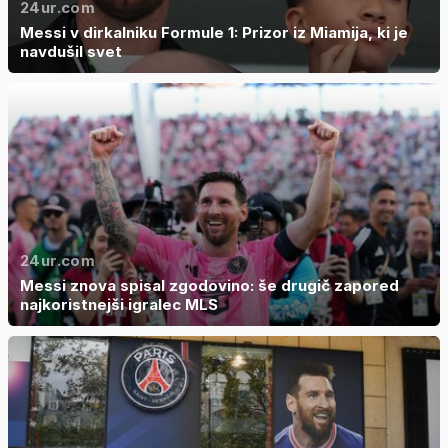
24ur.com
Messi v dirkalniku Formule 1: Prizor iz Miamija, ki je
navdušil svet
24ur.com
Messi znova spisal zgodovino: še drugič zapored
najkoristnejši igralec MLS