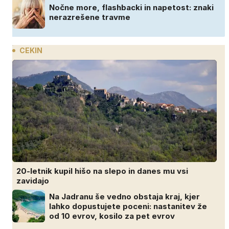
Nočne more, flashbacki in napetost: znaki
nerazrešene travme
CEKIN
20-letnik kupil hišo na slepo in danes mu vsi
zavidajo
Na Jadranu še vedno obstaja kraj, kjer
lahko dopustujete poceni: nastanitev že
od 10 evrov, kosilo za pet evrov