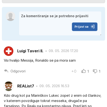
Prijavi se
Luigi Taveri II.
09. 05. 2026 17.20
Vsi hvalijo Messija, Ronaldo se pa mora sam
Odgovori
+0
1
1
REAList7
09. 05. 2026 16.53
Kdo drug kot pa Marinškov Lukec zopet z enim od člankov,
v katerem povzdiguje tokrat messeka, drugače pa
farselono. Po Realu pa konstantno pljuva. Pred leti so