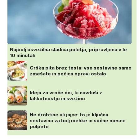
Najbolj osvežilna sladica poletja, pripravljena v le
10 minutah
Grška pita brez testa: vse sestavine samo
zmešate in pečica opravi ostalo
Ideja za vroče dni, ki navduši z
lahkotnostjo in svežino
Ne drobtine ali jajce: to je ključna
sestavina za bolj mehke in sočne mesne
polpete