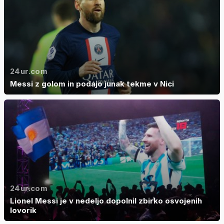
24ur.com
Messi z golom in podajo junak tekme v Nici
24ur.com
Lionel Messi je v nedeljo dopolnil zbirko osvojenih
lovorik