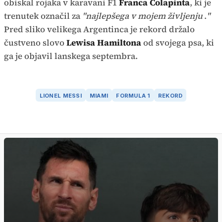
obiskal rojaka v karavani F1
Franca Colapinta
, ki je
trenutek označil za
"najlepšega v mojem življenju
.
"
Pred sliko velikega Argentinca je rekord držalo
čustveno slovo
Lewisa Hamiltona
od svojega psa, ki
ga je objavil lanskega septembra.
LIONEL MESSI
MIAMI
FORMULA 1
REKORD