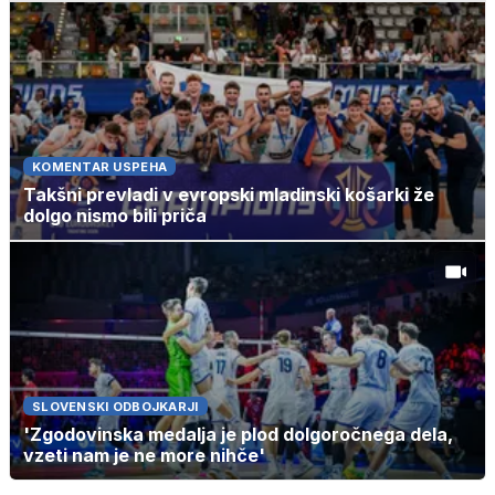
KOMENTAR USPEHA
Takšni prevladi v evropski mladinski košarki že
dolgo nismo bili priča
SLOVENSKI ODBOJKARJI
'Zgodovinska medalja je plod dolgoročnega dela,
vzeti nam je ne more nihče'