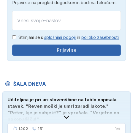
Prijavi se na pregled dogodkov in bodi na tekočem.
Strinjam se s
splošnimi pogoji
in
politiko zasebnosti
.
Prijavi se
ŠALA DNEVA
Učiteljica je pri uri slovenščine na tablo napisala
stavek: "Reven moški je umrl zaradi lakote."
"Peter, kje je subjekt?" je vprašala. "Verjetno na
pokopališču!"
1202
151