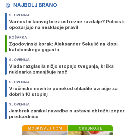
NAJBOLJ BRANO
SLOVENIJA
Varnostni konvoj brez ustrezne razdalje? Policisti
opozarjajo na neskladje pravil
KOŠARKA
Zgodovinski korak: Aleksander Sekulić na klopi
katalonskega giganta
SLOVENIJA
Vlada razglasila nižjo stopnjo tveganja, krška
nuklearka zmanjšuje moč
SLOVENIJA
Vročinske nevihte ponekod ohladile ozračje za
dobrih 10 stopinj
SLOVENIJA
Jambrek zanikal navedbe o ustavni obtožbi zoper
predsednico
MOSKISVET.COM
OKUSNO.JE