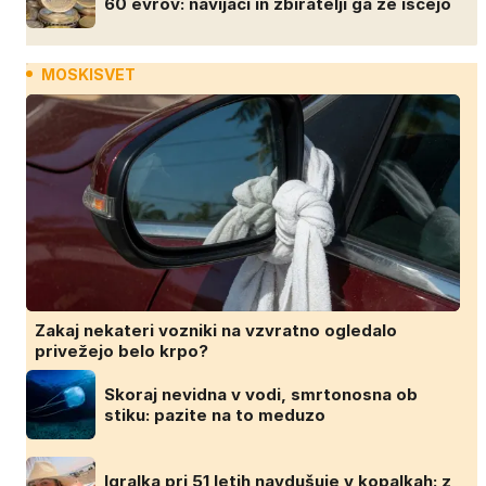
60 evrov: navijači in zbiratelji ga že iščejo
MOSKISVET
Zakaj nekateri vozniki na vzvratno ogledalo
privežejo belo krpo?
Skoraj nevidna v vodi, smrtonosna ob
stiku: pazite na to meduzo
Igralka pri 51 letih navdušuje v kopalkah: z