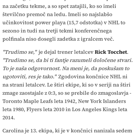
na začetku tekme, a so spet zatajili, ko so imeli
številčno premoč na ledu. Imeli so najslabšo
učinkovitost power playa (15,7 odstotka) v NHL to
sezono in tudi na tretji tekmi konferenčnega
polfinala niso dosegli zadetka z igralcem več.
"Trudimo se,"
je dejal trener letalcev
Rick Tocchet
.
"Trudimo se, da bi ti fantje razumeli določene stvari.
To je naša odgovornost. Na meni je, da poskušam to
ugotoviti, res je tako."
Zgodovina končnice NHL ni
na strani letalcev. Le štiri ekipe, ki so v seriji na štiri
zmage zaostajale z 0:3, so se prebile do zmagoslavja -
Toronto Maple Leafs leta 1942, New York Islanders
leta 1980, Flyers leta 2010 in Los Angeles Kings leta
2014.
Carolina je 13. ekipa, ki je v končnici nanizala sedem