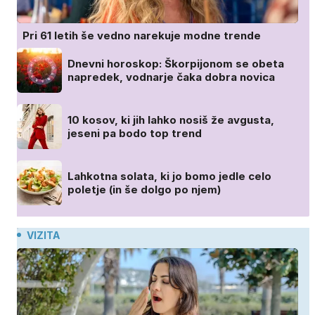
Pri 61 letih še vedno narekuje modne trende
Dnevni horoskop: Škorpijonom se obeta
napredek, vodnarje čaka dobra novica
10 kosov, ki jih lahko nosiš že avgusta,
jeseni pa bodo top trend
Lahkotna solata, ki jo bomo jedle celo
poletje (in še dolgo po njem)
VIZITA