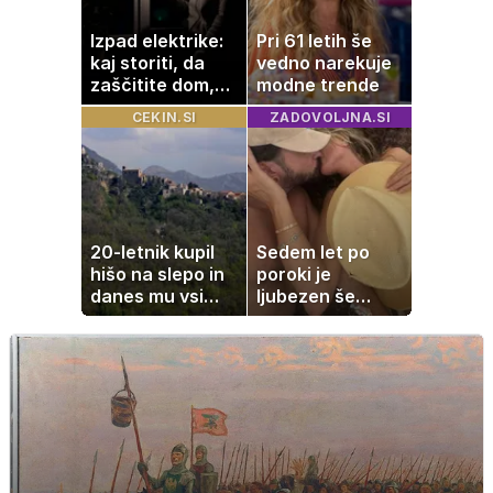
Izpad elektrike:
Pri 61 letih še
kaj storiti, da
vedno narekuje
zaščitite dom,
modne trende
hrano in
CEKIN.SI
ZADOVOLJNA.SI
elektronske
naprave
20-letnik kupil
Sedem let po
hišo na slepo in
poroki je
danes mu vsi
ljubezen še
zavidajo
vedno enako
močna