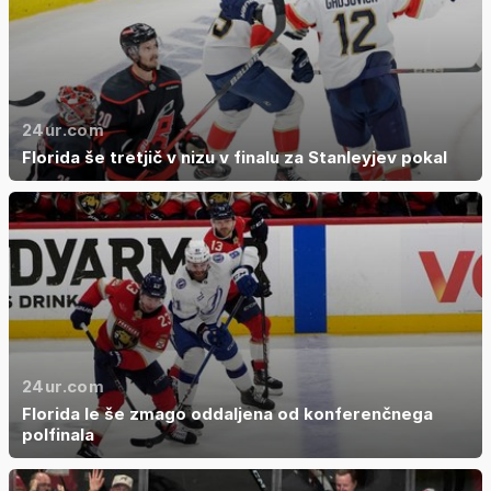
24ur.com
Florida še tretjič v nizu v finalu za Stanleyjev pokal
24ur.com
Florida le še zmago oddaljena od konferenčnega
polfinala