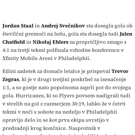
Jordan Staal
in
Andrej Svečnikov
sta dosegla gola ob
številčni premoči na ledu, gola sta dosegla tudi
Jalen
Chatfield
in
Nikolaj Ehlers
za prepričljivo zmago s
4:1 na tretji tekmi polfinala vzhodne konference v
Xfinity Mobile Areni v Philadelphii.
Edini zadetek za domače letalce je prispeval
Trevor
Zegras
, ki je v drugi tretjini poskrbel za izenačenje
1:1, a so gostje nato popolnoma zaprli pot do svojega
gola. Hurricanes, ki so Flyers povsem nadigrali tudi
v strelih na gol z razmerjem 30:19, lahko že v četrti
tekmi v noči s sobote na nedeljo v Philadelphii
opravijo delo in se kot prva ekipa uvrstijo v
predzadnji krog končnice. Nasprotnik v