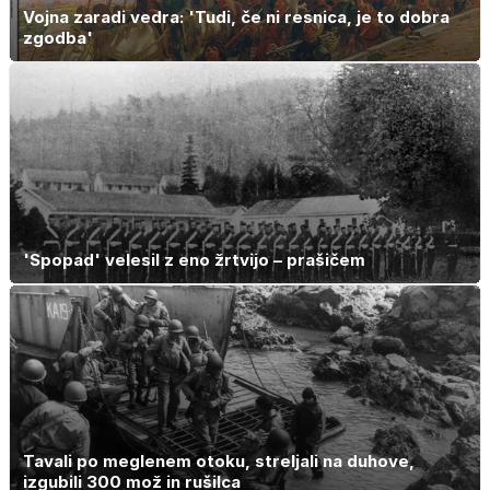
Vojna zaradi vedra: 'Tudi, če ni resnica, je to dobra
zgodba'
'Spopad' velesil z eno žrtvijo – prašičem
Tavali po meglenem otoku, streljali na duhove,
izgubili 300 mož in rušilca