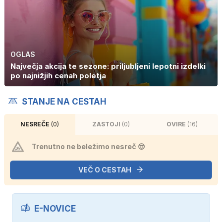
OGLAS
Največja akcija te sezone: priljubljeni lepotni izdelki
po najnižjih cenah poletja
STANJE NA CESTAH
NESREČE
(0)
ZASTOJI
(0)
OVIRE
(16)
Trenutno ne beležimo nesreč 😎
VEČ O CESTAH
E-NOVICE