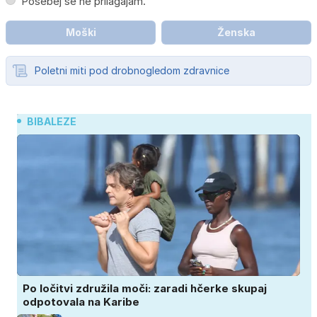
Posebej se ne prilagajam.
Moški
Ženska
Poletni miti pod drobnogledom zdravnice
BIBALEZE
Po ločitvi združila moči: zaradi hčerke skupaj
odpotovala na Karibe