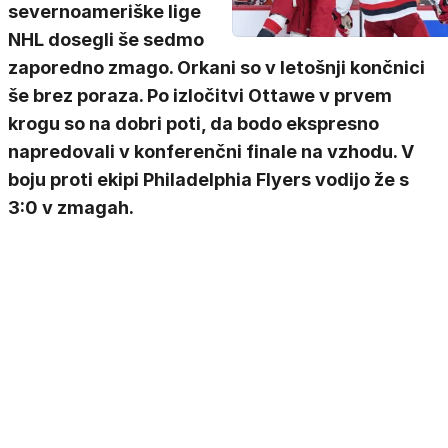
severnoameriške lige
NHL dosegli še sedmo
zaporedno zmago. Orkani so v letošnji končnici
še brez poraza. Po izločitvi Ottawe v prvem
krogu so na dobri poti, da bodo ekspresno
napredovali v konferenčni finale na vzhodu. V
boju proti ekipi Philadelphia Flyers vodijo že s
3:0 v zmagah.