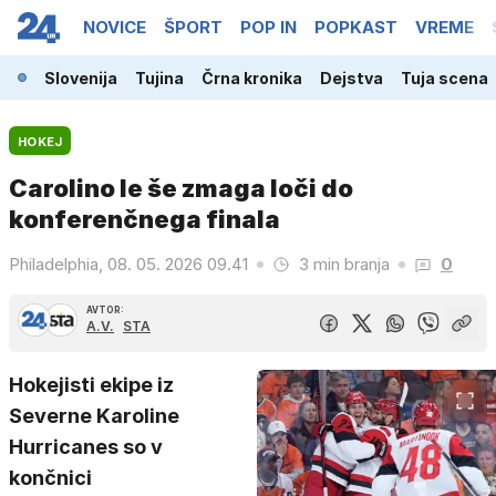
NOVICE
ŠPORT
POP IN
POPKAST
VREME
Slovenija
Tujina
Črna kronika
Dejstva
Tuja scena
HOKEJ
Carolino le še zmaga loči do
konferenčnega finala
Philadelphia, 08. 05. 2026 09.41
3 min branja
0
AVTOR:
A.V.
STA
Hokejisti ekipe iz
Severne Karoline
Hurricanes so v
končnici