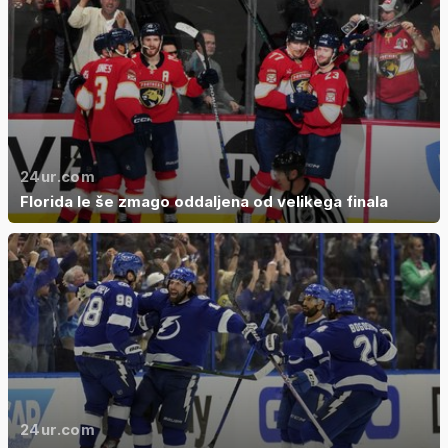
24ur.com
Florida le še zmago oddaljena od velikega finala
24ur.com