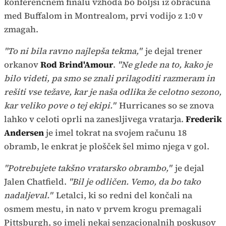
konferenčnem finalu vzhoda bo boljši iz obračuna
med Buffalom in Montrealom, prvi vodijo z 1:0 v
zmagah.
"To ni bila ravno najlepša tekma,"
je dejal trener
orkanov
Rod Brind'Amour
.
"Ne glede na to, kako je
bilo videti, pa smo se znali prilagoditi razmeram in
rešiti vse težave, kar je naša odlika že celotno sezono,
kar veliko pove o tej ekipi."
Hurricanes so se znova
lahko v celoti oprli na zanesljivega vratarja.
Frederik
Andersen
je imel tokrat na svojem računu 18
obramb, le enkrat je plošček šel mimo njega v gol.
"Potrebujete takšno vratarsko obrambo,"
je dejal
Jalen Chatfield.
"Bil je odličen. Vemo, da bo tako
nadaljeval."
Letalci, ki so redni del končali na
osmem mestu, in nato v prvem krogu premagali
Pittsburgh, so imeli nekaj senzacionalnih poskusov