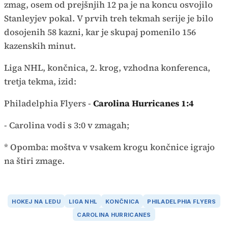
zmag, osem od prejšnjih 12 pa je na koncu osvojilo
Stanleyjev pokal. V prvih treh tekmah serije je bilo
dosojenih 58 kazni, kar je skupaj pomenilo 156
kazenskih minut.
Liga NHL, končnica, 2. krog, vzhodna konferenca,
tretja tekma, izid:
Philadelphia Flyers -
Carolina Hurricanes 1:4
- Carolina vodi s 3:0 v zmagah;
* Opomba: moštva v vsakem krogu končnice igrajo
na štiri zmage.
HOKEJ NA LEDU
LIGA NHL
KONČNICA
PHILADELPHIA FLYERS
CAROLINA HURRICANES