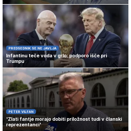
PREDSEDNIK SE NE JAVLJA
Infantinu teče voda v grlo: podporo išče pri
Trumpu
PETER VILFAN
'Zlati fantje morajo dobiti priložnost tudi v članski
reprezentanci'