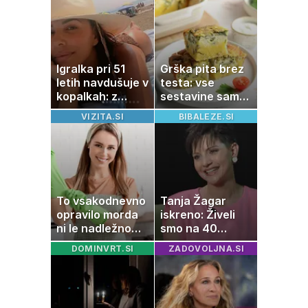
Igralka pri 51
Grška pita brez
letih navdušuje v
testa: vse
kopalkah: z
sestavine samo
možem uživa v
zmešate in
VIZITA.SI
BIBALEZE.SI
romantičnem
pečica opravi
poletju
ostalo
To vsakodnevno
Tanja Žagar
opravilo morda
iskreno: Živeli
ni le nadležno
smo na 40
delo, pomaga
kvadratih, a
DOMINVRT.SI
ZADOVOLJNA.SI
lahko tudi
imela sem vse,
vašemu srcu
kar otrok
potrebuje