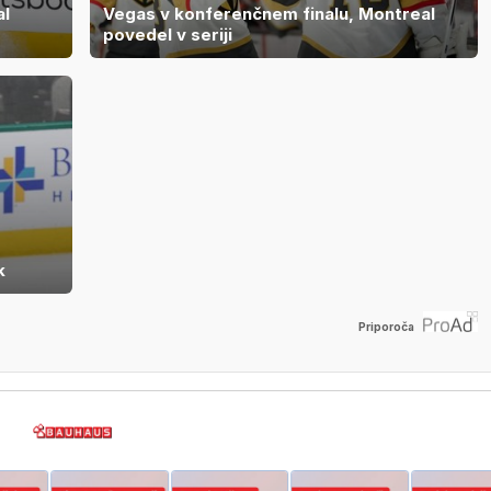
al
Vegas v konferenčnem finalu, Montreal
povedel v seriji
k
Priporoča