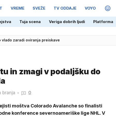
T
VREME
SVEŽE
TV ODDAJE
VOYO
MAGA
ejstva
Tuja scena
Veriga dobrih ljudi
Platforma
šli tri smrtne žrtve
vlado zaradi oviranja preiskave
tu in zmagi v podaljšku do
la
n branja
0
jisti moštva Colorado Avalanche so finalisti
odne konference severnoameriške lige NHL. V