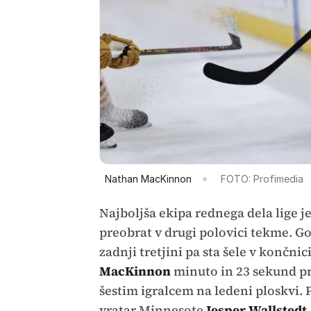
Nathan MacKinnon
FOTO: Profimedia
Najboljša ekipa rednega dela lige j
preobrat v drugi polovici tekme. Go
zadnji tretjini pa sta šele v končni
MacKinnon
minuto in 23 sekund pr
šestim igralcem na ledeni ploskvi. 
vratar Minnesote
Jesper Wallstedt