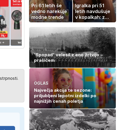
Pri 61 letih še
Igralka pri 51
vedno narekuje
letih navdušuje
modne trende
v kopalkah: z
možem uživa v
romantičnem
poletju
'Spopad' velesil z eno žrtvijo –
prašičem
strpnosti.
OGLAS
Največja akcija te sezone:
priljubljeni lepotni izdelki po
najnižjih cenah poletja