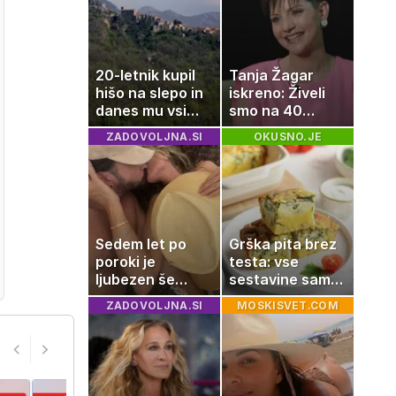
20-letnik kupil
Tanja Žagar
hišo na slepo in
iskreno: Živeli
danes mu vsi
smo na 40
zavidajo
kvadratih, a
ZADOVOLJNA.SI
OKUSNO.JE
imela sem vse,
kar otrok
potrebuje
Sedem let po
Grška pita brez
poroki je
testa: vse
ljubezen še
sestavine samo
vedno enako
zmešate in
ZADOVOLJNA.SI
MOSKISVET.COM
močna
pečica opravi
ostalo