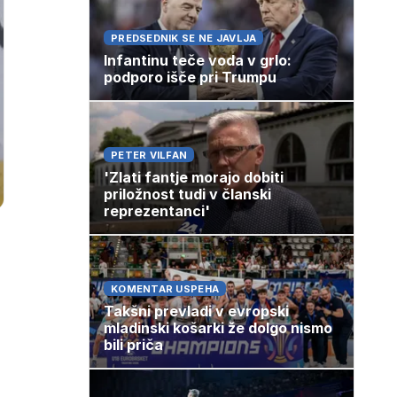
PREDSEDNIK SE NE JAVLJA
Infantinu teče voda v grlo:
podporo išče pri Trumpu
PETER VILFAN
'Zlati fantje morajo dobiti
priložnost tudi v članski
reprezentanci'
KOMENTAR USPEHA
Takšni prevladi v evropski
mladinski košarki že dolgo nismo
bili priča