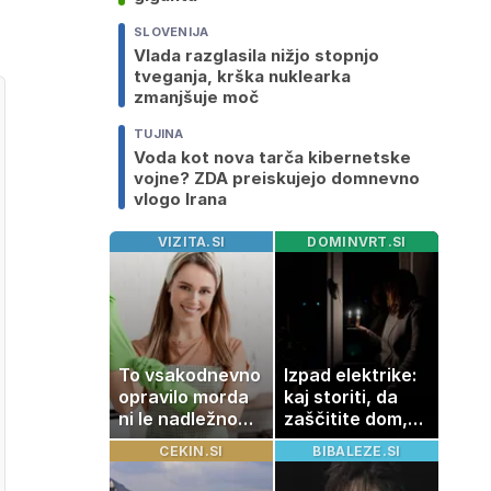
SLOVENIJA
Vlada razglasila nižjo stopnjo
tveganja, krška nuklearka
zmanjšuje moč
TUJINA
Voda kot nova tarča kibernetske
vojne? ZDA preiskujejo domnevno
vlogo Irana
VIZITA.SI
DOMINVRT.SI
To vsakodnevno
Izpad elektrike:
opravilo morda
kaj storiti, da
ni le nadležno
zaščitite dom,
delo, pomaga
hrano in
CEKIN.SI
BIBALEZE.SI
lahko tudi
elektronske
vašemu srcu
naprave