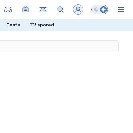
Preklopi barvni na
ZIN
Ceste
TV spored