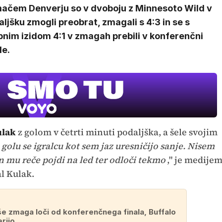
ačem Denverju so v dvoboju z Minnesoto Wild v
ljšku zmogli preobrat, zmagali s 4:3 in se s
pnim izidom 4:1 v zmagah prebili v konferenčni
le.
ulak
z golom v četrti minuti podaljška, a šele svojim
golu se igralcu kot sem jaz uresničijo sanje. Nisem
 in mu reče pojdi na led ter odloči tekmo
," je medije
l Kulak.
še zmaga loči od konferenčnega finala, Buffalo
erijo