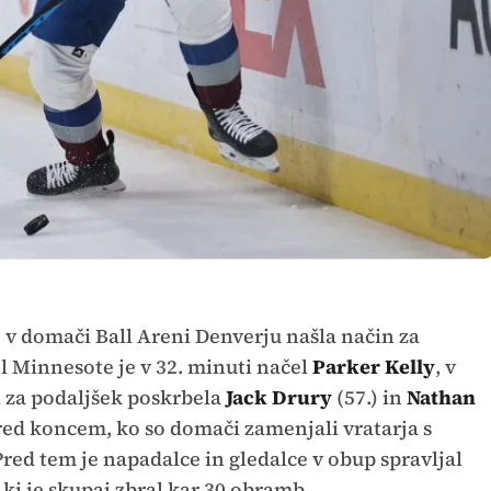
e v domači Ball Areni Denverju našla način za
l Minnesote je v 32. minuti načel
Parker Kelly
, v
ci za podaljšek poskrbela
Jack Drury
(57.) in
Nathan
ed koncem, ko so domači zamenjali vratarja s
Pred tem je napadalce in gledalce v obup spravljal
, ki je skupaj zbral kar 30 obramb.