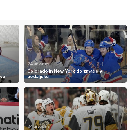
24ur.com
Colorado in New York do zmage v
ova
podaljšku
24ur.com