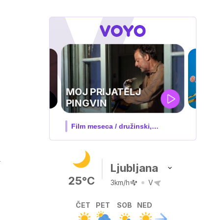
IQ 160
Nova hrvaška serija
m
Ljubljana
25°C
3km/h
V
ČET
PET
SOB
NED