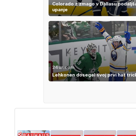
Colorado z zmago v Dallasu podaljš
upanje
24ur.com
Lehkonen dosegel svoj prvi hat tric