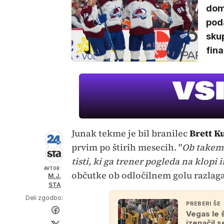
dom
poda
sku
fina
Junak tekme je bil branilec
Brett K
prvim po štirih mesecih. "
Ob takem 
tisti, ki ga trener pogleda na klopi
AVTOR:
občutke ob odločilnem golu razlaga
M.J.
STA
Deli zgodbo:
PREBERI ŠE
Vegas le 
izenačil s