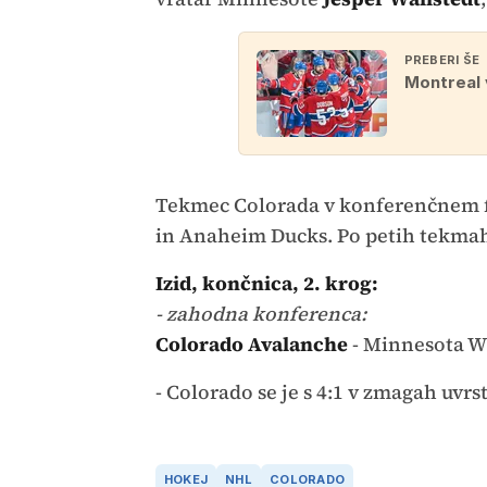
PREBERI ŠE
Montreal v
Tekmec Colorada v konferenčnem fi
in Anaheim Ducks. Po petih tekmah 
Izid, končnica, 2. krog:
- zahodna konferenca:
Colorado Avalanche
- Minnesota W
- Colorado se je s 4:1 v zmagah uvrst
HOKEJ
NHL
COLORADO