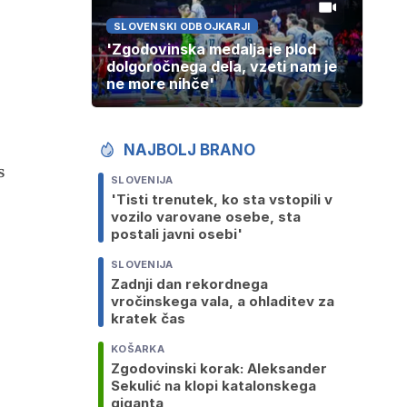
SLOVENSKI ODBOJKARJI
'Zgodovinska medalja je plod
dolgoročnega dela, vzeti nam je
ne more nihče'
NAJBOLJ BRANO
s
SLOVENIJA
'Tisti trenutek, ko sta vstopili v
vozilo varovane osebe, sta
postali javni osebi'
SLOVENIJA
Zadnji dan rekordnega
vročinskega vala, a ohladitev za
kratek čas
KOŠARKA
Zgodovinski korak: Aleksander
Sekulić na klopi katalonskega
giganta