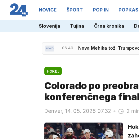
NOVICE
ŠPORT
POP IN
POPKAS
Slovenija
Tujina
Črna kronika
D
06.23
Strelski napad, pred hišo na
06.49
Nova Mehika toži Trumpovo 
HOKEJ
Colorado po preobra
konferenčnega fina
Denver, 14. 05. 2026 07.32
2 mi
Hoke
zah