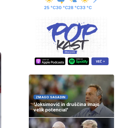
25 °C
30 °C
28 °C
33 °C
ZMAGO SAGADIN
'Joksimović in druščina imajo
velik potencial'