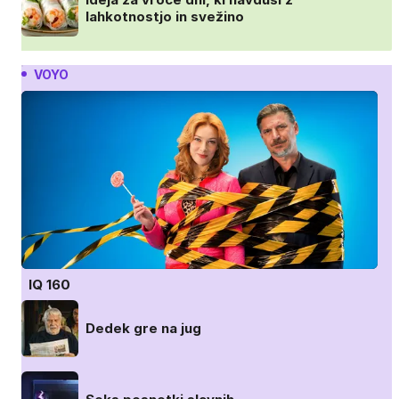
lahkotnostjo in svežino
VOYO
IQ 160
Dedek gre na jug