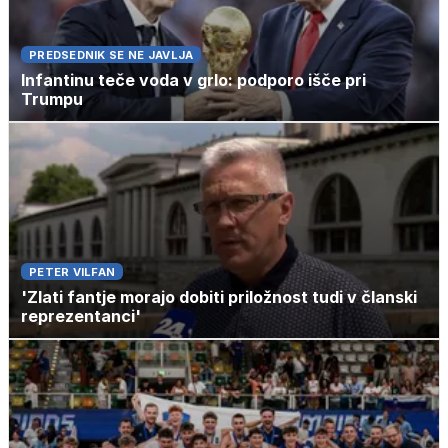
PREDSEDNIK SE NE JAVLJA
Infantinu teče voda v grlo: podporo išče pri
Trumpu
PETER VILFAN
'Zlati fantje morajo dobiti priložnost tudi v članski
reprezentanci'