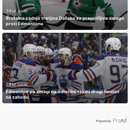
24ur.com
Brutalna zadnja tretjina Dallasa za prepričljivo zmago
proti Edmontonu
24ur.com
Edmonton po zmagi na odločilni tekmi drugi finalist
na zahodu
Priporoča