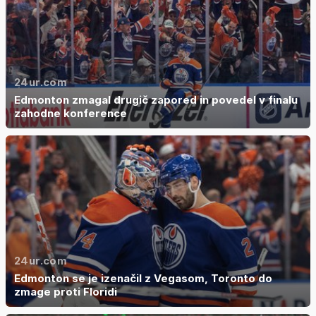
24ur.com
Edmonton zmagal drugič zapored in povedel v finalu
zahodne konference
24ur.com
Edmonton se je izenačil z Vegasom, Toronto do
zmage proti Floridi