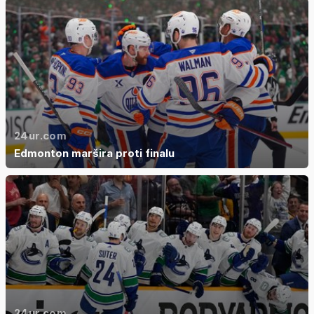
24ur.com
Edmonton maršira proti finalu
24ur.com