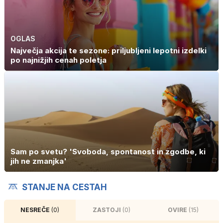
OGLAS
Največja akcija te sezone: priljubljeni lepotni izdelki
po najnižjih cenah poletja
Sam po svetu? 'Svoboda, spontanost in zgodbe, ki
jih ne zmanjka'
STANJE NA CESTAH
NESREČE
(0)
ZASTOJI
(0)
OVIRE
(15)