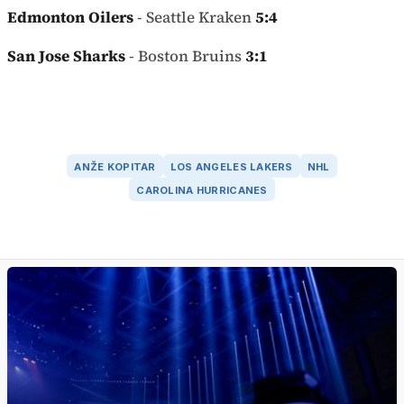
Edmonton Oilers
- Seattle Kraken
5:4
San Jose Sharks
- Boston Bruins
3:1
ANŽE KOPITAR
LOS ANGELES LAKERS
NHL
CAROLINA HURRICANES