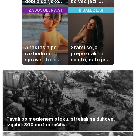
dobila sanjsko
bo več jezil:
darilo
pomagajo vam
ZADOVOLJNA.SI
BIBALEZE.SI
stvari, ki jih
imate v kuhinji
Anastasia po
Starši so jo
razhodu in
prepoznali na
spravi: "To je
spletu, nato je
največja
ostala brez
napaka, ki jo
službe
naredimo v jezi"
Tavali po meglenem otoku, streljali na duhove,
izgubili 300 mož in rušilca