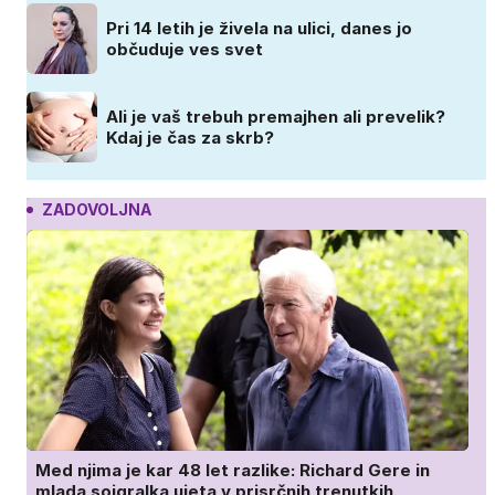
Pri 14 letih je živela na ulici, danes jo
občuduje ves svet
Ali je vaš trebuh premajhen ali prevelik?
Kdaj je čas za skrb?
ZADOVOLJNA
Med njima je kar 48 let razlike: Richard Gere in
mlada soigralka ujeta v prisrčnih trenutkih