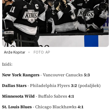
Anže Kopitar
FOTO: AP
Izidi:
New York Rangers
- Vancouver Canucks
5:3
Dallas Stars
- Philadelphia Flyers
3:2
(podaljšek)
Minnesota Wild
- Buffalo Sabres
4:1
St. Louis Blues
- Chicago Blackhawks
4:1