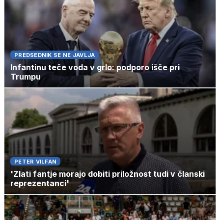
PREDSEDNIK SE NE JAVLJA
Infantinu teče voda v grlo: podporo išče pri
Trumpu
PETER VILFAN
'Zlati fantje morajo dobiti priložnost tudi v članski
reprezentanci'