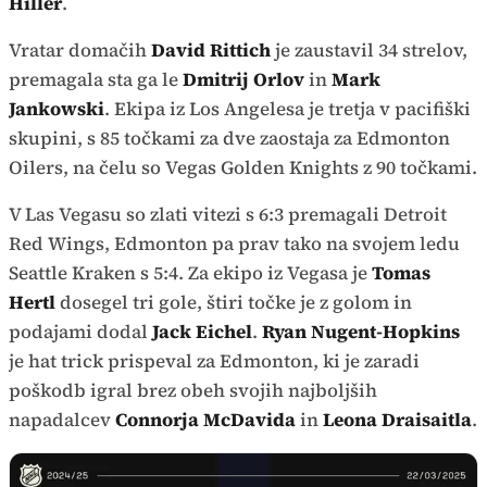
Hiller
.
Vratar domačih
David Rittich
je zaustavil 34 strelov,
premagala sta ga le
Dmitrij Orlov
in
Mark
Jankowski
. Ekipa iz Los Angelesa je tretja v pacifiški
skupini, s 85 točkami za dve zaostaja za Edmonton
Oilers, na čelu so Vegas Golden Knights z 90 točkami.
V Las Vegasu so zlati vitezi s 6:3 premagali Detroit
Red Wings, Edmonton pa prav tako na svojem ledu
Seattle Kraken s 5:4. Za ekipo iz Vegasa je
Tomas
Hertl
dosegel tri gole, štiri točke je z golom in
podajami dodal
Jack Eichel
.
Ryan Nugent-Hopkins
je hat trick prispeval za Edmonton, ki je zaradi
poškodb igral brez obeh svojih najboljših
napadalcev
Connorja McDavida
in
Leona Draisaitla
.