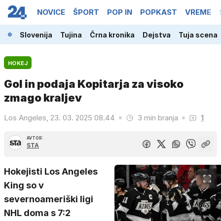
NOVICE
ŠPORT
POP IN
POPKAST
VREME
Slovenija
Tujina
Črna kronika
Dejstva
Tuja scena
HOKEJ
Gol in podaja Kopitarja za visoko
zmago kraljev
Los Angeles, 23. 03. 2025 08.44
3 min branja
1
AVTOR:
STA
Hokejisti Los Angeles
King so v
severnoameriški ligi
NHL doma s 7:2