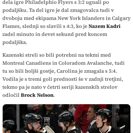
dela igre Philadelphio Flyers s 3:2 ugnali po
podaljšku. Ta del igre je dal zmagovalca tudi v
dvoboju med ekipama New York Islanders in Calgary
Flames, slednji so slavili s 4:3, ko je
Nazem Kadri
zadel minuto in devet sekund pred koncem
podaljška.
Kazenski streli so bili potrebni na tekmi med
Montreal Canadiens in Coloradom Avalanche, tudi
tu so bili boljši gostje, Carolina je zmagala s 5:4.
Vodila je s tremi goli prednosti še v zadnji tretjini,
tekmo pa je nato v četrti seriji kazenskih strelov
odločil
Brock Nelson
.