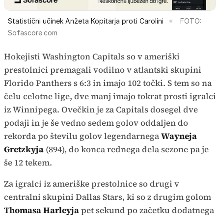
Statistični učinek Anžeta Kopitarja proti Carolini
FOTO:
Sofascore.com
Hokejisti Washington Capitals so v ameriški
prestolnici premagali vodilno v atlantski skupini
Florido Panthers s 6:3 in imajo 102 točki. S tem so na
čelu celotne lige, dve manj imajo tokrat prosti igralci
iz Winnipega. Ovečkin je za Capitals dosegel dve
podaji in je še vedno sedem golov oddaljen do
rekorda po številu golov legendarnega
Wayneja
Gretzkyja
(894), do konca rednega dela sezone pa je
še 12 tekem.
Za igralci iz ameriške prestolnice so drugi v
centralni skupini Dallas Stars, ki so z drugim golom
Thomasa Harleyja
pet sekund po začetku dodatnega