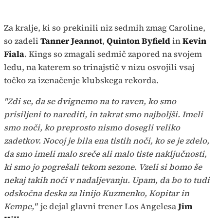
Za kralje, ki so prekinili niz sedmih zmag Caroline,
so zadeli
Tanner Jeannot
,
Quinton Byfield
in
Kevin
Fiala
. Kings so zmagali sedmič zapored na svojem
ledu, na katerem so trinajstič v nizu osvojili vsaj
točko za izenačenje klubskega rekorda.
"Zdi se, da se dvignemo na to raven, ko smo
prisiljeni to narediti, in takrat smo najboljši. Imeli
smo noči, ko preprosto nismo dosegli veliko
zadetkov. Nocoj je bila ena tistih noči, ko se je zdelo,
da smo imeli malo sreče ali malo tiste naključnosti,
ki smo jo pogrešali tekom sezone. Vzeli si bomo še
nekaj takih noči v nadaljevanju. Upam, da bo to tudi
odskočna deska za linijo Kuzmenko, Kopitar in
Kempe,"
je dejal glavni trener Los Angelesa
Jim