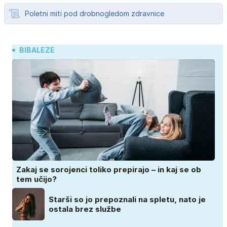
Poletni miti pod drobnogledom zdravnice
BIBALEZE
Zakaj se sorojenci toliko prepirajo – in kaj se ob
tem učijo?
Starši so jo prepoznali na spletu, nato je
ostala brez službe