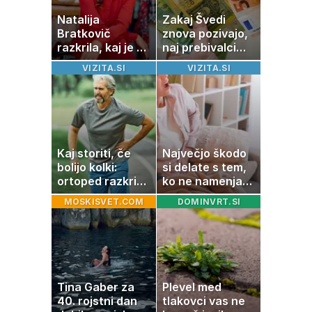
Natalija
Zakaj Švedi
Bratkovič
znova pozivajo,
razkrila, kaj je po
naj prebivalci
40. letu črtala z
hranijo gotovino
VIZITA.SI
VIZITA.SI
jedilnika
doma?
Kaj storiti, če
Največjo škodo
bolijo kolki:
si delate s tem,
ortoped razkriva
ko ne namenjate
preproste trike
pozornosti
MOSKISVET.COM
DOMINVRT.SI
za zmanjšanje
prebavi
bolečine
Tina Gaber za
Plevel med
40. rojstni dan
tlakovci vas ne