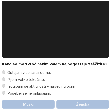
Kako se med vročinskim valom najpogosteje zaščitite?
Ostajam v senci ali doma.
Pijem veliko tekočine.
Izogibam se aktivnosti v največji vročini.
Posebej se ne prilagajam.
Moški
Ženska