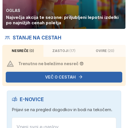
OGLAS
Največja akcija te sezone: priljubljeni lepotni izdelki
po najnižjih cenah poletja
STANJE NA CESTAH
NESREČE
(0)
ZASTOJI
(17)
OVIRE
(20)
Trenutno ne beležimo nesreč 😎
VEČ O CESTAH
E-NOVICE
Prijavi se na pregled dogodkov in bodi na tekočem.