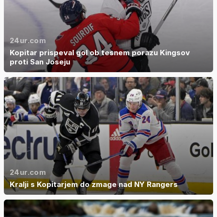
24ur.com
Kopitar prispeval gol ob tesnem porazu Kingsov
proti San Joseju
24ur.com
Kralji s Kopitarjem do zmage nad NY Rangers