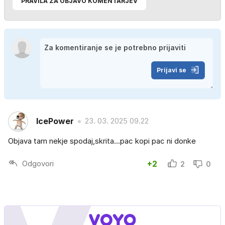
PRAVILA ZA OBJAVO KOMENTARJEV
Prijavi se
lcePower
23. 03. 2025 09.22
Objava tam nekje spodaj,skrita...pac kopi pac ni donke
Odgovori
+2
2
0