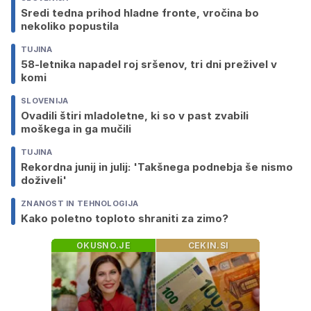
Sredi tedna prihod hladne fronte, vročina bo
nekoliko popustila
TUJINA
58-letnika napadel roj sršenov, tri dni preživel v
komi
SLOVENIJA
Ovadili štiri mladoletne, ki so v past zvabili
moškega in ga mučili
TUJINA
Rekordna junij in julij: 'Takšnega podnebja še nismo
doživeli'
ZNANOST IN TEHNOLOGIJA
Kako poletno toploto shraniti za zimo?
OKUSNO.JE
CEKIN.SI