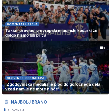
KOMENTAR USPEHA
Takšni prevladi v evropski mladinski košarki že
dolgo nismo bili priča
SLOVENSKI ODBOJKARJI
'Zgodovinska medalja je plod dolgoročnega dela,
vzeti nam je ne more nihče'
NAJBOLJ BRANO
SLOVENIJA