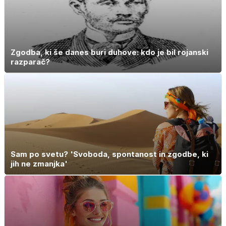
Zgodba, ki še danes buri duhove: kdo je bil rojanski
razparač?
Sam po svetu? 'Svoboda, spontanost in zgodbe, ki
jih ne zmanjka'