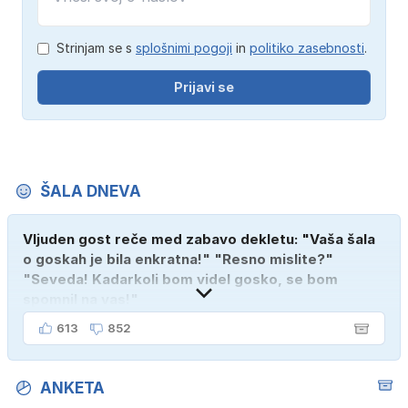
Strinjam se s
splošnimi pogoji
in
politiko zasebnosti
.
Prijavi se
ŠALA DNEVA
Vljuden gost reče med zabavo dekletu: "Vaša šala
o goskah je bila enkratna!" "Resno mislite?"
"Seveda! Kadarkoli bom videl gosko, se bom
spomnil na vas!"
613
852
ANKETA