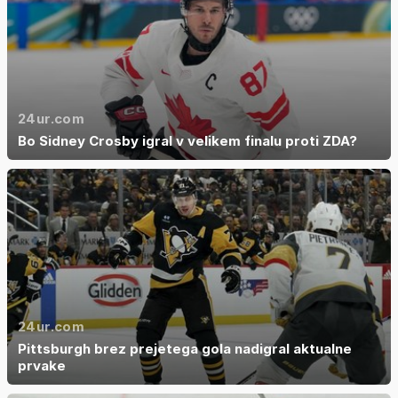
24ur.com
Bo Sidney Crosby igral v velikem finalu proti ZDA?
24ur.com
Pittsburgh brez prejetega gola nadigral aktualne
prvake