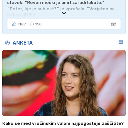
stavek: "Reven moški je umrl zaradi lakote."
"Peter, kje je subjekt?" je vprašala. "Verjetno na
pokopališču!"
1187
150
ANKETA
Kako se med vročinskim valom najpogosteje zaščitite?