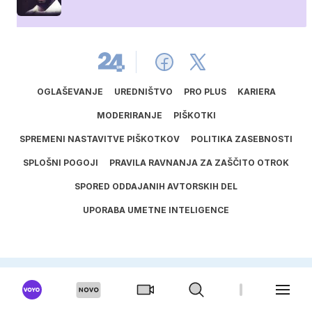
OGLAŠEVANJE
UREDNIŠTVO
PRO PLUS
KARIERA
MODERIRANJE
PIŠKOTKI
SPREMENI NASTAVITVE PIŠKOTKOV
POLITIKA ZASEBNOSTI
SPLOŠNI POGOJI
PRAVILA RAVNANJA ZA ZAŠČITO OTROK
SPORED ODDAJANIH AVTORSKIH DEL
UPORABA UMETNE INTELIGENCE
ISSN
1581
‑
3711
© 2025
24ur.com, Vse pravice pridržane
Verzija: 1881