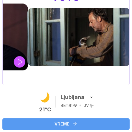
IQ 160
Nova hrvaška serija
Ljubljana
4km/h
JV
21°C
VREME