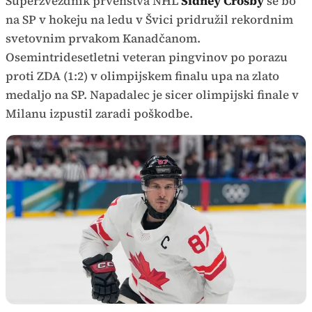
Superzvezdnik prvenstva NHL
Sidney Crosby
se bo
na SP v hokeju na ledu v Švici pridružil rekordnim
svetovnim prvakom Kanadčanom.
Osemintridesetletni veteran pingvinov po porazu
proti ZDA (1:2) v olimpijskem finalu upa na zlato
medaljo na SP. Napadalec je sicer olimpijski finale v
Milanu izpustil zaradi poškodbe.