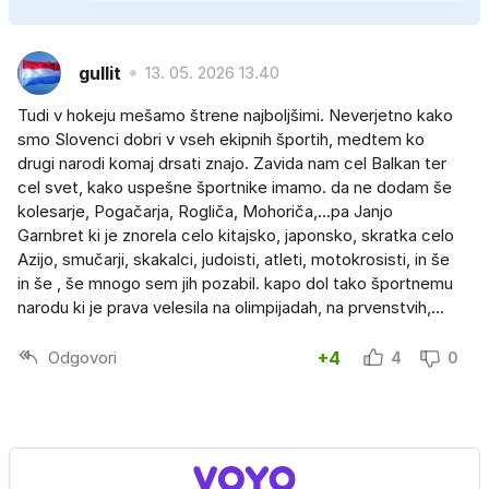
gullit
13. 05. 2026 13.40
Tudi v hokeju mešamo štrene najboljšimi. Neverjetno kako
smo Slovenci dobri v vseh ekipnih športih, medtem ko
drugi narodi komaj drsati znajo. Zavida nam cel Balkan ter
cel svet, kako uspešne športnike imamo. da ne dodam še
kolesarje, Pogačarja, Rogliča, Mohoriča,...pa Janjo
Garnbret ki je znorela celo kitajsko, japonsko, skratka celo
Azijo, smučarji, skakalci, judoisti, atleti, motokrosisti, in še
in še , še mnogo sem jih pozabil. kapo dol tako športnemu
narodu ki je prava velesila na olimpijadah, na prvenstvih,...
Odgovori
+4
4
0