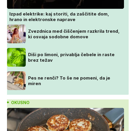
Izpad elektrike: kaj storiti, da zaščitite dom,
hrano in elektronske naprave
Zvezdnica med čiščenjem razkrila trend,
ki osvaja sodobne domove
Diši po limoni, privablja čebele in raste
brez težav
Pes ne renči? To še ne pomeni, da je
miren
OKUSNO