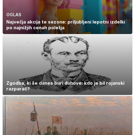
OGLAS
Največja akcija te sezone: priljubljeni lepotni izdelki
po najnižjih cenah poletja
Zgodba, ki še danes buri duhove: kdo je bil rojanski
razparač?