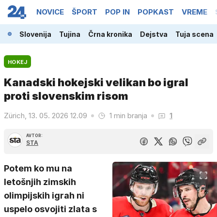
NOVICE
ŠPORT
POP IN
POPKAST
VREME
Slovenija
Tujina
Črna kronika
Dejstva
Tuja scena
HOKEJ
Kanadski hokejski velikan bo igral
proti slovenskim risom
Zürich, 13. 05. 2026 12.09
1 min branja
1
AVTOR:
STA
Potem ko mu na
letošnjih zimskih
olimpijskih igrah ni
uspelo osvojiti zlata s