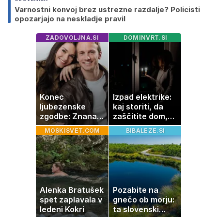
Varnostni konvoj brez ustrezne razdalje? Policisti
opozarjajo na neskladje pravil
ZADOVOLJNA.SI
DOMINVRT.SI
Konec
Izpad elektrike:
ljubezenske
kaj storiti, da
zgodbe: Znana
zaščitite dom,
Slovenka
hrano in
MOSKISVET.COM
BIBALEZE.SI
potrdila razhod
elektronske
z dolgoletnim
naprave
partnerjem
Alenka Bratušek
Pozabite na
spet zaplavala v
gnečo ob morju:
ledeni Kokri
ta slovenski