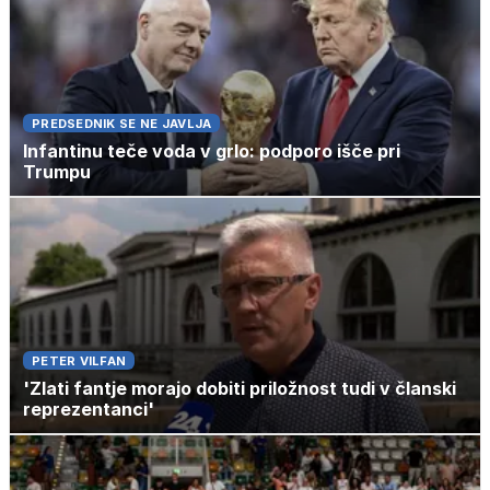
PREDSEDNIK SE NE JAVLJA
Infantinu teče voda v grlo: podporo išče pri
Trumpu
PETER VILFAN
'Zlati fantje morajo dobiti priložnost tudi v članski
reprezentanci'