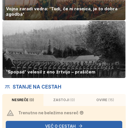
Vojna zaradi vedra: 'Tudi, če ni resnica, je to dobra
zgodba'
'Spopad' velesil z eno žrtvijo – prašičem
STANJE NA CESTAH
NESREČE
(0)
ZASTOJI
(0)
OVIRE
(15)
Trenutno ne beležimo nesreč 😎
VEČ O CESTAH