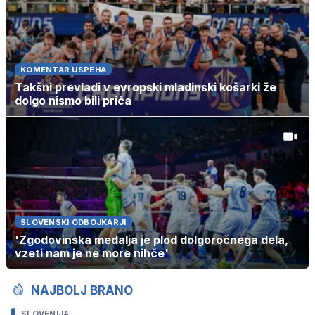
KOMENTAR USPEHA
Takšni prevladi v evropski mladinski košarki že
dolgo nismo bili priča
SLOVENSKI ODBOJKARJI
'Zgodovinska medalja je plod dolgoročnega dela,
vzeti nam je ne more nihče'
NAJBOLJ BRANO
SLOVENIJA