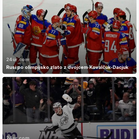
24ur.com
Rusi po olimpijsko zlato z dvojcem Kovalčuk-Dacjuk
24ur.com