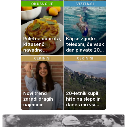
kotiček je pravi
OKUSNO.JE
VIZITA.SI
raj za družine
Poletna dobrota,
Kaj se zgodi s
ki zasenči
telesom, če vsak
navadne
dan plavate 20
palačinke
minut? Učinki, ki
CEKIN.SI
CEKIN.SI
jih morda ne
pričakujete
Novi trend
20-letnik kupil
zaradi dragih
hišo na slepo in
najemnin
danes mu vsi
zavidajo