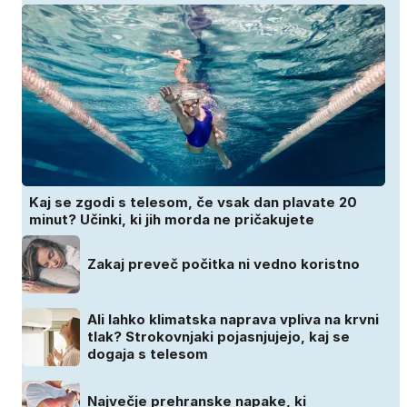
Kaj se zgodi s telesom, če vsak dan plavate 20
minut? Učinki, ki jih morda ne pričakujete
Zakaj preveč počitka ni vedno koristno
Ali lahko klimatska naprava vpliva na krvni
tlak? Strokovnjaki pojasnjujejo, kaj se
dogaja s telesom
Največje prehranske napake, ki