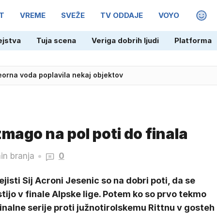
T
VREME
SVEŽE
TV ODDAJE
VOYO
MAGA
ejstva
Tuja scena
Veriga dobrih ljudi
Platforma
eorna voda poplavila nekaj objektov
mago na pol poti do finala
in branja
0
jisti Sij Acroni Jesenic so na dobri poti, da se
tijo v finale Alpske lige. Potem ko so prvo tekmo
inalne serije proti južnotirolskemu Rittnu v gosteh