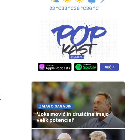
23 °C
33 °C
36 °C
36 °C
a
ZMAGO SAGADIN
'Joksimović in druščina imajo
velik potencial'