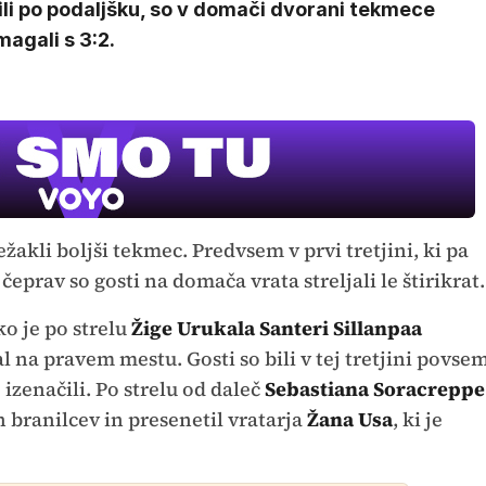
ili po podaljšku, so v domači dvorani tekmece
agali s 3:2.
akli boljši tekmec. Predvsem v prvi tretjini, ki pa
čeprav so gosti na domača vrata streljali le štirikrat.
Film meseca /
pustolovski
o je po strelu
Žige Urukala
Santeri Sillanpaa
l na pravem mestu. Gosti so bili v tej tretjini povse
 izenačili. Po strelu od daleč
Sebastiana Soracreppe
h branilcev in presenetil vratarja
Žana
Usa
, ki je