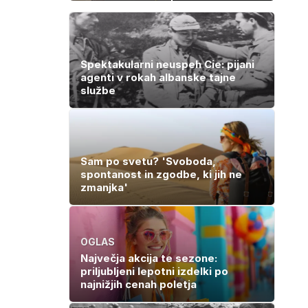
ga niso našli,
prodajajo
nato je prišla še
družinske
ena tragedija
zbirke: raje
imajo denar kot
umetnine
Spektakularni neuspeh Cie: pijani
agenti v rokah albanske tajne
službe
Sam po svetu? 'Svoboda,
spontanost in zgodbe, ki jih ne
zmanjka'
OGLAS
Največja akcija te sezone:
priljubljeni lepotni izdelki po
najnižjih cenah poletja