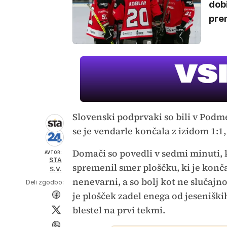
dob
prem
Slovenski podprvaki so bili v Podmež
se je vendarle končala z izidom 1:1, 
Domači so povedli v sedmi minuti, k
AVTOR:
STA
spremenil smer ploščku, ki je konča
S.V.
nenevarni, a so bolj kot ne slučajno
Deli zgodbo:
je plošček zadel enega od jeseniški
blestel na prvi tekmi.