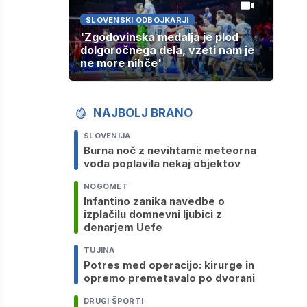
SLOVENSKI ODBOJKARJI
'Zgodovinska medalja je plod
dolgoročnega dela, vzeti nam je
ne more nihče'
NAJBOLJ BRANO
SLOVENIJA
Burna noč z nevihtami: meteorna
voda poplavila nekaj objektov
NOGOMET
Infantino zanika navedbe o
izplačilu domnevni ljubici z
denarjem Uefe
TUJINA
Potres med operacijo: kirurge in
opremo premetavalo po dvorani
DRUGI ŠPORTI