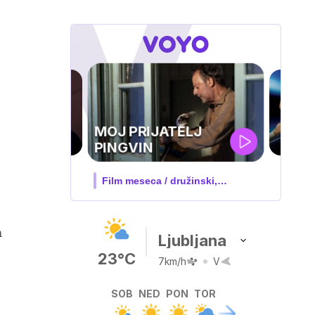
UEFA
SUPERPOKAL
 družinski,
V živo na VOYO: sreda ob 20.30
m
Ljubljana
23°C
7km/h
V
SOB
NED
PON
TOR