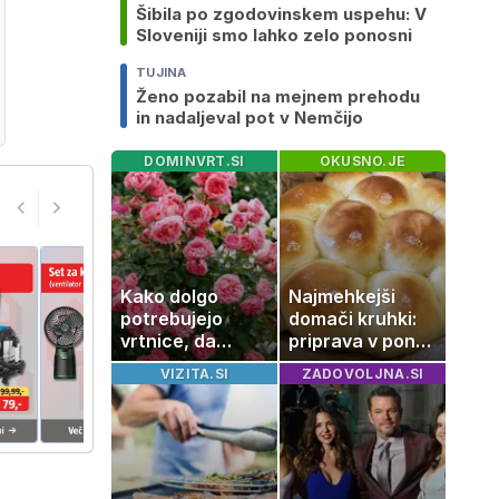
Šibila po zgodovinskem uspehu: V
Sloveniji smo lahko zelo ponosni
TUJINA
Ženo pozabil na mejnem prehodu
in nadaljeval pot v Nemčijo
DOMINVRT.SI
OKUSNO.JE
Kako dolgo
Najmehkejši
potrebujejo
domači kruhki:
vrtnice, da
priprava v ponvi
zrastejo? Vse o
je trik za popoln
VIZITA.SI
ZADOVOLJNA.SI
rasti, cvetenju
rezultat
in negi vrtnic