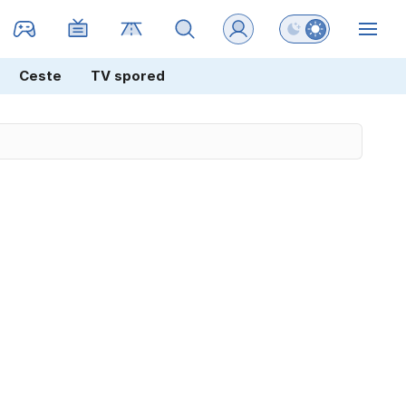
Preklopi barvni na
ZIN
Ceste
TV spored