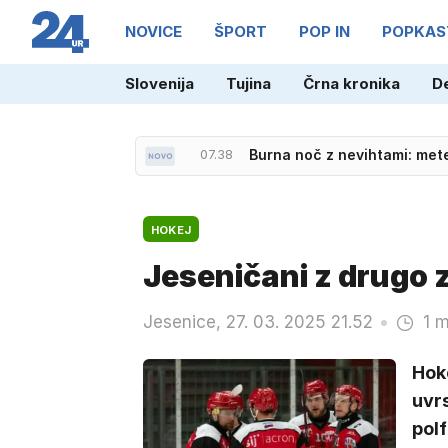
NOVICE
ŠPORT
POP IN
POPKAS
Slovenija
Tujina
Črna kronika
D
07.38
Burna noč z nevihtami: met
HOKEJ
Jeseničani z drugo z
Jesenice, 27. 03. 2025 21.52
1 m
Hoke
uvrs
polf