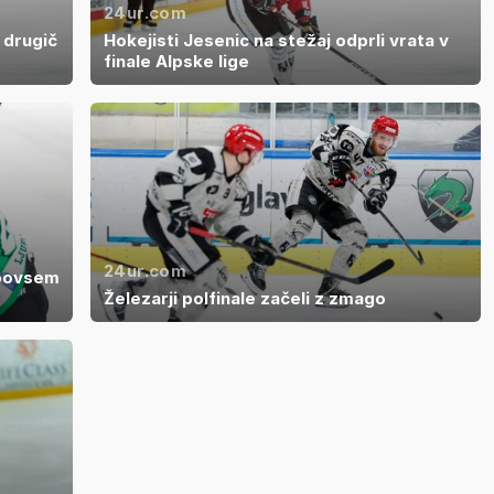
24ur.com
 drugič
Hokejisti Jesenic na stežaj odprli vrata v
finale Alpske lige
24ur.com
i povsem
Železarji polfinale začeli z zmago