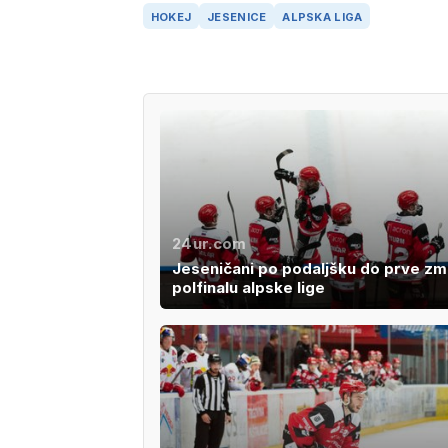
HOKEJ
JESENICE
ALPSKA LIGA
24ur.com
Jeseničani po podaljšku do prve z
polfinalu alpske lige