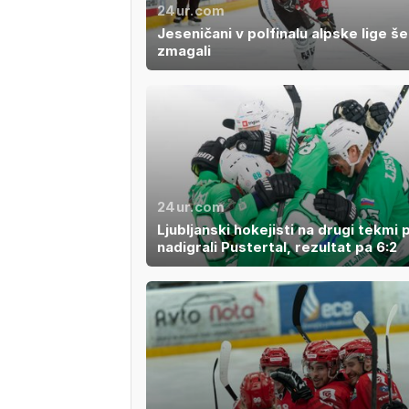
24ur.com
Jeseničani v polfinalu alpske lige še
zmagali
24ur.com
Ljubljanski hokejisti na drugi tekm
nadigrali Pustertal, rezultat pa 6:2