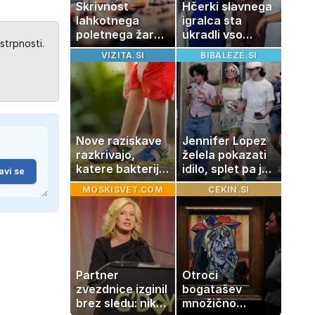
Skrivnost
Hčerki slavnega
lahkotnega
igralca sta
poletnega žara,
ukradli vso
strpnosti.
po katerem ne
pozornost
VIZITA.SI
BIBALEZE.SI
boste
potrebovali
popoldanskega
spanca
Nove raziskave
Jennifer Lopez
razkrivajo,
želela pokazati
katere bakterije
idilo, splet pa je
avi se
na koži privlačijo
razburila ena
MOSKISVET.COM
CEKIN.SI
komarje
stvar
Partner
Otroci
zvezdnice izginil
bogatašev
brez sledu: nikoli
množično