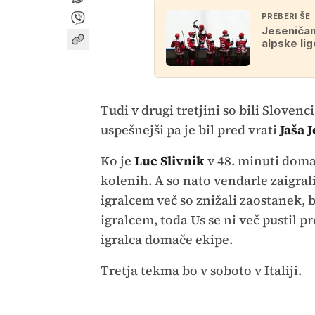
PREBERI ŠE
Jeseničan
alpske lig
Tudi v drugi tretjini so bili Slovenc
uspešnejši pa je bil pred vrati
Jaša 
Ko je
Luc Slivnik
v 48. minuti domač
kolenih. A so nato vendarle zaigrali
igralcem več so znižali zaostanek, b
igralcem, toda Us se ni več pustil 
igralca domače ekipe.
Tretja tekma bo v soboto v Italiji.