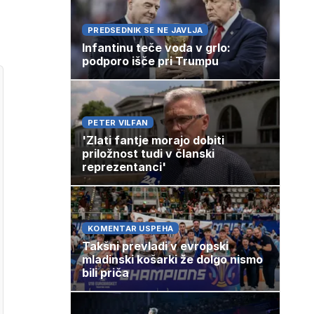
PREDSEDNIK SE NE JAVLJA
Infantinu teče voda v grlo:
podporo išče pri Trumpu
PETER VILFAN
'Zlati fantje morajo dobiti
priložnost tudi v članski
reprezentanci'
KOMENTAR USPEHA
Takšni prevladi v evropski
mladinski košarki že dolgo nismo
bili priča