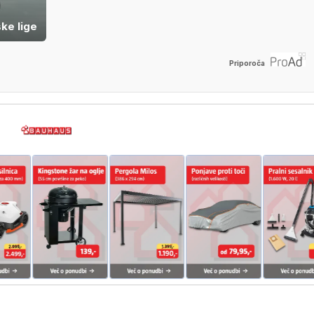
ke lige
Priporoča