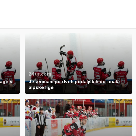
24ur.com
mage v
Jeseničani po dveh podaljških do finala
alpske lige