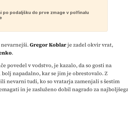
i po podaljšku do prve zmage v polfinalu
e
i nevarnejši.
Gregor Koblar
je zadel okvir vrat,
Jenko
.
e povedel v vodstvo, je kazalo, da so gosti na
 bolj napadalno, kar se jim je obrestovalo. Z
ili nevarni tudi, ko so vratarja zamenjali s šestim
premagati in je zasluženo dobil nagrado za najboljšeg