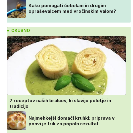
Kako pomagati čebelam in drugim
opraševalcem med vročinskim valom?
OKUSNO
7 receptov naših bralcev, ki slavijo poletje in
tradicijo
Najmehkejši domači kruhki: priprava v
ponvi je trik za popoln rezultat