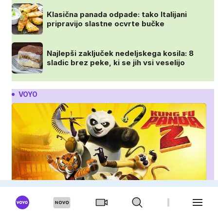
Klasična panada odpade: tako Italijani
pripravijo slastne ocvrte bučke
Najlepši zaključek nedeljskega kosila: 8
sladic brez peke, ki se jih vsi veselijo
VOYO
Kung fu panda 2