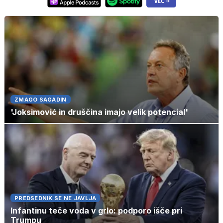
ZMAGO SAGADIN
'Joksimović in druščina imajo velik potencial'
PREDSEDNIK SE NE JAVLJA
Infantinu teče voda v grlo: podporo išče pri
Trumpu