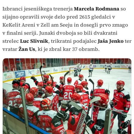
Izbranci jeseniškega trenerja
Marcela Rodmana
so
sijajno opravili svoje delo pred 2615 gledalci v
KeKelit Areni v Zell am Seeju in dosegli prvo zmago
v finalni seriji. Junaki dvoboja so bili dvakratni
strelec
Luc Slivnik
, trikratni podajalec
Jaša Jenko
ter
vratar
Žan Us
, ki je zbral kar 37 obramb.