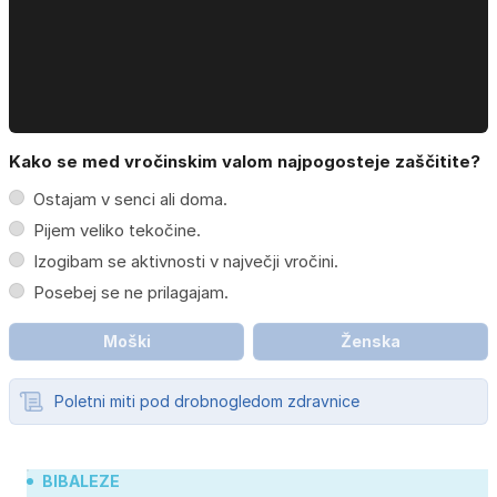
Kako se med vročinskim valom najpogosteje zaščitite?
Ostajam v senci ali doma.
Pijem veliko tekočine.
Izogibam se aktivnosti v največji vročini.
Posebej se ne prilagajam.
Moški
Ženska
Poletni miti pod drobnogledom zdravnice
BIBALEZE