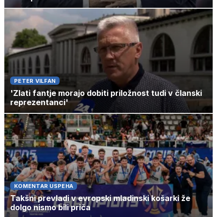
PETER VILFAN
'Zlati fantje morajo dobiti priložnost tudi v članski
reprezentanci'
KOMENTAR USPEHA
Takšni prevladi v evropski mladinski košarki že
dolgo nismo bili priča