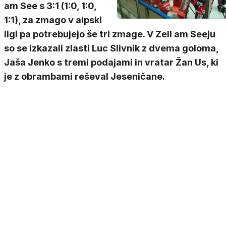
am See s 3:1 (1:0, 1:0,
1:1), za zmago v alpski
ligi pa potrebujejo še tri zmage. V Zell am Seeju
so se izkazali zlasti Luc Slivnik z dvema goloma,
Jaša Jenko s tremi podajami in vratar Žan Us, ki
je z obrambami reševal Jeseničane.