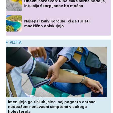
Dnevni horoskop: Ribe čaka mirna nedelja,
intuicija škorpijonov bo močna
Najlepši zaliv Korčule, ki ga turisti
množično obiskujejo
VIZITA
Imenujejo ga tihi ubijalec, saj pogosto ostane
neopažen: nenavadni simptomi visokega
holesterola