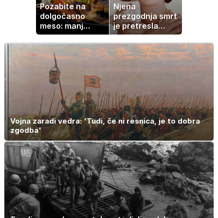
Pozabite na
Njena
dolgočasno
prezgodnja smrt
meso: manj
je pretresla
maščobe, več
modni svet: za
svežine
slavo se je
skrivala
tragedija
Vojna zaradi vedra: 'Tudi, če ni resnica, je to dobra
zgodba'