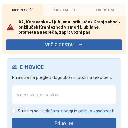
NESREČE
(1)
ZASTOJI
(0)
OVIRE
(16)
A2, Karavanke - Ljubljana, priključek Kranj zahod -
priključek Kranj vzhod v smeri Ljubljane,
prometna nesreča, zaprt vozni pas.
VEČ O CESTAH
E-NOVICE
Prijavi se na pregled dogodkov in bodi na tekočem.
Strinjam se s
splošnimi pogoji
in
politiko zasebnosti
.
Prijavi se