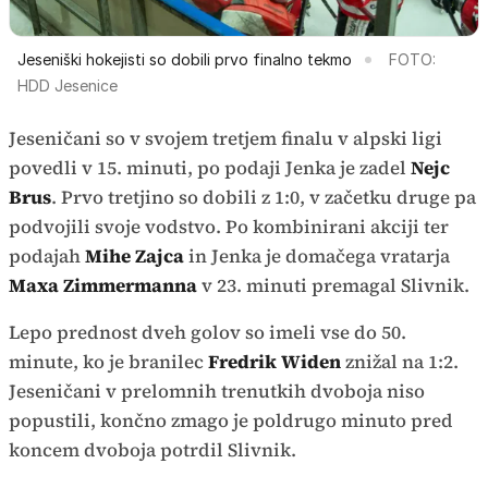
Jeseniški hokejisti so dobili prvo finalno tekmo
FOTO:
HDD Jesenice
Jeseničani so v svojem tretjem finalu v alpski ligi
povedli v 15. minuti, po podaji Jenka je zadel
Nejc
Brus
. Prvo tretjino so dobili z 1:0, v začetku druge pa
podvojili svoje vodstvo. Po kombinirani akciji ter
podajah
Mihe Zajca
in Jenka je domačega vratarja
Maxa Zimmermanna
v 23. minuti premagal Slivnik.
Lepo prednost dveh golov so imeli vse do 50.
minute, ko je branilec
Fredrik Widen
znižal na 1:2.
Jeseničani v prelomnih trenutkih dvoboja niso
popustili, končno zmago je poldrugo minuto pred
koncem dvoboja potrdil Slivnik.