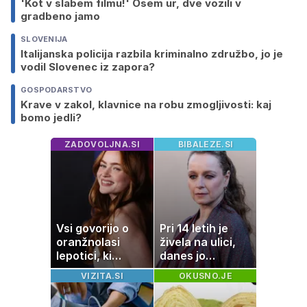
'Kot v slabem filmu!' Osem ur, dve vozili v
gradbeno jamo
SLOVENIJA
Italijanska policija razbila kriminalno združbo, jo je
vodil Slovenec iz zapora?
GOSPODARSTVO
Krave v zakol, klavnice na robu zmogljivosti: kaj
bomo jedli?
ZADOVOLJNA.SI
BIBALEZE.SI
Vsi govorijo o
Pri 14 letih je
oranžnolasi
živela na ulici,
lepotici, ki
danes jo
navdušuje s
občuduje ves
VIZITA.SI
OKUSNO.JE
skrivnostno
svet
vlogo