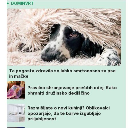
DOMINVRT
Ta pogosta zdravila so lahko smrtonosna za pse
in mačke
Pravilno shranjevanje prešitih odej: Kako
ohraniti družinsko dediščino
Razmišljate o novi kuhinji? Oblikovalci
opozarjajo, da te barve izgubljajo
priljubljenost