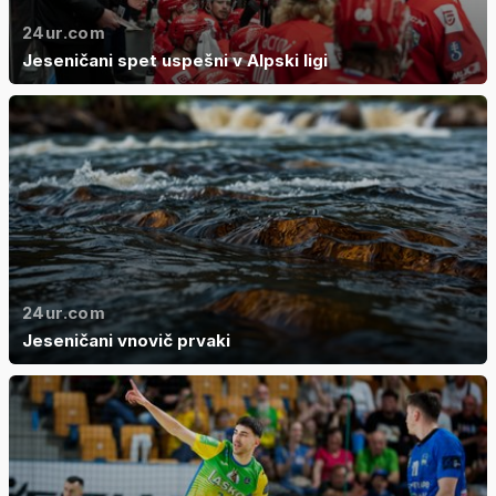
24ur.com
Jeseničani spet uspešni v Alpski ligi
24ur.com
Jeseničani vnovič prvaki