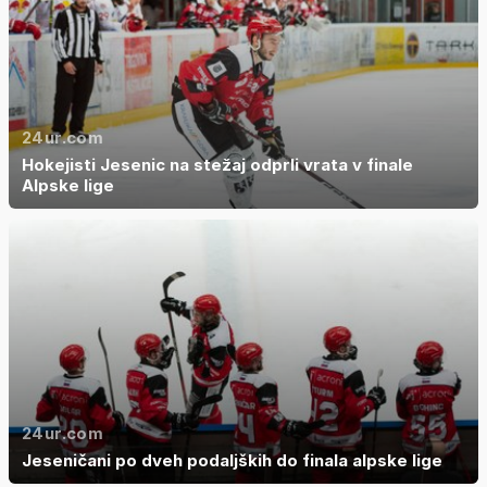
24ur.com
Hokejisti Jesenic na stežaj odprli vrata v finale
Alpske lige
24ur.com
Jeseničani po dveh podaljških do finala alpske lige