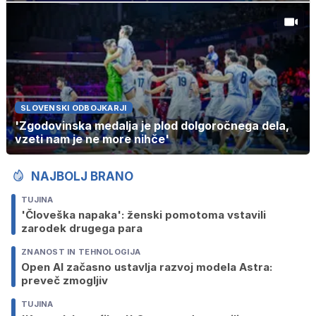
SLOVENSKI ODBOJKARJI
'Zgodovinska medalja je plod dolgoročnega dela,
vzeti nam je ne more nihče'
NAJBOLJ BRANO
TUJINA
'Človeška napaka': ženski pomotoma vstavili
zarodek drugega para
ZNANOST IN TEHNOLOGIJA
Open AI začasno ustavlja razvoj modela Astra:
preveč zmogljiv
TUJINA