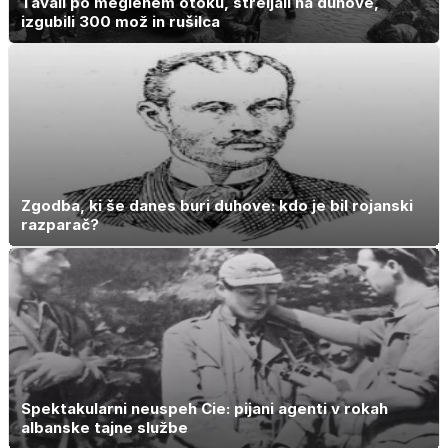
Tavali po meglenem otoku, streljali na duhove,
izgubili 300 mož in rušilca
Zgodba, ki še danes buri duhove: kdo je bil rojanski
razparač?
Spektakularni neuspeh Cie: pijani agenti v rokah
albanske tajne službe