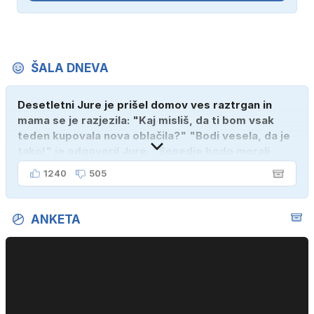
ŠALA DNEVA
Desetletni Jure je prišel domov ves raztrgan in
mama se je razjezila: "Kaj misliš, da ti bom vsak
teden kupovala nova oblačila?" "Bodi vesela, da je
tako!" je odgovoril Jure. "Sosedje bodo morali
kupiti novega sina, tako sem ga prebutal!"
1240
505
ANKETA