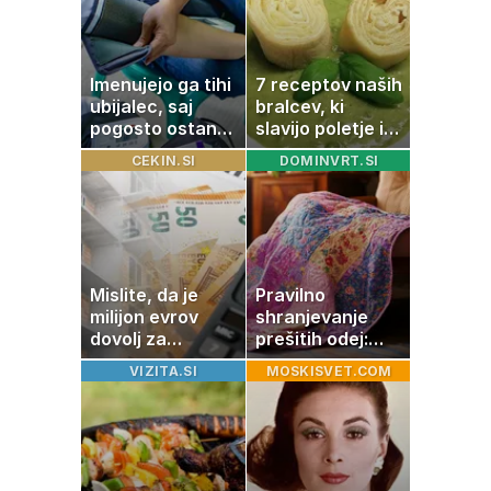
Imenujejo ga tihi
7 receptov naših
ubijalec, saj
bralcev, ki
pogosto ostane
slavijo poletje in
neopažen:
tradicijo
CEKIN.SI
DOMINVRT.SI
nenavadni
simptomi
visokega
holesterola
Mislite, da je
Pravilno
milijon evrov
shranjevanje
dovolj za
prešitih odej:
sanjsko
Kako ohraniti
VIZITA.SI
MOSKISVET.COM
stanovanje? Te
družinsko
številke so
dediščino
šokirale Evropo