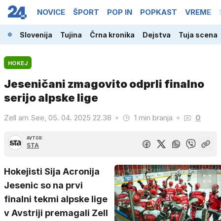
NOVICE
ŠPORT
POP IN
POPKAST
VREME
Slovenija
Tujina
Črna kronika
Dejstva
Tuja scena
HOKEJ
Jeseničani zmagovito odprli finalno
serijo alpske lige
Zell am See, 05. 04. 2025 22.38
1 min branja
0
AVTOR:
STA
Hokejisti Sija Acronija
Jesenic so na prvi
finalni tekmi alpske lige
v Avstriji premagali Zell