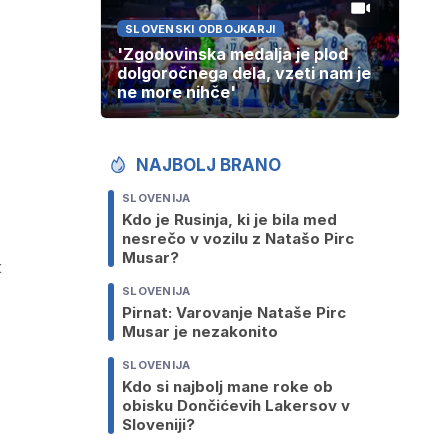
SLOVENSKI ODBOJKARJI
'Zgodovinska medalja je plod
dolgoročnega dela, vzeti nam je
ne more nihče'
NAJBOLJ BRANO
SLOVENIJA
Kdo je Rusinja, ki je bila med
nesrečo v vozilu z Natašo Pirc
Musar?
t
SLOVENIJA
Pirnat: Varovanje Nataše Pirc
Musar je nezakonito
SLOVENIJA
Kdo si najbolj mane roke ob
obisku Dončićevih Lakersov v
Sloveniji?