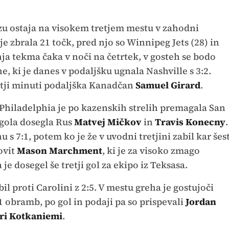
zu ostaja na visokem tretjem mestu v zahodni
 zbrala 21 točk, pred njo so Winnipeg Jets (28) in
ja tekma čaka v noči na četrtek, v gosteh se bodo
, ki je danes v podaljšku ugnala Nashville s 3:2.
retji minuti podaljška Kanadčan
Samuel Girard
.
 Philadelphia je po kazenskih strelih premagala San
ce gola dosegla Rus
Matvej Mičkov
in
Travis Konecny
.
 s 7:1, potem ko je že v uvodni tretjini zabil kar šes
ovit
Mason Marchment
, ki je za visoko zmago
 je dosegel še tretji gol za ekipo iz Teksasa.
l proti Carolini z 2:5. V mestu greha je gostujoči
1 obramb, po gol in podaji pa so prispevali
Jordan
ri Kotkaniemi
.