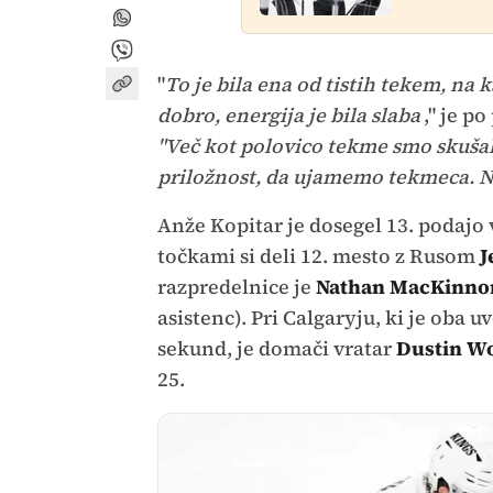
"
To je bila ena od tistih tekem, na 
dobro, energija je bila slaba
," je p
"Več kot polovico tekme smo skušal
priložnost, da ujamemo tekmeca. N
Anže Kopitar je dosegel 13. podajo v
točkami si deli 12. mesto z Rusom
J
razpredelnice je
Nathan MacKinno
asistenc). Pri Calgaryju, ki je oba 
sekund, je domači vratar
Dustin Wo
25.