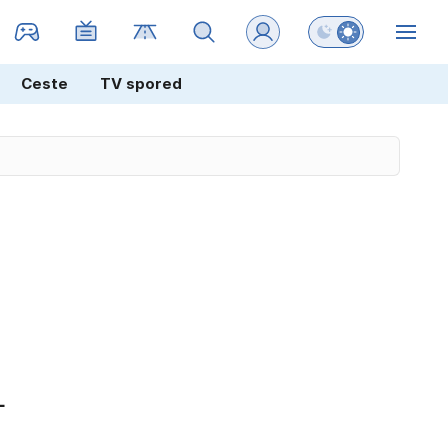
Preklopi barvni na
ZIN
Ceste
TV spored
L