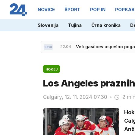
NOVICE
ŠPORT
POP IN
POPKAS
Slovenija
Tujina
Črna kronika
D
22.04
Več gasilcev uspešno pogasi
HOKEJ
Los Angeles praznih
Calgary, 12. 11. 2024 07.30
2 min
Hoke
Calg
Anže