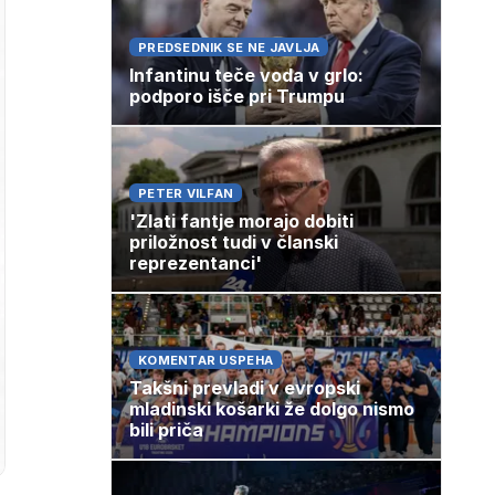
PREDSEDNIK SE NE JAVLJA
Infantinu teče voda v grlo:
podporo išče pri Trumpu
PETER VILFAN
'Zlati fantje morajo dobiti
priložnost tudi v članski
reprezentanci'
KOMENTAR USPEHA
Takšni prevladi v evropski
mladinski košarki že dolgo nismo
bili priča