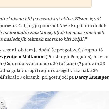
kateri nismo bili povezani kot ekipa. Nismo igrali
o porazu v Calgaryju potarnal Anže Kopitar in dodal:
i nadoknaditi zaostanek, kljub temu pa smo imeli
a naslednjih tekmah moramo biti boljši
."
 sezoni, ob tem je dodal še pet golov. S skupno 18
evgenijem Malkinom
(Pittsburgh Penguins), na vrh
n
(Colorado Avalanche) s 30 točkami (7 golov in 23
uvodna gola v drugi tretjini dosegel v razmaku 36
lf
zbral 28 obramb, pri gostujoči pa
Darcy Kuemper