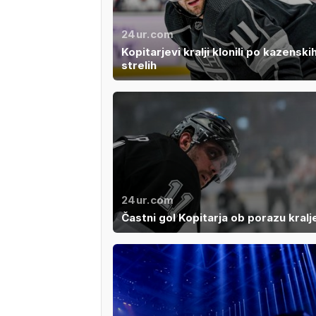
24ur.com
Kopitarjevi kralji klonili po kazenski
strelih
24ur.com
Častni gol Kopitarja ob porazu kralj