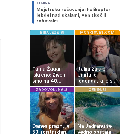
TUJINA
Mojstrsko reševanje: helikopter
lebdel nad skalami, ven skočili
reševalci
BIBALEZE.SI
MOSKISVET.COM
Tanja Žagar
Italija žaluje:
iskreno: Živeli
Umrla je
smo na 40
legenda, ki je s
kvadratih, a
svojimi pesmimi
ZADOVOLJNA.SI
CEKIN.SI
imela sem vse,
zaznamovala
kar otrok
Italijo
potrebuje
Danes praznuje
Na Jadranu še
53. rojstni dan,
vedno obstaja