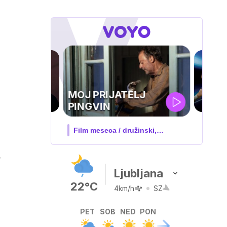
UEFA
SUPERPOKAL
 družinski,
V živo na VOYO: sreda ob 20.30
.
Ljubljana
22°C
4km/h
SZ
PET
SOB
NED
PON