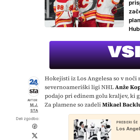
pris
zač
pla
Hub
Hokejisti iz Los Angelesa so v noči n
severnoameriški ligi NHL
Anže Kop
podajo pri edinem golu kraljev, ki g
AVTOR:
Za plamene so zadeli
Mikael Backl
M.J.
STA
Deli zgodbo:
PREBERI ŠE
Los Angel