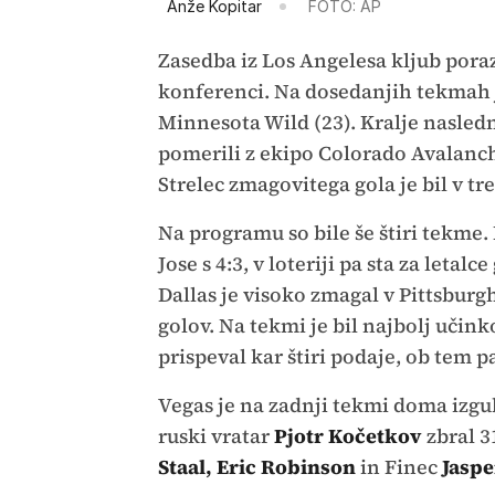
Anže Kopitar
FOTO: AP
Zasedba iz Los Angelesa kljub pora
konferenci. Na dosedanjih tekmah je
Minnesota Wild (23). Kralje nasledn
pomerili z ekipo Colorado Avalanche
Strelec zmagovitega gola je bil v t
Na programu so bile še štiri tekme.
Jose s 4:3, v loteriji pa sta za letal
Dallas je visoko zmagal v Pittsburghu
golov. Na tekmi je bil najbolj učink
prispeval kar štiri podaje, ob tem pa
Vegas je na zadnji tekmi doma izgubi
ruski vratar
Pjotr Kočetkov
zbral 3
Staal,
Eric Robinson
in Finec
Jaspe