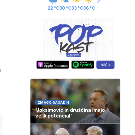
22 °C
30 °C
33 °C
36 °C
u
ZMAGO SAGADIN
'Joksimović in druščina imajo
velik potencial'