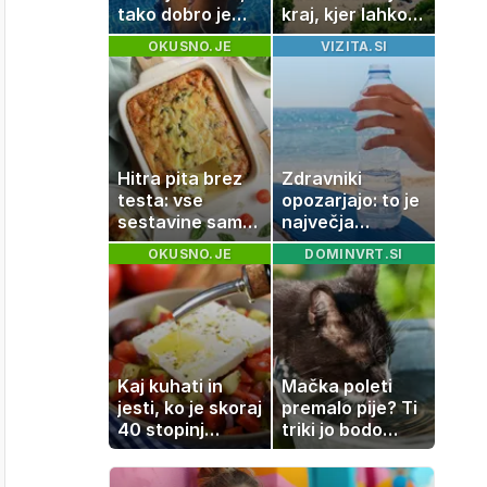
tako dobro je
kraj, kjer lahko
videti znana
dopustujete
OKUSNO.JE
VIZITA.SI
Slovenka
poceni:
nastanitev že od
10 evrov, kosilo
za pet evrov
Hitra pita brez
Zdravniki
testa: vse
opozarjajo: to je
sestavine samo
največja
zmešate in
napaka, ki jo
OKUSNO.JE
DOMINVRT.SI
pečica opravi
ljudje delajo med
ostalo
vročino
Kaj kuhati in
Mačka poleti
jesti, ko je skoraj
premalo pije? Ti
40 stopinj
triki jo bodo
Celzija: 5 kosil
spodbudili, da
brez prižiganja
zaužije več vode