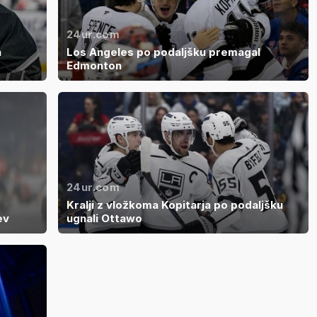
24ur.com
h
Los Angeles po podaljšku premagal
Edmonton
24ur.com
Kralji z vložkoma Kopitarja po podaljšku
ev
ugnali Ottawo