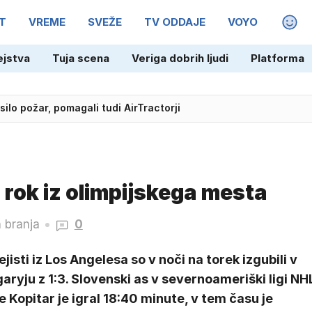
T
VREME
SVEŽE
TV ODDAJE
VOYO
MAGA
ejstva
Tuja scena
Veriga dobrih ljudi
Platforma
lo požar, pomagali tudi AirTractorji
 rok iz olimpijskega mesta
 branja
0
jisti iz Los Angelesa so v noči na torek izgubili v
aryju z 1:3. Slovenski as v severnoameriški ligi NH
 Kopitar je igral 18:40 minute, v tem času je