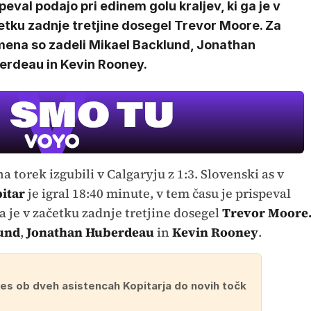
peval podajo pri edinem golu kraljev, ki ga je v
etku zadnje tretjine dosegel Trevor Moore. Za
mena so zadeli Mikael Backlund, Jonathan
erdeau in Kevin Rooney.
a torek izgubili v Calgaryju z 1:3. Slovenski as v
Film meseca /
pustolovski
itar
je igral 18:40 minute, v tem času je prispeval
a je v začetku zadnje tretjine dosegel
Trevor Moore
und
,
Jonathan Huberdeau
in
Kevin Rooney
.
es ob dveh asistencah Kopitarja do novih točk