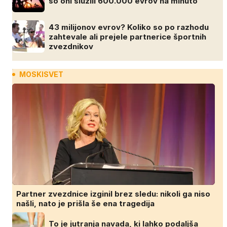
so oni služili 600.000 evrov na minuto
43 milijonov evrov? Koliko so po razhodu
zahtevale ali prejele partnerice športnih
zvezdnikov
MOSKISVET
Partner zvezdnice izginil brez sledu: nikoli ga niso
našli, nato je prišla še ena tragedija
To je jutranja navada, ki lahko podaljša