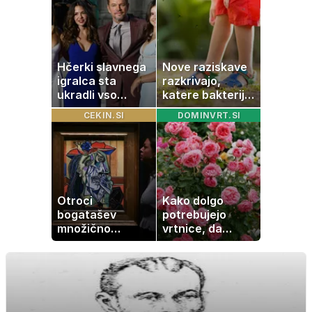
potrebovali
popoldanskega
spanca
Hčerki slavnega
Nove raziskave
igralca sta
razkrivajo,
ukradli vso
katere bakterije
pozornost
na koži privlačijo
CEKIN.SI
DOMINVRT.SI
komarje
Otroci
Kako dolgo
bogatašev
potrebujejo
množično
vrtnice, da
prodajajo
zrastejo? Vse o
družinske
rasti, cvetenju in
zbirke: raje imajo
negi vrtnic
denar kot
umetnine