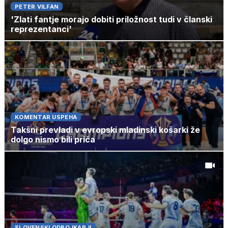
PETER VILFAN
'Zlati fantje morajo dobiti priložnost tudi v članski
reprezentanci'
KOMENTAR USPEHA
Takšni prevladi v evropski mladinski košarki že
dolgo nismo bili priča
SLOVENSKI ODBOJKARJI