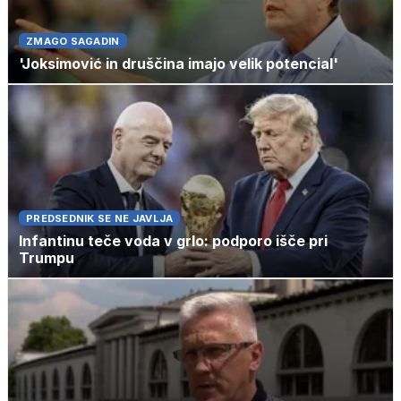
ZMAGO SAGADIN
'Joksimović in druščina imajo velik potencial'
PREDSEDNIK SE NE JAVLJA
Infantinu teče voda v grlo: podporo išče pri
Trumpu