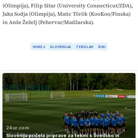
(Olimpija), Filip Sitar (University Connecticut/ZDA),
Jaka Sodja (Olimpija), Matic Török (KooKoo/Finska)
in Anže Žeželj (Fehervar/Madžarska).
HOKEJ
SLOVENIJA
TERGLAV
RISI
24ur.com
Slovenija pričela priprave za tekmi s Švedsko in