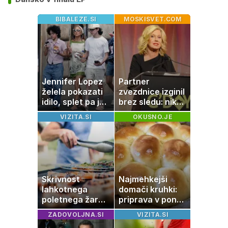
BIBALEZE.SI
MOSKISVET.COM
Jennifer Lopez
Partner
želela pokazati
zvezdnice izginil
idilo, splet pa je
brez sledu: nikoli
razburila ena
ga niso našli,
VIZITA.SI
OKUSNO.JE
stvar
nato je prišla še
ena tragedija
Skrivnost
Najmehkejši
lahkotnega
domači kruhki:
poletnega žara,
priprava v ponvi
po katerem ne
je trik za popoln
ZADOVOLJNA.SI
VIZITA.SI
boste
rezultat