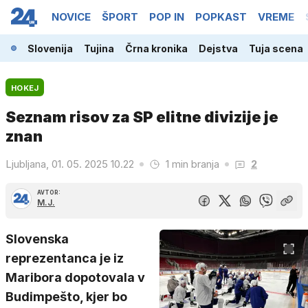
NOVICE
ŠPORT
POP IN
POPKAST
VREME
Slovenija
Tujina
Črna kronika
Dejstva
Tuja scena
HOKEJ
Seznam risov za SP elitne divizije je
znan
Ljubljana, 01. 05. 2025 10.22
1 min branja
2
AVTOR:
M.J.
Slovenska
reprezentanca je iz
Maribora dopotovala v
Budimpešto, kjer bo