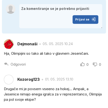
Prijavi se
Dejmonaši
05. 05. 2025 10.24
Hja, Olimpijini so tako ali tako v glavnem Jeseničani.
Odgovori
0
0
Kozorog123
01. 05. 2025 13.10
Drugače mi je povsem vseeno za hokej... Ampak, a
Jesenice nimajo enega igralca za v reprezentanco, Olimpija
pa pol svoje ekipe?