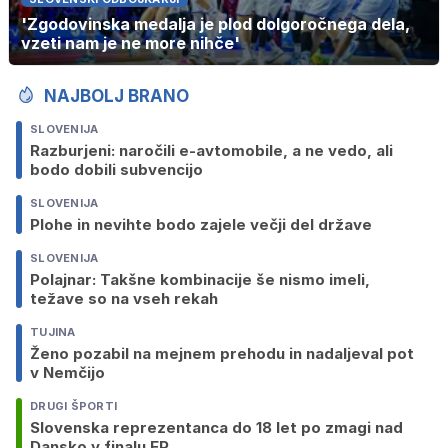
'Zgodovinska medalja je plod dolgoročnega dela,
vzeti nam je ne more nihče'
NAJBOLJ BRANO
SLOVENIJA
Razburjeni: naročili e-avtomobile, a ne vedo, ali
bodo dobili subvencijo
SLOVENIJA
Plohe in nevihte bodo zajele večji del države
SLOVENIJA
Polajnar: Takšne kombinacije še nismo imeli,
težave so na vseh rekah
TUJINA
Ženo pozabil na mejnem prehodu in nadaljeval pot
v Nemčijo
DRUGI ŠPORTI
Slovenska reprezentanca do 18 let po zmagi nad
Dansko v finalu EP