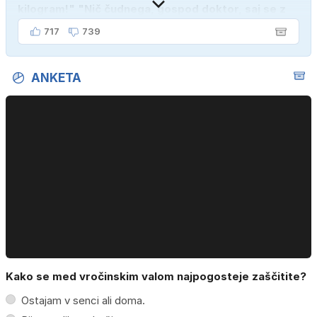
kilogram!" "Nič čudnega, gospod doktor, saj se z
ženo poznava šele tri mesece."
717
739
ANKETA
Kako se med vročinskim valom najpogosteje zaščitite?
Ostajam v senci ali doma.