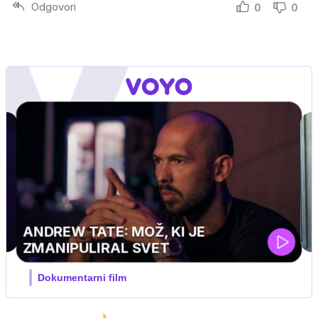
Odgovori
0
0
UEFA SUPERPOKAL
V živo na VOYO: sreda ob 20.30