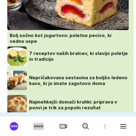
Bolj sočno kot jogurtovo: poletno pecivo, ki
vedno uspe
7 receptov naših bralcev, ki slavijo poletje
in tradicijo
Nepričakovana sestavina za boljšo ledeno
kavo, ki jo imate zagotovo doma
Najmehkejši domači kruhki: priprava v
ponvi je trik za popoln rezultat
VOYO