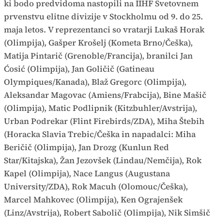
ki bodo predvidoma nastopili na IIHF Svetovnem
prvenstvu elitne divizije v Stockholmu od 9. do 25.
maja letos. V reprezentanci so vratarji Lukaš Horak
(Olimpija), Gašper Krošelj (Kometa Brno/Češka),
Matija Pintarič (Grenoble/Francija), branilci Jan
Ćosić (Olimpija), Jan Goličič (Gatineau
Olympiques/Kanada), Blaž Gregorc (Olimpija),
Aleksandar Magovac (Amiens/Frabcija), Bine Mašič
(Olimpija), Matic Podlipnik (Kitzbuhler/Avstrija),
Urban Podrekar (Flint Firebirds/ZDA), Miha Štebih
(Horacka Slavia Trebic/Češka in napadalci: Miha
Beričič (Olimpija), Jan Drozg (Kunlun Red
Star/Kitajska), Žan Jezovšek (Lindau/Nemčija), Rok
Kapel (Olimpija), Nace Langus (Augustana
University/ZDA), Rok Macuh (Olomouc/Češka),
Marcel Mahkovec (Olimpija), Ken Ograjenšek
(Linz/Avstrija), Robert Sabolič (Olimpija), Nik Simšič