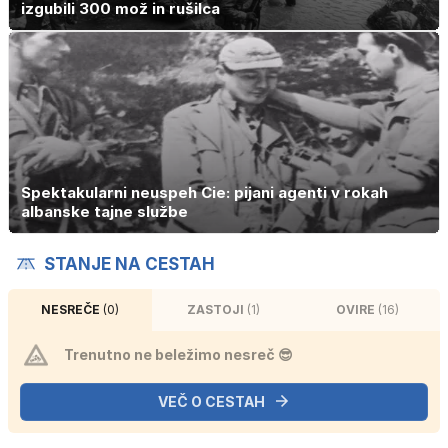
izgubili 300 mož in rušilca
Spektakularni neuspeh Cie: pijani agenti v rokah
albanske tajne službe
STANJE NA CESTAH
NESREČE
(0)
ZASTOJI
(1)
OVIRE
(16)
Trenutno ne beležimo nesreč 😎
VEČ O CESTAH