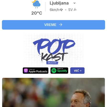
Ljubljana
6km/h
SV
20°C
VREME