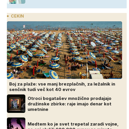
CEKIN
Boj za plaže: vse manj brezplačnih, za ležalnik in
senčnik tudi več kot 40 evrov
Otroci bogatašev množično prodajajo
družinske zbirke: raje imajo denar kot
umetnine
Medtem ko je svet trepetal zaradi vojne,