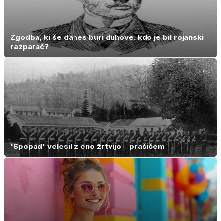
Zgodba, ki še danes buri duhove: kdo je bil rojanski
razparač?
'Spopad' velesil z eno žrtvijo – prašičem