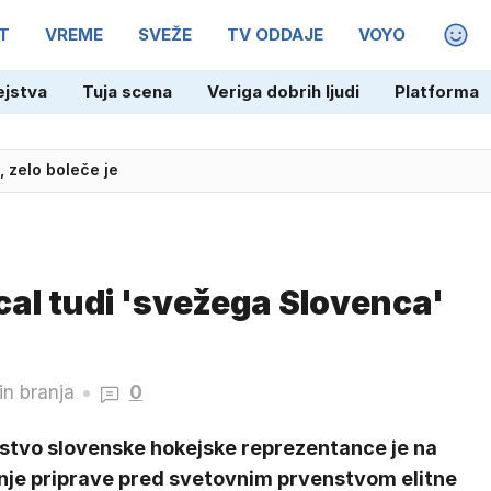
T
VREME
SVEŽE
TV ODDAJE
VOYO
MAGA
ejstva
Tuja scena
Veriga dobrih ljudi
Platforma
l, zelo boleče je
avin ni na vidiku
cal tudi 'svežega Slovenca'
in branja
0
stvo slovenske hokejske reprezentance je na
nje priprave pred svetovnim prvenstvom elitne