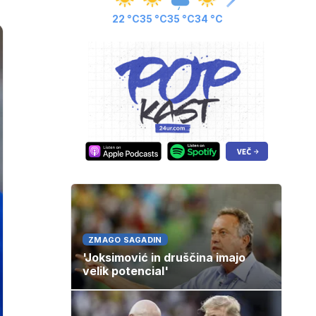
22 °C
35 °C
35 °C
34 °C
ZMAGO SAGADIN
'Joksimović in druščina imajo
velik potencial'