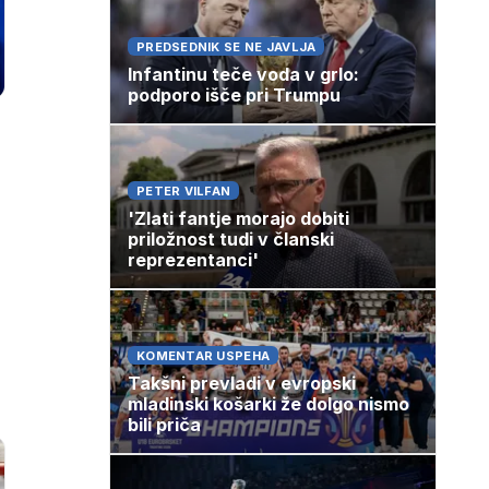
PREDSEDNIK SE NE JAVLJA
Infantinu teče voda v grlo:
podporo išče pri Trumpu
PETER VILFAN
'Zlati fantje morajo dobiti
priložnost tudi v članski
reprezentanci'
KOMENTAR USPEHA
Takšni prevladi v evropski
mladinski košarki že dolgo nismo
bili priča