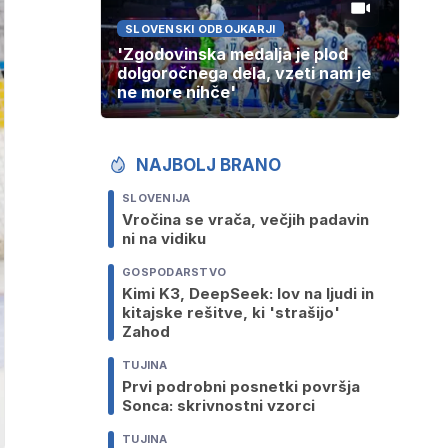
SLOVENSKI ODBOJKARJI
'Zgodovinska medalja je plod
dolgoročnega dela, vzeti nam je
ne more nihče'
NAJBOLJ BRANO
SLOVENIJA
Vročina se vrača, večjih padavin
ni na vidiku
GOSPODARSTVO
Kimi K3, DeepSeek: lov na ljudi in
kitajske rešitve, ki 'strašijo'
Zahod
TUJINA
Prvi podrobni posnetki površja
Sonca: skrivnostni vzorci
TUJINA