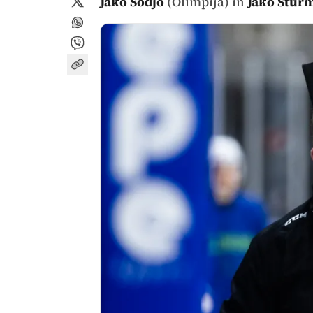
Jako Sodjo
(Olimpija) in
Jako Štur