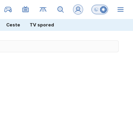
Preklopi barvni na
ZIN
Ceste
TV spored