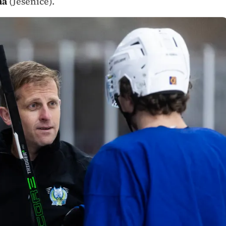
ma
(Jesenice).