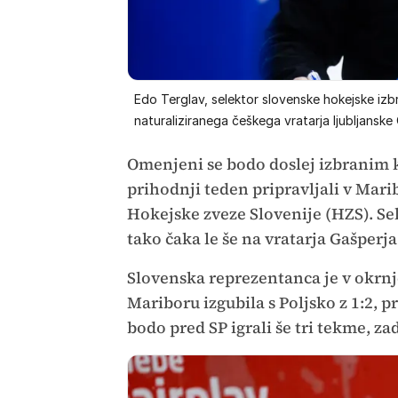
Edo Terglav, selektor slovenske hokejske izb
naturaliziranega češkega vratarja ljubljanske
Omenjeni se bodo doslej izbranim 
prihodnji teden pripravljali v Marib
Hokejske zveze Slovenije (HZS). Se
tako čaka le še na vratarja Gašperja
Slovenska reprezentanca je v okrnje
Mariboru izgubila s Poljsko z 1:2, p
bodo pred SP igrali še tri tekme, z