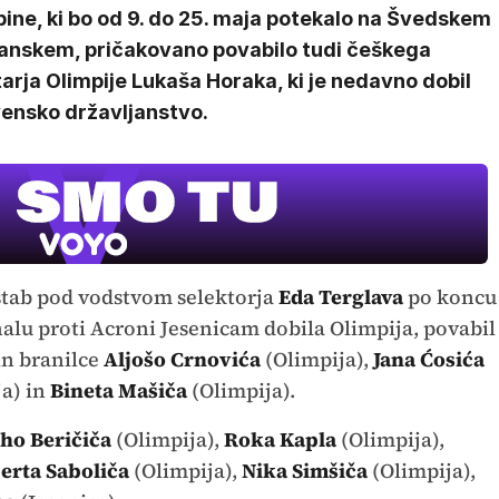
ine, ki bo od 9. do 25. maja potekalo na Švedskem
Danskem, pričakovano povabilo tudi češkega
arja Olimpije Lukaša Horaka, ki je nedavno dobil
vensko državljanstvo.
štab pod vodstvom selektorja
Eda Terglava
po koncu
inalu proti Acroni Jesenicam dobila Olimpija, povabil
in branilce
Aljošo Crnovića
(Olimpija),
Jana Ćosića
a) in
Bineta Mašiča
(Olimpija).
ho Beričiča
(Olimpija),
Roka Kapla
(Olimpija),
erta Saboliča
(Olimpija),
Nika Simšiča
(Olimpija),