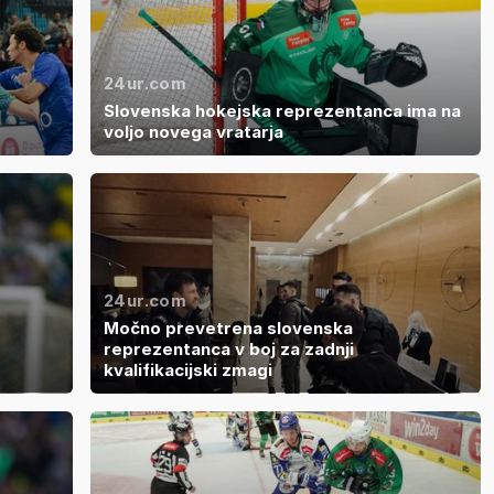
24ur.com
Slovenska hokejska reprezentanca ima na
voljo novega vratarja
24ur.com
Močno prevetrena slovenska
reprezentanca v boj za zadnji
kvalifikacijski zmagi