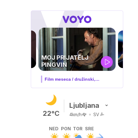
UEFA
SUPERPOKAL
V živo na VOYO: sreda ob 20.30
Ljubljana
22°C
4km/h
SV
NED
PON
TOR
SRE