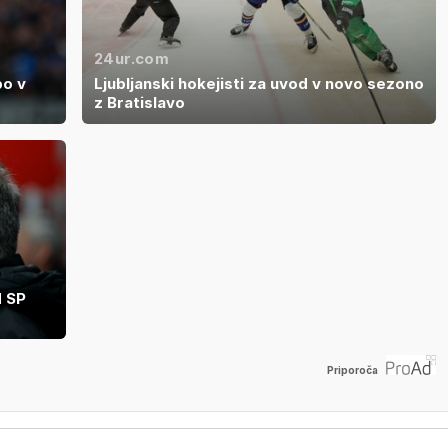
24ur.com
bo v
Ljubljanski hokejisti za uvod v novo sezono
z Bratislavo
d SP
Priporoča