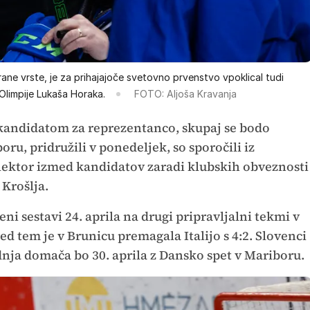
rane vrste, je za prihajajoče svetovno prvenstvo vpoklical tudi
 Olimpije Lukaša Horaka.
FOTO: Aljoša Kravanja
kandidatom za reprezentanco, skupaj se bodo
oru, pridružili v ponedeljek, so sporočili iz
lektor izmed kandidatov zaradi klubskih obveznosti
 Krošlja.
ni sestavi 24. aprila na drugi pripravljalni tekmi v
red tem je v Brunicu premagala Italijo s 4:2. Slovenci
adnja domača bo 30. aprila z Dansko spet v Mariboru.