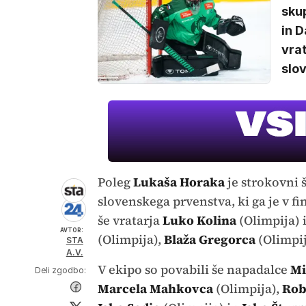
skup
in 
vrat
slo
Poleg
Lukaša Horaka
je strokovni 
slovenskega prvenstva, ki ga je v f
še vratarja
Luko Kolina
(Olimpija) 
AVTOR:
(Olimpija),
Blaža Gregorca
(Olimpij
STA
A.V.
V ekipo so povabili še napadalce
Mi
Deli zgodbo:
Marcela Mahkovca
(Olimpija),
Rob