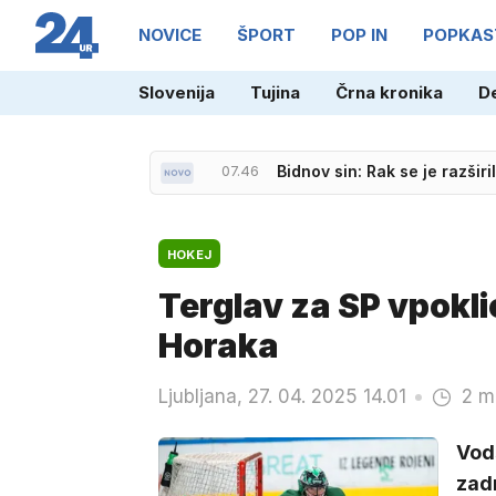
NOVICE
ŠPORT
POP IN
POPKAS
Slovenija
Tujina
Črna kronika
D
07.46
Bidnov sin: Rak se je razširi
07.22
Vročina se vrača, večjih pad
HOKEJ
Terglav za SP vpokli
Horaka
Ljubljana, 27. 04. 2025 14.01
2 m
Vod
zad