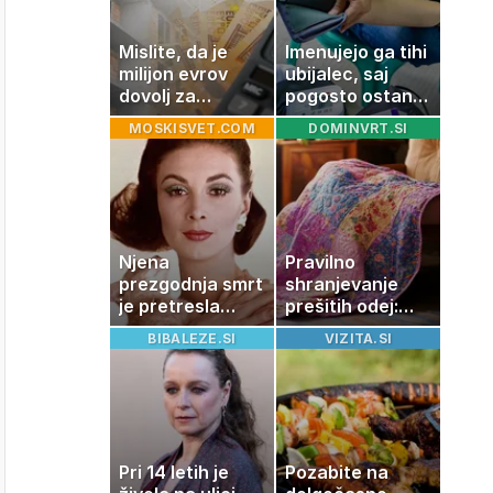
Mislite, da je
Imenujejo ga tihi
milijon evrov
ubijalec, saj
dovolj za
pogosto ostane
sanjsko
neopažen:
MOSKISVET.COM
DOMINVRT.SI
stanovanje? Te
nenavadni
številke so
simptomi
šokirale Evropo
visokega
holesterola
Njena
Pravilno
prezgodnja smrt
shranjevanje
je pretresla
prešitih odej:
modni svet: za
Kako ohraniti
BIBALEZE.SI
VIZITA.SI
slavo se je
družinsko
skrivala
dediščino
tragedija
Pri 14 letih je
Pozabite na