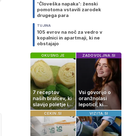
'Človeška napaka': ženski
pomotoma vstavili zarodek
drugega para
TUJINA
105 evrov na noč za vedro v
kopalnici in apartmaji, ki ne
obstajajo
OKUSNO.JE
ZADOVOLJNA.SI
7 receptov
Vsi govorijo o
naših bralcev, ki
oranžnolasi
slavijo poletje in
lepotici, ki
tradicijo
navdušuje s
CEKIN.SI
VIZITA.SI
skrivnostno
vlogo