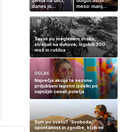
živela na ulici,
dolgočasno
danes jo
meso: manj
občuduje ves
maščobe, več
svet
svežine
Tavali po meglenem otoku,
streljali na duhove, izgubili 300
mož in rušilca
OGLAS
Največja akcija te sezone:
priljubljeni lepotni izdelki po
najnižjih cenah poletja
Sam po svetu? 'Svoboda,
spontanost in zgodbe, ki jih ne