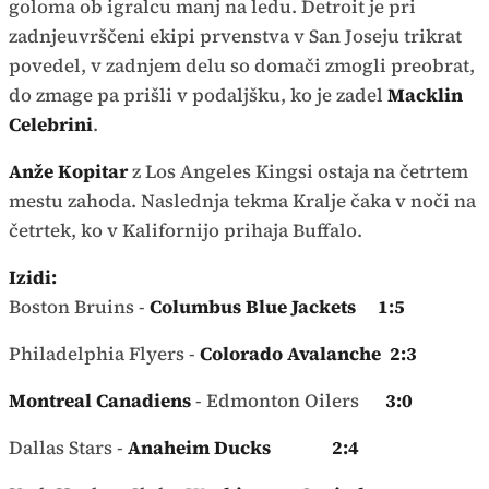
goloma ob igralcu manj na ledu. Detroit je pri
zadnjeuvrščeni ekipi prvenstva v San Joseju trikrat
povedel, v zadnjem delu so domači zmogli preobrat,
do zmage pa prišli v podaljšku, ko je zadel
Macklin
Celebrini
.
Anže Kopitar
z Los Angeles Kingsi ostaja na četrtem
mestu zahoda. Naslednja tekma Kralje čaka v noči na
četrtek, ko v Kalifornijo prihaja Buffalo.
Izidi:
Boston Bruins -
Columbus Blue Jackets 1:5
Philadelphia Flyers -
Colorado Avalanche 2:3
Montreal Canadiens
- Edmonton Oilers
3:0
Dallas Stars -
Anaheim Ducks 2:4