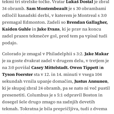
tekmi tri strelske točke. Vratar
Lukaš Dostal
je zbral
34 obramb.
Sam Montembeault
je s 30 obrambami
odločil kanadski derbi, v katerem je Montreal s 3:0
premagal Edmonton. Zadeli so
Brendan Gallagher,
Kaiden Guhle
in
Jake Evans
, ki je prav na koncu
zadel prazen tekmečev gol, pred tem pa vpisal tudi
podajo.
Colorado je zmagal v Philadelphii s 3:2.
Jake Makar
je za goste dvakrat zadel v drugem delu, v tretjem je
na 3:0 povišal
Casey Mittelstadt. Owen Tippett
i
n
Tyson Foerster
sta v 12. in 14. minuti v vsega 104
sekundah vrnila upanje domačim,
Justus Annunen
,
ki je skupaj zbral 24 obramb, pa se nato ni več pustil
presenetiti. Columbus je s 5:1 odpravil Boston in
dosegel šele drugo zmago na zadnjih devetih
tekmah. Tokratna je bila prepričljiva, tudi z dvema