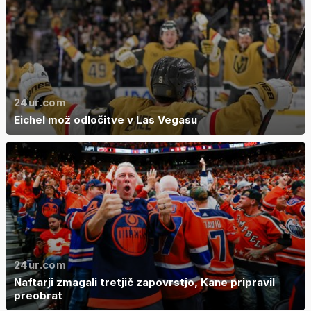
24ur.com
Eichel mož odločitve v Las Vegasu
24ur.com
Naftarji zmagali tretjič zapovrstjo, Kane pripravil
preobrat