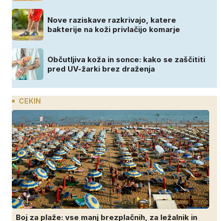
Nove raziskave razkrivajo, katere
bakterije na koži privlačijo komarje
Občutljiva koža in sonce: kako se zaščititi
pred UV-žarki brez draženja
CEKIN
Boj za plaže: vse manj brezplačnih, za ležalnik in