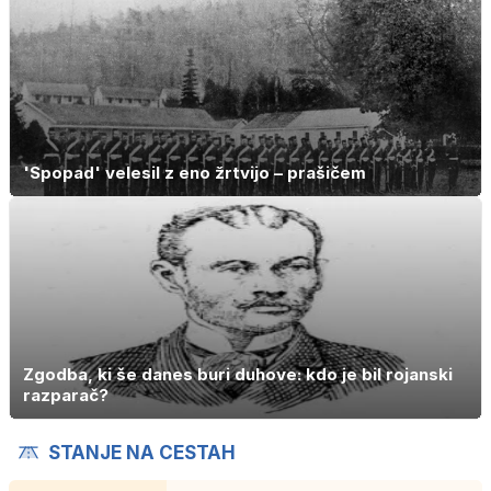
'Spopad' velesil z eno žrtvijo – prašičem
Zgodba, ki še danes buri duhove: kdo je bil rojanski
razparač?
STANJE NA CESTAH