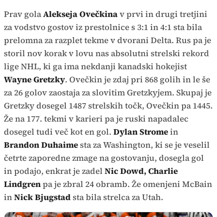
Prav gola
Alekseja Ovečkina
v prvi in drugi tretjini
za vodstvo gostov iz prestolnice s 3:1 in 4:1 sta bila
prelomna za razplet tekme v dvorani Delta. Rus pa je
storil nov korak v lovu nas absolutni strelski rekord
lige NHL, ki ga ima nekdanji kanadski hokejist
Wayne Gretzky
. Ovečkin je zdaj pri 868 golih in le še
za 26 golov zaostaja za slovitim Gretzkyjem. Skupaj je
Gretzky dosegel 1487 strelskih točk, Ovečkin pa 1445.
Že na 177. tekmi v karieri pa je ruski napadalec
dosegel tudi več kot en gol.
Dylan Strome
in
Brandon Duhaime
sta za Washington, ki se je veselil
četrte zaporedne zmage na gostovanju, dosegla gol
in podajo, enkrat je zadel
Nic Dowd, Charlie
Lindgren
pa je zbral 24 obramb. Že omenjeni McBain
in
Nick Bjugstad
sta bila strelca za Utah.