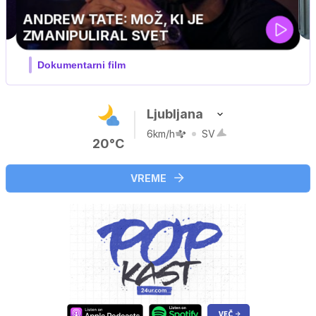
Ljubljana
6km/h
SV
20°C
VREME