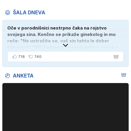
ŠALA DNEVA
Oče v porodnišnici nestrpno čaka na rojstvo
svojega sina. Končno se prikaže ginekolog in mu
reče: "Ne ustrašite se, vaš sin tehta le dober
kilogram!" "Nič čudnega, gospod doktor, saj se z
ženo poznava šele tri mesece."
718
740
ANKETA