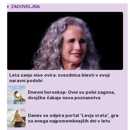
ZADOVOLJNA
Leta zanjo niso ovira: zvezdnica blesti v svoji
naravni podobi
Dnevni horoskop: Ovni so polni zagona,
dvojčke čakajo nova poznanstva
Danes se odpira portal 'Levja vrata', gre
za enega najpomembnejših dni v letu