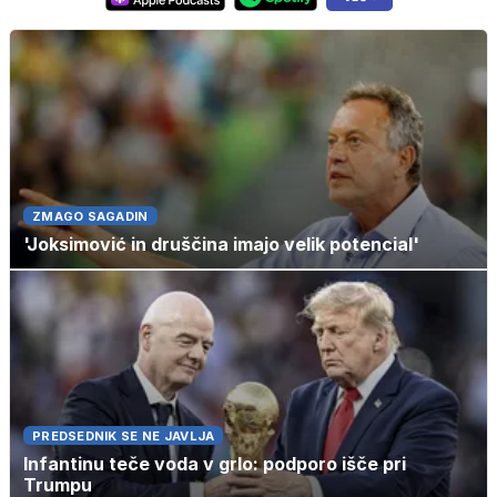
ZMAGO SAGADIN
'Joksimović in druščina imajo velik potencial'
PREDSEDNIK SE NE JAVLJA
Infantinu teče voda v grlo: podporo išče pri
Trumpu