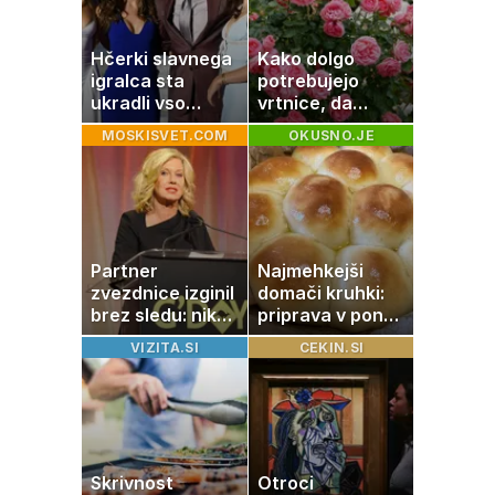
Hčerki slavnega
Kako dolgo
igralca sta
potrebujejo
ukradli vso
vrtnice, da
pozornost
zrastejo? Vse o
MOSKISVET.COM
OKUSNO.JE
rasti, cvetenju in
negi vrtnic
Partner
Najmehkejši
zvezdnice izginil
domači kruhki:
brez sledu: nikoli
priprava v ponvi
ga niso našli,
je trik za popoln
VIZITA.SI
CEKIN.SI
nato je prišla še
rezultat
ena tragedija
Skrivnost
Otroci