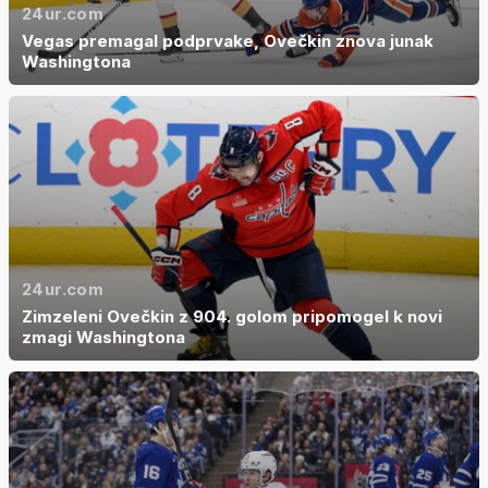
24ur.com
Vegas premagal podprvake, Ovečkin znova junak
Washingtona
24ur.com
Zimzeleni Ovečkin z 904. golom pripomogel k novi
zmagi Washingtona