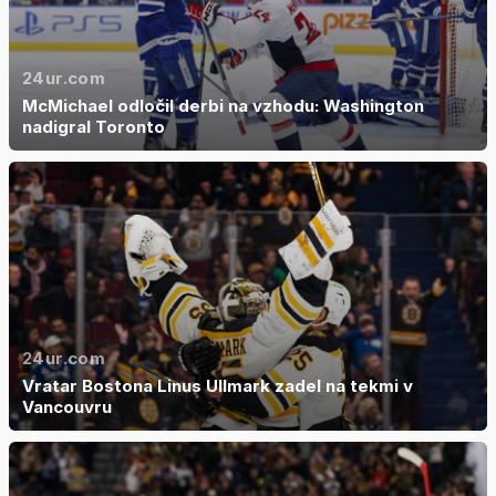
24ur.com
McMichael odločil derbi na vzhodu: Washington
nadigral Toronto
24ur.com
Vratar Bostona Linus Ullmark zadel na tekmi v
Vancouvru