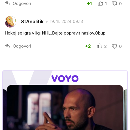
Odgovori
+1
1
0
StAnalitik
19. 11. 2024 09.13
Hokej se igra v ligi NHL.Dajte popravit naslov.Obup
Odgovori
+2
2
0