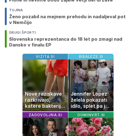
TUJINA
Ženo pozabil na mejnem prehodu in nadaljeval pot
v Nemčijo
DRUGI ŠPORTI
Slovenska reprezentanca do 18 let po zmagi nad
Dansko v finalu EP
VIZITA.SI
BIBALEZE.SI
Nove raziskave
Jennifer Lopez
razkrivajo,
želela pokazati
katere bakterije
idilo, splet pa je
na koži privlačijo
razburila ena
ZADOVOLJNA.SI
DOMINVRT.SI
komarje
stvar