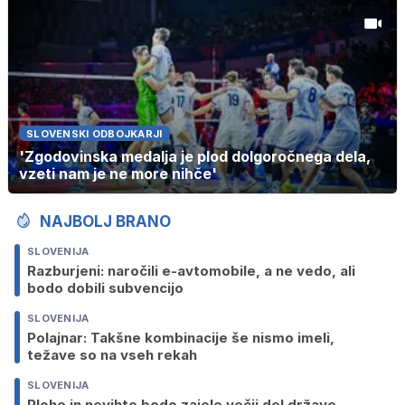
SLOVENSKI ODBOJKARJI
'Zgodovinska medalja je plod dolgoročnega dela,
vzeti nam je ne more nihče'
NAJBOLJ BRANO
SLOVENIJA
Razburjeni: naročili e-avtomobile, a ne vedo, ali
bodo dobili subvencijo
SLOVENIJA
Polajnar: Takšne kombinacije še nismo imeli,
težave so na vseh rekah
SLOVENIJA
Plohe in nevihte bodo zajele večji del države