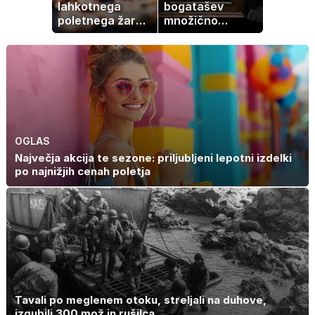
lahkotnega
bogatašev
poletnega žara,
množično
po katerem ne
prodajajo
boste
družinske
potrebovali
zbirke: raje imajo
popoldanskega
denar kot
spanca
umetnine
OGLAS
Največja akcija te sezone: priljubljeni lepotni izdelki
po najnižjih cenah poletja
Tavali po meglenem otoku, streljali na duhove,
izgubili 300 mož in rušilca