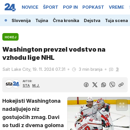
NOVICE
ŠPORT
POP IN
POPKAST
VREME
Slovenija
Tujina
Črna kronika
Dejstva
Tuja scena
HOKEJ
Washington prevzel vodstvo na
vzhodu lige NHL
Salt Lake City, 19. 11. 2024 07.31
3 min branja
3
AVTOR:
STA
M.J.
Hokejisti Washingtona
nadaljujejo niz
gostujočih zmag. Davi
so tudi z dvema goloma