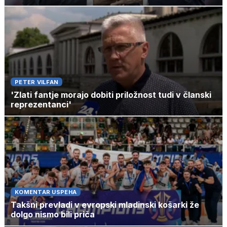
PETER VILFAN
'Zlati fantje morajo dobiti priložnost tudi v članski
reprezentanci'
KOMENTAR USPEHA
Takšni prevladi v evropski mladinski košarki že
dolgo nismo bili priča