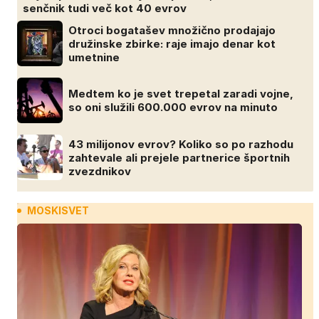
senčnik tudi več kot 40 evrov
Otroci bogatašev množično prodajajo
družinske zbirke: raje imajo denar kot
umetnine
Medtem ko je svet trepetal zaradi vojne,
so oni služili 600.000 evrov na minuto
43 milijonov evrov? Koliko so po razhodu
zahtevale ali prejele partnerice športnih
zvezdnikov
MOSKISVET