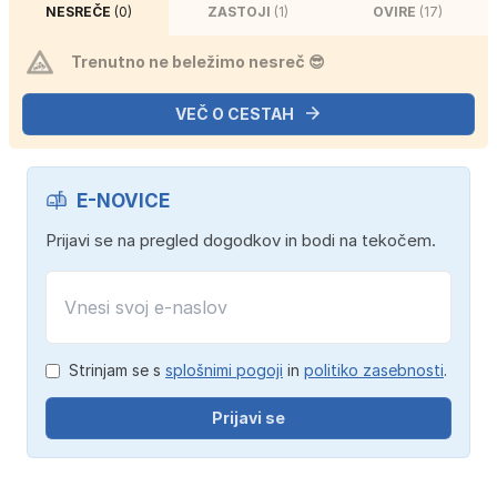
NESREČE
(0)
ZASTOJI
(1)
OVIRE
(17)
Trenutno ne beležimo nesreč 😎
VEČ O CESTAH
E-NOVICE
Prijavi se na pregled dogodkov in bodi na tekočem.
Strinjam se s
splošnimi pogoji
in
politiko zasebnosti
.
Prijavi se