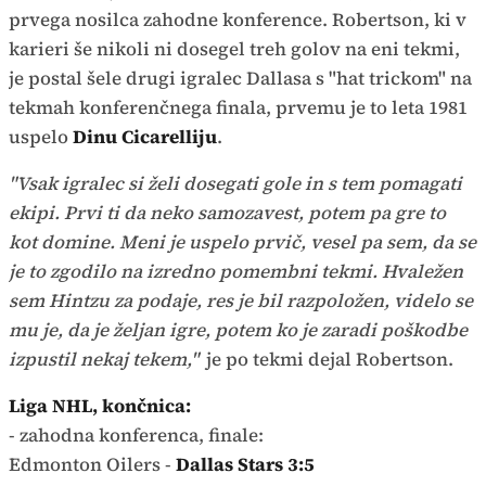
prvega nosilca zahodne konference. Robertson, ki v
karieri še nikoli ni dosegel treh golov na eni tekmi,
je postal šele drugi igralec Dallasa s "hat trickom" na
tekmah konferenčnega finala, prvemu je to leta 1981
uspelo
Dinu Cicarelliju
.
"Vsak igralec si želi dosegati gole in s tem pomagati
ekipi. Prvi ti da neko samozavest, potem pa gre to
kot domine. Meni je uspelo prvič, vesel pa sem, da se
je to zgodilo na izredno pomembni tekmi. Hvaležen
sem Hintzu za podaje, res je bil razpoložen, videlo se
mu je, da je željan igre, potem ko je zaradi poškodbe
izpustil nekaj tekem,"
je po tekmi dejal Robertson.
Liga NHL, končnica:
- zahodna konferenca, finale:
Edmonton Oilers -
Dallas Stars 3:5