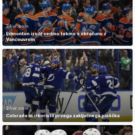
24ur.com
Edmonton izsilil sedmo tekmo v obračunu z
Vancouvrom
24ur.com
Colorado ni izkoristil prvega zaključnega ploščka