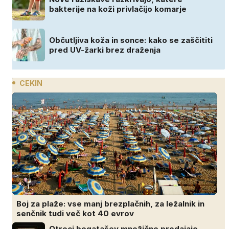
bakterije na koži privlačijo komarje
Občutljiva koža in sonce: kako se zaščititi
pred UV-žarki brez draženja
CEKIN
Boj za plaže: vse manj brezplačnih, za ležalnik in
senčnik tudi več kot 40 evrov
Otroci bogatašev množično prodajajo