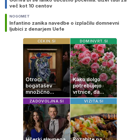
več kot 10 centov
NOGOMET
Infantino zanika navedbe o izplačilu domnevni
ljubici z denarjem Uefe
CEKIN.SI
DOMINVRT.SI
Otroci
Kako dolgo
bogatašev
potrebujejo
množično
vrtnice, da
prodajajo
zrastejo? Vse o
ZADOVOLJNA.SI
VIZITA.SI
družinske
rasti, cvetenju in
zbirke: raje imajo
negi vrtnic
denar kot
umetnine
Hčerki slavnega
Pozabite na