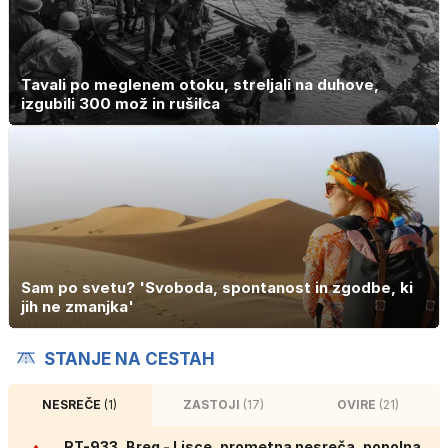
Tavali po meglenem otoku, streljali na duhove,
izgubili 300 mož in rušilca
Sam po svetu? 'Svoboda, spontanost in zgodbe, ki
jih ne zmanjka'
STANJE NA CESTAH
NESREČE
(1)
ZASTOJI
(17)
OVIRE
(21)
RT-933, Breg - Lisce, prometna nesreča, popolna