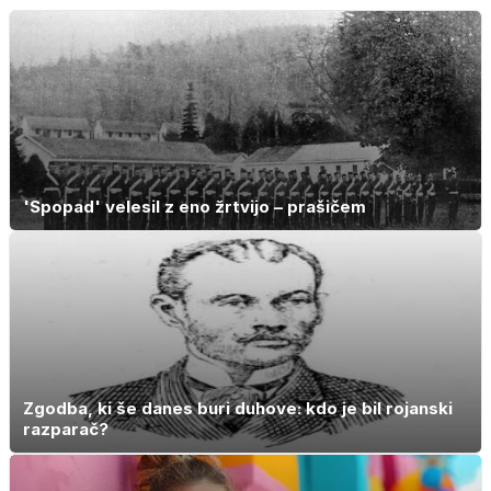
rezultat
stvar
'Spopad' velesil z eno žrtvijo – prašičem
Zgodba, ki še danes buri duhove: kdo je bil rojanski
razparač?