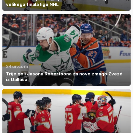
velikega finala lige NHL
24ur.com
Trije goli Jasona Robertsona za novo zmago Zvezd
iz Dallasa