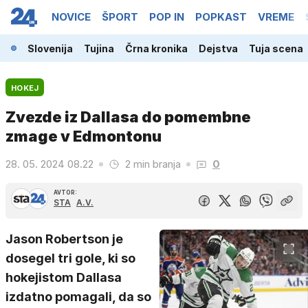
NOVICE
ŠPORT
POP IN
POPKAST
VREME
Slovenija
Tujina
Črna kronika
Dejstva
Tuja scena
HOKEJ
Zvezde iz Dallasa do pomembne
zmage v Edmontonu
28. 05. 2024 08.22
2 min branja
0
AVTOR:
STA
A.V.
Jason Robertson je
dosegel tri gole, ki so
hokejistom Dallasa
izdatno pomagali, da so