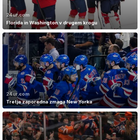
24ur.com
Florida in Washington v drugem krogu
24ur.com
Tretja zaporedna zmaga New Yorka