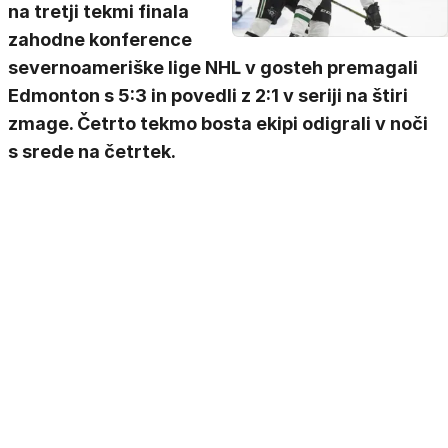
na tretji tekmi finala
zahodne konference
severnoameriške lige NHL v gosteh premagali
Edmonton s 5:3 in povedli z 2:1 v seriji na štiri
zmage. Četrto tekmo bosta ekipi odigrali v noči
s srede na četrtek.