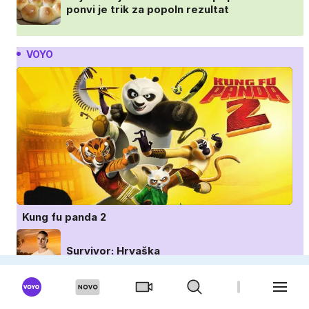
ponvi je trik za popoln rezultat
VOYO
Kung fu panda 2
Survivor: Hrvaška
Znan obraz ima svoj glas: Hrvaška