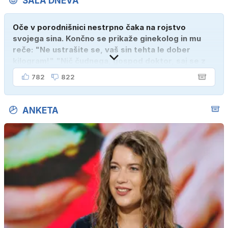
ŠALA DNEVA
Oče v porodnišnici nestrpno čaka na rojstvo
svojega sina. Končno se prikaže ginekolog in mu
reče: "Ne ustrašite se, vaš sin tehta le dober
kilogram!" "Nič čudnega, gospod doktor, saj se z
ženo poznava šele tri mesece."
782
822
ANKETA