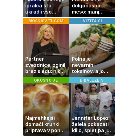
igralca sta
dolgočasno
ukradli vso
meso: manj
pozornost
maščobe, več
MOSKISVET.COM
VIZITA.SI
svežine
Partner
Polna je
zvezdnice izginil
nevarnih
brez sledu: nikoli
toksinov, a jo
ga niso našli,
imamo vsi radi:
OKUSNO.JE
BIBALEZE.SI
nato je prišla še
to je najbolj
ena tragedija
nezdrava riba, ki
jo mnogi redno
uživajo
Najmehkejši
Jennifer Lopez
domači kruhki:
želela pokazati
priprava v ponvi
idilo, splet pa je
je trik za popoln
razburila ena