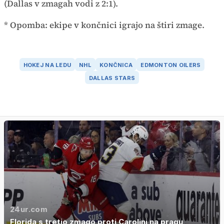
(Dallas v zmagah vodi z 2:1).
* Opomba: ekipe v končnici igrajo na štiri zmage.
HOKEJ NA LEDU
NHL
KONČNICA
EDMONTON OILERS
DALLAS STARS
24ur.com
Florida s tretjo zmago proti Carolini na pragu