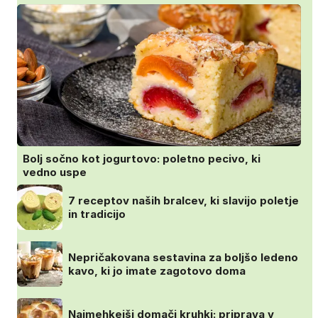
Bolj sočno kot jogurtovo: poletno pecivo, ki
vedno uspe
7 receptov naših bralcev, ki slavijo poletje
in tradicijo
Nepričakovana sestavina za boljšo ledeno
kavo, ki jo imate zagotovo doma
Najmehkejši domači kruhki: priprava v