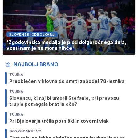
SLOVENSKI ODBOJKARJI
'Zgodovinska medalja je plod dolgoročnega dela,
vzeti nam je ne more nihče'
NAJBOLJ BRANO
TUJINA
Preoblečen v klovna do smrti zabodel 78-letnika
TUJINA
Slovencu, ki naj bi umoril Stefanie, pri prevozu
trupla pomagala brat in oče?
TUJINA
Pri Bjelovarju trčila potniški in tovorni vlak
GOSPODARSTVO
Goriva bi se lahko občutno pocenila: dizel tudi za