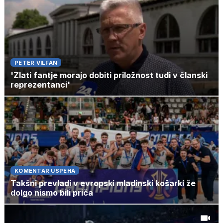
PETER VILFAN
'Zlati fantje morajo dobiti priložnost tudi v članski
reprezentanci'
KOMENTAR USPEHA
Takšni prevladi v evropski mladinski košarki že
dolgo nismo bili priča