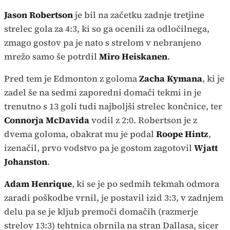
Jason Robertson
je bil na začetku zadnje tretjine
strelec gola za 4:3, ki so ga ocenili za odločilnega,
zmago gostov pa je nato s strelom v nebranjeno
mrežo samo še potrdil
Miro Heiskanen
.
Pred tem je Edmonton z goloma
Zacha Kymana
, ki je
zadel še na sedmi zaporedni domači tekmi in je
trenutno s 13 goli tudi najboljši strelec končnice, ter
Connorja McDavida
vodil z 2:0. Robertson je z
dvema goloma, obakrat mu je podal
Roope Hintz
,
izenačil, prvo vodstvo pa je gostom zagotovil
Wjatt
Johanston
.
Adam Henrique
, ki se je po sedmih tekmah odmora
zaradi poškodbe vrnil, je postavil izid 3:3, v zadnjem
delu pa se je kljub premoči domačih (razmerje
strelov 13:3) tehtnica obrnila na stran Dallasa, sicer