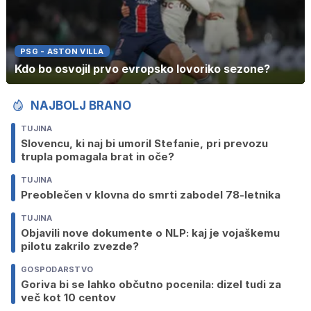
PSG - ASTON VILLA
Kdo bo osvojil prvo evropsko lovoriko sezone?
NAJBOLJ BRANO
TUJINA
Slovencu, ki naj bi umoril Stefanie, pri prevozu
trupla pomagala brat in oče?
TUJINA
Preoblečen v klovna do smrti zabodel 78-letnika
TUJINA
Objavili nove dokumente o NLP: kaj je vojaškemu
pilotu zakrilo zvezde?
GOSPODARSTVO
Goriva bi se lahko občutno pocenila: dizel tudi za
več kot 10 centov