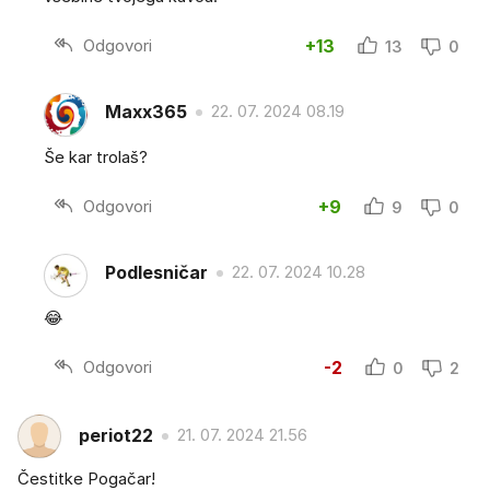
Odgovori
+13
13
0
Maxx365
22. 07. 2024 08.19
Še kar trolaš?
Odgovori
+9
9
0
Podlesničar
22. 07. 2024 10.28
😂
Odgovori
-2
0
2
periot22
21. 07. 2024 21.56
Čestitke Pogačar!