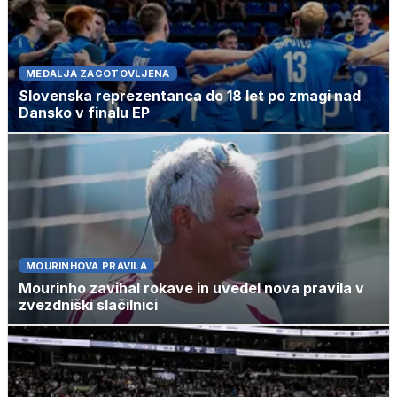
MEDALJA ZAGOTOVLJENA
Slovenska reprezentanca do 18 let po zmagi nad
Dansko v finalu EP
MOURINHOVA PRAVILA
Mourinho zavihal rokave in uvedel nova pravila v
zvezdniški slačilnici