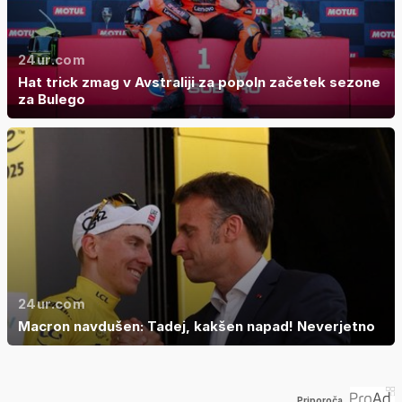
24ur.com
Hat trick zmag v Avstraliji za popoln začetek sezone
za Bulego
24ur.com
Macron navdušen: Tadej, kakšen napad! Neverjetno
Priporoča