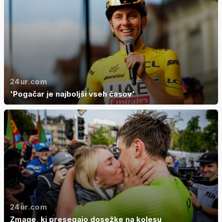
24ur.com
'Pogačar je najboljši vseh časov'
24ur.com
Zmage, ki presegajo dosežke na kolesu