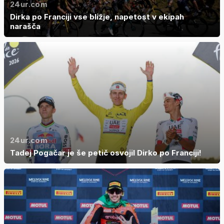
24ur.com
Dirka po Franciji vse bližje, napetost v ekipah
narašča
24ur.com
Tadej Pogačar je še petič osvojil Dirko po Franciji!