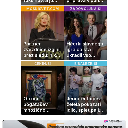
toksinov, a jo
priprava v ponvi
imamo vsi radi:
je trik za popoln
MOSKISVET.COM
ZADOVOLJNA.SI
to je najbolj
rezultat
nezdrava riba, ki
jo mnogi redno
uživajo
Partner
Hčerki slavnega
zvezdnice izginil
igralca sta
brez sledu: nikoli
ukradli vso
ga niso našli,
pozornost
CEKIN.SI
BIBALEZE.SI
nato je prišla še
ena tragedija
Otroci
Jennifer Lopez
bogatašev
želela pokazati
množično
idilo, splet pa je
prodajajo
razburila ena
družinske
stvar
zbirke: raje imajo