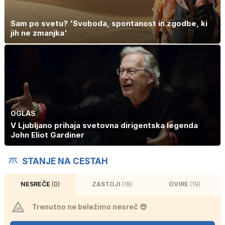
Sam po svetu? 'Svoboda, spontanost in zgodbe, ki
jih ne zmanjka'
OGLAS
V Ljubljano prihaja svetovna dirigentska legenda
John Eliot Gardiner
STANJE NA CESTAH
NESREČE
(0)
ZASTOJI
(18)
OVIRE
(19)
Trenutno ne beležimo nesreč 😎