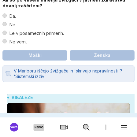
dovolj zaščiteni?
Da.
Ne.
Le v posameznih primerih.
Ne vem.
Moški
Ženska
V Mariboru iščejo žvižgača in 'skrivajo nepravilnosti'?
'Sistemski izziv'
BIBALEZE