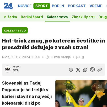
NOVICE
ŠPORT
POP IN
POPKAST
VREME
Košarka
Borilni športi
Kolesarstvo
Zimski športi
Drugi
KOLESARSTVO
Hat-trick zmag, po katerem čestitke in
presežniki dežujejo z vseh strani
Nica, 21. 07. 2024 21.44
3 min branja
8
AVTOR:
STA
Slovenski as Tadej
Pogačar je še tretjič v
karieri slavil na največji
kolesarski dirki po