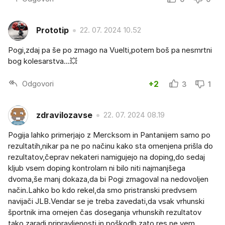
Prototip
22. 07. 2024 10.52
Pogi,zdaj pa še po zmago na Vuelti,potem boš pa nesmrtni
bog kolesarstva...💥
Odgovori
+2
3
1
zdravilozavse
22. 07. 2024 08.19
Pogija lahko primerjajo z Mercksom in Pantanijem samo po
rezultatih,nikar pa ne po načinu kako sta omenjena prišla do
rezultatov,čeprav nekateri namigujejo na doping,do sedaj
kljub vsem doping kontrolam ni bilo niti najmanjšega
dvoma,še manj dokaza,da bi Pogi zmagoval na nedovoljen
način.Lahko bo kdo rekel,da smo pristranski predvsem
navijači JLB.Vendar se je treba zavedati,da vsak vrhunski
športnik ima omejen čas doseganja vrhunskih rezultatov
tako zaradi pripravljenosti in poškodb zato res ne vem