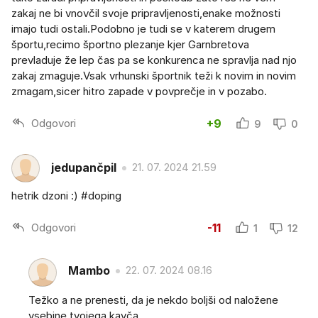
zakaj ne bi vnovčil svoje pripravljenosti,enake možnosti
imajo tudi ostali.Podobno je tudi se v katerem drugem
športu,recimo športno plezanje kjer Garnbretova
prevladuje že lep čas pa se konkurenca ne spravlja nad njo
zakaj zmaguje.Vsak vrhunski športnik teži k novim in novim
zmagam,sicer hitro zapade v povprečje in v pozabo.
Odgovori
+9
9
0
jedupančpil
21. 07. 2024 21.59
hetrik dzoni :) #doping
Odgovori
-11
1
12
Mambo
22. 07. 2024 08.16
Težko a ne prenesti, da je nekdo boljši od naložene
vsebine tvojega kavča.