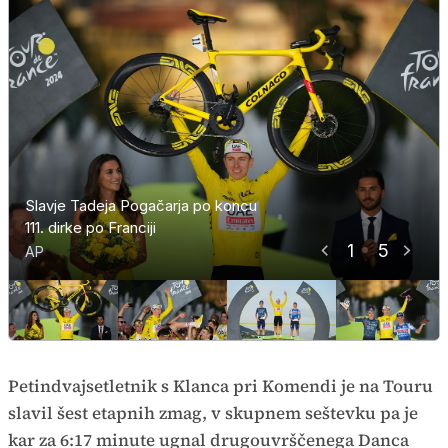
Slavje Tadeja Pogačarja po koncu
Slavje Tadeja Pogačarja po koncu
Slavje Tadeja Pogačarja po koncu
Slavje Tadeja Pogačarja po koncu
111. dirke po Franciji
111. dirke po Franciji
111. dirke po Franciji
111. dirke po Franciji
1
5
Tadej Pogačar
AP
AP
AP
AP
AP
Petindvajsetletnik s Klanca pri Komendi je na Touru
slavil šest etapnih zmag, v skupnem seštevku pa je
kar za 6:17 minute ugnal drugouvrščenega Danca