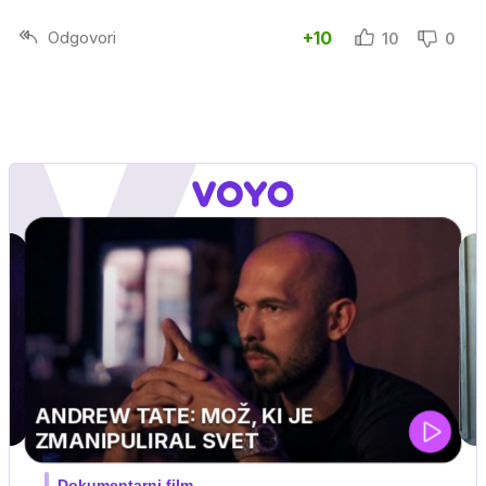
Odgovori
+10
10
0
MOJ PRIJATELJ PINGVIN
Film meseca / družinski, pustolovski