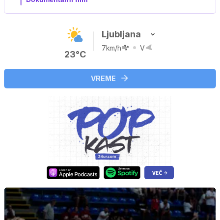
Ljubljana
7km/h
V
23°C
VREME