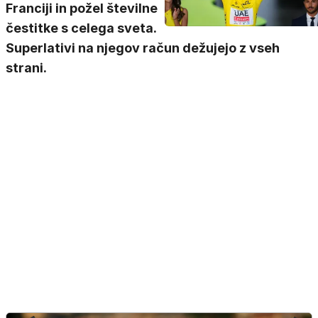
Franciji in požel številne
čestitke s celega sveta.
Superlativi na njegov račun dežujejo z vseh
strani.