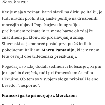
Noro, bravo!"
Ker je maja v rožnati barvi slavil na dirki po Italiji, je
tudi uradni profil italijanske pentlje na družbenih
omrežjih objavil Pogačarjevo fotografijo s
prelivanjem rožnate in rumene barve ob zdaj že
značilnem priklonu ob proslavljanju zmag.
Slovenski as je namreč postal prvi po 26 letih in
pokojnemu Italijanu
Marcu Pantaniju
, ki je v enem
letu osvojil obe tritedenski preizkušnji.
Pogačarja so zdaj dodali sedmerici kolesarjev, ki jim
je uspel ta dvojček, tudi pri francoskem časniku
L'Equipe. Ob tem so v svojem slogu pripisali le eno
besedo: "nesporno".
Francozi ga že primerjajo z Merckxom