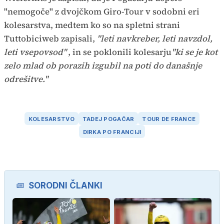
"nemogoče" z dvojčkom Giro-Tour v sodobni eri
kolesarstva, medtem ko so na spletni strani
Tuttobiciweb zapisali,
"leti navkreber, leti navzdol,
leti vsepovsod"
, in se poklonili kolesarju
"ki se je kot
zelo mlad ob porazih izgubil na poti do današnje
odrešitve."
KOLESARSTVO
TADEJ POGAČAR
TOUR DE FRANCE
DIRKA PO FRANCIJI
SORODNI ČLANKI