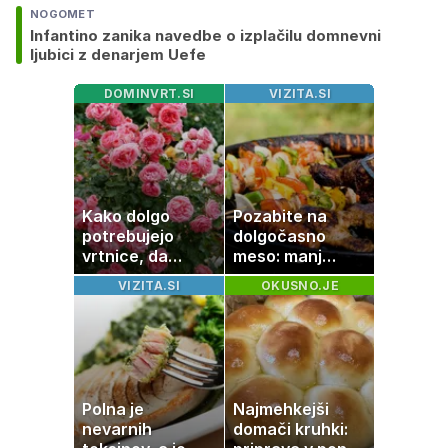
NOGOMET
Infantino zanika navedbe o izplačilu domnevni
ljubici z denarjem Uefe
DOMINVRT.SI
VIZITA.SI
Kako dolgo
Pozabite na
potrebujejo
dolgočasno
vrtnice, da
meso: manj
zrastejo? Vse o
maščobe, več
VIZITA.SI
OKUSNO.JE
rasti, cvetenju in
svežine
negi vrtnic
Polna je
Najmehkejši
nevarnih
domači kruhki: