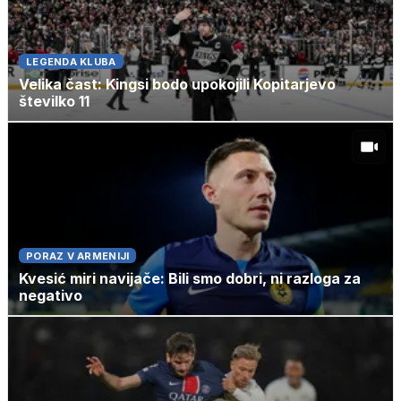
LEGENDA KLUBA
Velika čast: Kingsi bodo upokojili Kopitarjevo
številko 11
PORAZ V ARMENIJI
Kvesić miri navijače: Bili smo dobri, ni razloga za
negativo