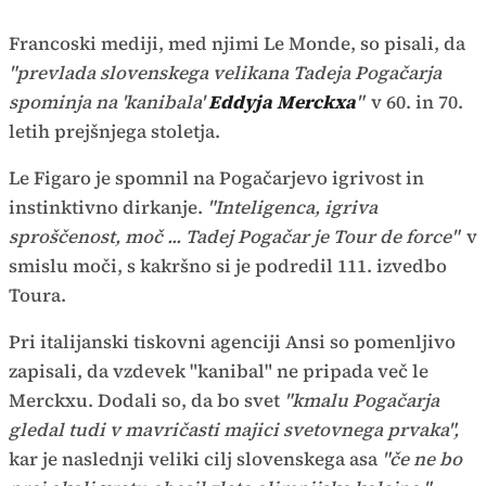
Francoski mediji, med njimi Le Monde, so pisali, da
"prevlada slovenskega velikana Tadeja Pogačarja
spominja na 'kanibala'
Eddyja Merckxa
"
v 60. in 70.
letih prejšnjega stoletja.
Le Figaro je spomnil na Pogačarjevo igrivost in
instinktivno dirkanje.
"Inteligenca, igriva
sproščenost, moč ... Tadej Pogačar je Tour de force"
v
smislu moči, s kakršno si je podredil 111. izvedbo
Toura.
Pri italijanski tiskovni agenciji Ansi so pomenljivo
zapisali, da vzdevek "kanibal" ne pripada več le
Merckxu. Dodali so, da bo svet
"kmalu Pogačarja
gledal tudi v mavričasti majici svetovnega prvaka",
kar je naslednji veliki cilj slovenskega asa
"če ne bo