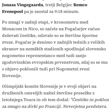
Jonasa Vingegaarda
, tretji Belgijec
Remco
Evenepoel
pa je zaostal za 9:18 minute.
Po zmagi v zadnji etapi, v kronometru med
Monacom in Nico, so začele na Pogačarjev račun
deževati čestitke, odzvale so se številne športne
zveze. Pogačar je denimo v zadnjih tednih z velikih
ekranov na nemških stadionih spodbujal slovensko
nogometno reprezentanco med tudi zanjo
zgodovinskim evropskim prvenstvom, zdaj so se mu
z objavo poklonili tudi pri Nogometni zvezi
Slovenije.
Olimpijski komite Slovenije je v svoji objavi na
družbenih omrežjih naštel številne presežke z
letošnjega Toura in ob tem dodal:
"Čestitke in poklon
za zmago na dirki po Franciji. Neverjetna predstava.