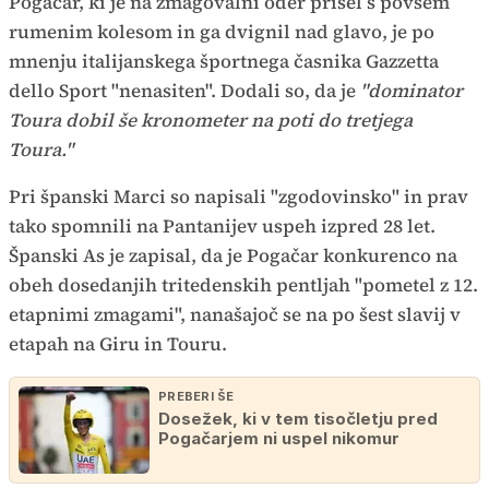
Pogačar, ki je na zmagovalni oder prišel s povsem
rumenim kolesom in ga dvignil nad glavo, je po
mnenju italijanskega športnega časnika Gazzetta
dello Sport "nenasiten". Dodali so, da je
"dominator
Toura dobil še kronometer na poti do tretjega
Toura."
Pri španski Marci so napisali "zgodovinsko" in prav
tako spomnili na Pantanijev uspeh izpred 28 let.
Španski As je zapisal, da je Pogačar konkurenco na
obeh dosedanjih tritedenskih pentljah "pometel z 12.
etapnimi zmagami", nanašajoč se na po šest slavij v
etapah na Giru in Touru.
PREBERI ŠE
Dosežek, ki v tem tisočletju pred
Pogačarjem ni uspel nikomur