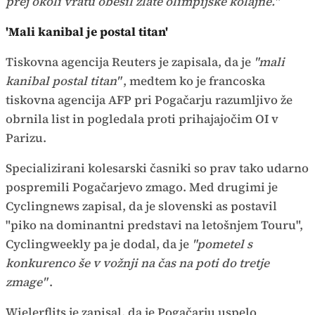
prej okoli vratu obesil zlate olimpijske kolajne."
'Mali kanibal je postal titan'
Tiskovna agencija Reuters je zapisala, da je
"mali
kanibal postal titan"
, medtem ko je francoska
tiskovna agencija AFP pri Pogačarju razumljivo že
obrnila list in pogledala proti prihajajočim OI v
Parizu.
Specializirani kolesarski časniki so prav tako udarno
pospremili Pogačarjevo zmago. Med drugimi je
Cyclingnews zapisal, da je slovenski as postavil
"piko na dominantni predstavi na letošnjem Touru",
Cyclingweekly pa je dodal, da je
"pometel s
konkurenco še v vožnji na čas na poti do tretje
zmage"
.
Wielerflits je zapisal, da je Pogačarju uspelo