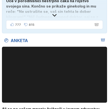
Oče v porodnišnici nestrpno čaka na rojstvo
svojega sina. Končno se prikaže ginekolog in mu
reče: "Ne ustrašite se, vaš sin tehta le dober
kilogram!" "Nič čudnega, gospod doktor, saj se z
ženo poznava šele tri mesece."
777
815
ANKETA
Ali so po vašem mnenju žvižgači v javnem zdravstvu