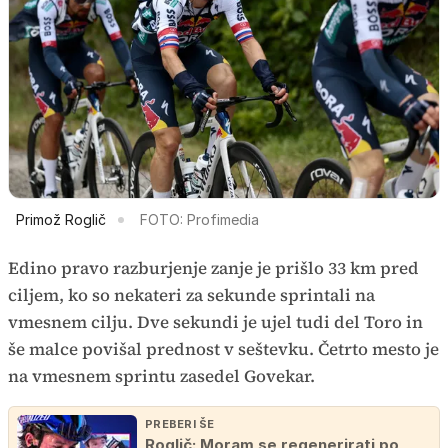
Primož Roglič
FOTO: Profimedia
Edino pravo razburjenje zanje je prišlo 33 km pred
ciljem, ko so nekateri za sekunde sprintali na
vmesnem cilju. Dve sekundi je ujel tudi del Toro in
še malce povišal prednost v seštevku. Četrto mesto je
na vmesnem sprintu zasedel Govekar.
PREBERI ŠE
Roglič: Moram se regenerirati po