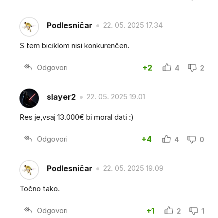
Podlesničar
22. 05. 2025 17.34
S tem biciklom nisi konkurenčen.
Odgovori
+2
4
2
slayer2
22. 05. 2025 19.01
Res je,vsaj 13.000€ bi moral dati :)
Odgovori
+4
4
0
Podlesničar
22. 05. 2025 19.09
Točno tako.
Odgovori
+1
2
1