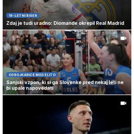
19-LETNI BISER
Zdaj je tudi uradno: Diomande okrepil Real Madrid
ODBOJKARICE MED ELITO
Sanjski vzpon, ki si ga Slovenke pred nekaj leti ne
bi upale napovedati