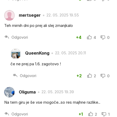
mertseger
22. 05. 2025 19.55
Teh mirnih dni po prej ali slej zmanjkalo
Odgovori
+4
4
0
QueenKong
22. 05. 2025 20.11
če ne prej pa 1.6. zagotovo !
Odgovori
+2
2
0
Oliguma
22. 05. 2025 19.39
Na tem giru je še vse mogoče..so res majhne razlike..
Odgovori
+1
2
1