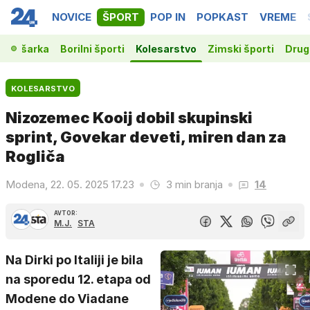
NOVICE
ŠPORT
POP IN
POPKAST
VREME
Košarka
Borilni športi
Kolesarstvo
Zimski športi
Drugi
KOLESARSTVO
Nizozemec Kooij dobil skupinski
sprint, Govekar deveti, miren dan za
Rogliča
Modena, 22. 05. 2025 17.23
3 min branja
14
AVTOR:
M.J.
STA
Na Dirki po Italiji je bila
na sporedu 12. etapa od
Modene do Viadane