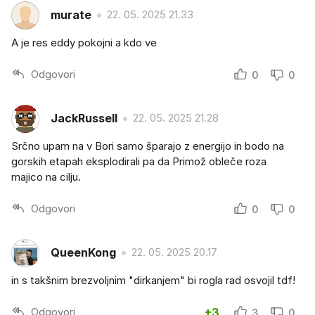
murate
22. 05. 2025 21.33
A je res eddy pokojni a kdo ve
Odgovori
0
0
JackRussell
22. 05. 2025 21.28
Srčno upam na v Bori samo šparajo z energijo in bodo na
gorskih etapah eksplodirali pa da Primož obleče roza
majico na cilju.
Odgovori
0
0
QueenKong
22. 05. 2025 20.17
in s takšnim brezvoljnim "dirkanjem" bi rogla rad osvojil tdf!
Odgovori
+3
3
0