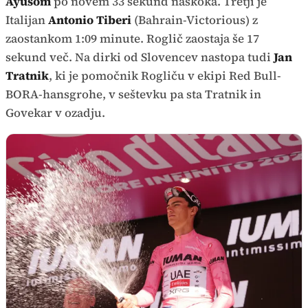
Ayusom
po novem 33 sekund naskoka. Tretji je
Italijan
Antonio Tiberi
(Bahrain-Victorious) z
zaostankom 1:09 minute. Roglič zaostaja še 17
sekund več. Na dirki od Slovencev nastopa tudi
Jan
Tratnik
,
ki je pomočnik Rogliču v ekipi Red Bull-
BORA-hansgrohe, v seštevku pa sta Tratnik in
Govekar v ozadju.