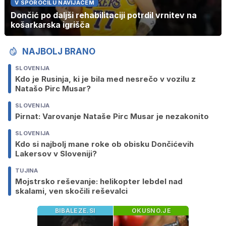
V SPOROČILU NAVIJAČEM
Dončić po daljši rehabilitaciji potrdil vrnitev na
košarkarska igrišča
NAJBOLJ BRANO
SLOVENIJA
Kdo je Rusinja, ki je bila med nesrečo v vozilu z
Natašo Pirc Musar?
SLOVENIJA
Pirnat: Varovanje Nataše Pirc Musar je nezakonito
SLOVENIJA
Kdo si najbolj mane roke ob obisku Dončićevih
Lakersov v Sloveniji?
TUJINA
Mojstrsko reševanje: helikopter lebdel nad
skalami, ven skočili reševalci
BIBALEZE.SI
OKUSNO.JE