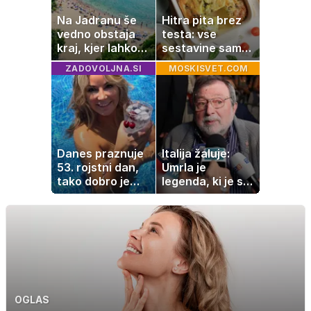
Na Jadranu še
Hitra pita brez
vedno obstaja
testa: vse
kraj, kjer lahko
sestavine samo
dopustujete
zmešate in
ZADOVOLJNA.SI
MOSKISVET.COM
poceni:
pečica opravi
nastanitev že od
ostalo
10 evrov, kosilo
za pet evrov
Danes praznuje
Italija žaluje:
53. rojstni dan,
Umrla je
tako dobro je
legenda, ki je s
videti znana
svojimi pesmimi
Slovenka
zaznamovala
Italijo
OGLAS