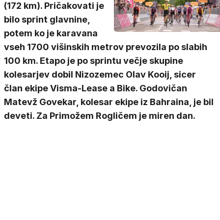
(172 km). Pričakovati je
bilo sprint glavnine,
potem ko je karavana
vseh 1700 višinskih metrov prevozila po slabih
100 km. Etapo je po sprintu večje skupine
kolesarjev dobil Nizozemec Olav Kooij, sicer
član ekipe Visma-Lease a Bike. Godovičan
Matevž Govekar, kolesar ekipe iz Bahraina, je bil
deveti. Za Primožem Rogličem je miren dan.