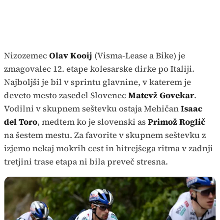
Nizozemec
Olav Kooij
(Visma-Lease a Bike) je
zmagovalec 12. etape kolesarske dirke po Italiji.
Najboljši je bil v sprintu glavnine, v katerem je
deveto mesto zasedel Slovenec
Matevž Govekar
.
Vodilni v skupnem seštevku ostaja Mehičan
Isaac
del Toro
, medtem ko je slovenski as
Primož Roglič
na šestem mestu. Za favorite v skupnem seštevku z
izjemo nekaj mokrih cest in hitrejšega ritma v zadnji
tretjini trase etapa ni bila preveč stresna.