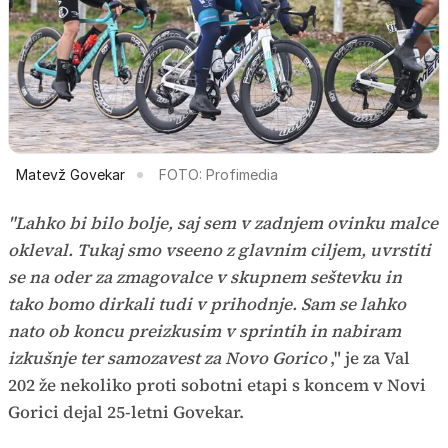
Matevž Govekar
FOTO: Profimedia
"Lahko bi bilo bolje, saj sem v zadnjem ovinku malce
okleval. Tukaj smo vseeno z glavnim ciljem, uvrstiti
se na oder za zmagovalce v skupnem seštevku in
tako bomo dirkali tudi v prihodnje. Sam se lahko
nato ob koncu preizkusim v sprintih in nabiram
izkušnje ter samozavest za Novo Gorico
," je za Val
202 že nekoliko proti sobotni etapi s koncem v Novi
Gorici dejal 25-letni Govekar.