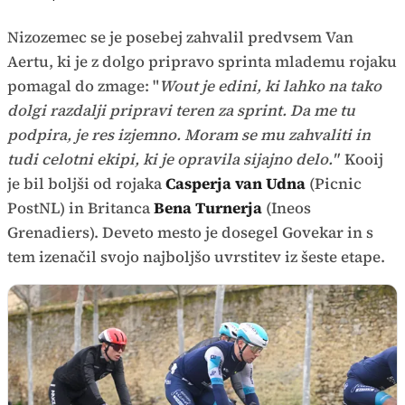
Nizozemec se je posebej zahvalil predvsem Van
Aertu, ki je z dolgo pripravo sprinta mlademu rojaku
pomagal do zmage: "
Wout je edini, ki lahko na tako
dolgi razdalji pripravi teren za sprint. Da me tu
podpira, je res izjemno. Moram se mu zahvaliti in
tudi celotni ekipi, ki je opravila sijajno delo."
Kooij
je bil boljši od rojaka
Casperja van Udna
(Picnic
PostNL) in Britanca
Bena Turnerja
(Ineos
Grenadiers). Deveto mesto je dosegel Govekar in s
tem izenačil svojo najboljšo uvrstitev iz šeste etape.