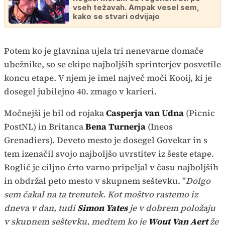
vseh težavah. Ampak vesel sem,
kako se stvari odvijajo
Potem ko je glavnina ujela tri nenevarne domače
ubežnike, so se ekipe najboljših sprinterjev posvetile
koncu etape. V njem je imel največ moči Kooij, ki je
dosegel jubilejno 40. zmago v karieri.
Močnejši je bil od rojaka
Casperja van Udna
(Picnic
PostNL) in Britanca
Bena Turnerja
(Ineos
Grenadiers). Deveto mesto je dosegel Govekar in s
tem izenačil svojo najboljšo uvrstitev iz šeste etape.
Roglič je ciljno črto varno pripeljal v času najboljših
in obdržal peto mesto v skupnem seštevku. "
Dolgo
sem čakal na ta trenutek. Kot moštvo rastemo iz
dneva v dan, tudi
Simon Yates
je v dobrem položaju
v skupnem seštevku, medtem ko je
Wout Van Aert
že