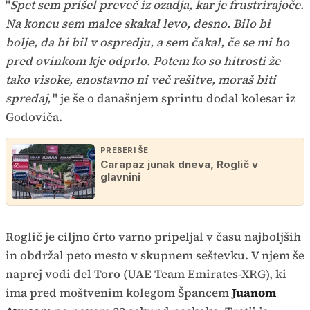
"
Spet sem prišel preveč iz ozadja, kar je frustrirajoče.
Na koncu sem malce skakal levo, desno. Bilo bi
bolje, da bi bil v ospredju, a sem čakal, če se mi bo
pred ovinkom kje odprlo. Potem ko so hitrosti že
tako visoke, enostavno ni več rešitve, moraš biti
spredaj,
" je še o današnjem sprintu dodal kolesar iz
Godoviča.
PREBERI ŠE
Carapaz junak dneva, Roglič v
glavnini
Roglič je ciljno črto varno pripeljal v času najboljših
in obdržal peto mesto v skupnem seštevku. V njem še
naprej vodi del Toro (UAE Team Emirates-XRG), ki
ima pred moštvenim kolegom Špancem
Juanom