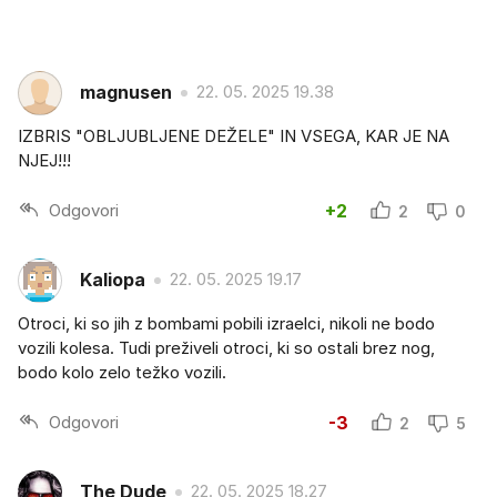
magnusen
22. 05. 2025 19.38
IZBRIS "OBLJUBLJENE DEŽELE" IN VSEGA, KAR JE NA
NJEJ!!!
Odgovori
+2
2
0
Kaliopa
22. 05. 2025 19.17
Otroci, ki so jih z bombami pobili izraelci, nikoli ne bodo
vozili kolesa. Tudi preživeli otroci, ki so ostali brez nog,
bodo kolo zelo težko vozili.
Odgovori
-3
2
5
The Dude
22. 05. 2025 18.27