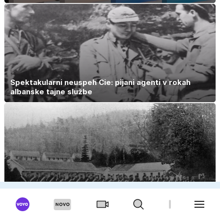
Spektakularni neuspeh Cie: pijani agenti v rokah
albanske tajne službe
'Spopad' velesil z eno žrtvijo – prašičem