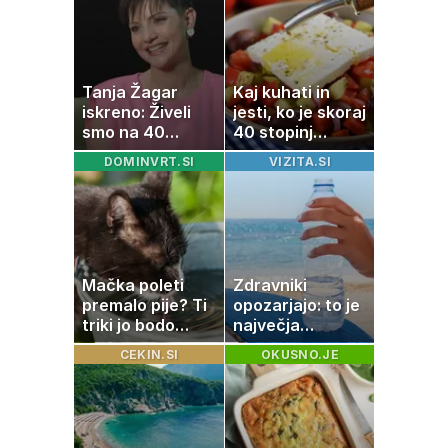
Tanja Žagar
Kaj kuhati in
iskreno: Živeli
jesti, ko je skoraj
smo na 40
40 stopinj
kvadratih, a
Celzija: 5 kosil
DOMINVRT.SI
VIZITA.SI
imela sem vse,
brez prižiganja
kar otrok
pečice
potrebuje
Mačka poleti
Zdravniki
premalo pije? Ti
opozarjajo: to je
triki jo bodo
največja
spodbudili, da
napaka, ki jo
CEKIN.SI
OKUSNO.JE
zaužije več vode
ljudje delajo med
vročino