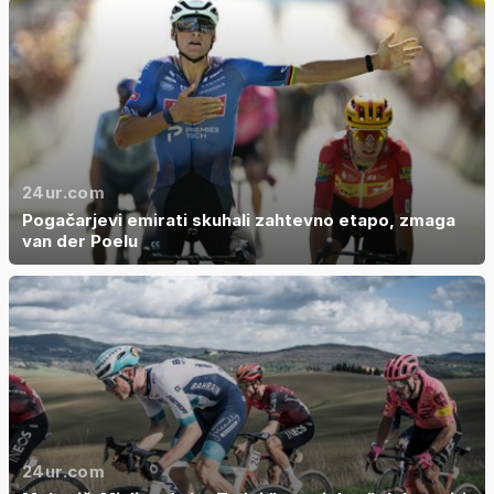
24ur.com
Pogačarjevi emirati skuhali zahtevno etapo, zmaga
van der Poelu
24ur.com