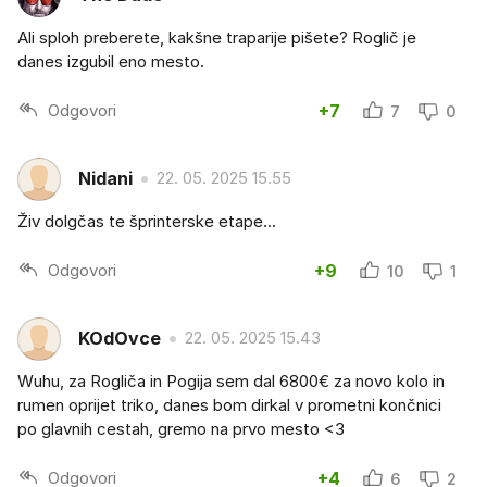
Ali sploh preberete, kakšne traparije pišete? Roglič je
danes izgubil eno mesto.
Odgovori
+7
7
0
Nidani
22. 05. 2025 15.55
Živ dolgčas te šprinterske etape...
Odgovori
+9
10
1
KOdOvce
22. 05. 2025 15.43
Wuhu, za Rogliča in Pogija sem dal 6800€ za novo kolo in
rumen oprijet triko, danes bom dirkal v prometni končnici
po glavnih cestah, gremo na prvo mesto <3
Odgovori
+4
6
2