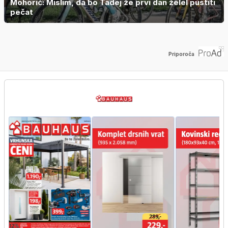
Mohorič: Mislim, da bo Tadej že prvi dan želel pustiti
pečat
Priporoča