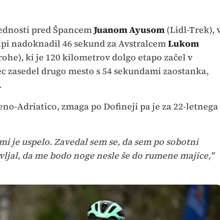
ednosti pred
Špancem
Juanom Ayusom
(Lidl-Trek), 
tapi nadoknadil 46 sekund za Avstralcem
Lukom
he), ki je 120 kilometrov dolgo etapo začel v
ec zasedel drugo mesto s 54 sekundami zaostanka,
.
reno-Adriatico, zmaga po Dofineji pa je za 22-letnega
mi je uspelo. Zavedal sem se, da sem po sobotni
vljal, da me bodo noge nesle še do rumene majice,"