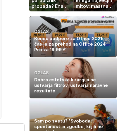
paradižnik
enega največjih
propada? Ena
mitov: mastna
napaka lahko
jetra ne
uniči rastline –
nastanejo
tako jih rešite
zaradi slanine,
temveč zaradi
OGLAS
živila, ki ga
Konec podpore za Office 2021:
imamo vsi radi
čas je za prehod na Office 2024
Pro za 19,99 €
OGLAS
Dobra estetska kirurgija ne
ustvarja filtrov, ustvarja naravne
rezultate
Sam po svetu? 'Svoboda,
spontanost in zgodbe, ki jih ne