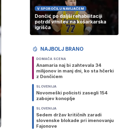
V SPOROČILU NAVIJAČEM
Dončić po daljši rehabilitaciji
potrdil vrnitev na košarkarska
igrišča
NAJBOLJ BRANO
DOMAČA SCENA
Anamaria naj bi zahtevala 34
milijonov in manj dni, ko sta hčerki
z Dončićem
SLOVENIJA
Novomeški policisti zasegli 154
zabojev konoplje
SLOVENIJA
Sedem držav kritičnih zaradi
slovenske blokade pri imenovanju
Fajonove