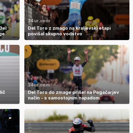
24ur.com
Del
Del Toro z zmago na kraljevski etapi
ge
povišal skupno vodstvo
24ur.com
lič
Del Toro do zmage prišel na Pogačarjev
način - s samostojnim napadom