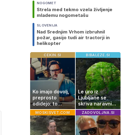
NOGOMET
Strela med tekmo vzela življenje
mlademu nogometašu
SLOVENIJA
Nad Srednjim Vrhom izbruhnil
požar, gasijo tudi air tractorji in
helikopter
CEKIN.SI
BIBALEZE.SI
Ko imajo dovolj,
Le uro iz
preprosto
Ljubljane se
odidejo: to
skriva naravni
znamenje
čudež, ki je kot
MOSKISVET.COM
ZADOVOLJNA.SI
najpogosteje da
ustvarjen za
odpoved
družinski izlet