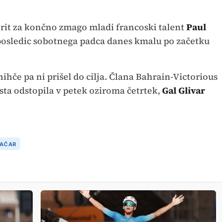
vorit za končno zmago mladi francoski talent
Paul
i posledic sobotnega padca danes kmalu po začetku
 nihče pa ni prišel do cilja. Člana Bahrain-Victorious
sta odstopila v petek oziroma četrtek,
Gal Glivar
GAČAR