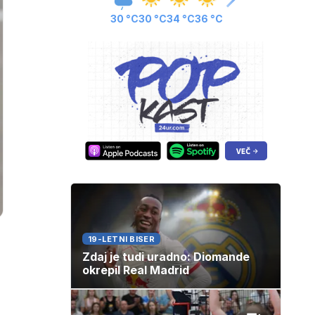
30 °C
30 °C
34 °C
36 °C
19-LETNI BISER
Zdaj je tudi uradno: Diomande
okrepil Real Madrid