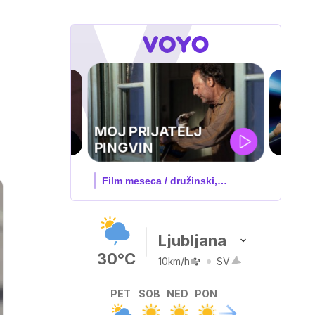
UEFA
SUPERPOKAL
V živo na VOYO: sreda ob 20.30
Ljubljana
30°C
10km/h
SV
PET
SOB
NED
PON