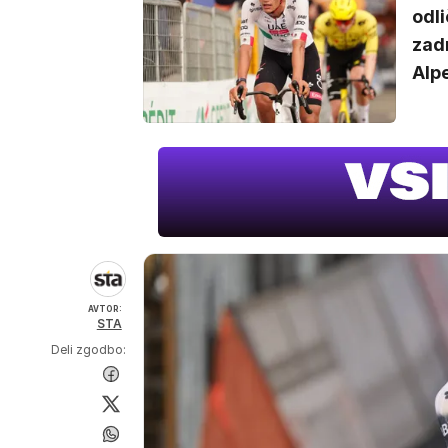
odl
zad
Alpe
AVTOR:
STA
Deli zgodbo: