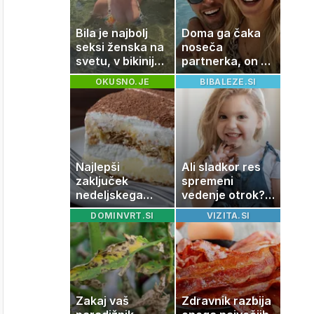
Bila je najbolj
Doma ga čaka
seksi ženska na
noseča
svetu, v bikiniju
partnerka, on pa
znova navdušila
dopustuje z
OKUSNO.JE
BIBALEZE.SI
drugo
Najlepši
Ali sladkor res
zaključek
spremeni
nedeljskega
vedenje otrok?
kosila: 8 sladic
Znanost ponuja
DOMINVRT.SI
VIZITA.SI
brez peke, ki se
presenetljiv
jih vsi veselijo
odgovor
Zakaj vaš
Zdravnik razbija