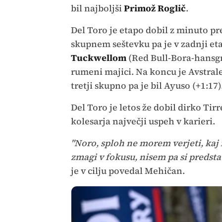
bil najboljši
Primož Roglič
.
Del Toro je etapo dobil z minuto pr
skupnem seštevku pa je v zadnji e
Tuckwellom
(Red Bull-Bora-hansgro
rumeni majici. Na koncu je Avstral
tretji skupno pa je bil Ayuso (+1:17)
Del Toro je letos že dobil dirko Tir
kolesarja največji uspeh v karieri.
"Noro, sploh ne morem verjeti, kaj 
zmagi v fokusu, nisem pa si predsta
je v cilju povedal Mehičan.