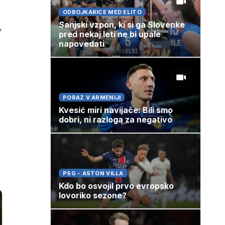
ODBOJKARICE MED ELITO
Sanjski vzpon, ki si ga Slovenke
v
pred nekaj leti ne bi upale
napovedati
PORAZ V ARMENIJI
Kvesić miri navijače: Bili smo
dobri, ni razloga za negativo
PSG - ASTON VILLA
Kdo bo osvojil prvo evropsko
lovoriko sezone?