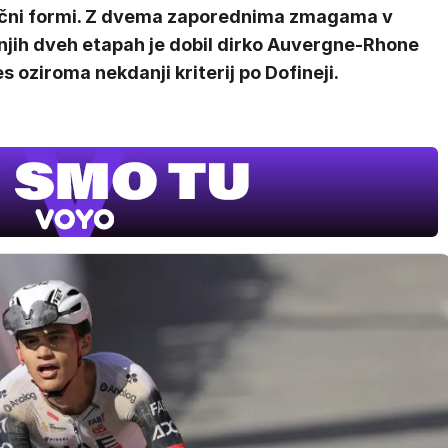
ični formi. Z dvema zaporednima zmagama v
njih dveh etapah je dobil dirko Auvergne-Rhone
s oziroma nekdanji kriterij po Dofineji.