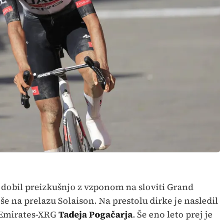
o dobil preizkušnjo z vzponom na sloviti Grand
 še na prelazu Solaison. Na prestolu dirke je nasledil
 Emirates-XRG
Tadeja Pogačarja
. Še eno leto prej je