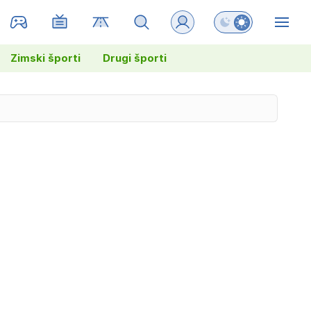
Preklopi barvni na
ZIN
Zimski športi
Drugi športi