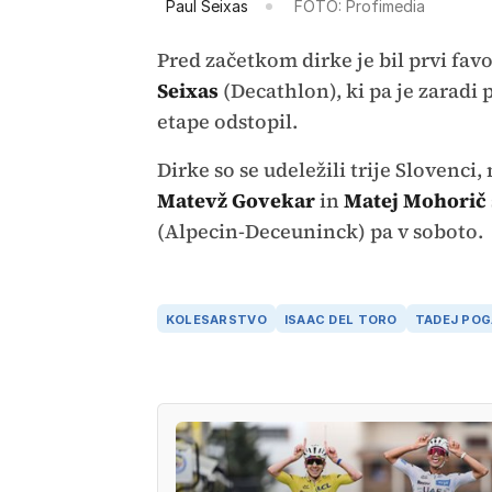
Paul Seixas
FOTO: Profimedia
Pred začetkom dirke je bil prvi fa
Seixas
(Decathlon), ki pa je zarad
etape odstopil.
Dirke so se udeležili trije Slovenci,
Matevž Govekar
in
Matej Mohorič
(Alpecin-Deceuninck) pa v soboto.
KOLESARSTVO
ISAAC DEL TORO
TADEJ PO