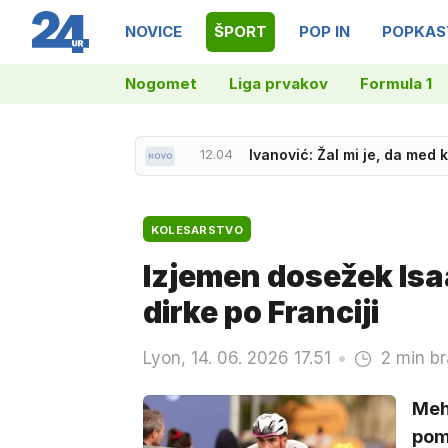
NOVICE
ŠPORT
POP IN
POPKAS
Nogomet
Liga prvakov
Formula 1
12.04
Ivanović: Žal mi je, da med 
KOLESARSTVO
Izjemen dosežek Isa
dirke po Franciji
Lyon, 14. 06. 2026 17.51
2 min br
Mehi
pomo