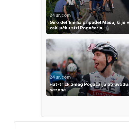
24ur.com
Giro del'Emilia pripadel Masu, ki je 
zaključku strl Pogačarja
24ur.com
Hat-trick zmag Pogačarja ob uvodu
sezone