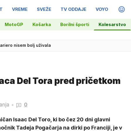
T
VREME
SVEŽE
TV ODDAJE
VOYO
MAGA
MotoGP
Košarka
Borilni športi
Kolesarstvo
kariero nisem bolj uživala
aca Del Tora pred pričetkom
anja
0
čan Isaac Del Toro, ki bo čez 20 dni glavni
čnik Tadeja Pogačarja na dirki po Franciji, je v