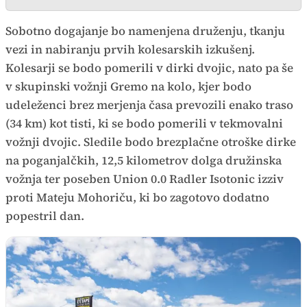
Sobotno dogajanje bo namenjena druženju, tkanju
vezi in nabiranju prvih kolesarskih izkušenj.
Kolesarji se bodo pomerili v dirki dvojic, nato pa še
v skupinski vožnji Gremo na kolo, kjer bodo
udeleženci brez merjenja časa prevozili enako traso
(34 km) kot tisti, ki se bodo pomerili v tekmovalni
vožnji dvojic. Sledile bodo brezplačne otroške dirke
na poganjalčkih, 12,5 kilometrov dolga družinska
vožnja ter poseben Union 0.0 Radler Isotonic izziv
proti Mateju Mohoriču, ki bo zagotovo dodatno
popestril dan.