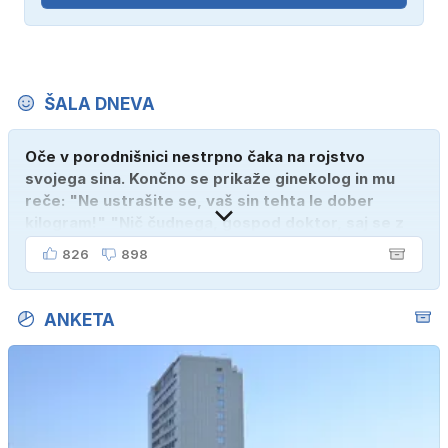
ŠALA DNEVA
Oče v porodnišnici nestrpno čaka na rojstvo
svojega sina. Končno se prikaže ginekolog in mu
reče: "Ne ustrašite se, vaš sin tehta le dober
kilogram!" "Nič čudnega, gospod doktor, saj se z
ženo poznava šele tri mesece."
826
898
ANKETA