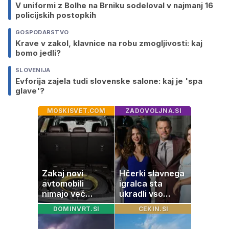
V uniformi z Bolhe na Brniku sodeloval v najmanj 16
policijskih postopkih
GOSPODARSTVO
Krave v zakol, klavnice na robu zmogljivosti: kaj
bomo jedli?
SLOVENIJA
Evforija zajela tudi slovenske salone: kaj je 'spa
glave'?
MOSKISVET.COM
ZADOVOLJNA.SI
Zakaj novi
Hčerki slavnega
avtomobili
igralca sta
nimajo več
ukradli vso
rezervne gume?
pozornost
DOMINVRT.SI
CEKIN.SI