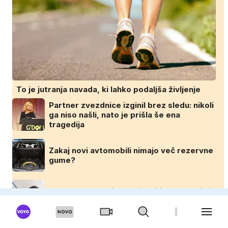
To je jutranja navada, ki lahko podaljša življenje
Partner zvezdnice izginil brez sledu: nikoli
ga niso našli, nato je prišla še ena
tragedija
Zakaj novi avtomobili nimajo več rezervne
gume?
Kako pogosto bi morali beliti stanovanje in
zakaj se barva na stenah lušči?