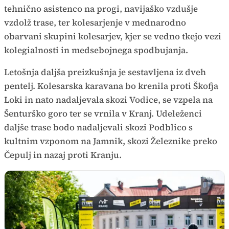
tehnično asistenco na progi, navijaško vzdušje
vzdolž trase, ter kolesarjenje v mednarodno
obarvani skupini kolesarjev, kjer se vedno tkejo vezi
kolegialnosti in medsebojnega spodbujanja.
Letošnja daljša preizkušnja je sestavljena iz dveh
pentelj. Kolesarska karavana bo krenila proti Škofja
Loki in nato nadaljevala skozi Vodice, se vzpela na
Šenturško goro ter se vrnila v Kranj. Udeleženci
daljše trase bodo nadaljevali skozi Podblico s
kultnim vzponom na Jamnik, skozi Železnike preko
Čepulj in nazaj proti Kranju.