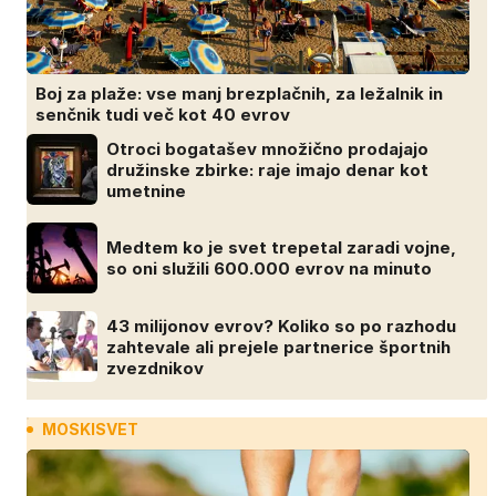
Boj za plaže: vse manj brezplačnih, za ležalnik in
senčnik tudi več kot 40 evrov
Otroci bogatašev množično prodajajo
družinske zbirke: raje imajo denar kot
umetnine
Medtem ko je svet trepetal zaradi vojne,
so oni služili 600.000 evrov na minuto
43 milijonov evrov? Koliko so po razhodu
zahtevale ali prejele partnerice športnih
zvezdnikov
MOSKISVET