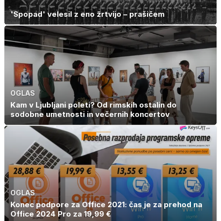
'Spopad' velesil z eno žrtvijo – prašičem
OGLAS
Kam v Ljubljani poleti? Od rimskih ostalin do
sodobne umetnosti in večernih koncertov
OGLAS
Konec podpore za Office 2021: čas je za prehod na
Office 2024 Pro za 19,99 €