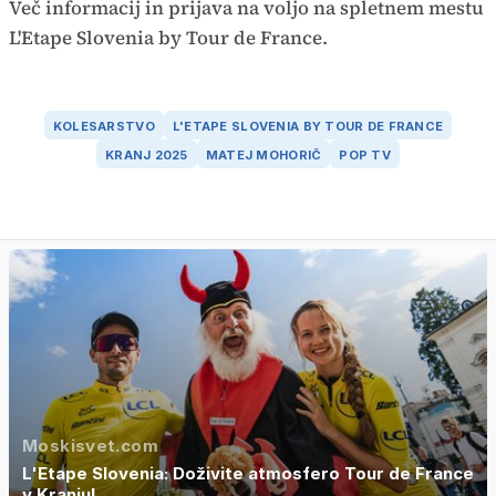
Več informacij in prijava na voljo na spletnem mestu
L'Etape Slovenia by Tour de France.
KOLESARSTVO
L'ETAPE SLOVENIA BY TOUR DE FRANCE
KRANJ 2025
MATEJ MOHORIČ
POP TV
Moskisvet.com
L'Etape Slovenia: Doživite atmosfero Tour de France
v Kranju!