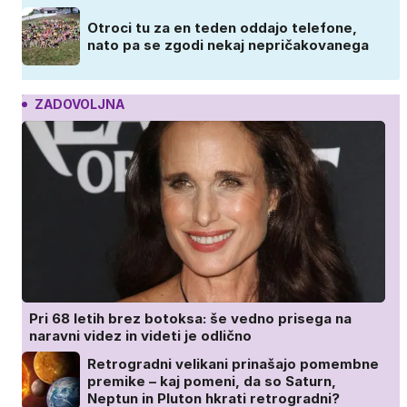
Otroci tu za en teden oddajo telefone,
nato pa se zgodi nekaj nepričakovanega
ZADOVOLJNA
Pri 68 letih brez botoksa: še vedno prisega na
naravni videz in videti je odlično
Retrogradni velikani prinašajo pomembne
premike – kaj pomeni, da so Saturn,
Neptun in Pluton hkrati retrogradni?