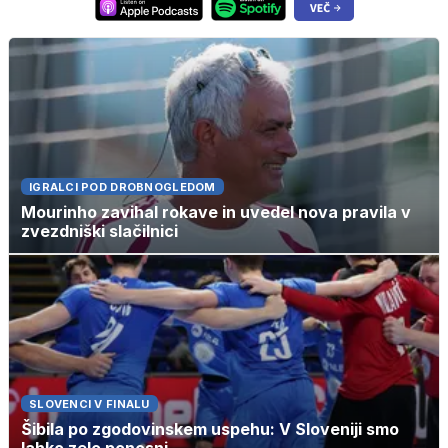
IGRALCI POD DROBNOGLEDOM
Mourinho zavihal rokave in uvedel nova pravila v
zvezdniški slačilnici
SLOVENCI V FINALU
Šibila po zgodovinskem uspehu: V Sloveniji smo