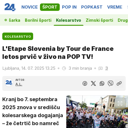
NOVICE
ŠPORT
POP IN
POPKAST
VREME
Košarka
Borilni športi
Kolesarstvo
Zimski športi
Drugi
KOLESARSTVO
L'Etape Slovenia by Tour de France
letos prvič v živo na POP TV!
Ljubljana, 14. 07. 2025 13.25
3 min branja
3
AVTOR:
A.L.
Kranj bo 7. septembra
2025 znova v središču
kolesarskega dogajanja
– že četrtič bo namreč