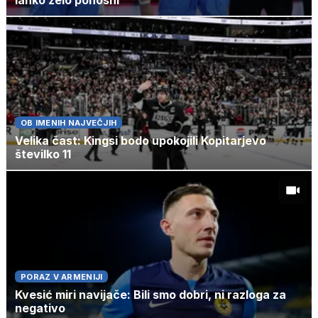
lahko zelo ponosni
OB IMENIH NAJVEČJIH
Velika čast: Kingsi bodo upokojili Kopitarjevo
številko 11
PORAZ V ARMENIJI
Kvesić miri navijače: Bili smo dobri, ni razloga za
negativo