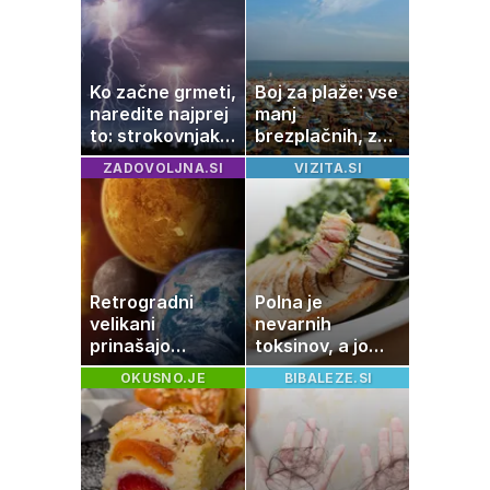
Ko začne grmeti,
Boj za plaže: vse
naredite najprej
manj
to: strokovnjaki
brezplačnih, za
opozarjajo na
ležalnik in
ZADOVOLJNA.SI
VIZITA.SI
pogosto napako
senčnik tudi več
kot 40 evrov
Retrogradni
Polna je
velikani
nevarnih
prinašajo
toksinov, a jo
pomembne
imamo vsi radi:
OKUSNO.JE
BIBALEZE.SI
premike – kaj
to je najbolj
pomeni, da so
nezdrava riba, ki
Saturn, Neptun
jo mnogi redno
in Pluton hkrati
uživajo
retrogradni?