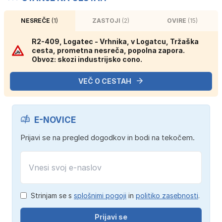
NESREČE
(1)
ZASTOJI
(2)
OVIRE
(15)
R2-409, Logatec - Vrhnika, v Logatcu, Tržaška
cesta, prometna nesreča, popolna zapora.
Obvoz: skozi industrijsko cono.
VEČ O CESTAH
E-NOVICE
Prijavi se na pregled dogodkov in bodi na tekočem.
Strinjam se s
splošnimi pogoji
in
politiko zasebnosti
.
Prijavi se