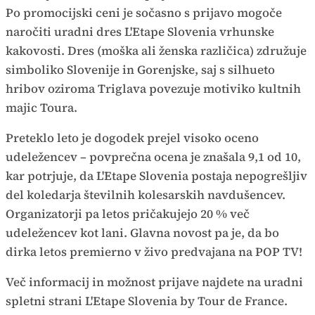
Po promocijski ceni je sočasno s prijavo mogoče
naročiti uradni dres L'Etape Slovenia vrhunske
kakovosti. Dres (moška ali ženska različica) združuje
simboliko Slovenije in Gorenjske, saj s silhueto
hribov oziroma Triglava povezuje motiviko kultnih
majic Toura.
Preteklo leto je dogodek prejel visoko oceno
udeležencev – povprečna ocena je znašala 9,1 od 10,
kar potrjuje, da L'Etape Slovenia postaja nepogrešljiv
del koledarja številnih kolesarskih navdušencev.
Organizatorji pa letos pričakujejo 20 % več
udeležencev kot lani. Glavna novost pa je, da bo
dirka letos premierno v živo predvajana na POP TV!
Več informacij in možnost prijave najdete na uradni
spletni strani L'Etape Slovenia by Tour de France.