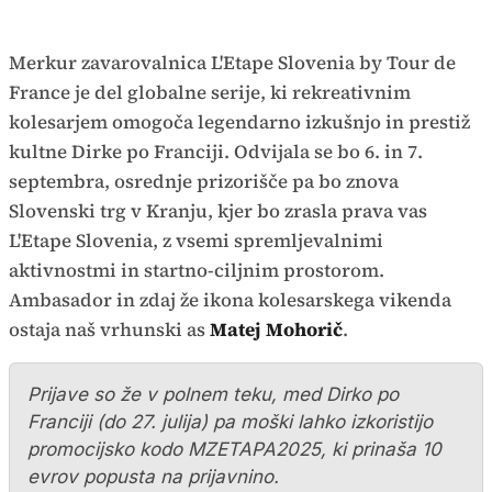
Merkur zavarovalnica L'Etape Slovenia by Tour de
France je del globalne serije, ki rekreativnim
kolesarjem omogoča legendarno izkušnjo in prestiž
kultne Dirke po Franciji. Odvijala se bo 6. in 7.
septembra, osrednje prizorišče pa bo znova
Slovenski trg v Kranju, kjer bo zrasla prava vas
L'Etape Slovenia, z vsemi spremljevalnimi
aktivnostmi in startno-ciljnim prostorom.
Ambasador in zdaj že ikona kolesarskega vikenda
ostaja naš vrhunski as
Matej Mohorič
.
Prijave so že v polnem teku, med Dirko po
Franciji (do 27. julija) pa moški lahko izkoristijo
promocijsko kodo MZETAPA2025, ki prinaša 10
evrov popusta na prijavnino.