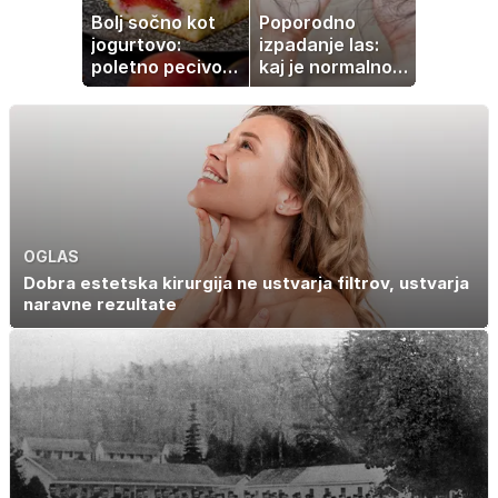
Bolj sočno kot
Poporodno
jogurtovo:
izpadanje las:
poletno pecivo,
kaj je normalno
ki vedno uspe
in kako si
pomagati
OGLAS
Dobra estetska kirurgija ne ustvarja filtrov, ustvarja
naravne rezultate