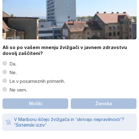
Ali so po vašem mnenju žvižgači v javnem zdravstvu
dovolj zaščiteni?
Da.
Ne.
Le v posameznih primerih.
Ne vem.
Moški
Ženska
V Mariboru iščejo žvižgača in 'skrivajo nepravilnosti'?
'Sistemski izziv'