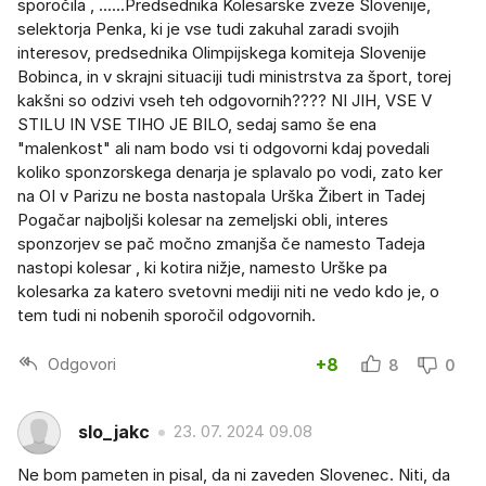
sporočila , ......Predsednika Kolesarske zveze Slovenije,
selektorja Penka, ki je vse tudi zakuhal zaradi svojih
interesov, predsednika Olimpijskega komiteja Slovenije
Bobinca, in v skrajni situaciji tudi ministrstva za šport, torej
kakšni so odzivi vseh teh odgovornih???? NI JIH, VSE V
STILU IN VSE TIHO JE BILO, sedaj samo še ena
"malenkost" ali nam bodo vsi ti odgovorni kdaj povedali
koliko sponzorskega denarja je splavalo po vodi, zato ker
na OI v Parizu ne bosta nastopala Urška Žibert in Tadej
Pogačar najboljši kolesar na zemeljski obli, interes
sponzorjev se pač močno zmanjša če namesto Tadeja
nastopi kolesar , ki kotira nižje, namesto Urške pa
kolesarka za katero svetovni mediji niti ne vedo kdo je, o
tem tudi ni nobenih sporočil odgovornih.
Odgovori
+8
8
0
slo_jakc
23. 07. 2024 09.08
Ne bom pameten in pisal, da ni zaveden Slovenec. Niti, da