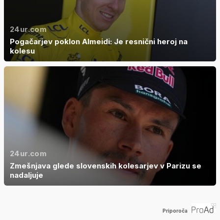
24ur.com
Pogačarjev poklon Almeidi: Je resnični heroj na
kolesu
24ur.com
Zmešnjava glede slovenskih kolesarjev v Parizu se
nadaljuje
Priporoča