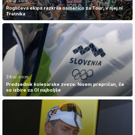
24ur.com
Rogličeva ekipa razkrila osmerico za Tour, v njej ni
Tratnika
24ur.com
Predsednik kolesarske zveze: Nisem prepričan, če
so izbire za OI najboljše