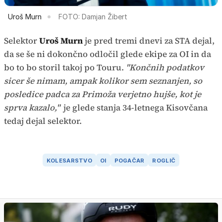
Uroš Murn
FOTO: Damjan Žibert
Selektor
Uroš Murn
je pred tremi dnevi za STA dejal,
da se še ni dokončno odločil glede ekipe za OI in da
bo to bo storil takoj po Touru.
"Končnih podatkov
sicer še nimam, ampak kolikor sem seznanjen, so
posledice padca za Primoža verjetno hujše, kot je
sprva kazalo,"
je glede stanja 34-letnega Kisovčana
tedaj dejal selektor.
KOLESARSTVO
OI
POGAČAR
ROGLIČ