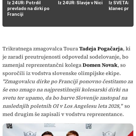
Iz 24UR: Potrdil
Iz 24UR: Slavje v Nici
Iz SVETA: Kje
prevlado na dirki po
klanec pri P
Franciji
Trikratnega zmagovalca Toura
Tadeja Pogačarja
, ki
je zaradi preutrujenosti odpovedal sodelovanje, bo
zamenjal reprezentančni kolega
Domen Novak
, so
sporočili iz vodstva slovenske olimpijske ekipe.
"Zmagovalcu dirke po Franciji ponovno čestitamo za
še eno zmago na najprestižnejši kolesarski dirki na
svetu ter upamo, da bo barve Slovenije zastopal na
naslednjih poletnih OI v Los Angelesu leta 2028,"
so
med drugim še zapisali v vodstvu reprezentance.