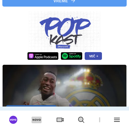
VREME
DO 140 MILIJONOV EVROV
Real Madrid bo za Diomandeja odštel toliko, kot ni
še za nikogar