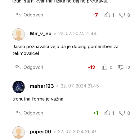
letih, saj ni kvantna fizika no daj ne pretiravaj.
Odgovori
-7
1
8
Mir_v_eu
22. 07. 2024 21.44
Jasno poznavalci vejo da je doping pomemben za
tekmovalce!
Odgovori
-12
0
12
mahar123
22. 07. 2024 21.45
trenutna forma je važna
Odgovori
+1
1
0
poper00
22. 07. 2024 21.59