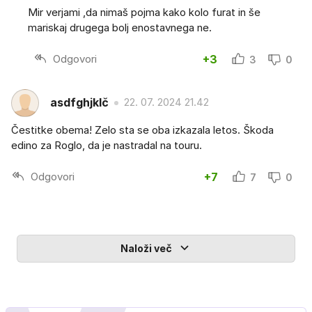
Mir verjami ,da nimaš pojma kako kolo furat in še
mariskaj drugega bolj enostavnega ne.
Odgovori
+3
3
0
asdfghjklč
22. 07. 2024 21.42
Čestitke obema! Zelo sta se oba izkazala letos. Škoda
edino za Roglo, da je nastradal na touru.
Odgovori
+7
7
0
Naloži več