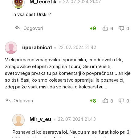
M_teoretik
22. 07. 2024 21.47
In vsa čast Urški!?
Odgovori
+9
9
0
uporabnica1
22. 07. 2024 21.42
V ekipi imamo zmagovalce spomenika, enodnevnih dirk,
zmagovalce etapnih zmag na Touru, Giru im Vuelti,
svetovnega prvaka tu pa komentarji o povprečnosti.. ah kje
so tisti časi, ko smo kolesarstvo spremljali le poznavalci,
zdej pa že vsak misli da ve nekaj o kolesarstvu…
Odgovori
+8
8
0
Mir_v_eu
22. 07. 2024 21.43
Poznavalci kolesarstva lol. Naucu sm se furat kolo pri 3