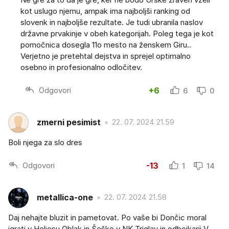
kot uslugo njemu, ampak ima najboljši ranking od
slovenk in najboljše rezultate. Je tudi ubranila naslov
državne prvakinje v obeh kategorijah. Poleg tega je kot
pomočnica dosegla 11o mesto na ženskem Giru..
Verjetno je pretehtal dejstva in sprejel optimalno
osebno in profesionalno odločitev.
Odgovori
+6
6
0
zmerni pesimist
22. 07. 2024 21.59
Boli njega za slo dres
Odgovori
-13
1
14
metallica-one
22. 07. 2024 21.58
Daj nehajte bluzit in pametovat. Po vaše bi Dončic moral
igrati v Heliosu Oblak in Šeško v NK Triglav in odbojkarji V