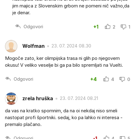
jim majica z Slovenskim grbom ne pomeni nič važno,da
je denar.
Odgovori
+1
2
1
Wolfman
23. 07. 2024 08.30
Mogoče zato, ker olimpijska trasa ni glih po njegovem
okusu! V veliko veselje bi ga pa bilo spremljati na Vuelti.
Odgovori
+4
4
0
zrela hruška
23. 07. 2024 08.21
da vas na kratko spomnim, da na oi nekdaj niso smeli
nastopat profi športniki. sedaj, ko pa lahko ni interesa -
premalo plačano.
Odgovori
-1
4
5