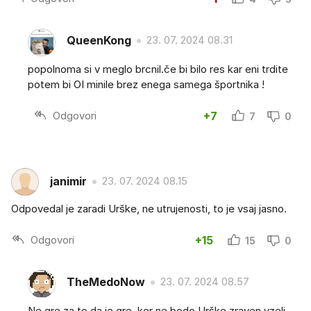
QueenKong
23. 07. 2024 08.31
popolnoma si v meglo brcnil.če bi bilo res kar eni trdite
potem bi OI minile brez enega samega športnika !
Odgovori
+7
7
0
janimir
23. 07. 2024 08.15
Odpovedal je zaradi Urške, ne utrujenosti, to je vsaj jasno.
Odgovori
+15
15
0
TheMedoNow
23. 07. 2024 08.57
Ne gre za to da je gre, ker ne bodo Urške zraven vzeli