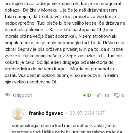
ni utrujen itd... Tadej je velik športnik, kar je že mnogokrat
dokazal. Da živi v Monaku,... ja če je naš državni sistem
tako narejen, da te obdavčijo kot prasete za vse kar je
nadpovprečno. Tudi plače bi bile veliko lepše, če država ne
bi pobrala polovice,... Kar se tiče nastopa na OI (to bi
morala biti največja čast športnika). Nisem strokovnjak,
ampak menim, da je malo pripomoglo tudi to da Urške niso
izbrali čeprav je bila državna prvakinja. In pa to, da si razne
zveze in funkcionarji bašejo v žepe zaslužke itd.... tudi pri
košarki je tako. Ščitijo eden drugega od selektorja do
predsednika do ne vem koga.... Morda pa presenetijo
ostali. Vsa čast in poklon tistim, ki so se odzvali in želim
njim veliko uspehov na OI.
Odgovori
+10
10
0
franko žgavec
23. 07. 2024 12.17
semenakega mnenja kod moj predhonik Jakc ,če bi
nastopala tudi Urška ne bi bil utrujen sssslabo pa je,da