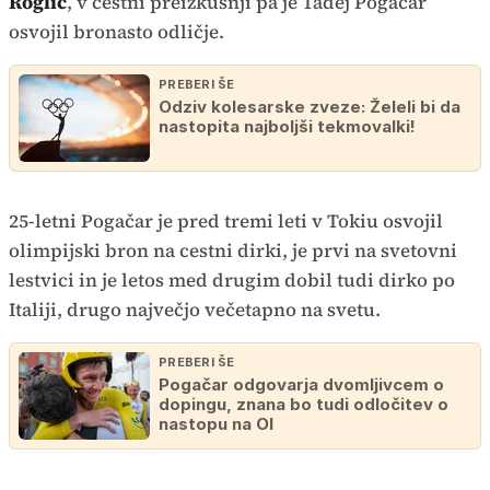
Roglič
, v cestni preizkušnji pa je Tadej Pogačar
osvojil bronasto odličje.
PREBERI ŠE
Odziv kolesarske zveze: Želeli bi da
nastopita najboljši tekmovalki!
25-letni Pogačar je pred tremi leti v Tokiu osvojil
olimpijski bron na cestni dirki, je prvi na svetovni
lestvici in je letos med drugim dobil tudi dirko po
Italiji, drugo največjo večetapno na svetu.
PREBERI ŠE
Pogačar odgovarja dvomljivcem o
dopingu, znana bo tudi odločitev o
nastopu na OI