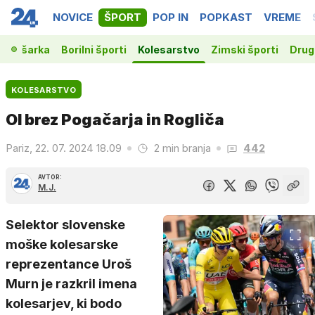
NOVICE
ŠPORT
POP IN
POPKAST
VREME
Košarka
Borilni športi
Kolesarstvo
Zimski športi
Drugi
KOLESARSTVO
OI brez Pogačarja in Rogliča
Pariz, 22. 07. 2024 18.09
2 min branja
442
AVTOR:
M.J.
Selektor slovenske
moške kolesarske
reprezentance Uroš
Murn je razkril imena
kolesarjev, ki bodo