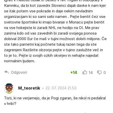
Kamniku, da bi kot zavedni Slovenci dajali davke k nam kjer
se itak potem vse pokrade in daje nekim nevladnim
organizacijam ki so sami sebi namen . Pejte bentit čez vse
svetovne športnike ki imajo bivanje v Monacu pejte bentit
na vse hokejiste ki zaradi NHL ne hodijo na OI. Me prav
zanima kdo od vas zavednih bi zaradi svojega ponosa
dobival 2000 Eur če maš v tujini možnost dobiti milijone. Če
ste tako pametni kaj počnete tukaj razen tega da ste
zagrenjeni Razširite obzorja pejte v tujino zaslužite več in
to je to. Pejte iz svojih ozkih okvirjev in nehajte najedat
normalnim ljudem.
Odgovori
+14
14
0
M_teoretik
22. 07. 2024 21.53
Tisti, ki ne verjamejo, da je Pogi zgaran, še nikol ni pedaliral
v hrib!?