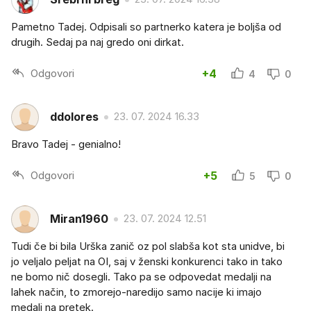
Pametno Tadej. Odpisali so partnerko katera je boljša od
drugih. Sedaj pa naj gredo oni dirkat.
Odgovori
+4
4
0
ddolores
23. 07. 2024 16.33
Bravo Tadej - genialno!
Odgovori
+5
5
0
Miran1960
23. 07. 2024 12.51
Tudi če bi bila Urška zanič oz pol slabša kot sta unidve, bi
jo veljalo peljat na OI, saj v ženski konkurenci tako in tako
ne bomo nič dosegli. Tako pa se odpovedat medalji na
lahek način, to zmorejo-naredijo samo nacije ki imajo
medalj na pretek.