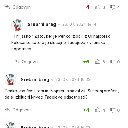
Odgovori
-4
0
4
Srebrni breg
23. 07. 2024 19.14
Ti ni jasno? Zato, ker je Penko izločil iz OI najboljšo
kolesarko katera je slučajno Tadejeva življenska
sopotnica.
Odgovori
+6
6
0
Srebrni breg
23. 07. 2024 16.39
Penko vsa čast tebi in tvojemu hinavstvu. Si sedaj srečen,
da si izključni krivec Tadejeve odsotnosti?
Odgovori
+4
4
0
Srebrni breg
23. 07. 2024 16.38