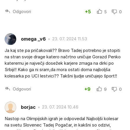
Odgovori
+5
5
0
omega _v6
23. 07. 2024 11.53
Ja kaj ste pa pričakovali?? Bravo Tadej potrebno je stopiti
na stran svoje drage katero načrtno uničuje Gorazd Penko
kateremu je največji dosežek karjere zmaga na dirki po
Srbiji!! Kako ga ni sram,da mora ostati doma najboljša
kolesarka po UCI lestvici?? Takšni ljudje uničujejo šport!!
Odgovori
+9
9
0
borjac
23. 07. 2024 10.46
Nastop na Olimpijskih igrah je odpovedal Najboljši kolesar
na svetu Slovenec Tadej Pogačar, in kakšni so odzivi,