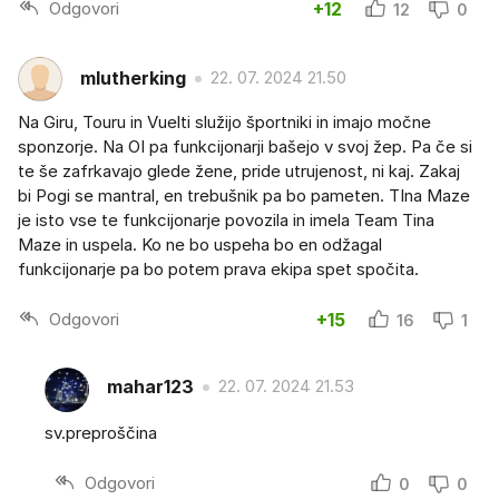
Odgovori
+12
12
0
mlutherking
22. 07. 2024 21.50
Na Giru, Touru in Vuelti služijo športniki in imajo močne
sponzorje. Na OI pa funkcijonarji bašejo v svoj žep. Pa če si
te še zafrkavajo glede žene, pride utrujenost, ni kaj. Zakaj
bi Pogi se mantral, en trebušnik pa bo pameten. TIna Maze
je isto vse te funkcijonarje povozila in imela Team Tina
Maze in uspela. Ko ne bo uspeha bo en odžagal
funkcijonarje pa bo potem prava ekipa spet spočita.
Odgovori
+15
16
1
mahar123
22. 07. 2024 21.53
sv.preproščina
Odgovori
0
0