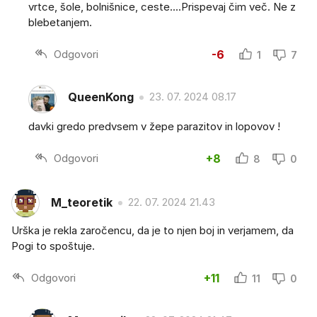
vrtce, šole, bolnišnice, ceste....Prispevaj čim več. Ne z
blebetanjem.
Odgovori
-6
1
7
QueenKong
23. 07. 2024 08.17
davki gredo predvsem v žepe parazitov in lopovov !
Odgovori
+8
8
0
M_teoretik
22. 07. 2024 21.43
Urška je rekla zaročencu, da je to njen boj in verjamem, da
Pogi to spoštuje.
Odgovori
+11
11
0