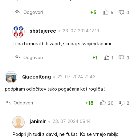
Odgovori
+5
5
0
sbštajerec
23. 07. 2024 12.19
Ti pa bi moral biti zaprt, skupaj s svojimi lapami.
Odgovori
+1
1
0
QueenKong
22. 07. 2024 21.43
podpiram odločitev tako pogačarja kot rogliča !
Odgovori
+18
20
2
janimir
23. 07. 2024 08.14
Podpri jih tudi z davki, ne fušat. Ko se vrnejo rabijo