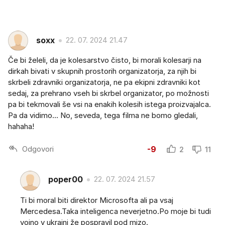
soxx
22. 07. 2024 21.47
Če bi želeli, da je kolesarstvo čisto, bi morali kolesarji na
dirkah bivati v skupnih prostorih organizatorja, za njih bi
skrbeli zdravniki organizatorja, ne pa ekipni zdravniki kot
sedaj, za prehrano vseh bi skrbel organizator, po možnosti
pa bi tekmovali še vsi na enakih kolesih istega proizvajalca.
Pa da vidimo... No, seveda, tega filma ne bomo gledali,
hahaha!
Odgovori
-9
2
11
poper00
22. 07. 2024 21.57
Ti bi moral biti direktor Microsofta ali pa vsaj
Mercedesa.Taka inteligenca neverjetno.Po moje bi tudi
vojno v ukraini že pospravil pod mizo.