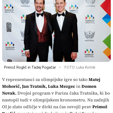
Primož Roglič in Tadej Pogačar
FOTO: Luka Kotnik
V reprezentanci za olimpijske igre so tako
Matej
Mohorič, Jan Tratnik, Luka Mezgec
in
Domen
Novak.
Dvojni program v Parizu čaka Tratnika, ki bo
nastopil tudi v olimpijskem kronometru. Na zadnjih
OI je zlato odličje v dirki na čas osvojil prav
Primož