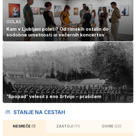
OGLAS
Kam v Ljubljani poleti? Od rimskih ostalin do
sodobne umetnosti in večernih koncertov
'Spopad' velesil z eno žrtvijo – prašičem
STANJE NA CESTAH
NESREČE
(1)
ZASTOJI
(11)
OVIRE
(20)