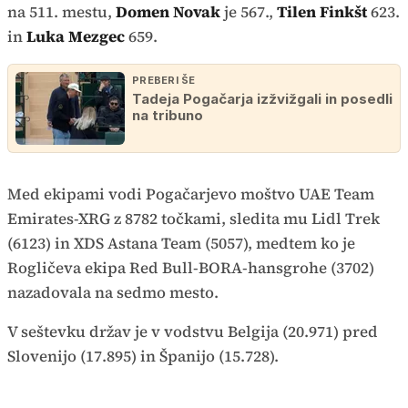
na 511. mestu,
Domen Novak
je 567.,
Tilen Finkšt
623.
in
Luka Mezgec
659.
PREBERI ŠE
Tadeja Pogačarja izžvižgali in posedli
na tribuno
Med ekipami vodi Pogačarjevo moštvo UAE Team
Emirates-XRG z 8782 točkami, sledita mu Lidl Trek
(6123) in XDS Astana Team (5057), medtem ko je
Rogličeva ekipa Red Bull-BORA-hansgrohe (3702)
nazadovala na sedmo mesto.
V seštevku držav je v vodstvu Belgija (20.971) pred
Slovenijo (17.895) in Španijo (15.728).