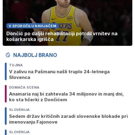
V SPOROČILU NAVIJAČEM
Dončić po daljši rehabilitaciji potrdil vrnitev na
košarkarska igrišča
NAJBOLJ BRANO
TUJINA
V zalivu na Pašmanu našli truplo 24-letnega
Slovenca
DOMAČA SCENA
Anamaria naj bi zahtevala 34 milijonov in manj dni,
ko sta hčerki z Dončićem
SLOVENIJA
Sedem držav kritičnih zaradi slovenske blokade pri
imenovanju Fajonove
SLOVENIJA