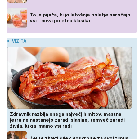
To je pijača, ki jo letošnje poletje naročajo
vsi - nova poletna klasika
VIZITA
Zdravnik razbija enega največjih mitov: mastna
jetra ne nastanejo zaradi slanine, temveč zaradi
živila, ki ga imamo vsi radi
Želite živeti dlje? Poskrbite za svoj timus,