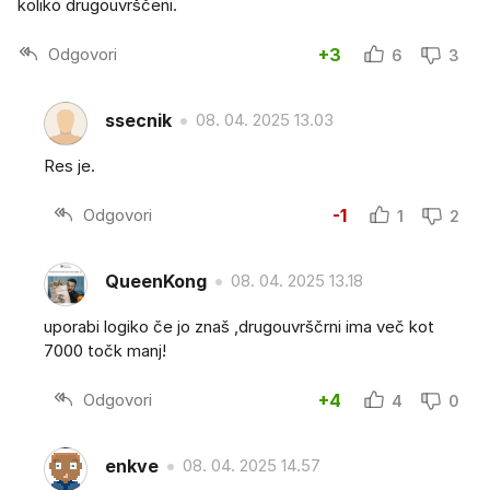
koliko drugouvrščeni.
Odgovori
+3
6
3
ssecnik
08. 04. 2025 13.03
Res je.
Odgovori
-1
1
2
QueenKong
08. 04. 2025 13.18
uporabi logiko če jo znaš ,drugouvrščrni ima več kot
7000 točk manj!
Odgovori
+4
4
0
enkve
08. 04. 2025 14.57