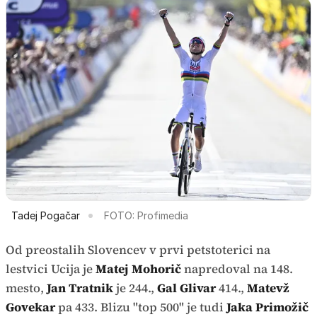
Tadej Pogačar
FOTO: Profimedia
Od preostalih Slovencev v prvi petstoterici na
lestvici Ucija je
Matej Mohorič
napredoval na 148.
mesto,
Jan Tratnik
je 244.,
Gal Glivar
414.,
Matevž
Govekar
pa 433. Blizu "top 500" je tudi
Jaka Primožič