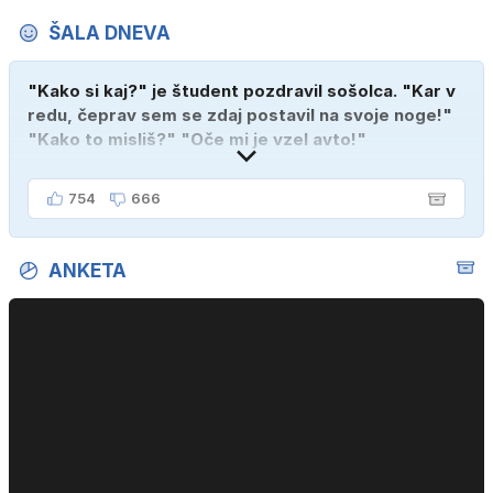
ŠALA DNEVA
"Kako si kaj?" je študent pozdravil sošolca. "Kar v
redu, čeprav sem se zdaj postavil na svoje noge!"
"Kako to misliš?" "Oče mi je vzel avto!"
754
666
ANKETA