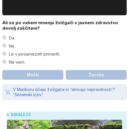
Ali so po vašem mnenju žvižgači v javnem zdravstvu
dovolj zaščiteni?
Da.
Ne.
Le v posameznih primerih.
Ne vem.
Moški
Ženska
V Mariboru iščejo žvižgača in 'skrivajo nepravilnosti'?
'Sistemski izziv'
BIBALEZE