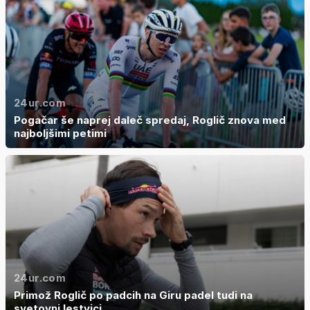
24ur.com
Pogačar še naprej daleč spredaj, Roglič znova med
najboljšimi petimi
24ur.com
Primož Roglič po padcih na Giru padel tudi na
svetovni lestvici