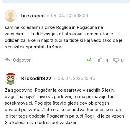
brezcasni
08. 04. 2025 18.06
sam ne kolesarim a dirke Rogliča in Pogačarja ne
zamudim.......tudi Hvastja kot strokovni komentator je
odličen za laike in najbrž tudi za tiste ki kaj vedo tako da je
res užitek spremljati ta šport
Odgovori
+4
4
0
Krokodil1922
08. 04. 2025 15.45
Za zgodovino. Pogačar je kolesarstvo v zadnjih 5 letih
dvignil na najvišji nivo v zgodovini, to mu priznavajo tudi
sotekmovalci. Poglejte število gledalcev ob progah
povsod po svetu. Zlata era kolesarstva. Ponosen sem da
je liter tega obdobja Pogačar in pa tudi Rogli, ki je za vzpon
Slo kolesarstva tudi najbolj zaslužen.