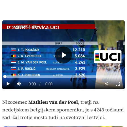
Iz 24UR: Lestvica UCI
Predvajaj
Loaded
:
0%
Current
0:00
/
Duration
0:00
Predvajaj
Tiho
Celoz
način
Time
Nizozemec
Mathieu van der Poel
, tretji na
nedeljskem belgijskem spomeniku, je s 4243 točkami
zadržal tretje mesto tudi na svetovni lestvici.