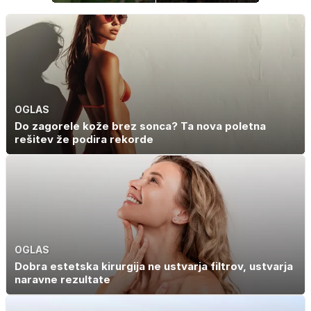
napaka lahko
jetra ne
uniči rastline –
nastanejo zaradi
tako jih rešite
slanine, temveč
zaradi živila, ki
ga imamo vsi
radi
OGLAS
Do zagorele kože brez sonca? Ta nova poletna
rešitev že podira rekorde
OGLAS
Dobra estetska kirurgija ne ustvarja filtrov, ustvarja
naravne rezultate