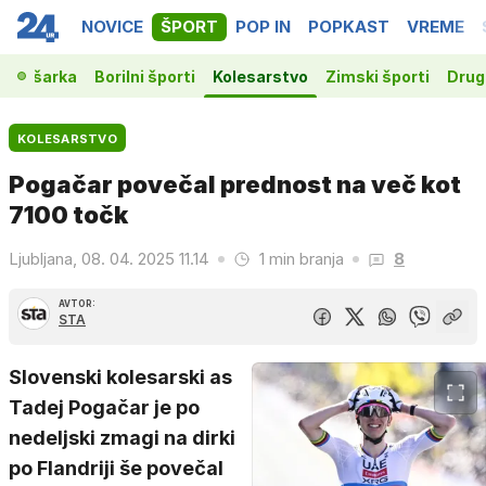
NOVICE
ŠPORT
POP IN
POPKAST
VREME
Košarka
Borilni športi
Kolesarstvo
Zimski športi
Drugi
KOLESARSTVO
Pogačar povečal prednost na več kot
7100 točk
Ljubljana, 08. 04. 2025 11.14
1 min branja
8
AVTOR:
STA
Slovenski kolesarski as
Tadej Pogačar je po
nedeljski zmagi na dirki
po Flandriji še povečal