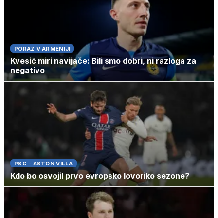
PORAZ V ARMENIJI
Kvesić miri navijače: Bili smo dobri, ni razloga za
negativo
PSG - ASTON VILLA
Kdo bo osvojil prvo evropsko lovoriko sezone?