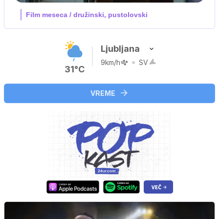
V živo na VOYO: sreda ob 20.30
Ljubljana
9km/h
SV
31°C
VREME