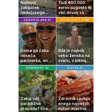
Najlepši
Tudi 400.000
zaključek
evrov pogosto ni
nedeljskega
več dovolj za
kosila: 8 sladic
nakup
ZADOVOLJNA.SI
MOSKISVET.COM
brez peke, ki se
stanovanja
jih vsi veselijo
Doma ga čaka
Bila je najbolj
noseča
seksi ženska na
partnerka, on pa
svetu, v bikiniju
dopustuje z
znova navdušila
DOMINVRT.SI
VIZITA.SI
drugo
Zakaj vaš
Zdravnik razbija
paradižnik
enega največjih
propada? Ena
mitov: mastna