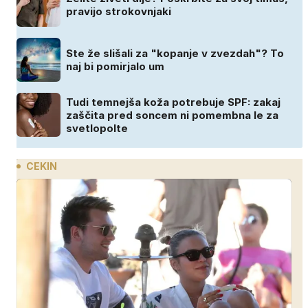
pravijo strokovnjaki
Ste že slišali za "kopanje v zvezdah"? To
naj bi pomirjalo um
Tudi temnejša koža potrebuje SPF: zakaj
zaščita pred soncem ni pomembna le za
svetlopolte
CEKIN