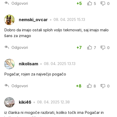
Odgovori
+5
5
0
nemski_ovcar
08. 04. 2025 15.13
Dobro da imajo ostali sploh voljo tekmovati, saj imajo malo
šans za zmago
Odgovori
+7
7
0
nikolisam
08. 04. 2025 13.13
Pogačar, rojen za največjo pogačo
Odgovori
+8
8
0
kiki46
08. 04. 2025 12.38
iz članka ni mogoče razbrati, koliko točk ima Pogačar in