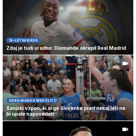
19-LETNI BISER
Zdaj je tudi uradno: Diomande okrepil Real Madrid
ODBOJKARICE MED ELITO
Sanjski vzpon, ki si ga Slovenke pred nekaj leti ne
bi upale napovedati