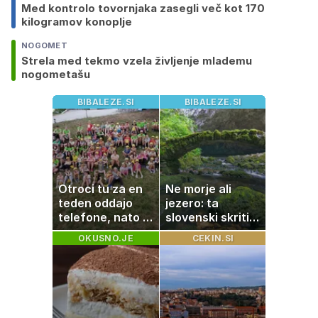
Med kontrolo tovornjaka zasegli več kot 170
kilogramov konoplje
NOGOMET
Strela med tekmo vzela življenje mlademu
nogometašu
BIBALEZE.SI
BIBALEZE.SI
Otroci tu za en
Ne morje ali
teden oddajo
jezero: ta
telefone, nato pa
slovenski skriti
se zgodi nekaj
raj je kot
OKUSNO.JE
CEKIN.SI
nepričakovanega
ustvarjen za
družinski izlet