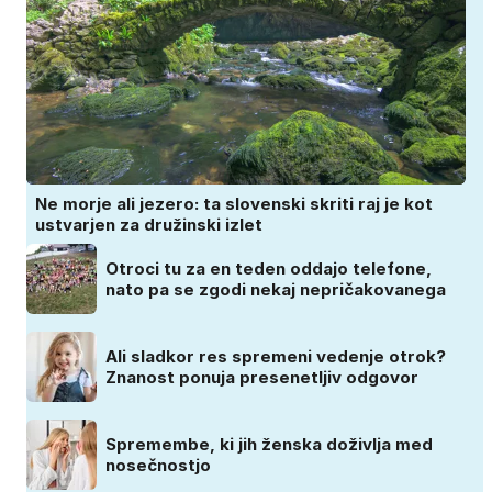
Ne morje ali jezero: ta slovenski skriti raj je kot
ustvarjen za družinski izlet
Otroci tu za en teden oddajo telefone,
nato pa se zgodi nekaj nepričakovanega
Ali sladkor res spremeni vedenje otrok?
Znanost ponuja presenetljiv odgovor
Spremembe, ki jih ženska doživlja med
nosečnostjo