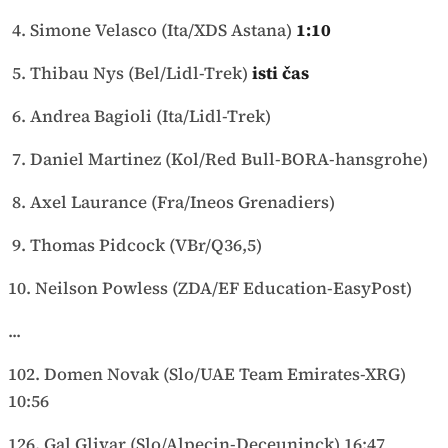
4. Simone Velasco (Ita/XDS Astana)
1:10
5. Thibau Nys (Bel/Lidl-Trek)
isti čas
6. Andrea Bagioli (Ita/Lidl-Trek)
7. Daniel Martinez (Kol/Red Bull-BORA-hansgrohe)
8. Axel Laurance (Fra/Ineos Grenadiers)
9. Thomas Pidcock (VBr/Q36,5)
10. Neilson Powless (ZDA/EF Education-EasyPost)
...
102. Domen Novak (Slo/UAE Team Emirates-XRG)
10:56
126. Gal Glivar (Slo/Alpecin-Deceuninck) 16:47