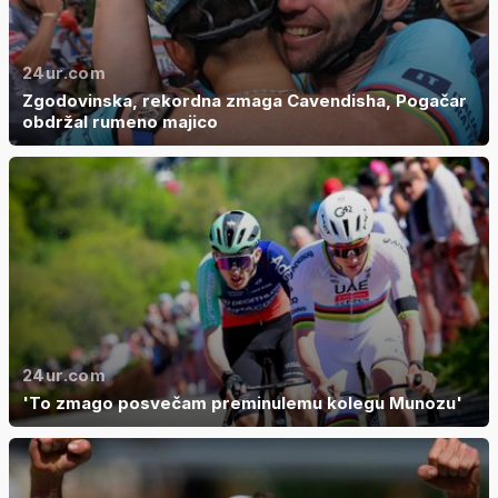
24ur.com
Zgodovinska, rekordna zmaga Cavendisha, Pogačar
obdržal rumeno majico
24ur.com
'To zmago posvečam preminulemu kolegu Munozu'