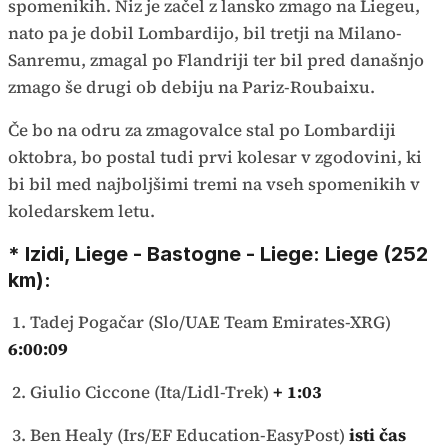
spomenikih. Niz je začel z lansko zmago na Liegeu,
nato pa je dobil Lombardijo, bil tretji na Milano-
Sanremu, zmagal po Flandriji ter bil pred današnjo
zmago še drugi ob debiju na Pariz-Roubaixu.
Če bo na odru za zmagovalce stal po Lombardiji
oktobra, bo postal tudi prvi kolesar v zgodovini, ki
bi bil med najboljšimi tremi na vseh spomenikih v
koledarskem letu.
* Izidi, Liege - Bastogne - Liege: Liege (252
km):
1. Tadej Pogačar (Slo/UAE Team Emirates-XRG)
6:00:09
2. Giulio Ciccone (Ita/Lidl-Trek)
+ 1:03
3. Ben Healy (Irs/EF Education-EasyPost)
isti čas