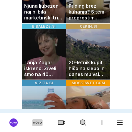
Njuna ljubezen
Puding brez
naj bi bila
kuhanja? S tem
marketinški trik,
preprostim
tako se odzivata
trikom bo
BIBALEZE.SI
CEKIN.SI
na govorice
pripravljen v
nekaj minutah
Tanja Žagar
20-letnik kupil
iskreno: Živeli
hišo na slepo in
smo na 40
danes mu vsi
kvadratih, a
zavidajo
VIZITA.SI
MOSKISVET.COM
imela sem vse,
kar otrok
potrebuje
Zdravniki
Igralka pri 51
opozarjajo: to je
letih navdušuje v
največja
kopalkah: z