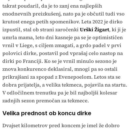
takrat poudaril, da je to zanj ena najlepših
enodnevnih preizkušenj, nato pa je občutil tudi vso
krutost enega petih spomenikov. Leta 2022 je dirko
izpustil, stal ob strani zaročenki
Urški Žigart
, ki ji je
umrla mama, leto dni kasneje pa se je optimističen
vrnil v Liege, s ciljem zmagati, a grdo padel v prvi
polovici dirke, postavil pod vprašaj celo nastop na
dirki po Franciji. Ko se je vrnil minulo sezono je
znova konkurenco deklasiral, mnogi pa so ostali
prikrajšani za spopad z Evenepoelom. Letos sta se
dobra prijatelja, a velika tekmeca, pojavila na startu.
V odločilnem trenutku pa je bil najboljši kolesar
zadnjih sezon premočan za tekmece.
Velika prednost ob koncu dirke
Dvajset kilometrov pred koncem je imel že dobro