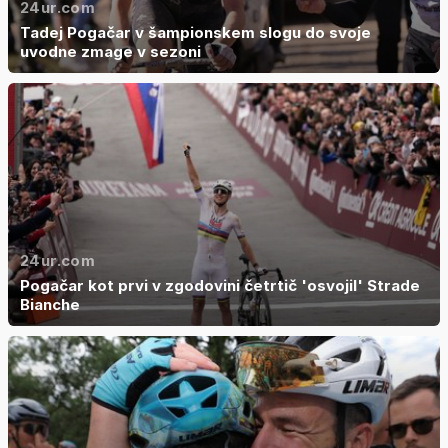
24ur.com
Tadej Pogačar v šampionskem slogu do svoje
uvodne zmage v sezoni
24ur.com
Pogačar kot prvi v zgodovini četrtič 'osvojil' Strade
Bianche