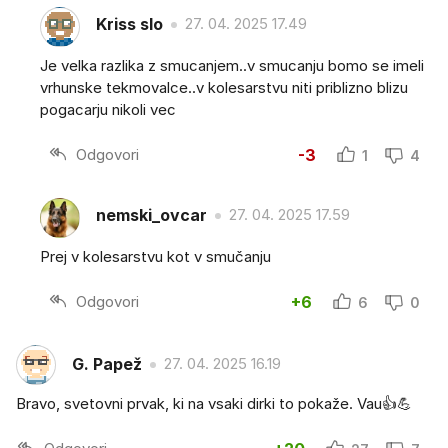
Kriss slo
27. 04. 2025 17.49
Je velka razlika z smucanjem..v smucanju bomo se imeli
vrhunske tekmovalce..v kolesarstvu niti priblizno blizu
pogacarju nikoli vec
Odgovori
-3
1
4
nemski_ovcar
27. 04. 2025 17.59
Prej v kolesarstvu kot v smučanju
Odgovori
+6
6
0
G. Papež
27. 04. 2025 16.19
Bravo, svetovni prvak, ki na vsaki dirki to pokaže. Vau👍💪