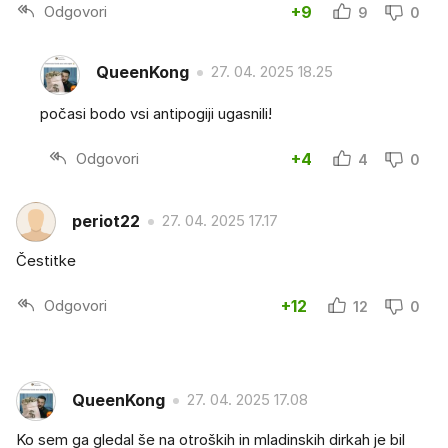
Odgovori
+9
9
0
QueenKong
27. 04. 2025 18.25
počasi bodo vsi antipogiji ugasnili!
Odgovori
+4
4
0
periot22
27. 04. 2025 17.17
Čestitke
Odgovori
+12
12
0
QueenKong
27. 04. 2025 17.08
Ko sem ga gledal še na otroških in mladinskih dirkah je bil