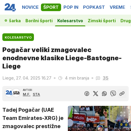
NOVICE
ŠPORT
POP IN
POPKAST
VREME
Košarka
Borilni športi
Kolesarstvo
Zimski športi
Drugi
KOLESARSTVO
Pogačar veliki zmagovalec
enodnevne klasike Liege-Bastogne-
Liege
Liege, 27. 04. 2025 16.27
4 min branja
35
AVTOR:
M.F.
STA
Tadej Pogačar (UAE
Team Emirates-XRG) je
zmagovalec prestižne