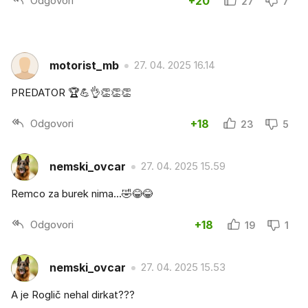
Odgovori
+20
27
7
motorist_mb
27. 04. 2025 16.14
PREDATOR 🏆💪👌👏👏👏
Odgovori
+18
23
5
nemski_ovcar
27. 04. 2025 15.59
Remco za burek nima...🤣😂😂
Odgovori
+18
19
1
nemski_ovcar
27. 04. 2025 15.53
A je Roglič nehal dirkat???