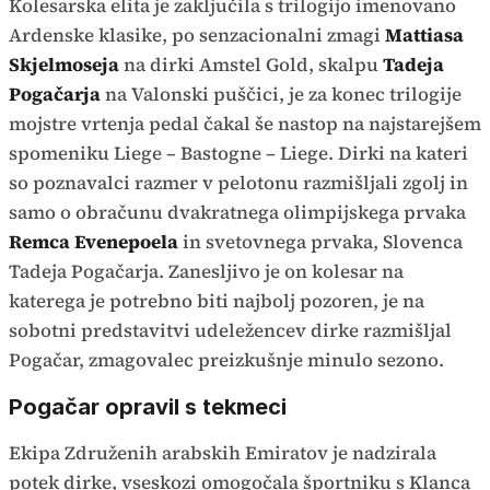
Kolesarska elita je zaključila s trilogijo imenovano
Ardenske klasike, po senzacionalni zmagi
Mattiasa
Skjelmoseja
na dirki Amstel Gold, skalpu
Tadeja
Pogačarja
na Valonski puščici, je za konec trilogije
mojstre vrtenja pedal čakal še nastop na najstarejšem
spomeniku Liege – Bastogne – Liege. Dirki na kateri
so poznavalci razmer v pelotonu razmišljali zgolj in
samo o obračunu dvakratnega olimpijskega prvaka
Remca Evenepoela
in svetovnega prvaka, Slovenca
Tadeja Pogačarja. Zanesljivo je on kolesar na
katerega je potrebno biti najbolj pozoren, je na
sobotni predstavitvi udeležencev dirke razmišljal
Pogačar, zmagovalec preizkušnje minulo sezono.
Pogačar opravil s tekmeci
Ekipa Združenih arabskih Emiratov je nadzirala
potek dirke, vseskozi omogočala športniku s Klanca