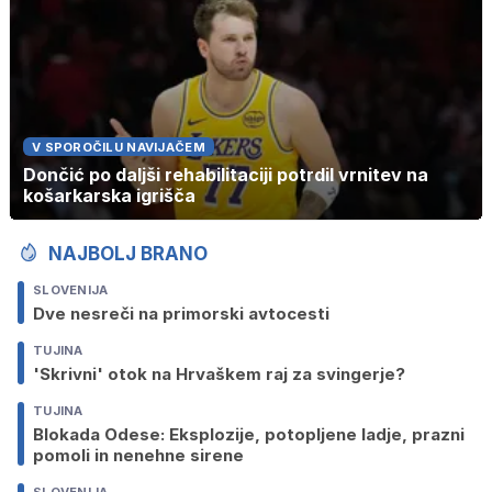
V SPOROČILU NAVIJAČEM
Dončić po daljši rehabilitaciji potrdil vrnitev na
košarkarska igrišča
NAJBOLJ BRANO
SLOVENIJA
Dve nesreči na primorski avtocesti
TUJINA
'Skrivni' otok na Hrvaškem raj za svingerje?
TUJINA
Blokada Odese: Eksplozije, potopljene ladje, prazni
pomoli in nenehne sirene
SLOVENIJA