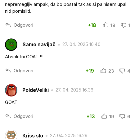
nepremegljiv ampak, da bo postal tak as si pa nisem upal
niti pomisliti.
Odgovori
+18
19
1
Samo navijač
27. 04. 2025 16.40
Absolutni GOAT !!!
Odgovori
+19
23
4
PoldeVeliki
27. 04. 2025 16.36
GOAT
Odgovori
+13
19
6
Kriss slo
27. 04. 2025 16.29