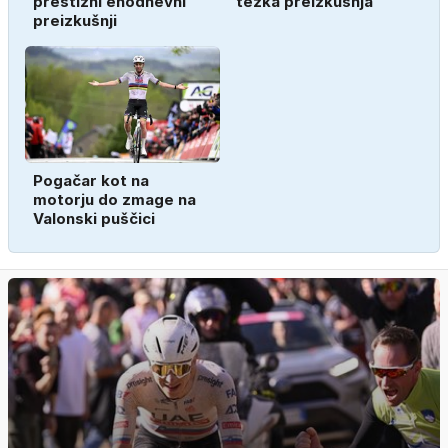
prestižni enodnevni
težka preizkušnja
preizkušnji
Pogačar kot na
motorju do zmage na
Valonski puščici