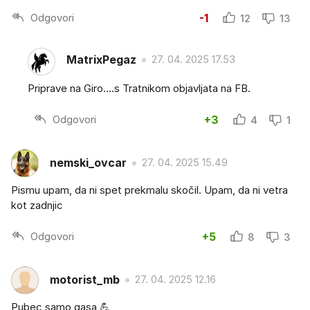
Odgovori
-1
12
13
MatrixPegaz
27. 04. 2025 17.53
Priprave na Giro....s Tratnikom objavljata na FB.
Odgovori
+3
4
1
nemski_ovcar
27. 04. 2025 15.49
Pismu upam, da ni spet prekmalu skočil. Upam, da ni vetra
kot zadnjic
Odgovori
+5
8
3
motorist_mb
27. 04. 2025 12.16
Pubec samo gasa 💪