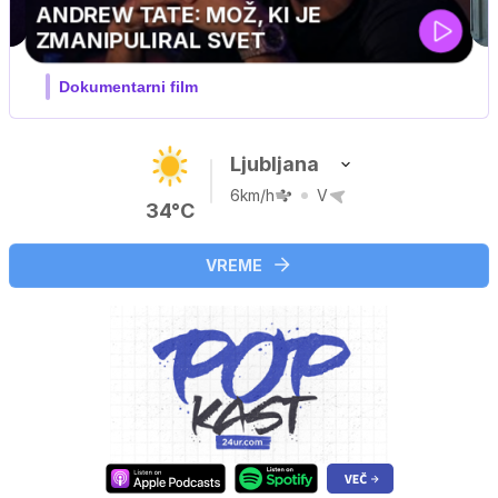
MOJ PRIJATELJ PINGVIN
Film meseca / družinski, pustolovski
Ljubljana
6km/h
V
34°C
VREME