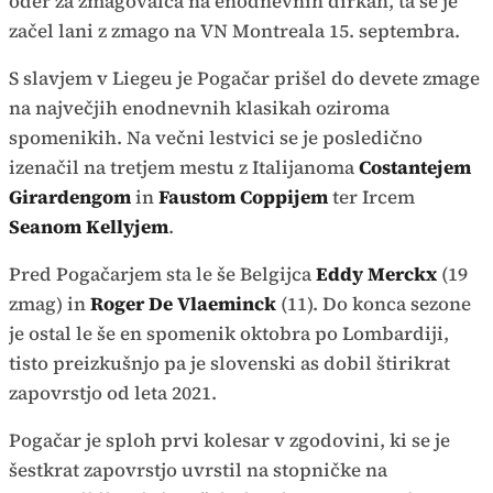
oder za zmagovalca na enodnevnih dirkah, ta se je
začel lani z zmago na VN Montreala 15. septembra.
S slavjem v Liegeu je Pogačar prišel do devete zmage
na največjih enodnevnih klasikah oziroma
spomenikih. Na večni lestvici se je posledično
izenačil na tretjem mestu z Italijanoma
Costantejem
Girardengom
in
Faustom Coppijem
ter Ircem
Seanom Kellyjem
.
Pred Pogačarjem sta le še Belgijca
Eddy Merckx
(19
zmag) in
Roger De Vlaeminck
(11). Do konca sezone
je ostal le še en spomenik oktobra po Lombardiji,
tisto preizkušnjo pa je slovenski as dobil štirikrat
zapovrstjo od leta 2021.
Pogačar je sploh prvi kolesar v zgodovini, ki se je
šestkrat zapovrstjo uvrstil na stopničke na