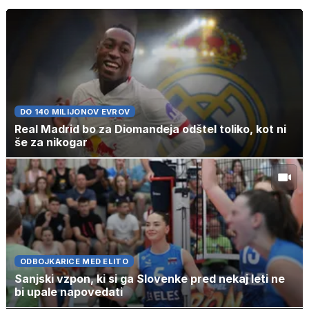
DO 140 MILIJONOV EVROV
Real Madrid bo za Diomandeja odštel toliko, kot ni
še za nikogar
ODBOJKARICE MED ELITO
Sanjski vzpon, ki si ga Slovenke pred nekaj leti ne
bi upale napovedati