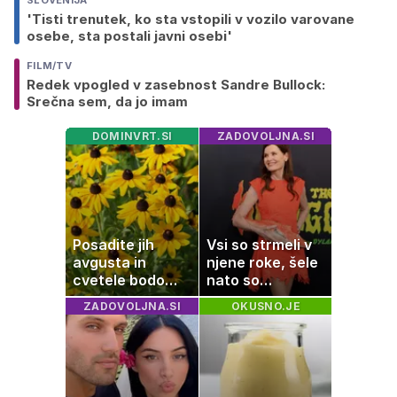
'Tisti trenutek, ko sta vstopili v vozilo varovane
osebe, sta postali javni osebi'
FILM/TV
Redek vpogled v zasebnost Sandre Bullock:
Srečna sem, da jo imam
DOMINVRT.SI
ZADOVOLJNA.SI
Posadite jih
Vsi so strmeli v
avgusta in
njene roke, šele
cvetele bodo
nato so
vse do zime
ugotovili, kaj drži
ZADOVOLJNA.SI
OKUSNO.JE