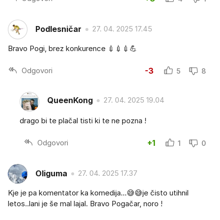
Podlesničar
27. 04. 2025 17.45
Bravo Pogi, brez konkurence 💉💉💉💪
Odgovori
-3
5
8
QueenKong
27. 04. 2025 19.04
drago bi te plačal tisti ki te ne pozna !
Odgovori
+1
1
0
Oliguma
27. 04. 2025 17.37
Kje je pa komentator ka komedija...😅😅je čisto utihnil
letos..lani je še mal lajal. Bravo Pogačar, noro !