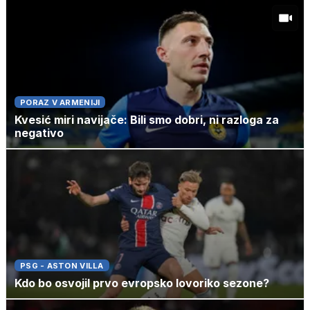
PORAZ V ARMENIJI
Kvesić miri navijače: Bili smo dobri, ni razloga za
negativo
PSG - ASTON VILLA
Kdo bo osvojil prvo evropsko lovoriko sezone?