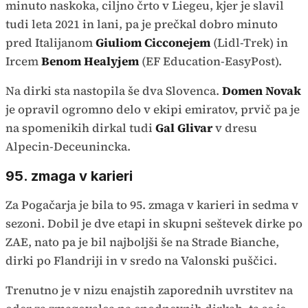
minuto naskoka, ciljno črto v Liegeu, kjer je slavil
tudi leta 2021 in lani, pa je prečkal dobro minuto
pred Italijanom
Giuliom Cicconejem
(Lidl-Trek) in
Ircem
Benom Healyjem
(EF Education-EasyPost).
Na dirki sta nastopila še dva Slovenca.
Domen Novak
je opravil ogromno delo v ekipi emiratov, prvič pa je
na spomenikih dirkal tudi
Gal Glivar
v dresu
Alpecin-Deceunincka.
95. zmaga v karieri
Za Pogačarja je bila to 95. zmaga v karieri in sedma v
sezoni. Dobil je dve etapi in skupni seštevek dirke po
ZAE, nato pa je bil najboljši še na Strade Bianche,
dirki po Flandriji in v sredo na Valonski puščici.
Trenutno je v nizu enajstih zaporednih uvrstitev na