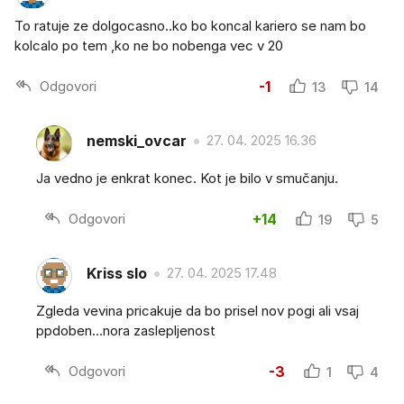
To ratuje ze dolgocasno..ko bo koncal kariero se nam bo
kolcalo po tem ,ko ne bo nobenga vec v 20
Odgovori
-1
13
14
nemski_ovcar
27. 04. 2025 16.36
Ja vedno je enkrat konec. Kot je bilo v smučanju.
Odgovori
+14
19
5
Kriss slo
27. 04. 2025 17.48
Zgleda vevina pricakuje da bo prisel nov pogi ali vsaj
ppdoben...nora zaslepljenost
Odgovori
-3
1
4