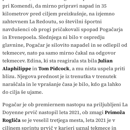
pri Komendi, da mirno pripravi napad in 35
kilometrov pred ciljem preizkušnje, na izjemno
zahtevnem La Redoutu, so številni športni
navdušenci ob progi pričakovali spopad Pogačarja
in Evenepoela. Slednjega ni bilo v ospredju
glavnine, Pogačar je silovito napadel in se odlepil od
tekmecev, nato pa samo mirno čakal na odgovor
tekmecev. Edina, ki sta reagirala sta bila
Julian
Alaphilippe
in
Tom Pidcock
, a mu nista uspela priti
blizu. Njegova prednost je iz trenutka v trenutek
naraščala in le vprašanje časa je bilo, kdo ga lahko
do cilja še ujame.
Pogačar je ob premiernem nastopu na priljubljeni La
Doyenne prvič nastopil leta 2021, ob zmagi
Primoža
Rogliča
se je veselil tretjega mesta, leta 2021 je v
ciljnem sprintu prvič v karieri ugnal tekmece in