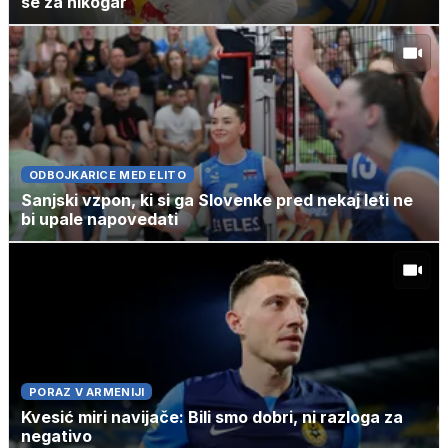
še za nikogar
ODBOJKARICE MED ELITO
Sanjski vzpon, ki si ga Slovenke pred nekaj leti ne
bi upale napovedati
PORAZ V ARMENIJI
Kvesić miri navijače: Bili smo dobri, ni razloga za
negativo