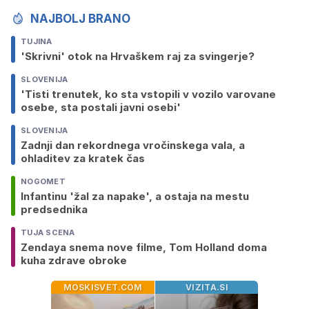
NAJBOLJ BRANO
TUJINA
'Skrivni' otok na Hrvaškem raj za svingerje?
SLOVENIJA
'Tisti trenutek, ko sta vstopili v vozilo varovane
osebe, sta postali javni osebi'
SLOVENIJA
Zadnji dan rekordnega vročinskega vala, a
ohladitev za kratek čas
NOGOMET
Infantinu 'žal za napake', a ostaja na mestu
predsednika
TUJA SCENA
Zendaya snema nove filme, Tom Holland doma
kuha zdrave obroke
MOSKISVET.COM
VIZITA.SI