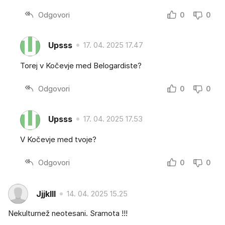
Odgovori
0
0
Upsss
17. 04. 2025 17.47
Torej v Kočevje med Belogardiste?
Odgovori
0
0
Upsss
17. 04. 2025 17.53
V Kočevje med tvoje?
Odgovori
0
0
Jjjklll
14. 04. 2025 15.25
Nekulturnež neotesani. Sramota !!!