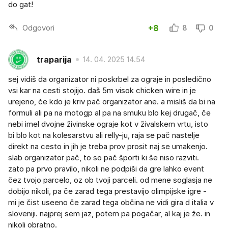
do gat!
Odgovori
+8
8
0
traparija
14. 04. 2025 14.54
sej vidiš da organizator ni poskrbel za ograje in posledično
vsi kar na cesti stojijo. daš 5m visok chicken wire in je
urejeno, če kdo je kriv pač organizator ane. a misliš da bi na
formuli ali pa na motogp al pa na smuku blo kej drugač, če
nebi imel dvojne živinske ograje kot v živalskem vrtu, isto
bi blo kot na kolesarstvu ali relly-ju, raja se pač nastelje
direkt na cesto in jih je treba prov prosit naj se umakenjo.
slab organizator pač, to so pač športi ki še niso razviti.
zato pa prvo pravilo, nikoli ne podpiši da gre lahko event
čez tvojo parcelo, oz ob tvoji parceli. od mene soglasja ne
dobijo nikoli, pa če zarad tega prestavijo olimpijske igre -
mi je čist useeno če zarad tega občina ne vidi gira d italia v
sloveniji. najprej sem jaz, potem pa pogačar, al kaj je že. in
nikoli obratno.