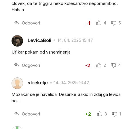
clovek, da te triggira neko kolesarstvo nepomembno.
Hahah
Odgovori
-1
4
5
LevicaBoli
14. 04. 2025 15.47
Uf kar pokam od vznemirjenja
Odgovori
-2
2
4
štrekeljc
14. 04. 2025 16.42
Možakar se je naveličal Desanke Šakić in zdaj ga levica
boli!
Odgovori
+2
3
1