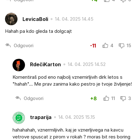
LevicaBoli
14. 04. 2025 14.45
Hahah pa kdo gleda ta dolgcajt
Odgovori
-11
4
15
RdečiKarton
14. 04. 2025 14.52
Komentiraš pod eno najbolj vznemirljivih dirk letos s
"hahah"... Me prav zanima kako pestro je tvoje življenje!
Odgovori
+8
11
3
traparija
14. 04. 2025 15.15
hahahahah, vznermiljivih. kaj je vznerljivega na kavcu
vetrove spuscat z pirom v rokah ? moras bit res boring