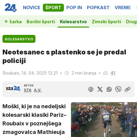
NOVICE
ŠPORT
POP IN
POPKAST
VREME
Košarka
Borilni športi
Kolesarstvo
Zimski športi
Drugi
KOLESARSTVO
Neotesanec s plastenko se je predal
policiji
Roubaix, 14. 04. 2025 13.21
2 min branja
41
AVTOR:
STA
A.V.
Moški, ki je na nedeljski
kolesarski klasiki Pariz–
Roubaix v poznejšega
zmagovalca Mathieuja