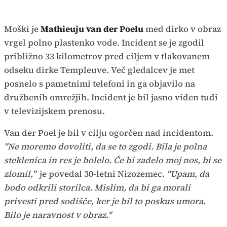
Moški je
Mathieuju van der Poelu
med dirko v obraz
vrgel polno plastenko vode. Incident se je zgodil
približno 33 kilometrov pred ciljem v tlakovanem
odseku dirke Templeuve. Več gledalcev je met
posnelo s pametnimi telefoni in ga objavilo na
družbenih omrežjih. Incident je bil jasno viden tudi
v televizijskem prenosu.
Van der Poel je bil v cilju ogorčen nad incidentom.
"Ne moremo dovoliti, da se to zgodi. Bila je polna
steklenica in res je bolelo. Če bi zadelo moj nos, bi se
zlomil,"
je povedal 30-letni Nizozemec.
"Upam, da
bodo odkrili storilca. Mislim, da bi ga morali
privesti pred sodišče, ker je bil to poskus umora.
Bilo je naravnost v obraz."