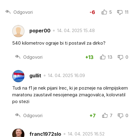
Odgovori
-6
5
11
poper00
14. 04. 2025 15.48
540 kilometrov ograje bi ti postavil za dirko?
Odgovori
+13
13
0
gullit
14. 04. 2025 16.09
Tudi na f1 je nek pijani Irec, ki je pozneje na olimpijskem
maratonu zaustavil nesojenega zmagovalca, kolovratil
po stezi
Odgovori
+7
7
0
franc1972slo
14. 04. 2025 16.52