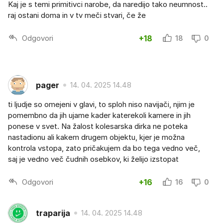
Kaj je s temi primitivci narobe, da naredijo tako neumnost..
raj ostani doma in v tv meči stvari, če že
Odgovori
+18
18
0
pager
14. 04. 2025 14.48
ti ljudje so omejeni v glavi, to sploh niso navijači, njim je
pomembno da jih ujame kader katerekoli kamere in jih
ponese v svet. Na žalost kolesarska dirka ne poteka
nastadionu ali kakem drugem objektu, kjer je možna
kontrola vstopa, zato pričakujem da bo tega vedno več,
saj je vedno več čudnih osebkov, ki želijo izstopat
Odgovori
+16
16
0
traparija
14. 04. 2025 14.48