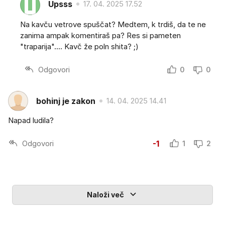
Upsss
17. 04. 2025 17.52
Na kavču vetrove spuščat? Medtem, k trdiš, da te ne
zanima ampak komentiraš pa? Res si pameten
"traparija".... Kavč že poln shita? ;)
Odgovori
0
0
bohinj je zakon
14. 04. 2025 14.41
Napad ludila?
Odgovori
-1
1
2
Naloži več