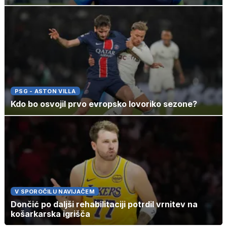
PSG - ASTON VILLA
Kdo bo osvojil prvo evropsko lovoriko sezone?
V SPOROČILU NAVIJAČEM
Dončić po daljši rehabilitaciji potrdil vrnitev na
košarkarska igrišča