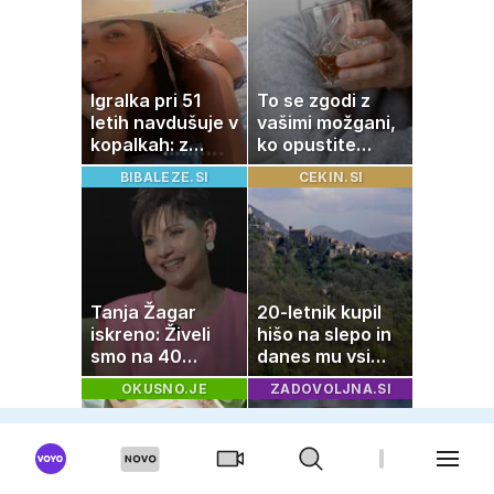
Igralka pri 51
To se zgodi z
letih navdušuje v
vašimi možgani,
kopalkah: z
ko opustite
možem uživa v
alkohol
BIBALEZE.SI
CEKIN.SI
romantičnem
poletju
Tanja Žagar
20-letnik kupil
iskreno: Živeli
hišo na slepo in
smo na 40
danes mu vsi
kvadratih, a
zavidajo
OKUSNO.JE
ZADOVOLJNA.SI
imela sem vse,
kar otrok
potrebuje