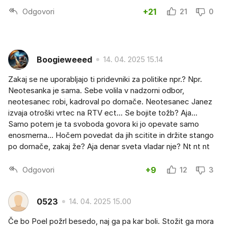
Odgovori
+21
21
0
Boogieweeed
14. 04. 2025 15.14
Zakaj se ne uporabljajo ti pridevniki za politike npr.? Npr.
Neotesanka je sama. Sebe volila v nadzorni odbor,
neotesanec robi, kadroval po domače. Neotesanec Janez
izvaja otroški vrtec na RTV ect... Se bojite tožb? Aja...
Samo potem je ta svoboda govora ki jo opevate samo
enosmerna... Hočem povedat da jih scitite in držite stango
po domače, zakaj že? Aja denar sveta vladar nje? Nt nt nt
Odgovori
+9
12
3
0523
14. 04. 2025 15.00
Če bo Poel požrl besedo, naj ga pa kar boli. Stožit ga mora