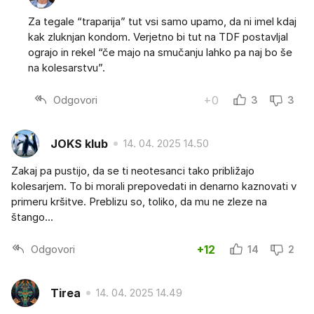
Za tegale “traparija” tut vsi samo upamo, da ni imel kdaj
kak zluknjan kondom. Verjetno bi tut na TDF postavljal
ograjo in rekel “če majo na smučanju lahko pa naj bo še
na kolesarstvu”.
Odgovori
+0
3
3
JOKS klub
14. 04. 2025 14.50
Zakaj pa pustijo, da se ti neotesanci tako približajo
kolesarjem. To bi morali prepovedati in denarno kaznovati v
primeru kršitve. Preblizu so, toliko, da mu ne zleze na
štango...
Odgovori
+12
14
2
Tirea
14. 04. 2025 14.49