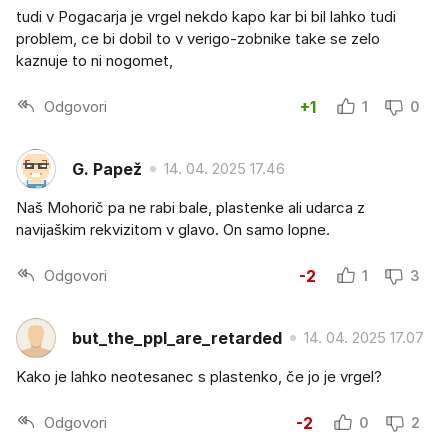
tudi v Pogacarja je vrgel nekdo kapo kar bi bil lahko tudi
problem, ce bi dobil to v verigo-zobnike take se zelo
kaznuje to ni nogomet,
Odgovori
+1
1
0
G. Papež
14. 04. 2025 17.46
Naš Mohorič pa ne rabi bale, plastenke ali udarca z
navijaškim rekvizitom v glavo. On samo lopne.
Odgovori
-2
1
3
but_the_ppl_are_retarded
14. 04. 2025 17.07
Kako je lahko neotesanec s plastenko, če jo je vrgel?
Odgovori
-2
0
2