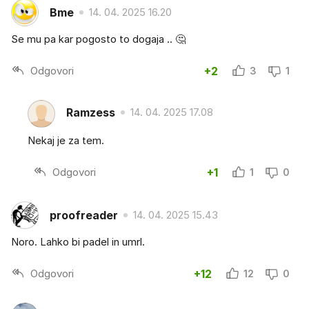
Bme
14. 04. 2025 16.20
Se mu pa kar pogosto to dogaja .. 🤔
Odgovori
+2
3
1
Ramzess
14. 04. 2025 17.08
Nekaj je za tem.
Odgovori
+1
1
0
proofreader
14. 04. 2025 15.43
Noro. Lahko bi padel in umrl.
Odgovori
+12
12
0