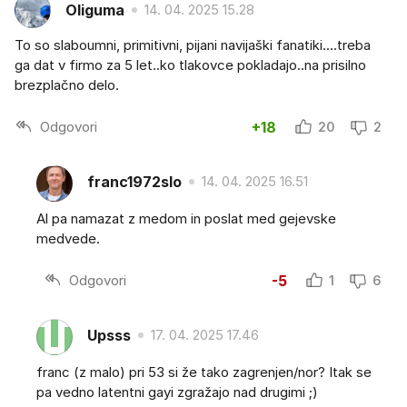
Oliguma
14. 04. 2025 15.28
To so slaboumni, primitivni, pijani navijaški fanatiki....treba
ga dat v firmo za 5 let..ko tlakovce pokladajo..na prisilno
brezplačno delo.
Odgovori
+18
20
2
franc1972slo
14. 04. 2025 16.51
Al pa namazat z medom in poslat med gejevske
medvede.
Odgovori
-5
1
6
Upsss
17. 04. 2025 17.46
franc (z malo) pri 53 si že tako zagrenjen/nor? Itak se
pa vedno latentni gayi zgražajo nad drugimi ;)