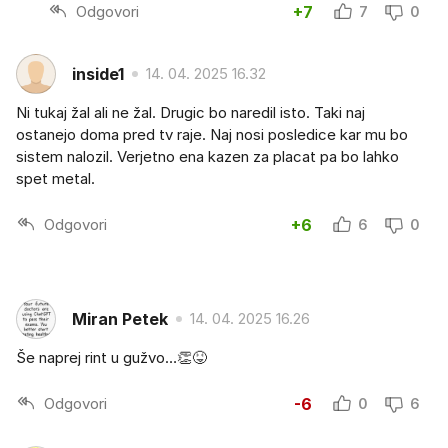
Odgovori
+7
7
0
inside1
14. 04. 2025 16.32
Ni tukaj žal ali ne žal. Drugic bo naredil isto. Taki naj
ostanejo doma pred tv raje. Naj nosi posledice kar mu bo
sistem nalozil. Verjetno ena kazen za placat pa bo lahko
spet metal.
Odgovori
+6
6
0
Miran Petek
14. 04. 2025 16.26
Še naprej rint u gužvo…👏😝
Odgovori
-6
0
6