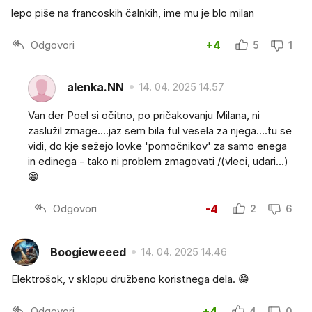
lepo piše na francoskih čalnkih, ime mu je blo milan
Odgovori
+4
5
1
alenka.NN
14. 04. 2025 14.57
Van der Poel si očitno, po pričakovanju Milana, ni
zaslužil zmage....jaz sem bila ful vesela za njega....tu se
vidi, do kje sežejo lovke 'pomočnikov' za samo enega
in edinega - tako ni problem zmagovati /(vleci, udari...)
😁
Odgovori
-4
2
6
Boogieweeed
14. 04. 2025 14.46
Elektrošok, v sklopu družbeno koristnega dela. 😁
Odgovori
+4
4
0