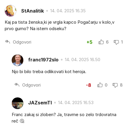
StAnalitik
14. 04. 2025 16.35
Kaj pa tista ženska,ki je vrgla kapco Pogačarju v kolo,v
prvo gumo? Na istem odseku?
Odgovori
+5
6
1
franc1972slo
14. 04. 2025 16.50
Njo bi bilo treba odlikovati kot heroja.
Odgovori
-8
0
8
JAZsemTI
14. 04. 2025 16.53
Franc zakaj si zloben? Ja, travme so zelo trdovratna
reč 🤔