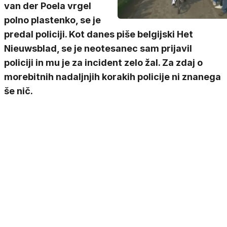
van der Poela vrgel
polno plastenko, se je
predal policiji. Kot danes piše belgijski Het
Nieuwsblad, se je neotesanec sam prijavil
policiji in mu je za incident zelo žal. Za zdaj o
morebitnih nadaljnjih korakih policije ni znanega
še nič.