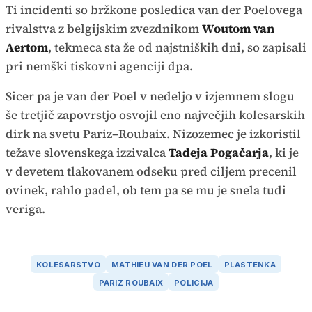
Ti incidenti so bržkone posledica van der Poelovega
rivalstva z belgijskim zvezdnikom
Woutom van
Aertom
, tekmeca sta že od najstniških dni, so zapisali
pri nemški tiskovni agenciji dpa.
Sicer pa je van der Poel v nedeljo v izjemnem slogu
še tretjič zapovrstjo osvojil eno največjih kolesarskih
dirk na svetu Pariz–Roubaix. Nizozemec je izkoristil
težave slovenskega izzivalca
Tadeja Pogačarja
, ki je
v devetem tlakovanem odseku pred ciljem precenil
ovinek, rahlo padel, ob tem pa se mu je snela tudi
veriga.
KOLESARSTVO
MATHIEU VAN DER POEL
PLASTENKA
PARIZ ROUBAIX
POLICIJA