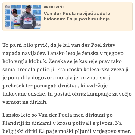
PREBERI ŠE
Van der Poela navijač zadel z
bidonom: To je poskus uboja
To pa ni bilo prvič, da je bil van der Poel žrtev
napada navijačev. Lansko leto je ženska v njegovo
kolo vrgla klobuk. Ženska se je kasneje prav tako
sama predala policiji. Francoska kolesarska zveza ji
je ponudila dogovor: morala je priznati svoj
prekršek ter pomagati društvu, ki vzdržuje
tlakovane odseke, in postati obraz kampanje za večjo
varnost na dirkah.
Lansko leto so Van der Poela med dirkami po
Flandriji in dirkami v krosu polivali s pivom. Na
belgijski dirki E3 pa je moški pljunil v njegovo smer.