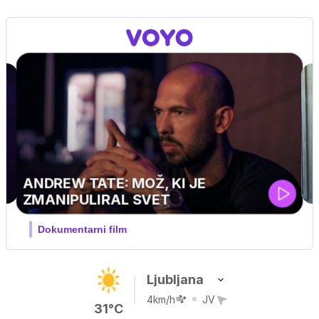
MOJ PRIJATELJ PINGVIN
Film meseca / družinski, pustolovski
Ljubljana
4km/h
JV
31°C