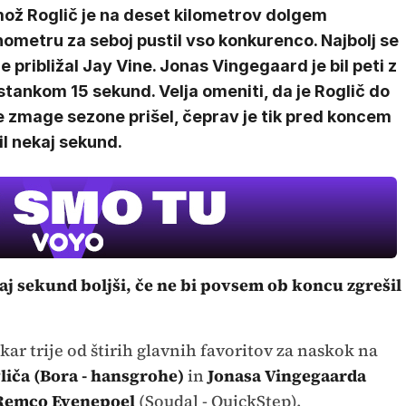
mož Roglič je na deset kilometrov dolgem
ometru za seboj pustil vso konkurenco. Najbolj se
e približal Jay Vine. Jonas Vingegaard je bil peti z
tankom 15 sekund. Velja omeniti, da je Roglič do
e zmage sezone prišel, čeprav je tik pred koncem
il nekaj sekund.
ekaj sekund boljši, če ne bi povsem ob koncu zgrešil
 kar trije od štirih glavnih favoritov za naskok na
iča (Bora - hansgrohe)
in
Jonasa Vingegaarda
Remco Evenepoel
(Soudal - QuickStep).