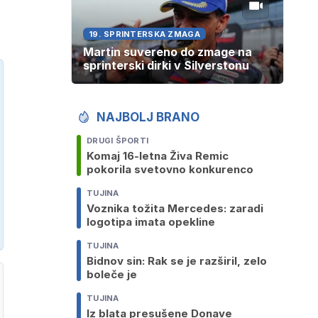
19. SPRINTERSKA ZMAGA
Martin suvereno do zmage na
sprinterski dirki v Silverstonu
NAJBOLJ BRANO
DRUGI ŠPORTI
Komaj 16-letna Živa Remic
pokorila svetovno konkurenco
TUJINA
Voznika tožita Mercedes: zaradi
logotipa imata opekline
TUJINA
Bidnov sin: Rak se je razširil, zelo
boleče je
TUJINA
Iz blata presušene Donave