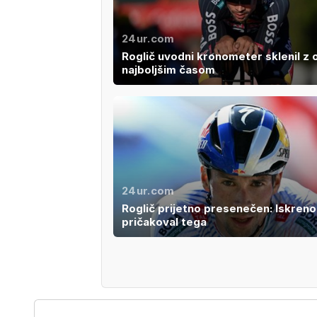
24ur.com
Roglič uvodni kronometer sklenil z
najboljšim časom
24ur.com
Roglič prijetno presenečen: Iskreno
pričakoval tega