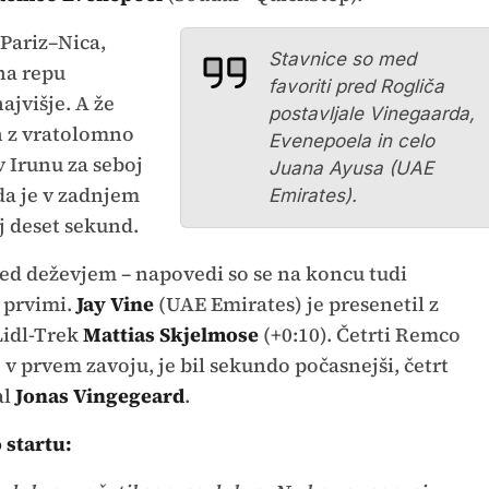
Pariz–Nica,
Stavnice so med
na repu
favoriti pred Rogliča
ajvišje. A že
postavljale Vinegaarda,
in z vratolomno
Evenepoela in celo
v Irunu za seboj
Juana Ayusa (UAE
da je v zadnjem
Emirates).
aj deset sekund.
pred deževjem – napovedi so se na koncu tudi
 prvimi.
Jay Vine
(UAE Emirates) je presenetil z
 Lidl-Trek
Mattias Skjelmose
(+0:10). Četrti Remco
e v prvem zavoju, je bil sekundo počasnejši, četrt
al
Jonas Vingegeard
.
 startu: