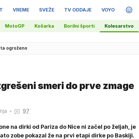
T
VREME
SVEŽE
TV ODDAJE
VOYO
MAGA
MotoGP
Košarka
Borilni športi
Kolesarstvo
ista ogroženo
 zgrešeni smeri do prve zmage
nja
97
ne na dirki od Pariza do Nice ni začel po željah, je
ato zobe pokazal že na prvi etapi dirke po Baskiji.