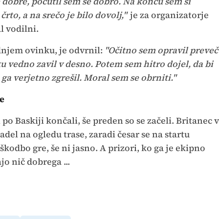
le dobre, počutil sem se dobro. Na koncu sem si
črto, a na srečo je bilo dovolj,"
je za organizatorje
l vodilni.
dnjem ovinku, je odvrnil:
"Očitno sem opravil preveč
ku vedno zavil v desno. Potem sem hitro dojel, da bi
m ga verjetno zgrešil. Moral sem se obrniti."
se
 po Baskiji končali, še preden so se začeli. Britanec v
del na ogledu trase, zaradi česar se na startu
kodbo gre, še ni jasno. A prizori, ko ga je ekipno
o nič dobrega ...