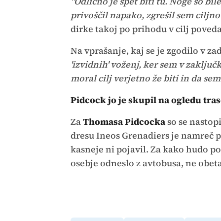
"Odlično je spet biti tu. Noge so bi
privoščil napako, zgrešil sem ciljno 
dirke takoj po prihodu v cilj poveda
Na vprašanje, kaj se je zgodilo v za
'izvidnih' voženj, ker sem v zaključ
moral cilj verjetno že biti in da se
Pidcock jo je skupil na ogledu tra
Za
Thomasa Pidcocka
so se nastopi
dresu Ineos Grenadiers je namreč pa
kasneje ni pojavil. Za kako hudo poš
osebje odneslo z avtobusa, ne obetaj