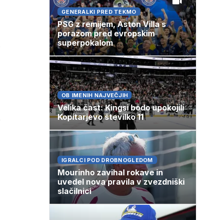
GENERALKI PRED TEKMO
PSG z remijem, Aston Villa s
porazom pred evropskim
superpokalom
OB IMENIH NAJVEČJIH
Velika čast: Kingsi bodo upokojili
Kopitarjevo številko 11
IGRALCI POD DROBNOGLEDOM
Mourinho zavihal rokave in
uvedel nova pravila v zvezdniški
slačilnici