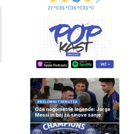
27 °C
35 °C
35 °C
33 °C
PRELOMNI TRENUTEK
Oče nogometne legende: Jorge
Messi in boj za sinove sanje