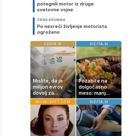
potegnili motor iz druge
svetovne vojne
ČRNA KRONIKA
Po nesreči življenje motorista
ogroženo
CEKIN.SI
VIZITA.SI
Mislite, da je
Pozabite na
milijon evrov
dolgočasno
dovolj za
meso: manj
sanjsko
maščobe, več
MOSKISVET.COM
VIZITA.SI
stanovanje? Te
svežine
številke so
šokirale Evropo