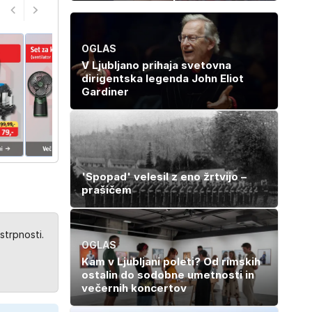
navdušuje s
občuduje ves
skrivnostno
svet
vlogo
OGLAS
V Ljubljano prihaja svetovna
dirigentska legenda John Eliot
Gardiner
'Spopad' velesil z eno žrtvijo –
prašičem
strpnosti.
OGLAS
Kam v Ljubljani poleti? Od rimskih
ostalin do sodobne umetnosti in
večernih koncertov