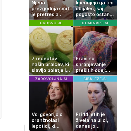
Njena
Imenujejo ga tihi
prezgodnja smrt
ubijalec, saj
je pretresla
pogosto ostane
modni svet: za
neopažen:
OKUSNO.JE
DOMINVRT.SI
slavo se je
nenavadni
skrivala
simptomi
tragedija
visokega
holesterola
7 receptov
Pravilno
naših bralcev, ki
shranjevanje
slavijo poletje in
prešitih odej:
tradicijo
Kako ohraniti
ZADOVOLJNA.SI
BIBALEZE.SI
družinsko
dediščino
Vsi govorijo o
Pri 14 letih je
oranžnolasi
živela na ulici,
lepotici, ki
danes jo