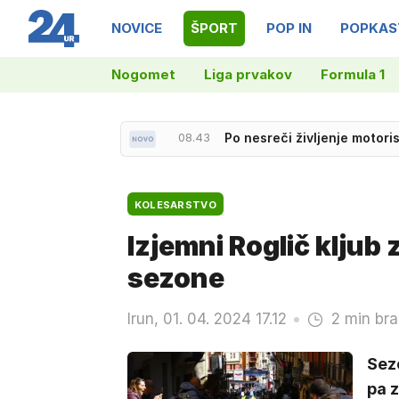
NOVICE
ŠPORT
POP IN
POPKAS
Nogomet
Liga prvakov
Formula 1
08.43
Po nesreči življenje motor
KOLESARSTVO
Izjemni Roglič kljub
sezone
Irun, 01. 04. 2024 17.12
2 min bra
Sezo
pa z