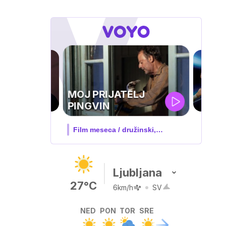
UEFA
SUPERPOKAL
V živo na VOYO: sreda ob 20.30
Ljubljana
27°C
6km/h
SV
NED
PON
TOR
SRE