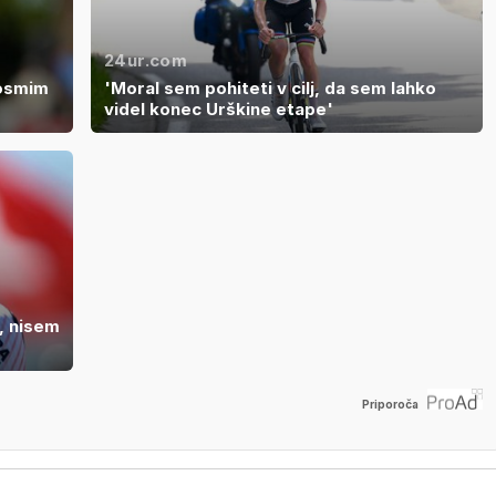
24ur.com
 osmim
'Moral sem pohiteti v cilj, da sem lahko
videl konec Urškine etape'
, nisem
Priporoča