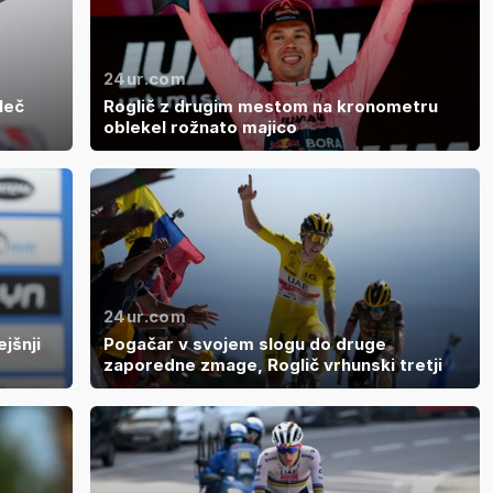
24ur.com
leč
Roglič z drugim mestom na kronometru
oblekel rožnato majico
24ur.com
jšnji
Pogačar v svojem slogu do druge
zaporedne zmage, Roglič vrhunski tretji