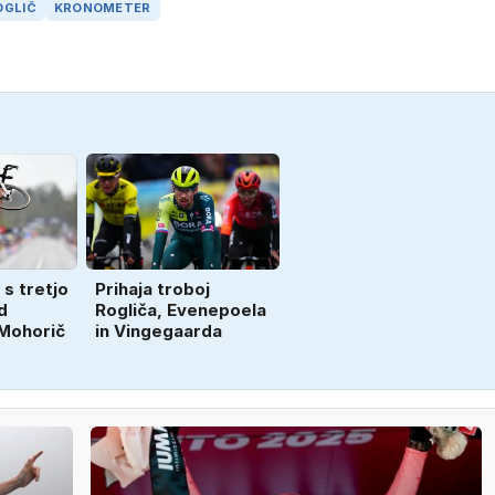
OGLIČ
KRONOMETER
 s tretjo
Prihaja troboj
d
Rogliča, Evenepoela
 Mohorič
in Vingegaarda