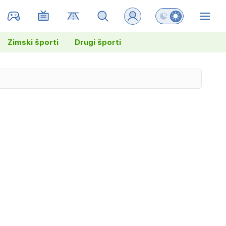
Preklopi barvni na
ZIN
Zimski športi
Drugi športi