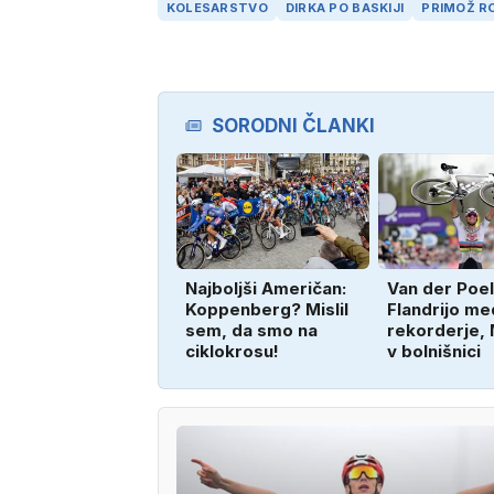
KOLESARSTVO
DIRKA PO BASKIJI
PRIMOŽ R
SORODNI ČLANKI
Najboljši Američan:
Van der Poel
Koppenberg? Mislil
Flandrijo me
sem, da smo na
rekorderje,
ciklokrosu!
v bolnišnici