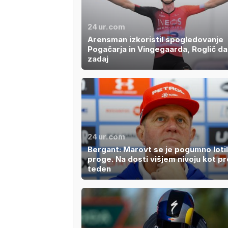
24ur.com
Arensman izkoristil spogledovanje
Pogačarja in Vingegaarda, Roglič da
zadaj
24ur.com
Bergant: Marovt se je pogumno lotil
proge. Na dosti višjem nivoju kot pre
teden