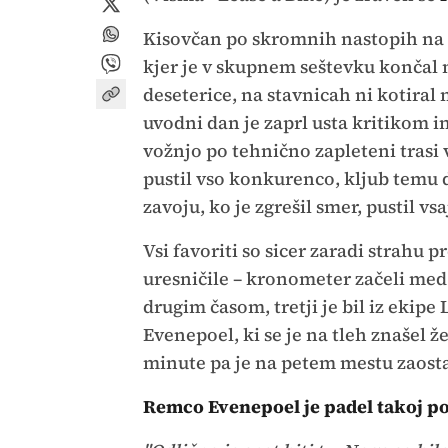
Kisovčan po skromnih nastopih na 
kjer je v skupnem seštevku končal 
deseterice, na stavnicah ni kotiral n
uvodni dan je zaprl usta kritikom 
vožnjo po tehnično zapleteni trasi 
pustil vso konkurenco, kljub temu 
zavoju, ko je zgrešil smer, pustil vs
Vsi favoriti so sicer zaradi strahu 
uresničile – kronometer začeli med
drugim časom, tretji je bil iz ekipe
Evenepoel, ki se je na tleh znašel ž
minute pa je na petem mestu zaost
Remco Evenepoel je padel takoj po