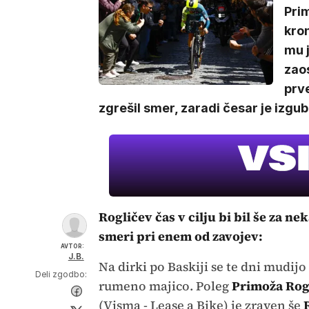
Pri
kron
mu j
zaos
prv
zgrešil smer, zaradi česar je izgub
Rogličev čas v cilju bi bil še za n
smeri pri enem od zavojev:
AVTOR:
J.B.
Na dirki po Baskiji se te dni mudijo
Deli zgodbo:
rumeno majico. Poleg
Primoža Rogl
(Visma - Lease a Bike) je zraven še