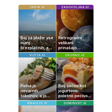
CEKIN.SI
ZADOVOLJNA.SI
Boj za plaže: vse
Retrogradni
manj
velikani
brezplačnih, za
prinašajo
ležalnik in
pomembne
VIZITA.SI
OKUSNO.JE
senčnik tudi več
premike – kaj
kot 40 evrov
pomeni, da so
Saturn, Neptun
in Pluton hkrati
retrogradni?
Polna je
Bolj sočno kot
nevarnih
jogurtovo:
toksinov, a jo
poletno pecivo,
imamo vsi radi:
ki vedno uspe
BIBALEZE.SI
DOMINVRT.SI
to je najbolj
nezdrava riba, ki