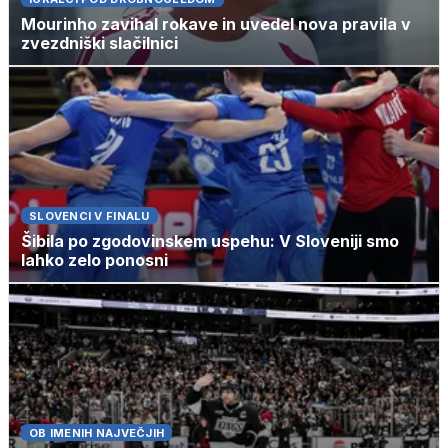
Mourinho zavihal rokave in uvedel nova pravila v
zvezdniški slačilnici
SLOVENCI V FINALU
Šibila po zgodovinskem uspehu: V Sloveniji smo
lahko zelo ponosni
OB IMENIH NAJVEČJIH