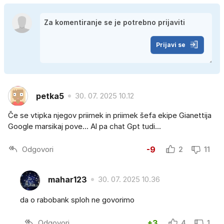
Prijavi se
petka5
30. 07. 2025 10.12
Če se vtipka njegov priimek in priimek šefa ekipe Gianettija
Google marsikaj pove... Al pa chat Gpt tudi...
Odgovori
-9
2
11
mahar123
30. 07. 2025 10.36
da o rabobank sploh ne govorimo
Odgovori
+3
4
1