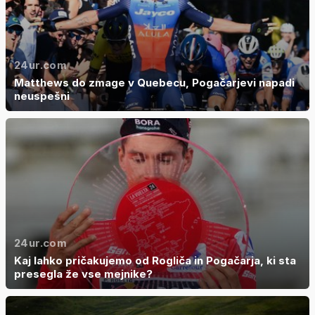
24ur.com
Matthews do zmage v Quebecu, Pogačarjevi napadi
neuspešni
24ur.com
Kaj lahko pričakujemo od Rogliča in Pogačarja, ki sta
presegla že vse mejnike?