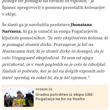
pobege ter pomagal na ravnini in vzponih,"
je
Španec spregovoril o pomenu preostalih kolesarjev
v ekipi.
Še zlasti ga je navdušila predstava
Jhonatana
Narvaeza
, ki ga je označil za enega Pogačarjevih
ključnih pomočnikov.
"Je zelo eksploziven kolesar, ki
je pomagal zlomiti dirko. Pravzaprav je bil na
Hautacamu tisti, ki je zlomil dirko in dosegel, da je
celo Vingegaard eksplodiral. To sem od njega
pričakoval, in v vseh pogledih se je celo še izboljšal.
Zasluži si pohvalo, ker je bil na dolgih vzponih zelo
daleč spredaj, in rekel bi, da je bil izjemen."
PREBERI ŠE
Uradna potrditev iz ekipe UAE:
Pogačarja ne bo na Vuelto