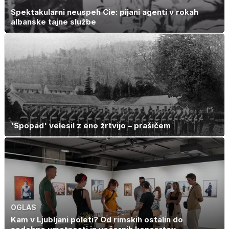
Spektakularni neuspeh Cie: pijani agenti v rokah
albanske tajne službe
'Spopad' velesil z eno žrtvijo – prašičem
OGLAS
Kam v Ljubljani poleti? Od rimskih ostalin do