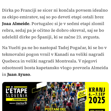
Dirka po Franciji se sicer ni končala povsem idealno
za ekipo emiratov, saj so po deveti etapi ostali brez
Joaa Almeide
. Portugalec si je v sedmi etapi zlomil
rebra, sedaj pa je očitno že dobro okreval, saj se bo
udeležil dirke po Španiji, ki se začne 23. avgusta.
Na Vuelti pa ne bo nastopal Tadej Pogačar, ki se bo v
tekmovalni pogon vrnil v Kanadi na veliki nagradi
Quebeca in veliki nagradi Montreala. V njegovi
odsotnosti bosta kapetansko vlogo prevzela Almeida
in
Juan Ayuso
.