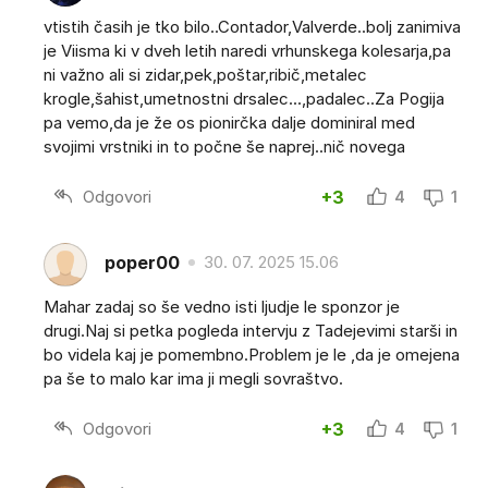
vtistih časih je tko bilo..Contador,Valverde..bolj zanimiva
je Viisma ki v dveh letih naredi vrhunskega kolesarja,pa
ni važno ali si zidar,pek,poštar,ribič,metalec
krogle,šahist,umetnostni drsalec...,padalec..Za Pogija
pa vemo,da je že os pionirčka dalje dominiral med
svojimi vrstniki in to počne še naprej..nič novega
Odgovori
+3
4
1
poper00
30. 07. 2025 15.06
Mahar zadaj so še vedno isti ljudje le sponzor je
drugi.Naj si petka pogleda intervju z Tadejevimi starši in
bo videla kaj je pomembno.Problem je le ,da je omejena
pa še to malo kar ima ji megli sovraštvo.
Odgovori
+3
4
1