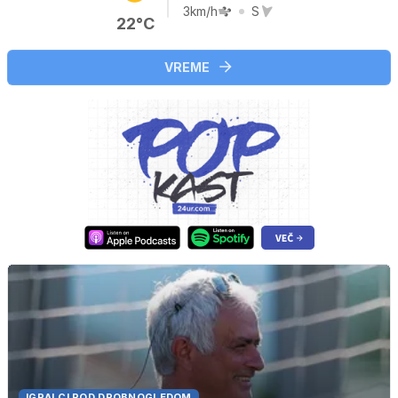
3km/h
S
22°C
VREME
IGRALCI POD DROBNOGLEDOM