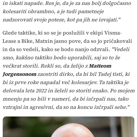
in iskati napade. Res je, da je za nas bolj dolgočasno
kolesariti obrambno, a je tudi pametneje
nadzorovati svoje poteze, kot pa jih ne izvajati."
Glede taktike, ki so se je poslužili v ekipi Visma-
Lease a Bike, Matxin jasno pove, da so jo pričakovali
in da so vedeli, kako se bodo nanjo odzvali.
"Vedeli
smo, kakšno taktiko bodo uporabili, saj so to že
večkrat storili. Rekli so, da želijo z
Matteom
Jorgensonom
zaostriti dirko, da bi bil Tadej tisti, ki
bi iz prve roke napadal več kolesarjev. Ta taktika je
delovala leta 2022 in želeli so storiti enako. Po mojem
mnenju pa so bili v nameri, da bi izčrpali nas, tako
vztrajni in agresivni, da so na koncu izčrpali sebe."