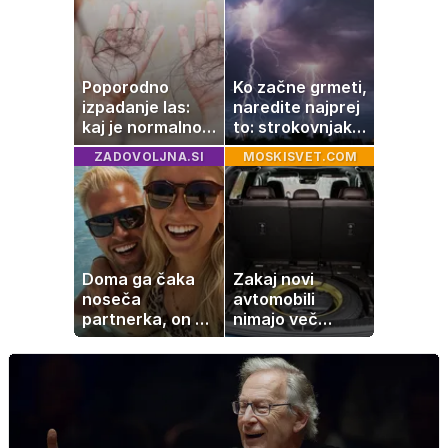
jo mnogi redno
uživajo
Poporodno
Ko začne grmeti,
izpadanje las:
naredite najprej
kaj je normalno
to: strokovnjaki
in kako si
opozarjajo na
ZADOVOLJNA.SI
MOSKISVET.COM
pomagati
pogosto napako
Doma ga čaka
Zakaj novi
noseča
avtomobili
partnerka, on pa
nimajo več
dopustuje z
rezervne gume?
drugo