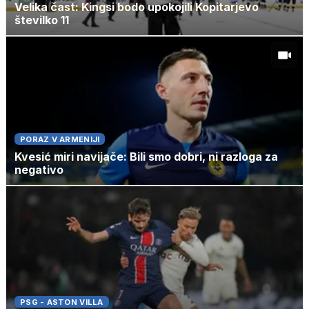
Velika čast: Kingsi bodo upokojili Kopitarjevo
številko 11
PORAZ V ARMENIJI
Kvesić miri navijače: Bili smo dobri, ni razloga za
negativo
PSG - ASTON VILLA