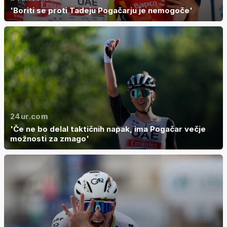
'Boriti se proti Tadeju Pogačarju je nemogoče'
24ur.com
'Če ne bo delal taktičnih napak, ima Pogačar večje
možnosti za zmago'