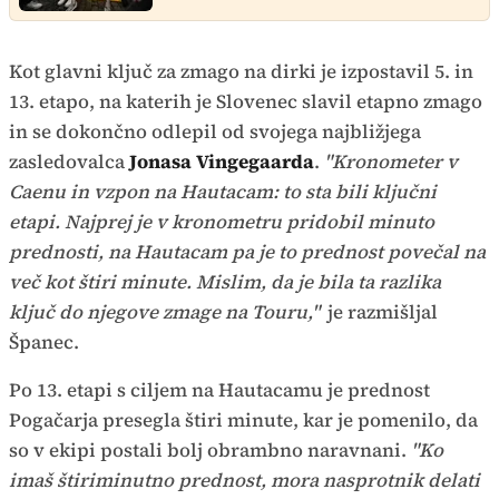
Kot glavni ključ za zmago na dirki je izpostavil 5. in
13. etapo, na katerih je Slovenec slavil etapno zmago
in se dokončno odlepil od svojega najbližjega
zasledovalca
Jonasa Vingegaarda
.
"Kronometer v
Caenu in vzpon na Hautacam: to sta bili ključni
etapi. Najprej je v kronometru pridobil minuto
prednosti, na Hautacam pa je to prednost povečal na
več kot štiri minute. Mislim, da je bila ta razlika
ključ do njegove zmage na Touru,"
je razmišljal
Španec.
Po 13. etapi s ciljem na Hautacamu je prednost
Pogačarja presegla štiri minute, kar je pomenilo, da
so v ekipi postali bolj obrambno naravnani.
"Ko
imaš štiriminutno prednost, mora nasprotnik delati