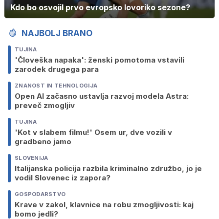
Kdo bo osvojil prvo evropsko lovoriko sezone?
NAJBOLJ BRANO
TUJINA
'Človeška napaka': ženski pomotoma vstavili
zarodek drugega para
ZNANOST IN TEHNOLOGIJA
Open AI začasno ustavlja razvoj modela Astra:
preveč zmogljiv
TUJINA
'Kot v slabem filmu!' Osem ur, dve vozili v
gradbeno jamo
SLOVENIJA
Italijanska policija razbila kriminalno združbo, jo je
vodil Slovenec iz zapora?
GOSPODARSTVO
Krave v zakol, klavnice na robu zmogljivosti: kaj
bomo jedli?