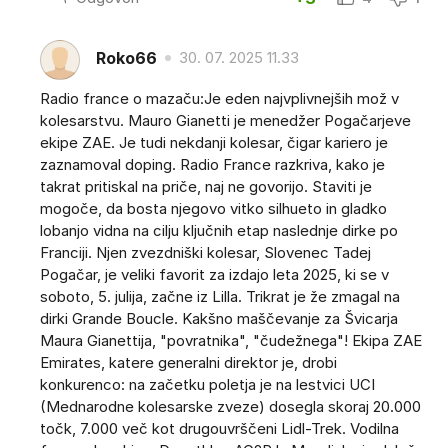
Roko66
30. 07. 2025 11.33
Radio france o mazaču:Je eden najvplivnejših mož v
kolesarstvu. Mauro Gianetti je menedžer Pogačarjeve
ekipe ZAE. Je tudi nekdanji kolesar, čigar kariero je
zaznamoval doping. Radio France razkriva, kako je
takrat pritiskal na priče, naj ne govorijo. Staviti je
mogoče, da bosta njegovo vitko silhueto in gladko
lobanjo vidna na cilju ključnih etap naslednje dirke po
Franciji. Njen zvezdniški kolesar, Slovenec Tadej
Pogačar, je veliki favorit za izdajo leta 2025, ki se v
soboto, 5. julija, začne iz Lilla. Trikrat je že zmagal na
dirki Grande Boucle. Kakšno maščevanje za Švicarja
Maura Gianettija, "povratnika", "čudežnega"! Ekipa ZAE
Emirates, katere generalni direktor je, drobi
konkurenco: na začetku poletja je na lestvici UCI
(Mednarodne kolesarske zveze) dosegla skoraj 20.000
točk, 7.000 več kot drugouvrščeni Lidl-Trek. Vodilna