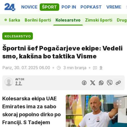
NOVICE
ŠPORT
POP IN
POPKAST
VREME
Košarka
Borilni športi
Kolesarstvo
Zimski športi
Drugi
KOLESARSTVO
Športni šef Pogačarjeve ekipe: Vedeli
smo, kakšna bo taktika Visme
Pariz, 30. 07. 2025 06.00
3 min branja
9
AVTOR:
Ž.Ž.
Kolesarska ekipa UAE
Emirates ima za sabo
skoraj popolno dirko po
Franciji. S Tadejem