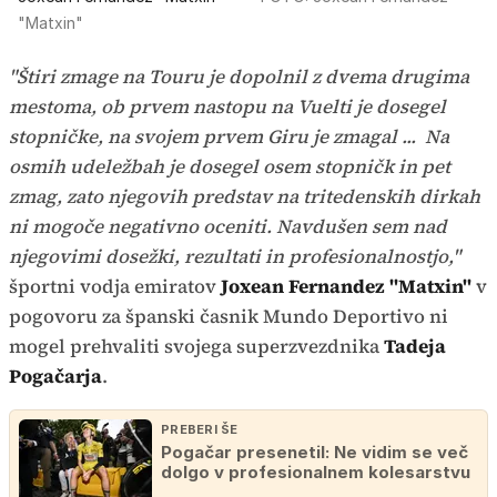
"Matxin"
"Štiri zmage na Touru je dopolnil z dvema drugima
mestoma, ob prvem nastopu na Vuelti je dosegel
stopničke, na svojem prvem Giru je zmagal ... Na
osmih udeležbah je dosegel osem stopničk in pet
zmag, zato njegovih predstav na tritedenskih dirkah
ni mogoče negativno oceniti. Navdušen sem nad
njegovimi dosežki, rezultati in profesionalnostjo,"
športni vodja emiratov
Joxean Fernandez "Matxin"
v
pogovoru za španski časnik Mundo Deportivo ni
mogel prehvaliti svojega superzvezdnika
Tadeja
Pogačarja
.
PREBERI ŠE
Pogačar presenetil: Ne vidim se več
dolgo v profesionalnem kolesarstvu