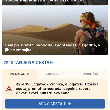
sodobne umetnosti in večernih koncertov
Sam po svetu? 'Svoboda, spontanost in zgodbe, ki
jih ne zmanjka'
STANJE NA CESTAH
NESREČE
(1)
ZASTOJI
(0)
OVIRE
(16)
R2-409, Logatec - Vrhnika, v Logatcu, Tržaška
cesta, prometna nesreča, popolna zapora.
Obvoz: skozi industrijsko cono.
VEČ O CESTAH