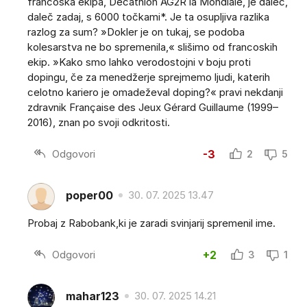
francoska ekipa, Decathlon AG2R la Mondiale, je daleč,
daleč zadaj, s 6000 točkami*. Je ta osupljiva razlika
razlog za sum? »Dokler je on tukaj, se podoba
kolesarstva ne bo spremenila,« slišimo od francoskih
ekip. »Kako smo lahko verodostojni v boju proti
dopingu, če za menedžerje sprejmemo ljudi, katerih
celotno kariero je omadeževal doping?« pravi nekdanji
zdravnik Française des Jeux Gérard Guillaume (1999–
2016), znan po svoji odkritosti.
Odgovori
-3
2
5
poper00
30. 07. 2025 13.47
Probaj z Rabobank,ki je zaradi svinjarij spremenil ime.
Odgovori
+2
3
1
mahar123
30. 07. 2025 14.21