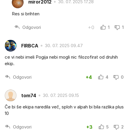
miror2012
30. 07. 2025 17.28
Res si brihten
Odgovori
+0
1
1
FIRBCA
30. 07. 2025 09.47
ce vi nebi imeli Pogija nebi mogli nic filozofirat od druhih
ekip.
Odgovori
+4
4
0
tom74
30. 07. 2025 09.15
Če bi še ekipa naredila več, sploh v alpah bi bila razlika plus
10
Odgovori
+3
5
2