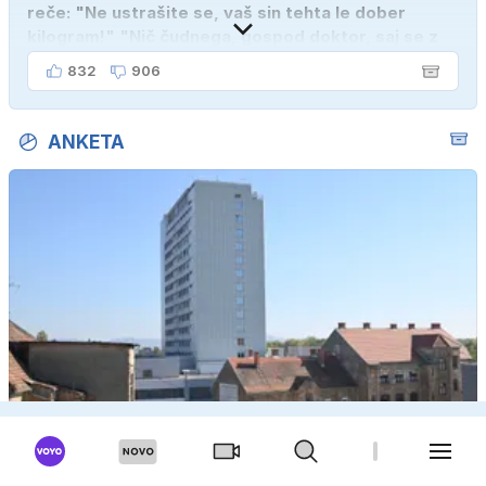
reče: "Ne ustrašite se, vaš sin tehta le dober
kilogram!" "Nič čudnega, gospod doktor, saj se z
ženo poznava šele tri mesece."
832
906
ANKETA
Ali so po vašem mnenju žvižgači v javnem zdravstvu
dovolj zaščiteni?