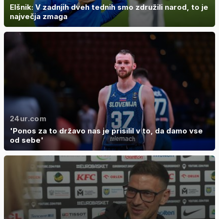
Elšnik: V zadnjih dveh tednih smo združili narod, to je
največja zmaga
24ur.com
'Ponos za to državo nas je prisilil v to, da damo vse
od sebe'