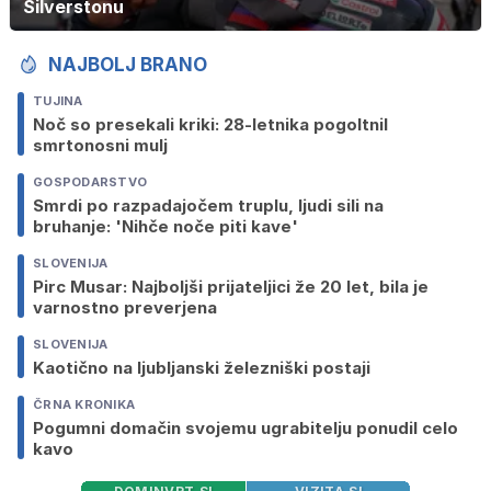
Silverstonu
NAJBOLJ BRANO
TUJINA
Noč so presekali kriki: 28-letnika pogoltnil
smrtonosni mulj
GOSPODARSTVO
Smrdi po razpadajočem truplu, ljudi sili na
bruhanje: 'Nihče noče piti kave'
SLOVENIJA
Pirc Musar: Najboljši prijateljici že 20 let, bila je
varnostno preverjena
SLOVENIJA
Kaotično na ljubljanski železniški postaji
ČRNA KRONIKA
Pogumni domačin svojemu ugrabitelju ponudil celo
kavo