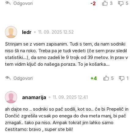
Odgovori
-2
3
5
ledr
11. 09. 2025 12.52
Strinjam se z vsem zapisanim. Tudi s tem, da nam sodniki
niso šli na roko. Treba pa je tudi vedeti (če sem prav sledil
statistiki...), da smo zadeli le 9 trojk od 39 metov. In prav v
tem vidim ključ do našega poraza. To je košarka...
Odgovori
+4
5
1
anamarija
11. 09. 2025 12.41
ah dajte no .. sodniki so pač sodili, kot so.. če bi Prepelič in
Dončić zgrešila vcsak po enega do dva meta manj, bi pač
zmagali.. tako pa niso. Ampak tokrat jim lahko samo
čestitamo: bravo , super ste bili!