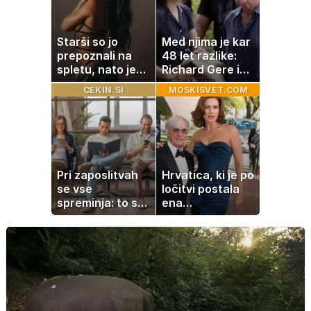
Starši so jo
Med njima je kar
prepoznali na
48 let razlike:
spletu, nato je
Richard Gere in
ostala brez
mlada soigralka
CEKIN.SI
MOSKISVET.COM
službe
ujeta v prisrčnih
trenutkih
Pri zaposlitvah
Hrvatica, ki je po
se vse
ločitvi postala
spreminja: to so
ena
veščine, ki vam
najbogatejših
lahko prinesejo
ločenk na svetu
višjo plačo