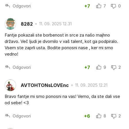
Odgovori
+7
7
0
8282
11. 09. 2025 12.31
Fantje pokazali ste borbenost in srce za našo majhno
državo. Več ljudi je dvomilo v vaš talent, kot ga podpiralo.
Vsem ste zaprli usta. Bodite ponosni nase , ker mi smo
vedno!
Odgovori
+7
9
2
AVTOHTONsLOVEnc
11. 09. 2025 12.21
Bravo fantje mi smo ponosni na vas! Vemo, da ste dali vse
od sebe! <3
Odgovori
+6
8
2