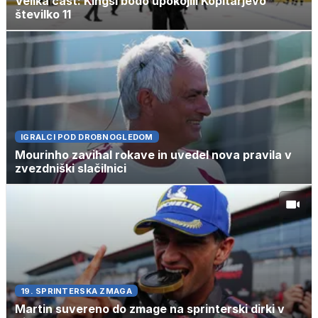
Velika čast: Kingsi bodo upokojili Kopitarjevo
številko 11
IGRALCI POD DROBNOGLEDOM
Mourinho zavihal rokave in uvedel nova pravila v
zvezdniški slačilnici
19. SPRINTERSKA ZMAGA
Martin suvereno do zmage na sprinterski dirki v