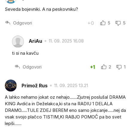
Seveda bojevniki. A na peskovniku?
Odgovori
+0
5
5
AriAu
11. 09. 2025 16.08
ti si na kavču
Odgovori
+1
2
1
Primož Rus
11. 09. 2025 13.21
A lahko nehamo jokat oz nehajo......Zjutrej poslušal DRAMA
KING Avdića in Deželakca,ki sta na RADIU 1 DELALA
DRAMO.....TULE ZDEJ BEREM eno samo jokcanje.....nej da
vsak svojo plačco TISTIM,KI RABJO POMOČ pa bo svet
lepši......