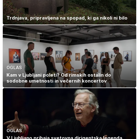
Trdnjava, pripravljena na spopad, ki ga nikoli ni bilo
OGLAS
Kam v Ljubljani poleti? Od rimskih ostalin do
sodobne umetnosti in večernih koncertov
OGLAS
V Ljubljano prihaja svetovna dirigentska legenda