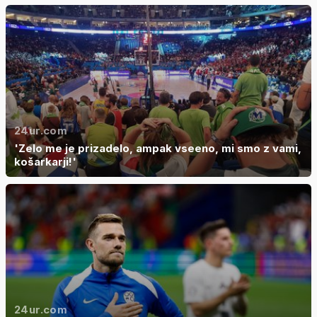
24ur.com
'Zelo me je prizadelo, ampak vseeno, mi smo z vami,
košarkarji!'
24ur.com