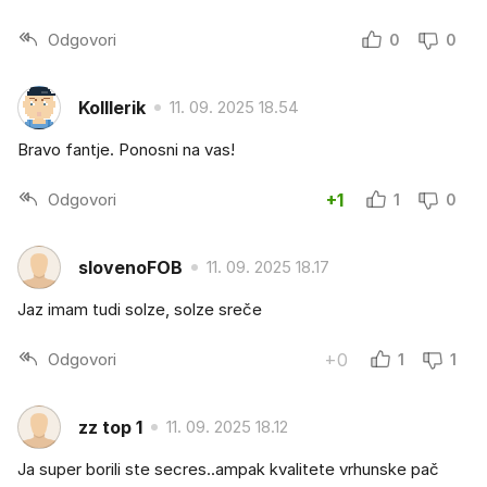
Odgovori
0
0
Kolllerik
11. 09. 2025 18.54
Bravo fantje. Ponosni na vas!
Odgovori
+1
1
0
slovenoFOB
11. 09. 2025 18.17
Jaz imam tudi solze, solze sreče
Odgovori
+0
1
1
zz top 1
11. 09. 2025 18.12
Ja super borili ste secres..ampak kvalitete vrhunske pač