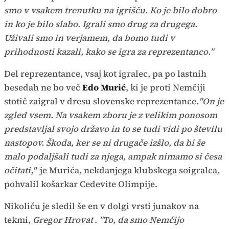
smo v vsakem trenutku na igrišču. Ko je bilo dobro
in ko je bilo slabo. Igrali smo drug za drugega.
Uživali smo in verjamem, da bomo tudi v
prihodnosti kazali, kako se igra za reprezentanco."
Del reprezentance, vsaj kot igralec, pa po lastnih
besedah ne bo več
Edo Murić
, ki je proti Nemčiji
stotič zaigral v dresu slovenske reprezentance.
"On je
zgled vsem. Na vsakem zboru je z velikim ponosom
predstavljal svojo državo in to se tudi vidi po številu
nastopov. Škoda, ker se ni drugače izšlo, da bi še
malo podaljšali tudi za njega, ampak nimamo si česa
očitati,"
je Murića, nekdanjega klubskega soigralca,
pohvalil košarkar Cedevite Olimpije.
Nikoliću je sledil še en v dolgi vrsti junakov na
tekmi,
Gregor Hrovat
.
"To, da smo Nemčijo