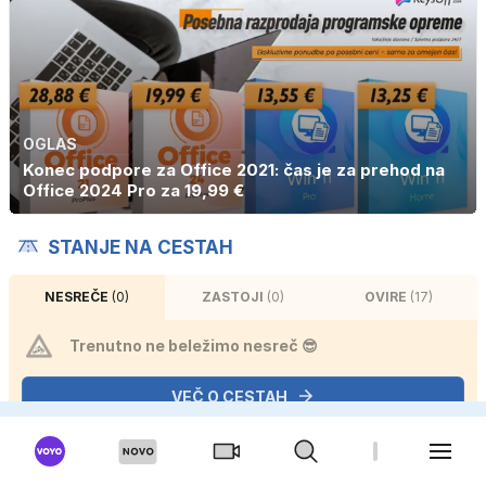
OGLAS
Konec podpore za Office 2021: čas je za prehod na
Office 2024 Pro za 19,99 €
STANJE NA CESTAH
NESREČE
(0)
ZASTOJI
(0)
OVIRE
(17)
Trenutno ne beležimo nesreč 😎
VEČ O CESTAH
E-NOVICE