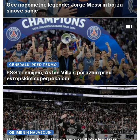
Oče nogometne legende: Jorge Messi in boj za
sinove sanje
GENERALKI PRED TEKMO
PSG z remijem, Aston Villa s porazom pred
evropskim superpokalom
OB IMENIH NAJVEČJIH