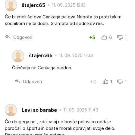
štajerc65
11. 09. 2025 12.13
Če bi imeli še dva Cankarja pa dva Nebota to proti takim
sodnikom ne bi dobili. Sramota od sodnikov res.
Odgovori
+5
6
1
štajerc65
11. 09. 2025 12.13
Čančarja ne Cankarja pardon.
Odgovori
+0
1
1
Levi so barabe
11. 09. 2025 11.43
Če drugega ne , zdaj vsaj ne boste polovico oddaje
poročali o športu in boste morali opravljati svoje delo.
Razen vreme vam še ostane