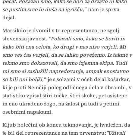
pečat. Pokazali smo, kako se bori za državo in kako
se pustita srce in duša na igrišču,"
nam je sprva
dejal.
Marsikdo je dvomil v to reprezentanco, ne zgolj
slovenska javnost.
"Pokazali smo, kako se boriti in
kako biti ena celota, ko drugi v nas niso verjeli. Mi
smo ves čas verjeli, da se lahko povežemo. Iz tekme v
tekmo smo dokazovali, da smo izjemna ekipa. Tudi
mi smo si zaslužili napredovanje, ampak enostavno
so bili oni boljši,"
je s solzami v očeh dejal košarkar,
ki je proti Nemčiji poleg odličnega dela v obrambi, v
statistiko vpisal štiri točke, štiri skoke, pet asistenc
in eno ukradeno žogo, na žalost pa tudi s petimi
osebnimi napakami.
Kljub bolečini ob koncu tekmovanja, je hvaležen, da
je bil del reprezentance na tem prvenstvu:
"Uživali