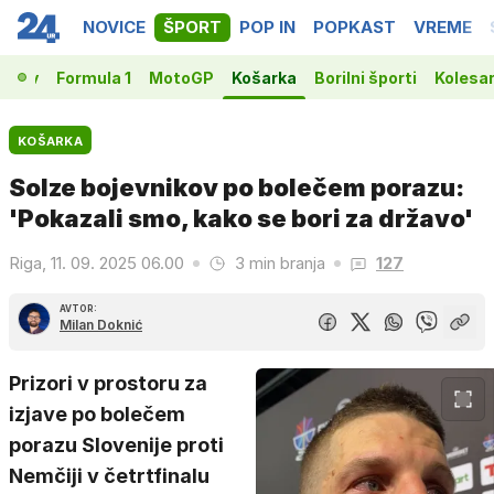
NOVICE
ŠPORT
POP IN
POPKAST
VREME
vakov
Formula 1
MotoGP
Košarka
Borilni športi
Kolesa
KOŠARKA
Solze bojevnikov po bolečem porazu:
'Pokazali smo, kako se bori za državo'
Riga, 11. 09. 2025 06.00
3 min branja
127
AVTOR:
Milan Doknić
Prizori v prostoru za
izjave po bolečem
porazu Slovenije proti
Nemčiji v četrtfinalu