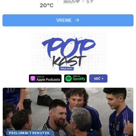
3km/h
S
20°C
VREME
PRELOMNI TRENUTEK