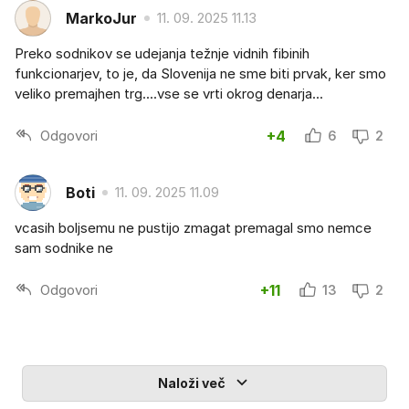
MarkoJur
11. 09. 2025 11.13
Preko sodnikov se udejanja težnje vidnih fibinih
funkcionarjev, to je, da Slovenija ne sme biti prvak, ker smo
veliko premajhen trg....vse se vrti okrog denarja...
Odgovori
+4
6
2
Boti
11. 09. 2025 11.09
vcasih boljsemu ne pustijo zmagat premagal smo nemce
sam sodnike ne
Odgovori
+11
13
2
Naloži več