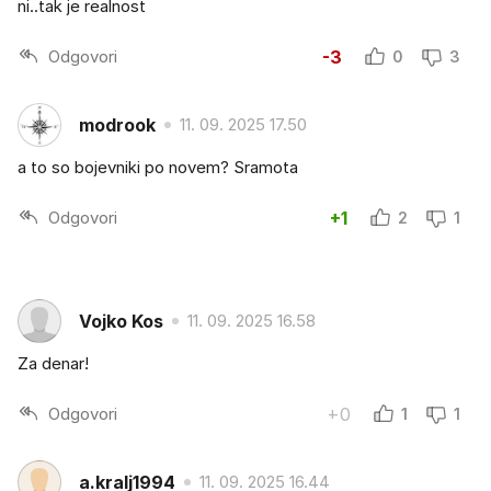
ni..tak je realnost
Odgovori
-3
0
3
modrook
11. 09. 2025 17.50
a to so bojevniki po novem? Sramota
Odgovori
+1
2
1
Vojko Kos
11. 09. 2025 16.58
Za denar!
Odgovori
+0
1
1
a.kralj1994
11. 09. 2025 16.44