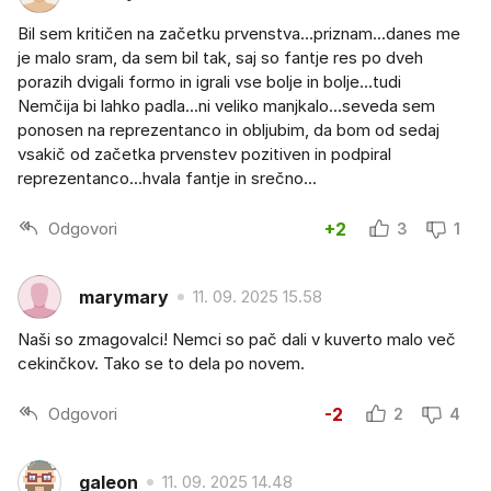
Bil sem kritičen na začetku prvenstva...priznam...danes me
je malo sram, da sem bil tak, saj so fantje res po dveh
porazih dvigali formo in igrali vse bolje in bolje...tudi
Nemčija bi lahko padla...ni veliko manjkalo...seveda sem
ponosen na reprezentanco in obljubim, da bom od sedaj
vsakič od začetka prvenstev pozitiven in podpiral
reprezentanco...hvala fantje in srečno...
Odgovori
+2
3
1
marymary
11. 09. 2025 15.58
Naši so zmagovalci! Nemci so pač dali v kuverto malo več
cekinčkov. Tako se to dela po novem.
Odgovori
-2
2
4
galeon
11. 09. 2025 14.48