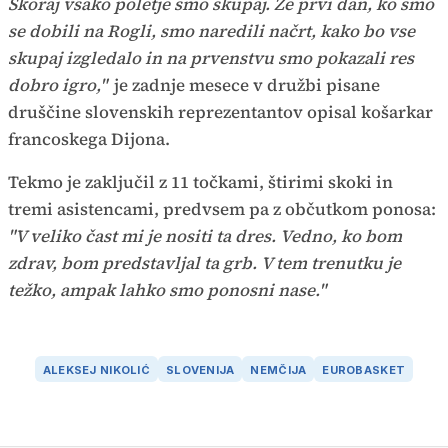
Skoraj vsako poletje smo skupaj. Že prvi dan, ko smo
se dobili na Rogli, smo naredili načrt, kako bo vse
skupaj izgledalo in na prvenstvu smo pokazali res
dobro igro,"
je zadnje mesece v družbi pisane
druščine slovenskih reprezentantov opisal košarkar
francoskega Dijona.
Tekmo je zaključil z 11 točkami, štirimi skoki in
tremi asistencami, predvsem pa z občutkom ponosa:
"V veliko čast mi je nositi ta dres. Vedno, ko bom
zdrav, bom predstavljal ta grb. V tem trenutku je
težko, ampak lahko smo ponosni nase."
ALEKSEJ NIKOLIĆ
SLOVENIJA
NEMČIJA
EUROBASKET