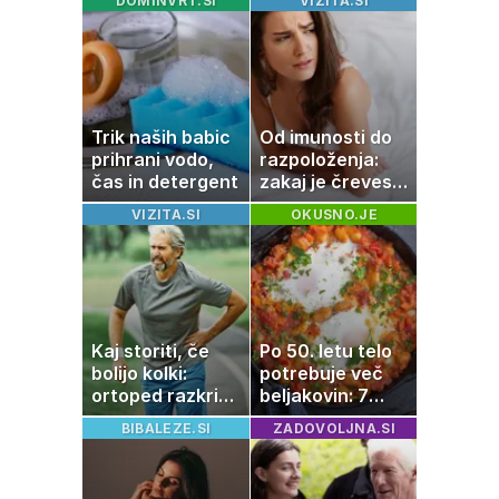
DOMINVRT.SI
VIZITA.SI
Trik naših babic
Od imunosti do
prihrani vodo,
razpoloženja:
čas in detergent
zakaj je črevesje
v središču
VIZITA.SI
OKUSNO.JE
pozornosti
Kaj storiti, če
Po 50. letu telo
bolijo kolki:
potrebuje več
ortoped razkriva
beljakovin: 7
preproste trike
okusnih
BIBALEZE.SI
ZADOVOLJNA.SI
za zmanjšanje
receptov za
bolečine
vsak dan