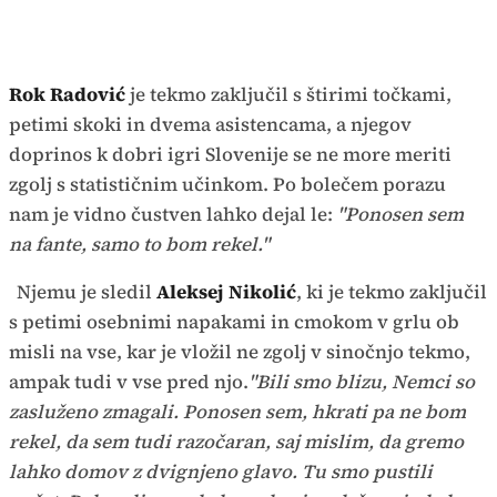
Rok Radović
je tekmo zaključil s štirimi točkami,
petimi skoki in dvema asistencama, a njegov
doprinos k dobri igri Slovenije se ne more meriti
zgolj s statističnim učinkom. Po bolečem porazu
nam je vidno čustven lahko dejal le:
"Ponosen sem
na fante, samo to bom rekel."
Njemu je sledil
Aleksej Nikolić
, ki je tekmo zaključil
s petimi osebnimi napakami in cmokom v grlu ob
misli na vse, kar je vložil ne zgolj v sinočnjo tekmo,
ampak tudi v vse pred njo.
"Bili smo blizu, Nemci so
zasluženo zmagali. Ponosen sem, hkrati pa ne bom
rekel, da sem tudi razočaran, saj mislim, da gremo
lahko domov z dvignjeno glavo. Tu smo pustili