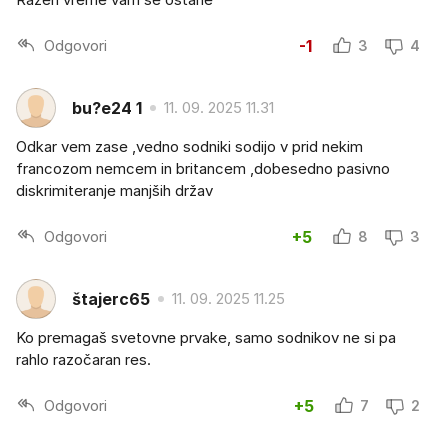
Odgovori
-1
3
4
bu?e24 1
11. 09. 2025 11.31
Odkar vem zase ,vedno sodniki sodijo v prid nekim
francozom nemcem in britancem ,dobesedno pasivno
diskrimiteranje manjših držav
Odgovori
+5
8
3
štajerc65
11. 09. 2025 11.25
Ko premagaš svetovne prvake, samo sodnikov ne si pa
rahlo razočaran res.
Odgovori
+5
7
2