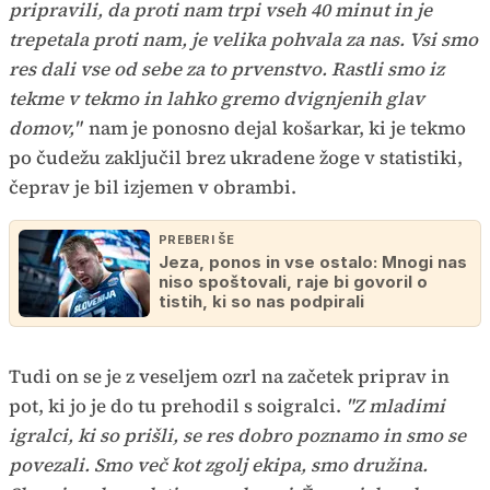
pripravili, da proti nam trpi vseh 40 minut in je
trepetala proti nam, je velika pohvala za nas. Vsi smo
res dali vse od sebe za to prvenstvo. Rastli smo iz
tekme v tekmo in lahko gremo dvignjenih glav
domov,"
nam je ponosno dejal košarkar, ki je tekmo
po čudežu zaključil brez ukradene žoge v statistiki,
čeprav je bil izjemen v obrambi.
PREBERI ŠE
Jeza, ponos in vse ostalo: Mnogi nas
niso spoštovali, raje bi govoril o
tistih, ki so nas podpirali
Tudi on se je z veseljem ozrl na začetek priprav in
pot, ki jo je do tu prehodil s soigralci.
"Z mladimi
igralci, ki so prišli, se res dobro poznamo in smo se
povezali. Smo več kot zgolj ekipa, smo družina.