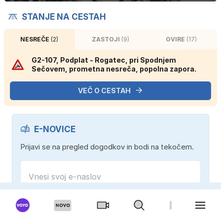
STANJE NA CESTAH
NESREČE
(2)
ZASTOJI
(9)
OVIRE
(17)
G2-107, Podplat - Rogatec, pri Spodnjem
Sečovem, prometna nesreča, popolna zapora.
VEČ O CESTAH
E-NOVICE
Prijavi se na pregled dogodkov in bodi na tekočem.
Strinjam se s
splošnimi pogoji
in
politiko zasebnosti
.