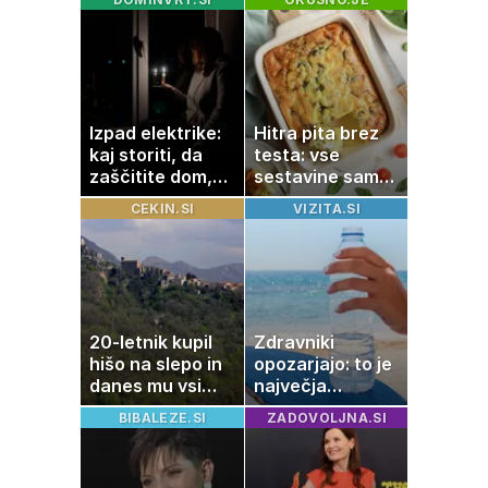
romantičnem
poletju
Izpad elektrike:
Hitra pita brez
kaj storiti, da
testa: vse
zaščitite dom,
sestavine samo
hrano in
zmešate in
CEKIN.SI
VIZITA.SI
elektronske
pečica opravi
naprave
ostalo
20-letnik kupil
Zdravniki
hišo na slepo in
opozarjajo: to je
danes mu vsi
največja
zavidajo
napaka, ki jo
BIBALEZE.SI
ZADOVOLJNA.SI
ljudje delajo med
vročino