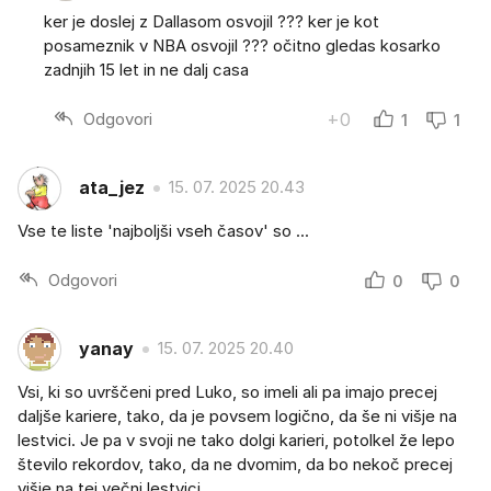
ker je doslej z Dallasom osvojil ??? ker je kot
posameznik v NBA osvojil ??? očitno gledas kosarko
zadnjih 15 let in ne dalj casa
Odgovori
+0
1
1
ata_jez
15. 07. 2025 20.43
Vse te liste 'najboljši vseh časov' so ...
Odgovori
0
0
yanay
15. 07. 2025 20.40
Vsi, ki so uvrščeni pred Luko, so imeli ali pa imajo precej
daljše kariere, tako, da je povsem logično, da še ni višje na
lestvici. Je pa v svoji ne tako dolgi karieri, potolkel že lepo
število rekordov, tako, da ne dvomim, da bo nekoč precej
višje na tej večni lestvici.