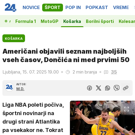
NOVICE
ŠPORT
POP IN
POPKAST
VREME
vakov
Formula 1
MotoGP
Košarka
Borilni športi
Kolesa
KOŠARKA
Američani objavili seznam najboljših
vseh časov, Dončića ni med prvimi 50
Ljubljana, 15. 07. 2025 19.00
2 min branja
35
AVTOR:
M.D.
Liga NBA poleti počiva,
športni novinarji na
drugi strani Atlantika
pa vsekakor ne. Tokrat