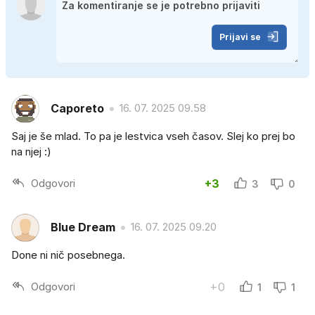
Prijavi se
Caporeto
16. 07. 2025 09.58
Saj je še mlad. To pa je lestvica vseh časov. Slej ko prej bo
na njej :)
Odgovori
+3
3
0
BIue Dream
16. 07. 2025 09.20
Done ni nič posebnega.
Odgovori
+0
1
1