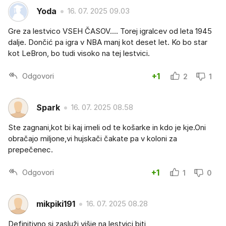
Yoda
16. 07. 2025 09.03
Gre za lestvico VSEH ČASOV.... Torej igralcev od leta 1945
dalje. Dončić pa igra v NBA manj kot deset let. Ko bo star
kot LeBron, bo tudi visoko na tej lestvici.
Odgovori
+1
2
1
Spark
16. 07. 2025 08.58
Ste zagnani,kot bi kaj imeli od te košarke in kdo je kje.Oni
obračajo miljone,vi hujskači čakate pa v koloni za
prepečenec.
Odgovori
+1
1
0
mikpiki191
16. 07. 2025 08.28
Definitivno si zasluži višje na lestvici biti