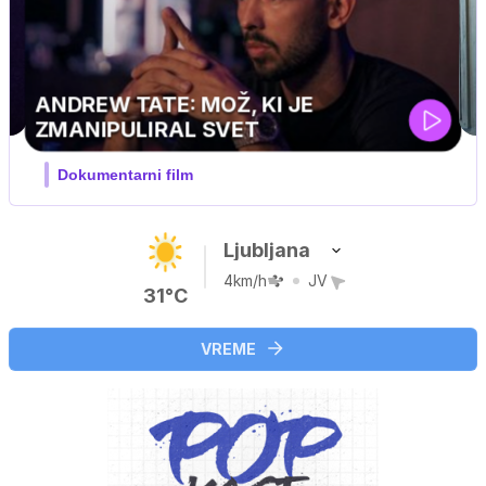
MOJ PRIJATELJ PINGVIN
Film meseca / družinski, pustolovski
Ljubljana
4km/h
JV
31°C
VREME