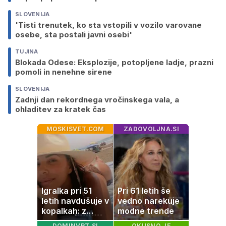
SLOVENIJA
'Tisti trenutek, ko sta vstopili v vozilo varovane
osebe, sta postali javni osebi'
TUJINA
Blokada Odese: Eksplozije, potopljene ladje, prazni
pomoli in nenehne sirene
SLOVENIJA
Zadnji dan rekordnega vročinskega vala, a
ohladitev za kratek čas
MOSKISVET.COM
ZADOVOLJNA.SI
Igralka pri 51
Pri 61 letih še
letih navdušuje v
vedno narekuje
kopalkah: z
modne trende
možem uživa v
DOMINVRT.SI
OKUSNO.JE