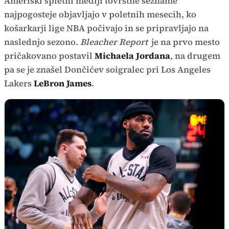
Ameriški spletni mediji tovrstne sezname
najpogosteje objavljajo v poletnih mesecih, ko
košarkarji lige NBA počivajo in se pripravljajo na
naslednjo sezono.
Bleacher Report
je na prvo mesto
pričakovano postavil
Michaela Jordana
, na drugem
pa se je znašel Dončićev soigralec pri Los Angeles
Lakers
LeBron James
.