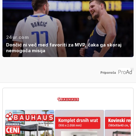
24ur.com
Dončić ni več med favoriti za MVP, čaka ga skoraj
nemogoča misija
Priporoča