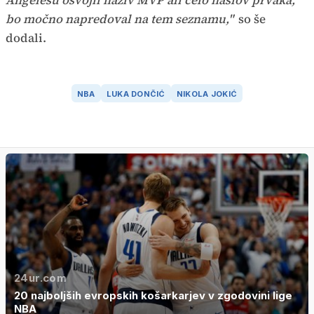
Angelesu osvojil naziv MVP ali celo naslov prvaka,
bo močno napredoval na tem seznamu,"
so še
dodali.
NBA
LUKA DONČIĆ
NIKOLA JOKIĆ
24ur.com
20 najboljših evropskih košarkarjev v zgodovini lige
NBA