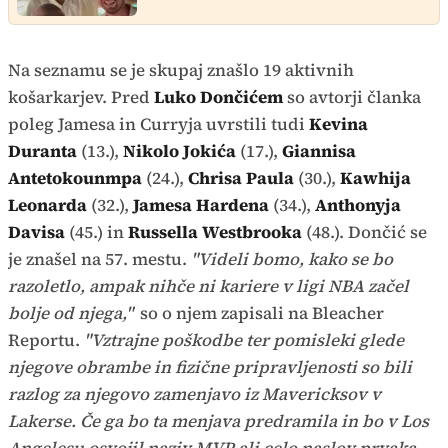
Na seznamu se je skupaj znašlo 19 aktivnih
košarkarjev. Pred
Luko Dončićem
so avtorji članka
poleg Jamesa in Curryja uvrstili tudi
Kevina
Duranta
(13.),
Nikolo Jokića
(17.),
Giannisa
Antetokounmpa
(24.),
Chrisa Paula
(30.),
Kawhija
Leonarda
(32.),
Jamesa Hardena
(34.),
Anthonyja
Davisa
(45.) in
Russella Westbrooka
(48.). Dončić se
je znašel na 57. mestu.
"Videli bomo, kako se bo
razoletlo, ampak nihče ni kariere v ligi NBA začel
bolje od njega,"
so o njem zapisali na Bleacher
Reportu.
"Vztrajne poškodbe ter pomisleki glede
njegove obrambe in fizične pripravljenosti so bili
razlog za njegovo zamenjavo iz Mavericksov v
Lakerse. Če ga bo ta menjava predramila in bo v Los