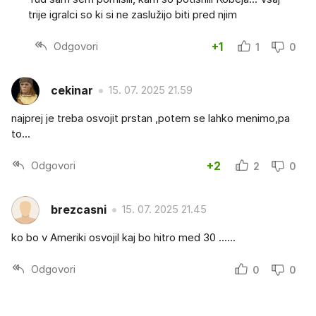
trije igralci so ki si ne zaslužijo biti pred njim
Odgovori
+1
1
0
cekinar
15. 07. 2025 21.59
najprej je treba osvojit prstan ,potem se lahko menimo,pa
to...
Odgovori
+2
2
0
brezcasni
15. 07. 2025 21.45
ko bo v Ameriki osvojil kaj bo hitro med 30 ......
Odgovori
0
0