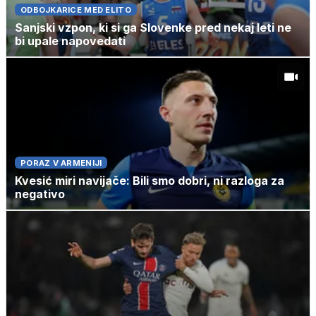
ODBOJKARICE MED ELITO
Sanjski vzpon, ki si ga Slovenke pred nekaj leti ne
bi upale napovedati
PORAZ V ARMENIJI
Kvesić miri navijače: Bili smo dobri, ni razloga za
negativo