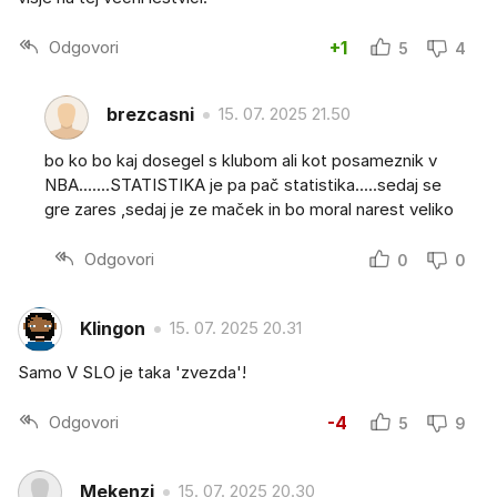
Odgovori
+1
5
4
brezcasni
15. 07. 2025 21.50
bo ko bo kaj dosegel s klubom ali kot posameznik v
NBA.......STATISTIKA je pa pač statistika.....sedaj se
gre zares ,sedaj je ze maček in bo moral narest veliko
Odgovori
0
0
Klingon
15. 07. 2025 20.31
Samo V SLO je taka 'zvezda'!
Odgovori
-4
5
9
Mekenzi
15. 07. 2025 20.30