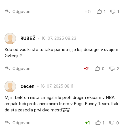
Odgovori
+0
1
1
RUBEŽ
16. 07. 2025 08.23
Kdo od vas ki ste tu tako pametni, je kaj dosegel v svojem
življenju?
Odgovori
-2
0
2
cecen
16. 07. 2025 08.11
Mj in LeBron nista zmagala le proti drugim ekipam v NBA
ampak tudi proti animiranim likom v Bugs Bunny Team. Itak
da sta zasedla prvi dve mesti🤣🤣
Odgovori
+1
1
0