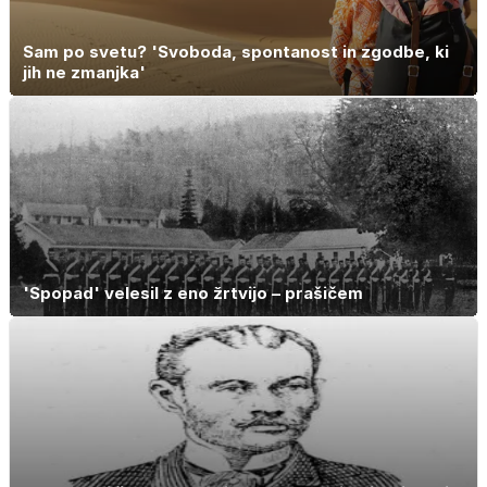
Sam po svetu? 'Svoboda, spontanost in zgodbe, ki
jih ne zmanjka'
'Spopad' velesil z eno žrtvijo – prašičem