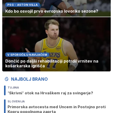
PSG - ASTON VILLA
Kdo bo osvojil prvo evropsko lovoriko sezone?
V SPOROČILU NAVIJAČEM
Dončić po daljši rehabilitaciji potrdil vrnitev na
košarkarska igrišča
NAJBOLJ BRANO
TUJINA
'Skrivni' otok na Hrvaškem raj za svingerje?
SLOVENIJA
Primorska avtocesta med Uncem in Postojno proti
Kopru popolnoma zaprta