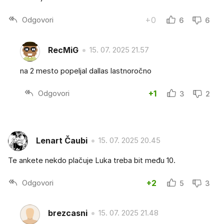
Odgovori
+0
6
6
RecMiG
15. 07. 2025 21.57
na 2 mesto popeljal dallas lastnoročno
Odgovori
+1
3
2
Lenart Čaubi
15. 07. 2025 20.45
Te ankete nekdo plačuje Luka treba bit među 10.
Odgovori
+2
5
3
brezcasni
15. 07. 2025 21.48