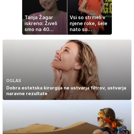
Tanja Žagar
Vsi so strmeli v
iskreno: Živeli
njene roke, šele
smo na 40
nato so
kvadratih, a
ugotovili, kaj drži
imela sem vse,
kar otrok
potrebuje
OGLAS
Dobra estetska kirurgija ne ustvarja filtrov, ustvarja
naravne rezultate