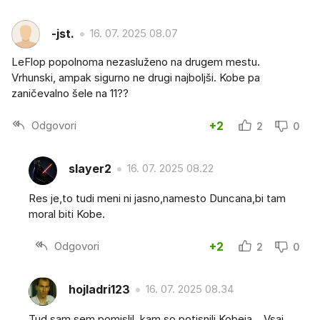
-jst.
16. 07. 2025 08.07
LeFlop popolnoma nezasluženo na drugem mestu.
Vrhunski, ampak sigurno ne drugi najboljši. Kobe pa
zaničevalno šele na 11??
Odgovori
+2
2
0
slayer2
16. 07. 2025 08.22
Res je,to tudi meni ni jasno,namesto Duncana,bi tam
moral biti Kobe.
Odgovori
+2
2
0
hojladri123
16. 07. 2025 08.34
Tud sam sem pomislil, kam so potisnili Kobeja... Vsaj