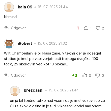
kala 09
15. 07. 2025 21.44
Kriminal
Odgovori
-1
1
2
iRobert
15. 07. 2025 21.32
Wilt Chamberlain je bil klasa zase, v tekmi kjer je dosegel
stotico je imel po vsej verjetnosti trojnega dvojčka, 100
točk, 25 skokov in več kot 10 blokad..
Odgovori
+3
3
0
brezcasni
15. 07. 2025 21.44
on je bil fizično toliko nad vsemi da je imel vozovnico za
OI za skok v visino in je tudi v kosarki lebdel nad vsemi