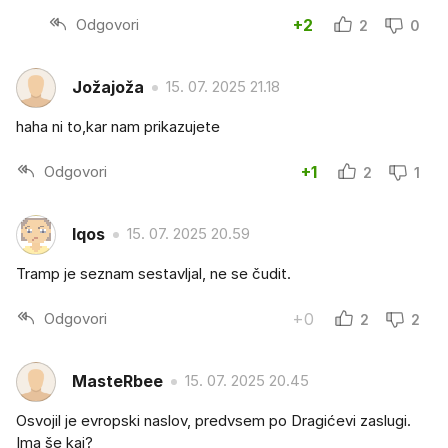
Odgovori
+2
2
0
Jožajoža
15. 07. 2025 21.18
haha ni to,kar nam prikazujete
Odgovori
+1
2
1
Iqos
15. 07. 2025 20.59
Tramp je seznam sestavljal, ne se čudit.
Odgovori
+0
2
2
MasteRbee
15. 07. 2025 20.45
Osvojil je evropski naslov, predvsem po Dragićevi zaslugi.
Ima še kaj?