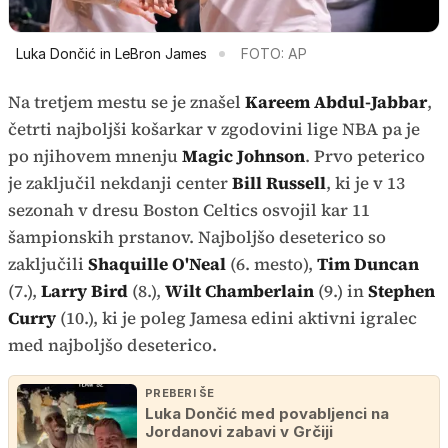
Luka Dončić in LeBron James
FOTO: AP
Na tretjem mestu se je znašel
Kareem Abdul-Jabbar
,
četrti najboljši košarkar v zgodovini lige NBA pa je
po njihovem mnenju
Magic Johnson
. Prvo peterico
je zaključil nekdanji center
Bill Russell
, ki je v 13
sezonah v dresu Boston Celtics osvojil kar 11
šampionskih prstanov. Najboljšo deseterico so
zaključili
Shaquille O'Neal
(6. mesto),
Tim Duncan
(7.),
Larry Bird
(8.),
Wilt Chamberlain
(9.) in
Stephen
Curry
(10.), ki je poleg Jamesa edini aktivni igralec
med najboljšo deseterico.
PREBERI ŠE
Luka Dončić med povabljenci na
Jordanovi zabavi v Grčiji