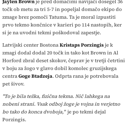
Jaylen Brown
je pred domačimi navijači dosegel 36
točk ob metu za tri 5-7 in popeljal domačo ekipo do
zmage brez pomoči Tatuma. Ta je moral izpustiti
prvo tekmo končnice v karieri po 114 nastopih, ker
si je na uvodni tekmi poškodoval zapestje.
Latvijski center Bostona
Kristaps Porzingis
je k
zmagi dodal dodal 20 točk in tako kot Brown in Al
Horford zbral deset skokov, čeprav je v tretji četrtini
v boju za žogo v glavo dobil komolec gruzijskega
centra
Goge Btadzeja
. Odprta rana je potrebovala
pet šivov.
"To je bila težka, fizična tekma. Nič lahkega na
nobeni strani. Vsak odboj žoge je vojna in verjetno
bo tako do konca dvoboja,"
je po tekmi dejal
Porzingis.