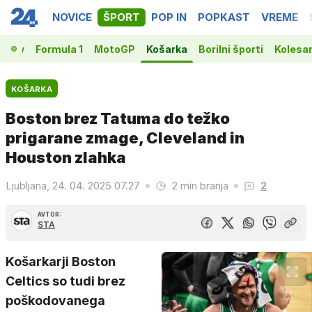
NOVICE
ŠPORT
POP IN
POPKAST
VREME
vakov
Formula 1
MotoGP
Košarka
Borilni športi
Kolesa
KOŠARKA
Boston brez Tatuma do težko
prigarane zmage, Cleveland in
Houston zlahka
Ljubljana, 24. 04. 2025 07.27
2 min branja
2
AVTOR:
STA
Košarkarji Boston
Celtics so tudi brez
poškodovanega