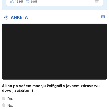
1395
605
ANKETA
Ali so po vašem mnenju žvižgači v javnem zdravstvu
dovolj zaščiteni?
Da.
Ne.