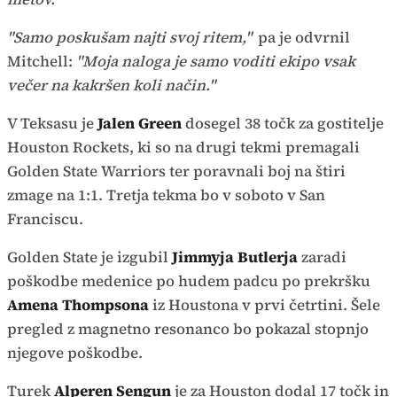
"Samo poskušam najti svoj ritem,"
pa je odvrnil
Mitchell:
"Moja naloga je samo voditi ekipo vsak
večer na kakršen koli način."
V Teksasu je
Jalen Green
dosegel 38 točk za gostitelje
Houston Rockets, ki so na drugi tekmi premagali
Golden State Warriors ter poravnali boj na štiri
zmage na 1:1. Tretja tekma bo v soboto v San
Franciscu.
Golden State je izgubil
Jimmyja Butlerja
zaradi
poškodbe medenice po hudem padcu po prekršku
Amena Thompsona
iz Houstona v prvi četrtini. Šele
pregled z magnetno resonanco bo pokazal stopnjo
njegove poškodbe.
Turek
Alperen Sengun
je za Houston dodal 17 točk in