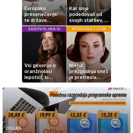
Evropsko
Kar smo
presenečenje:
podedovali od
te države
svojih staršev, ni
rastejo hitreje
nujno naša
ZADOVOLJNA.SI
MOSKISVET.COM
od Nemčije,
usoda
nekatere celo
večkrat hitreje
Vsi govorijo o
Njena
oranžnolasi
prezgodnja smrt
lepotici, ki
je pretresla
navdušuje s
modni svet: za
skrivnostno
slavo se je
vlogo
skrivala
tragedija
OGLAS