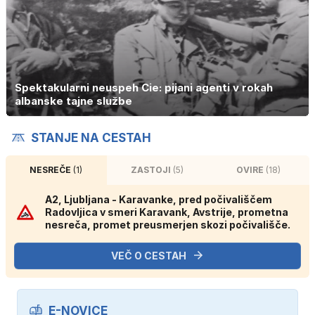
Spektakularni neuspeh Cie: pijani agenti v rokah
albanske tajne službe
STANJE NA CESTAH
NESREČE
(1)
ZASTOJI
(5)
OVIRE
(18)
A2, Ljubljana - Karavanke, pred počivališčem
Radovljica v smeri Karavank, Avstrije, prometna
nesreča, promet preusmerjen skozi počivališče.
VEČ O CESTAH
E-NOVICE