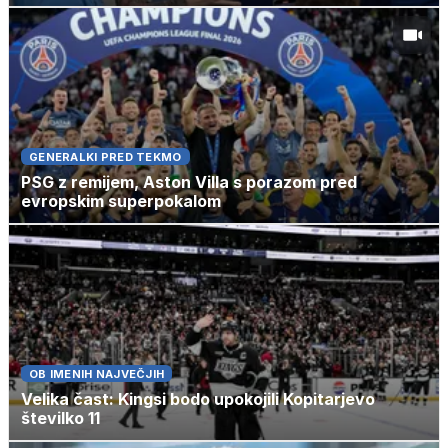
GENERALKI PRED TEKMO
PSG z remijem, Aston Villa s porazom pred
evropskim superpokalom
OB IMENIH NAJVEČJIH
Velika čast: Kingsi bodo upokojili Kopitarjevo
številko 11