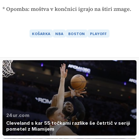
* Opomba: moštva v končnici igrajo na štiri zmage.
KOŠARKA
NBA
BOSTON
PLAYOFF
24ur.com
Cleveland s kar 55 točkami razlike še četrtič v seriji
pometel z Miamijem