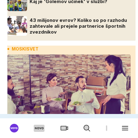
Kaj je 'Golemov učinek' v službi?
43 milijonov evrov? Koliko so po razhodu
zahtevale ali prejele partnerice športnih
zvezdnikov
MOSKISVET
Turistična past na dopustu: domačini razkrivajo,
katerim restavracijam se izogibajo