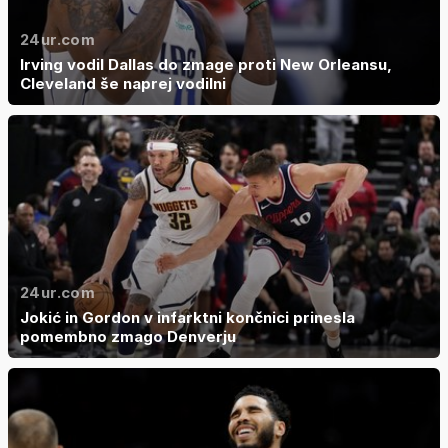
24ur.com
Irving vodil Dallas do zmage proti New Orleansu,
Cleveland še naprej vodilni
24ur.com
Jokić in Gordon v infarktni končnici prinesla
pomembno zmago Denverju