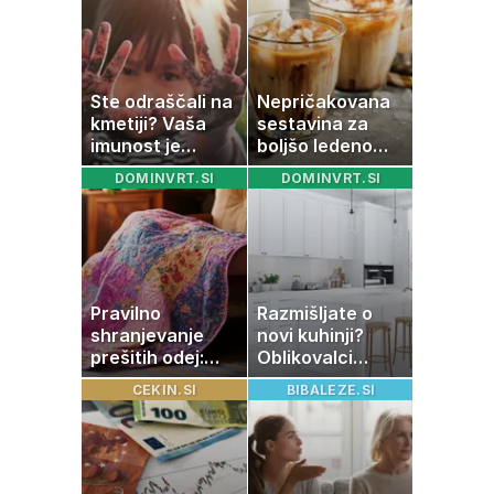
Ste odraščali na
Nepričakovana
kmetiji? Vaša
sestavina za
imunost je
boljšo ledeno
verjetno
kavo, ki jo imate
DOMINVRT.SI
DOMINVRT.SI
močnejša
zagotovo doma
Pravilno
Razmišljate o
shranjevanje
novi kuhinji?
prešitih odej:
Oblikovalci
Kako ohraniti
opozarjajo, da te
CEKIN.SI
BIBALEZE.SI
družinsko
barve izgubljajo
dediščino
priljubljenost