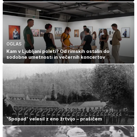
OGLAS
Kam v Ljubljani poleti? Od rimskih ostalin do
sodobne umetnosti in večernih koncertov
'Spopad' velesil z eno žrtvijo – prašičem