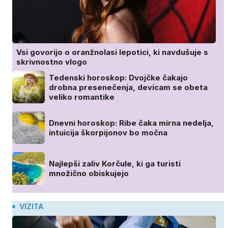
Vsi govorijo o oranžnolasi lepotici, ki navdušuje s
skrivnostno vlogo
Tedenski horoskop: Dvojčke čakajo
drobna presenečenja, devicam se obeta
veliko romantike
Dnevni horoskop: Ribe čaka mirna nedelja,
intuicija škorpijonov bo močna
Najlepši zaliv Korčule, ki ga turisti
množično obiskujejo
VIZITA