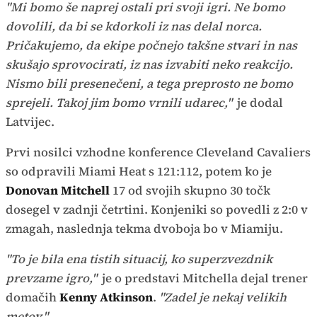
"Mi bomo še naprej ostali pri svoji igri. Ne bomo
dovolili, da bi se kdorkoli iz nas delal norca.
Pričakujemo, da ekipe počnejo takšne stvari in nas
skušajo sprovocirati, iz nas izvabiti neko reakcijo.
Nismo bili presenečeni, a tega preprosto ne bomo
sprejeli. Takoj jim bomo vrnili udarec,"
je dodal
Latvijec.
Prvi nosilci vzhodne konference Cleveland Cavaliers
so odpravili Miami Heat s 121:112, potem ko je
Donovan Mitchell
17 od svojih skupno 30 točk
dosegel v zadnji četrtini. Konjeniki so povedli z 2:0 v
zmagah, naslednja tekma dvoboja bo v Miamiju.
"To je bila ena tistih situacij, ko superzvezdnik
prevzame igro,"
je o predstavi Mitchella dejal trener
domačih
Kenny Atkinson
.
"Zadel je nekaj velikih
metov."