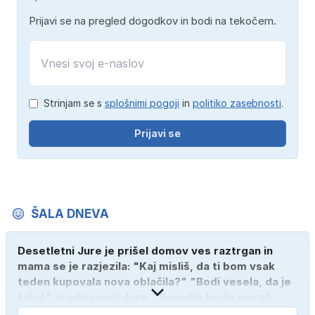
Prijavi se na pregled dogodkov in bodi na tekočem.
Strinjam se s
splošnimi pogoji
in
politiko zasebnosti
.
Prijavi se
ŠALA DNEVA
Desetletni Jure je prišel domov ves raztrgan in
mama se je razjezila: "Kaj misliš, da ti bom vsak
teden kupovala nova oblačila?" "Bodi vesela, da je
tako!" je odgovoril Jure. "Sosedje bodo morali
kupiti novega sina, tako sem ga prebutal!"