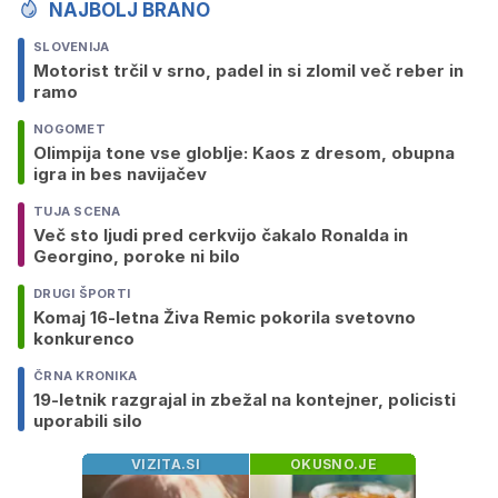
NAJBOLJ BRANO
SLOVENIJA
Motorist trčil v srno, padel in si zlomil več reber in
ramo
NOGOMET
Olimpija tone vse globlje: Kaos z dresom, obupna
igra in bes navijačev
TUJA SCENA
Več sto ljudi pred cerkvijo čakalo Ronalda in
Georgino, poroke ni bilo
DRUGI ŠPORTI
Komaj 16-letna Živa Remic pokorila svetovno
konkurenco
ČRNA KRONIKA
19-letnik razgrajal in zbežal na kontejner, policisti
uporabili silo
VIZITA.SI
OKUSNO.JE