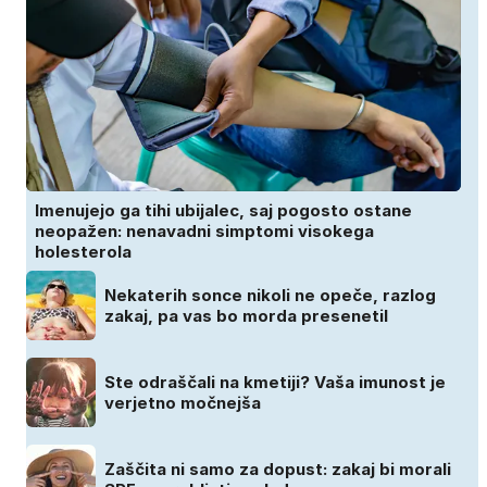
Imenujejo ga tihi ubijalec, saj pogosto ostane
neopažen: nenavadni simptomi visokega
holesterola
Nekaterih sonce nikoli ne opeče, razlog
zakaj, pa vas bo morda presenetil
Ste odraščali na kmetiji? Vaša imunost je
verjetno močnejša
Zaščita ni samo za dopust: zakaj bi morali