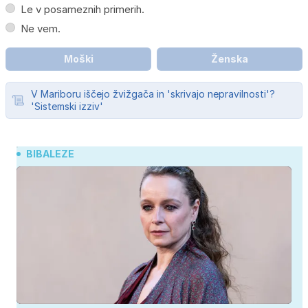
Le v posameznih primerih.
Ne vem.
Moški
Ženska
V Mariboru iščejo žvižgača in 'skrivajo nepravilnosti'?
'Sistemski izziv'
BIBALEZE