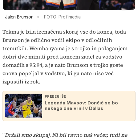
Jalen Brunson
FOTO: Profimedia
Tekma je bila izenačena skoraj vse do konca, toda
Brunson je odlično vodil ekipo v odločilnih
trenutkih. Wembanyama je s trojko in polaganjem
dobri dve minuti pred koncem zadel za vodstvo
domačih s 95:94, a je nato Brunson s trojko goste
znova popeljal v vodstvo, ki ga nato niso več
izpustili iz rok.
PREBERI ŠE
Legenda Mavsov: Dončić se bo
nekega dne vrnil v Dallas
"
Držali smo skupaj. Ni bil ravno naš večer, tudi ne