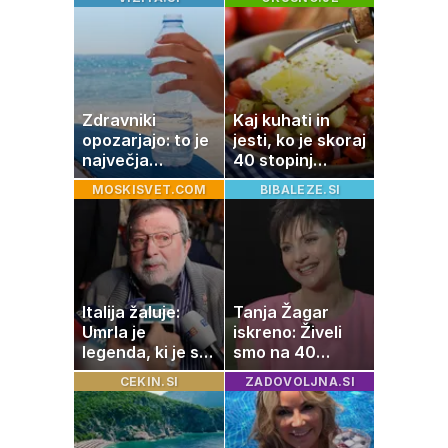
Zdravniki
Kaj kuhati in
opozarjajo: to je
jesti, ko je skoraj
največja
40 stopinj
napaka, ki jo
Celzija: 5 kosil
MOSKISVET.COM
BIBALEZE.SI
ljudje delajo med
brez prižiganja
vročino
pečice
Italija žaluje:
Tanja Žagar
Umrla je
iskreno: Živeli
legenda, ki je s
smo na 40
svojimi pesmimi
kvadratih, a
CEKIN.SI
ZADOVOLJNA.SI
zaznamovala
imela sem vse,
Italijo
kar otrok
potrebuje