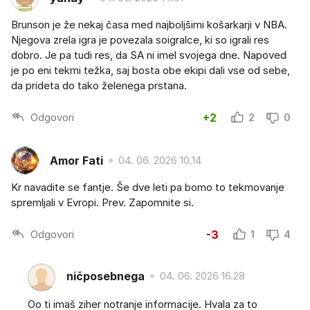
Brunson je že nekaj časa med najboljšimi košarkarji v NBA.
Njegova zrela igra je povezala soigralce, ki so igrali res
dobro. Je pa tudi res, da SA ni imel svojega dne. Napoved
je po eni tekmi težka, saj bosta obe ekipi dali vse od sebe,
da prideta do tako želenega prstana.
Odgovori
+2
2
0
Amor Fati
04. 06. 2026 10.14
Kr navadite se fantje. Še dve leti pa bomo to tekmovanje
spremljali v Evropi. Prev. Zapomnite si.
Odgovori
-3
1
4
ničposebnega
04. 06. 2026 16.28
Oo ti imaš ziher notranje informacije. Hvala za to