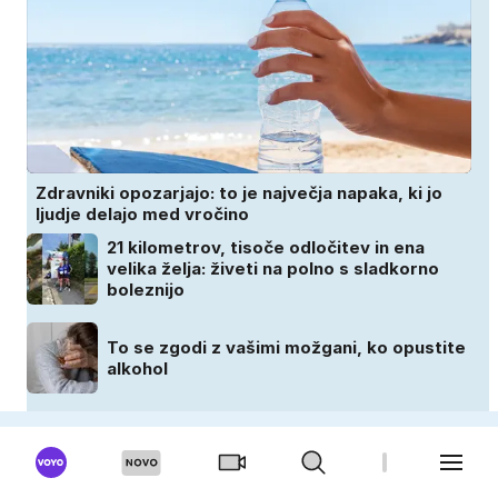
Zdravniki opozarjajo: to je največja napaka, ki jo
ljudje delajo med vročino
21 kilometrov, tisoče odločitev in ena
velika želja: živeti na polno s sladkorno
boleznijo
To se zgodi z vašimi možgani, ko opustite
alkohol
Zakaj nekateri ljudje potrebujejo več
spanja kot drugi? Razlogi niso vedno
povezani z lenobo