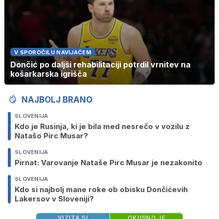
V SPOROČILU NAVIJAČEM
Dončić po daljši rehabilitaciji potrdil vrnitev na
košarkarska igrišča
NAJBOLJ BRANO
SLOVENIJA
Kdo je Rusinja, ki je bila med nesrečo v vozilu z
Natašo Pirc Musar?
SLOVENIJA
Pirnat: Varovanje Nataše Pirc Musar je nezakonito
SLOVENIJA
Kdo si najbolj mane roke ob obisku Dončićevih
Lakersov v Sloveniji?
VIZITA.SI
OKUSNO.JE