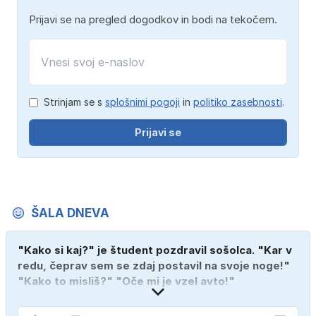
Prijavi se na pregled dogodkov in bodi na tekočem.
Strinjam se s
splošnimi pogoji
in
politiko zasebnosti
.
Prijavi se
ŠALA DNEVA
"Kako si kaj?" je študent pozdravil sošolca. "Kar v
redu, čeprav sem se zdaj postavil na svoje noge!"
"Kako to misliš?" "Oče mi je vzel avto!"