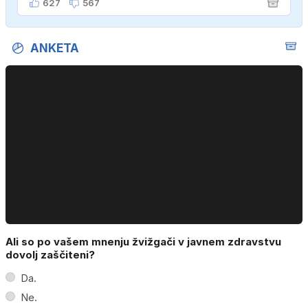
627
567
ANKETA
Ali so po vašem mnenju žvižgači v javnem zdravstvu
dovolj zaščiteni?
Da.
Ne.