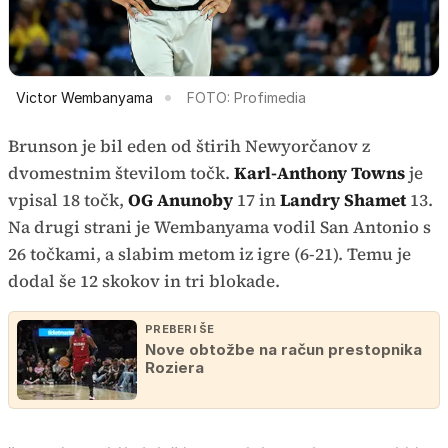
Victor Wembanyama
FOTO: Profimedia
Brunson je bil eden od štirih Newyorčanov z
dvomestnim številom točk.
Karl-Anthony Towns
je
vpisal 18 točk,
OG Anunoby
17 in
Landry Shamet
13.
Na drugi strani je Wembanyama vodil San Antonio s
26 točkami, a slabim metom iz igre (6-21). Temu je
dodal še 12 skokov in tri blokade.
PREBERI ŠE
Nove obtožbe na račun prestopnika
Roziera