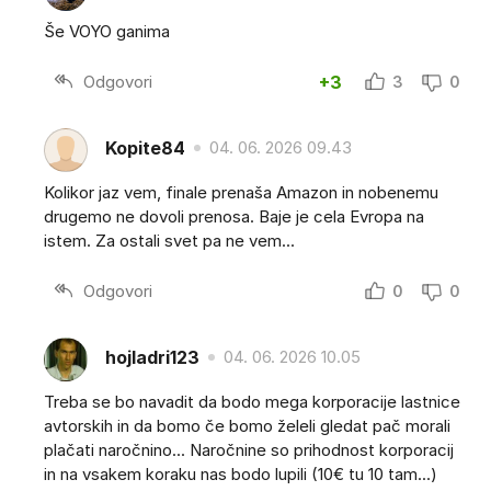
Še VOYO ganima
Odgovori
+3
3
0
Kopite84
04. 06. 2026 09.43
Kolikor jaz vem, finale prenaša Amazon in nobenemu
drugemo ne dovoli prenosa. Baje je cela Evropa na
istem. Za ostali svet pa ne vem...
Odgovori
0
0
hojladri123
04. 06. 2026 10.05
Treba se bo navadit da bodo mega korporacije lastnice
avtorskih in da bomo če bomo želeli gledat pač morali
plačati naročnino... Naročnine so prihodnost korporacij
in na vsakem koraku nas bodo lupili (10€ tu 10 tam...)