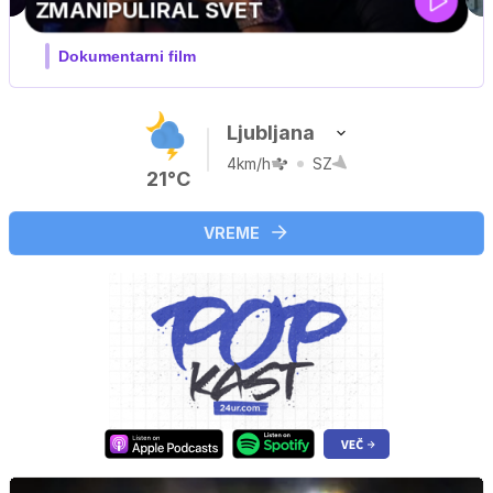
MOJ PRIJATELJ PINGVIN
Film meseca / družinski, pustolovski
Ljubljana
4km/h
SZ
21°C
VREME