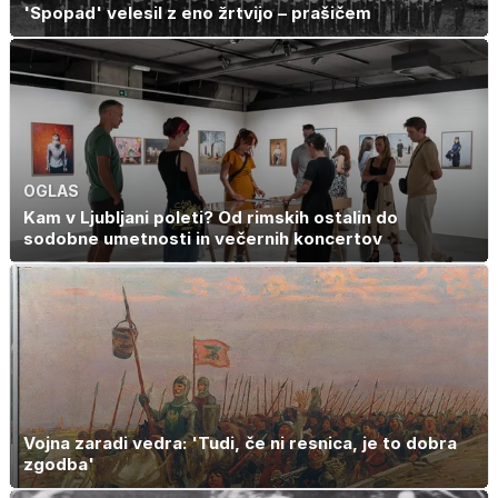
'Spopad' velesil z eno žrtvijo – prašičem
OGLAS
Kam v Ljubljani poleti? Od rimskih ostalin do
sodobne umetnosti in večernih koncertov
Vojna zaradi vedra: 'Tudi, če ni resnica, je to dobra
zgodba'