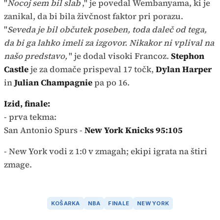
"
Nocoj sem bil slab
," je povedal Wembanyama, ki je
zanikal, da bi bila živčnost faktor pri porazu.
"
Seveda je bil občutek poseben, toda daleč od tega,
da bi ga lahko imeli za izgovor. Nikakor ni vplival na
našo predstavo,
" je dodal visoki Francoz.
Stephon
Castle
je za domače prispeval 17 točk,
Dylan Harper
in
Julian Champagnie
pa po 16.
Izid, finale:
- prva tekma:
San Antonio Spurs -
New York Knicks 95:105
- New York vodi z 1:0 v zmagah; ekipi igrata na štiri
zmage.
KOŠARKA
NBA
FINALE
NEW YORK