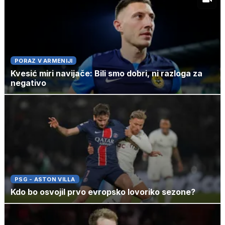
PORAZ V ARMENIJI
Kvesić miri navijače: Bili smo dobri, ni razloga za
negativo
PSG - ASTON VILLA
Kdo bo osvojil prvo evropsko lovoriko sezone?