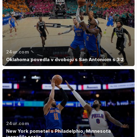
24ur.com
Oklahoma povedla v dvoboju s San Antoniom s 3:2
24ur.com
New York pometel s Philadelphio, Minnesota
izenačila serijo