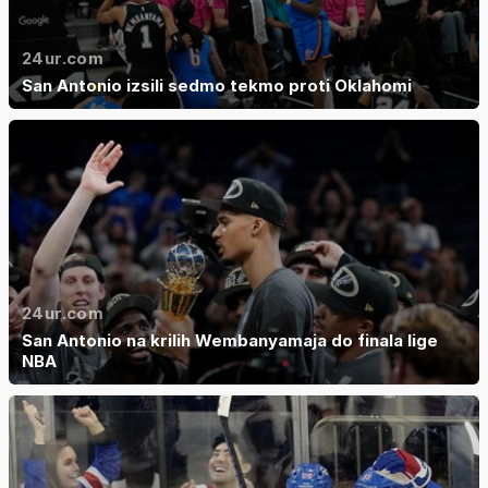
24ur.com
San Antonio izsili sedmo tekmo proti Oklahomi
24ur.com
San Antonio na krilih Wembanyamaja do finala lige
NBA