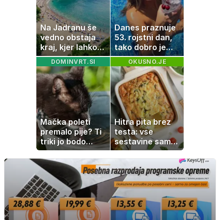
Na Jadranu še
Danes praznuje
vedno obstaja
53. rojstni dan,
kraj, kjer lahko
tako dobro je
dopustujete
videti znana
DOMINVRT.SI
OKUSNO.JE
poceni:
Slovenka
nastanitev že od
10 evrov, kosilo
za pet evrov
Mačka poleti
Hitra pita brez
premalo pije? Ti
testa: vse
triki jo bodo
sestavine samo
spodbudili, da
zmešate in
zaužije več vode
pečica opravi
ostalo