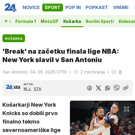
NOVICE
ŠPORT
POP IN
POPKAST
VREME
vakov
Formula 1
MotoGP
Košarka
Borilni športi
Kolesa
KOŠARKA
'Break' na začetku finala lige NBA:
New York slavil v San Antoniu
San Antonio, 04. 06. 2026 07.19
2 min branja
8
AVTOR:
M.J.
STA
Košarkarji New York
Knicks so dobili prvo
finalno tekmo
severnoameriške lige