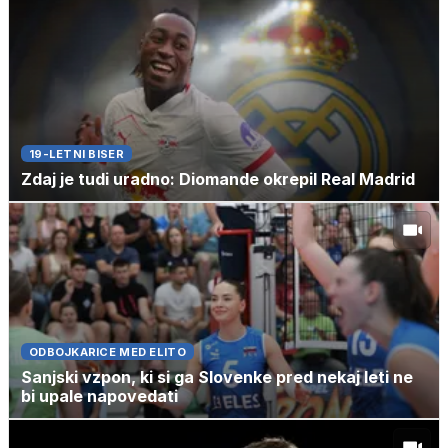
19-LETNI BISER
Zdaj je tudi uradno: Diomande okrepil Real Madrid
ODBOJKARICE MED ELITO
Sanjski vzpon, ki si ga Slovenke pred nekaj leti ne
bi upale napovedati