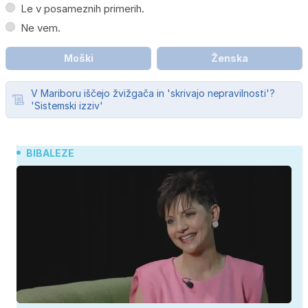
Le v posameznih primerih.
Ne vem.
Moški
Ženska
V Mariboru iščejo žvižgača in 'skrivajo nepravilnosti'?
'Sistemski izziv'
BIBALEZE