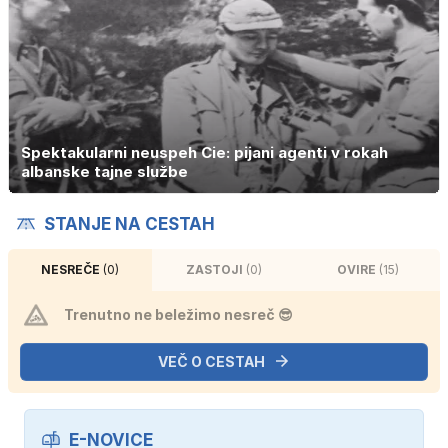
Spektakularni neuspeh Cie: pijani agenti v rokah
albanske tajne službe
STANJE NA CESTAH
NESREČE
(0)
ZASTOJI
(0)
OVIRE
(15)
Trenutno ne beležimo nesreč 😎
VEČ O CESTAH
E-NOVICE