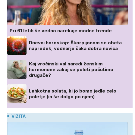
Pri 61 letih še vedno narekuje modne trende
Dnevni horoskop: Škorpijonom se obeta
napredek, vodnarje čaka dobra novica
Kaj vročinski val naredi ženskim
hormonom: zakaj se poleti počutimo
drugače?
Lahkotna solata, ki jo bomo jedle celo
poletje (in še dolgo po njem)
VIZITA