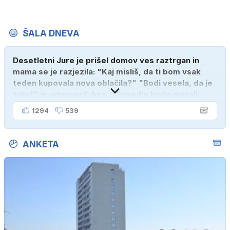
ŠALA DNEVA
Desetletni Jure je prišel domov ves raztrgan in
mama se je razjezila: "Kaj misliš, da ti bom vsak
teden kupovala nova oblačila?" "Bodi vesela, da je
tako!" je odgovoril Jure. "Sosedje bodo morali
kupiti novega sina, tako sem ga prebutal!"
1294
539
ANKETA