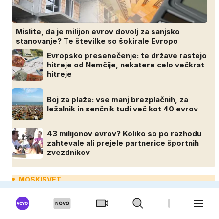
Mislite, da je milijon evrov dovolj za sanjsko
stanovanje? Te številke so šokirale Evropo
Evropsko presenečenje: te države rastejo
hitreje od Nemčije, nekatere celo večkrat
hitreje
Boj za plaže: vse manj brezplačnih, za
ležalnik in senčnik tudi več kot 40 evrov
43 milijonov evrov? Koliko so po razhodu
zahtevale ali prejele partnerice športnih
zvezdnikov
MOSKISVET