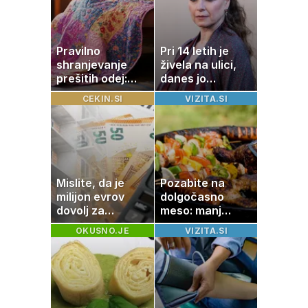
tragedija
Pravilno
Pri 14 letih je
shranjevanje
živela na ulici,
prešitih odej:
danes jo
Kako ohraniti
občuduje ves
CEKIN.SI
VIZITA.SI
družinsko
svet
dediščino
Mislite, da je
Pozabite na
milijon evrov
dolgočasno
dovolj za
meso: manj
sanjsko
maščobe, več
OKUSNO.JE
VIZITA.SI
stanovanje? Te
svežine
številke so
šokirale Evropo