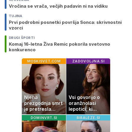
Vročina se vrača, večjih padavin ni na vidiku
TUJINA
Prvi podrobni posnetki površja Sonca: skrivnostni
vzorci
DRUGI ŠPORTI
Komaj 16-letna Živa Remic pokorila svetovno
konkurenco
MOSKISVET.COM
ZADOVOLJNA.SI
Njena
Vsi govorijo o
prezgodnja smrt
oranžnolasi
je pretresla
lepotici, ki
modni svet: za
navdušuje s
DOMINVRT.SI
BIBALEZE.SI
slavo se je
skrivnostno
skrivala
vlogo