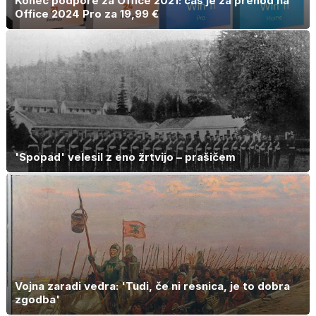
Konec podpore za Office 2021: čas je za prehod na
Office 2024 Pro za 19,99 €
'Spopad' velesil z eno žrtvijo – prašičem
Vojna zaradi vedra: 'Tudi, če ni resnica, je to dobra
zgodba'