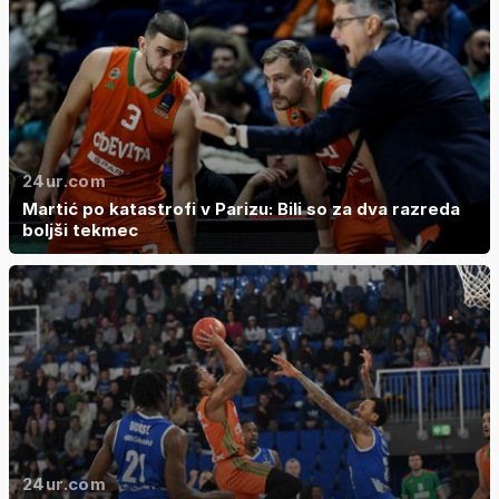
24ur.com
Martić po katastrofi v Parizu: Bili so za dva razreda
boljši tekmec
24ur.com