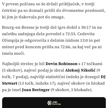
V prvem polčasu so še držali priključek, v tretji
četrtini pa so domači prišli do dvomestne prednosti,
ki jim je tlakovala pot do zmage.
Bourg-en-Bresse je tretji del igre dobil s 30:17 in na
začetku zadnjega dela povedel z 72:53. Cedevita
Olimpija je odgovorila z delnim izidom 13:0 in pet
minut pred koncem prišla na 72:66, za kaj več pa ni
imela moči.
Najboljši strelec je bil
Devin Robinson
s 17 točkami
(5 skokov), največ podaj je zbral
Aleksej Nikolić
(9
točk, 7 podaj), najvišji statistični indeks je dosegel
DJ
Stewart
(13 točk, indeks 17), največ skokov in blokad
pa je imel
Joan Beringer
(9 skokov, 3 blokade).