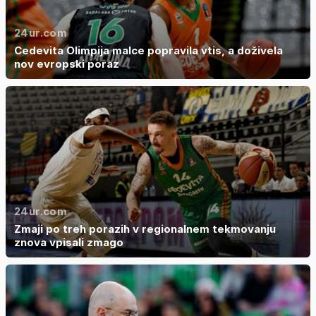
24ur.com
Cedevita Olimpija malce popravila vtis, a doživela
nov evropski poraz
24ur.com
Zmaji po treh porazih v regionalnem tekmovanju
znova vpisali zmago