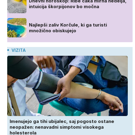
Dnevni horoskop: Ribe čaka mirna nedelja,
intuicija škorpijonov bo močna
Najlepši zaliv Korčule, ki ga turisti
množično obiskujejo
VIZITA
Imenujejo ga tihi ubijalec, saj pogosto ostane
neopažen: nenavadni simptomi visokega
holesterola