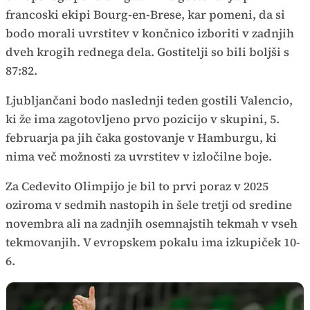
francoski ekipi Bourg-en-Brese, kar pomeni, da si
bodo morali uvrstitev v končnico izboriti v zadnjih
dveh krogih rednega dela. Gostitelji so bili boljši s
87:82.
Ljubljančani bodo naslednji teden gostili Valencio,
ki že ima zagotovljeno prvo pozicijo v skupini, 5.
februarja pa jih čaka gostovanje v Hamburgu, ki
nima več možnosti za uvrstitev v izločilne boje.
Za Cedevito Olimpijo je bil to prvi poraz v 2025
oziroma v sedmih nastopih in šele tretji od sredine
novembra ali na zadnjih osemnajstih tekmah v vseh
tekmovanjih. V evropskem pokalu ima izkupiček 10-
6.