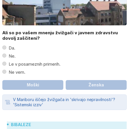
Ali so po vašem mnenju žvižgači v javnem zdravstvu
dovolj zaščiteni?
Da.
Ne.
Le v posameznih primerih.
Ne vem.
Moški
Ženska
V Mariboru iščejo žvižgača in 'skrivajo nepravilnosti'?
'Sistemski izziv'
BIBALEZE