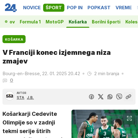
NOVICE
ŠPORT
POP IN
POPKAST
VREME
prvakov
Formula 1
MotoGP
Košarka
Borilni športi
Koles
KOŠARKA
V Franciji konec izjemnega niza
zmajev
Bourg-en-Bresse, 22. 01. 2025 20.42
2 min branja
0
AVTOR:
STA
J.B.
Košarkarji Cedevite
Olimpije so v zadnji
tekmi serije štirih