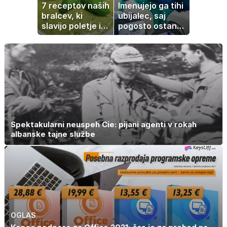
7 receptov naših
Imenujejo ga tihi
bralcev, ki
ubijalec, saj
slavijo poletje in
pogosto ostane
tradicijo
neopažen:
nenavadni
simptomi
visokega
holesterola
Spektakularni neuspeh Cie: pijani agenti v rokah
albanske tajne službe
OGLAS