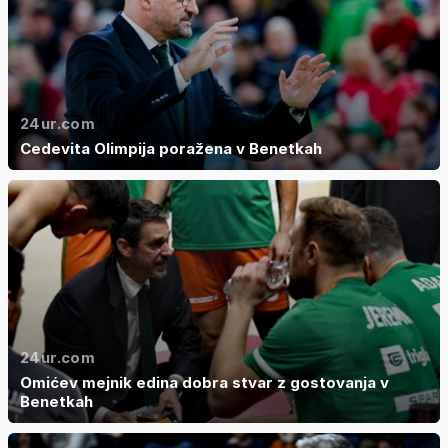
24ur.com
Cedevita Olimpija poražena v Benetkah
24ur.com
Omićev mejnik edina dobra stvar z gostovanja v
Benetkah