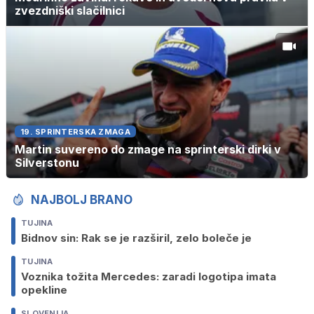
zvezdniški slačilnici
19. SPRINTERSKA ZMAGA
Martin suvereno do zmage na sprinterski dirki v
Silverstonu
NAJBOLJ BRANO
TUJINA
Bidnov sin: Rak se je razširil, zelo boleče je
TUJINA
Voznika tožita Mercedes: zaradi logotipa imata
opekline
SLOVENIJA