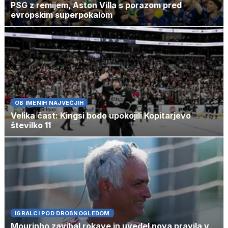
PSG z remijem, Aston Villa s porazom pred
evropskim superpokalom
OB IMENIH NAJVEČJIH
Velika čast: Kingsi bodo upokojili Kopitarjevo
številko 11
IGRALCI POD DROBNOGLEDOM
Mourinho zavihal rokave in uvedel nova pravila v