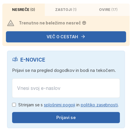
NESREČE
(0)
ZASTOJI
(1)
OVIRE
(17)
Trenutno ne beležimo nesreč 😎
VEČ O CESTAH
E-NOVICE
Prijavi se na pregled dogodkov in bodi na tekočem.
Strinjam se s
splošnimi pogoji
in
politiko zasebnosti
.
Prijavi se