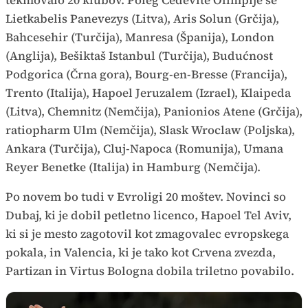
tekmovalo 20 klubov. Poleg Cedevite Olimpije še
Lietkabelis Panevezys (Litva), Aris Solun (Grčija),
Bahcesehir (Turčija), Manresa (Španija), London
(Anglija), Bešiktaš Istanbul (Turčija), Budućnost
Podgorica (Črna gora), Bourg-en-Bresse (Francija),
Trento (Italija), Hapoel Jeruzalem (Izrael), Klaipeda
(Litva), Chemnitz (Nemčija), Panionios Atene (Grčija),
ratiopharm Ulm (Nemčija), Slask Wroclaw (Poljska),
Ankara (Turčija), Cluj-Napoca (Romunija), Umana
Reyer Benetke (Italija) in Hamburg (Nemčija).
Po novem bo tudi v Evroligi 20 moštev. Novinci so
Dubaj, ki je dobil petletno licenco, Hapoel Tel Aviv,
ki si je mesto zagotovil kot zmagovalec evropskega
pokala, in Valencia, ki je tako kot Crvena zvezda,
Partizan in Virtus Bologna dobila triletno povabilo.