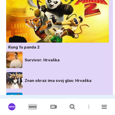
Kung fu panda 2
Survivor: Hrvaška
Znan obraz ima svoj glas: Hrvaška
IQ 160