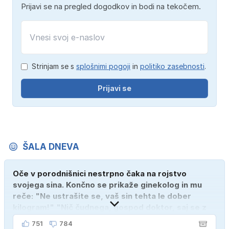
Prijavi se na pregled dogodkov in bodi na tekočem.
Strinjam se s
splošnimi pogoji
in
politiko zasebnosti
.
Prijavi se
ŠALA DNEVA
Oče v porodnišnici nestrpno čaka na rojstvo
svojega sina. Končno se prikaže ginekolog in mu
reče: "Ne ustrašite se, vaš sin tehta le dober
kilogram!" "Nič čudnega, gospod doktor, saj se z
ženo poznava šele tri mesece."
751
784