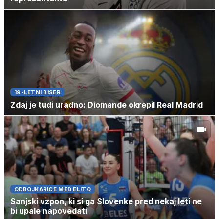
19-LETNI BISER
Zdaj je tudi uradno: Diomande okrepil Real Madrid
ODBOJKARICE MED ELITO
Sanjski vzpon, ki si ga Slovenke pred nekaj leti ne
bi upale napovedati