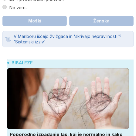
Ne vem.
Moški
Ženska
V Mariboru iščejo žvižgača in 'skrivajo nepravilnosti'?
'Sistemski izziv'
BIBALEZE
Poporodno izpadanje las: kaj je normalno in kako