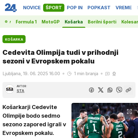
NOVICE
ŠPORT
POP IN
POPKAST
VREME
vakov
Formula 1
MotoGP
Košarka
Borilni športi
Kolesa
KOŠARKA
Cedevita Olimpija tudi v prihodnji
sezoni v Evropskem pokalu
Ljubljana, 19. 06. 2025 16.00
1 min branja
0
AVTOR:
STA
Košarkarji Cedevite
Olimpije bodo sedmo
sezono zapored igrali v
Evropskem pokalu.