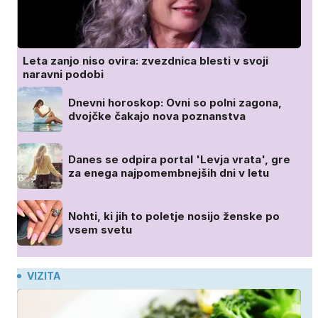
Leta zanjo niso ovira: zvezdnica blesti v svoji
naravni podobi
Dnevni horoskop: Ovni so polni zagona,
dvojčke čakajo nova poznanstva
Danes se odpira portal 'Levja vrata', gre
za enega najpomembnejših dni v letu
Nohti, ki jih to poletje nosijo ženske po
vsem svetu
VIZITA