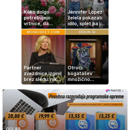
Kako dolgo
Jennifer Lopez
potrebujejo
želela pokazati
vrtnice, da
idilo, splet pa je
zrastejo? Vse o
razburila ena
MOSKISVET.COM
CEKIN.SI
rasti, cvetenju in
stvar
negi vrtnic
Partner
Otroci
zvezdnice izginil
bogatašev
brez sledu: nikoli
množično
ga niso našli,
prodajajo
nato je prišla še
družinske
ena tragedija
zbirke: raje imajo
denar kot
umetnine
OGLAS