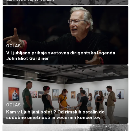
OGLAS
V Ljubljano prihaja svetovna dirigentska legenda
John Eliot Gardiner
OGLAS
Kam v Ljubljani poleti? Od rimskih ostalin do
sodobne umetnosti in večernih koncertov