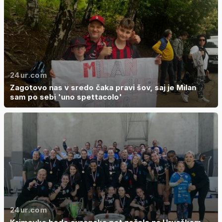
24ur.com
Zagotovo nas v sredo čaka pravi šov, saj je Milan
sam po sebi 'uno spettacolo'
24ur.com