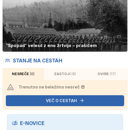
'Spopad' velesil z eno žrtvijo – prašičem
STANJE NA CESTAH
NESREČE
(0)
ZASTOJI
(8)
OVIRE
(17)
Trenutno ne beležimo nesreč 😎
VEČ O CESTAH
E-NOVICE