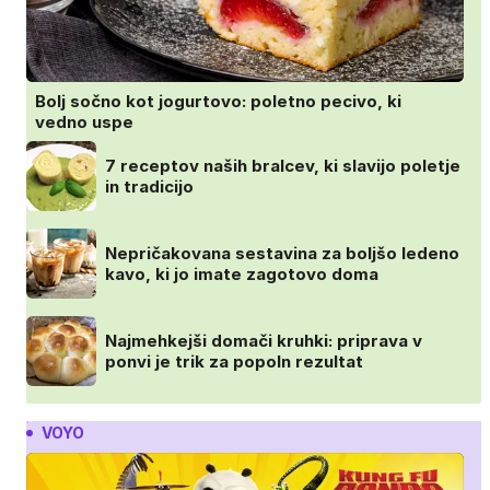
Bolj sočno kot jogurtovo: poletno pecivo, ki
vedno uspe
7 receptov naših bralcev, ki slavijo poletje
in tradicijo
Nepričakovana sestavina za boljšo ledeno
kavo, ki jo imate zagotovo doma
Najmehkejši domači kruhki: priprava v
ponvi je trik za popoln rezultat
VOYO