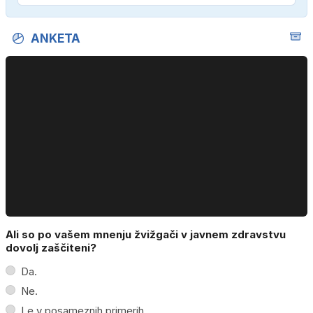
ANKETA
Ali so po vašem mnenju žvižgači v javnem zdravstvu
dovolj zaščiteni?
Da.
Ne.
Le v posameznih primerih.