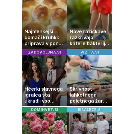
Najmehkejši
Nove raziskave
domači kruhki:
razkrivajo,
priprava v ponvi
katere bakterije
je trik za popoln
na koži privlačijo
ZADOVOLJNA.SI
VIZITA.SI
rezultat
komarje
Hčerki slavnega
Skrivnost
igralca sta
lahkotnega
ukradli vso
poletnega žara,
pozornost
po katerem ne
DOMINVRT.SI
BIBALEZE.SI
boste
potrebovali
popoldanskega
spanca