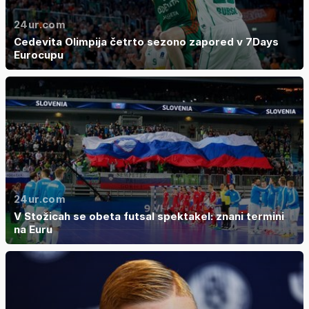
24ur.com
Cedevita Olimpija četrto sezono zapored v 7Days
Eurocupu
24ur.com
V Stožicah se obeta futsal spektakel: znani termini
na Euru