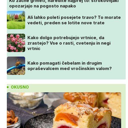
Ko začne grmeti, naredite najprej to: strokovnjaki
opozarjajo na pogosto napako
Ali lahko poleti posejete travo? To morate
vedeti, preden se lotite nove trate
Kako dolgo potrebujejo vrtnice, da
zrastejo? Vse o rasti, cvetenju in negi
vrtnic
Kako pomagati čebelam in drugim
opraševalcem med vročinskim valom?
OKUSNO