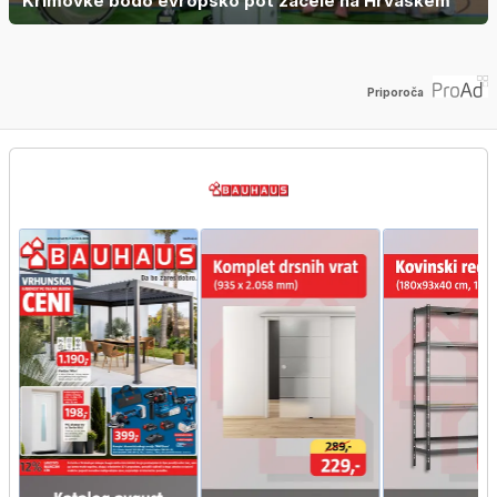
Krimovke bodo evropsko pot začele na Hrvaškem
Priporoča