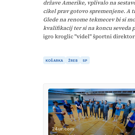
države Amerike, vplivalo na sestav
cikel prav gotovo spremenjene. A tr
Glede na renome tekmecev bi si mor
kvalifikacij ter si na koncu seveda 
igro kroglic "videl" športni direkt
KOŠARKA
ŽREB
SP
24ur.com