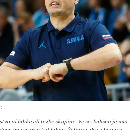
t
tvo ni lahke ali težke skupine. Ve se, kakšen je naš
aloga bo vse prej kot lahka. Želim si, da se bomo v