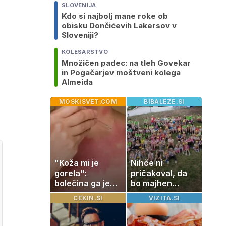
SLOVENIJA
Kdo si najbolj mane roke ob
obisku Dončićevih Lakersov v
Sloveniji?
KOLESARSTVO
Množičen padec: na tleh Govekar
in Pogačarjev moštveni kolega
Almeida
MOSKISVET.COM
BIBALEZE.SI
"Koža mi je
Nihče ni
gorela":
pričakoval, da
bolečina ga je
bo majhen
priklenila na
projekt postal
CEKIN.SI
VIZITA.SI
posteljo
ena najlepših
zgodb Zasavja