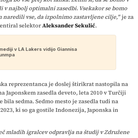
li v najbolj optimalni zasedbi. Vsekakor se bomo
n naredili vse, da izpolnimo zastavljene cilje,"
je za
entiral selektor
Aleksander Sekulić
.
ediji v LA Lakers vidijo Giannisa
unmpa
a reprezentanca je doslej štirikrat nastopila na
na Japonskem zasedla deveto, leta 2010 v Turčiji
 je bila sedma. Sedmo mesto je zasedla tudi na
023, ki so ga gostile Indonezija, Japonska in
več mladih igralcev odpravlja na študij v Združene