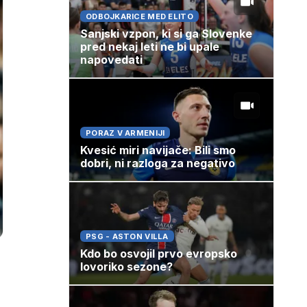
ODBOJKARICE MED ELITO
Sanjski vzpon, ki si ga Slovenke
pred nekaj leti ne bi upale
napovedati
PORAZ V ARMENIJI
Kvesić miri navijače: Bili smo
dobri, ni razloga za negativo
PSG - ASTON VILLA
Kdo bo osvojil prvo evropsko
lovoriko sezone?