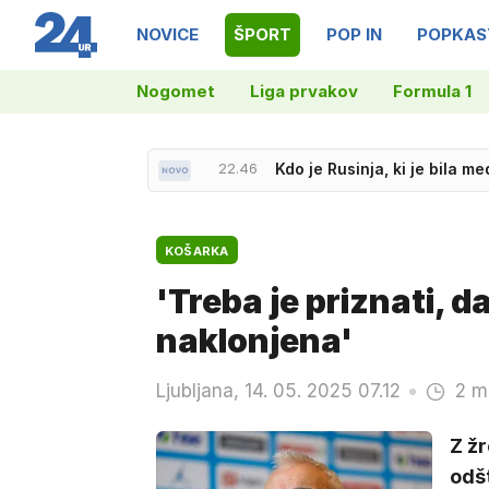
NOVICE
ŠPORT
POP IN
POPKAS
Nogomet
Liga prvakov
Formula 1
22.46
Kdo je Rusinja, ki je bila 
22.42
Pirnat: Varovanje Nataše P
KOŠARKA
'Treba je priznati, da
naklonjena'
Ljubljana, 14. 05. 2025 07.12
2 m
Z žr
odš