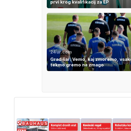
prvi krog kvalifikacij za EP
24ur.com
Gradišar: Vemo, kaj zmoremo, vsak
tekmo gremo na zmago