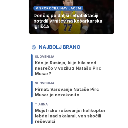
V SPOROČILU NAVIJAČEM
Dončić po daljši rehabilitaciji
potrdil vrnitev na košarkarska
igrišča
NAJBOLJ BRANO
SLOVENIJA
Kdo je Rusinja, ki je bila med
nesrečo v vozilu z Natašo Pirc
Musar?
SLOVENIJA
Pirnat: Varovanje Nataše Pirc
Musar je nezakonito
TUJINA
Mojstrsko reševanje: helikopter
lebdel nad skalami, ven skočili
reševalci