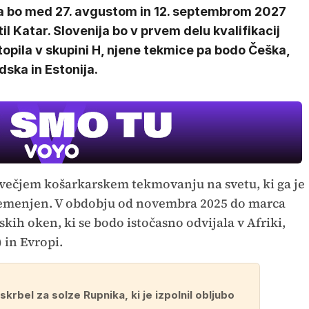
ga bo med 27. avgustom in 12. septembrom 2027
il Katar. Slovenija bo v prvem delu kvalifikacij
opila v skupini H, njene tekmice pa bodo Češka,
ska in Estonija.
ajvečjem košarkarskem tekmovanju na svetu, ki ga je
premenjen. V obdobju od novembra 2025 do marca
skih oken, ki se bodo istočasno odvijala v Afriki,
 in Evropi.
krbel za solze Rupnika, ki je izpolnil obljubo