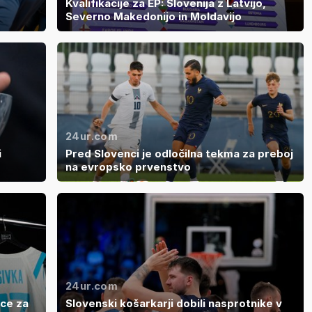
Kvalifikacije za EP: Slovenija z Latvijo,
Severno Makedonijo in Moldavijo
24ur.com
i
Pred Slovenci je odločilna tekma za preboj
na evropsko prvenstvo
24ur.com
ice za
Slovenski košarkarji dobili nasprotnike v