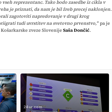
o vseh reprezentanc. Tako bodo zasedbe iz cikla v
eba je priznati, da nam je bil žreb precej naklonjen.
ali zagotoviti napredovanje v drugi krog
priigrati tudi uvrstitev na svetovno prvenstvo,"
pa je
or Košarkarske zveze Slovenije
Saša Dončić
.
24ur.com