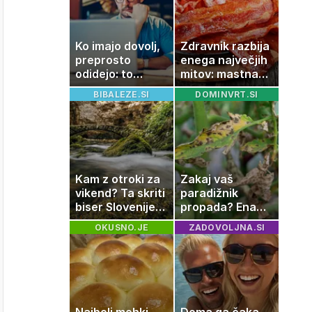
Ko imajo dovolj,
Zdravnik razbija
preprosto
enega največjih
odidejo: to
mitov: mastna
znamenje
jetra ne
BIBALEZE.SI
DOMINVRT.SI
najpogosteje da
nastanejo
odpoved
zaradi slanine,
temveč zaradi
živila, ki ga
imamo vsi radi
Kam z otroki za
Zakaj vaš
vikend? Ta skriti
paradižnik
biser Slovenije
propada? Ena
izgleda kot iz
napaka lahko
OKUSNO.JE
ZADOVOLJNA.SI
pravljice
uniči rastline –
tako jih rešite
Najbolj mehki
Doma ga čaka