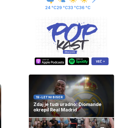
24 °C
29 °C
33 °C
36 °C
19-LETNI BISER
Zdaj je tudi uradno: Diomande
okrepil Real Madrid