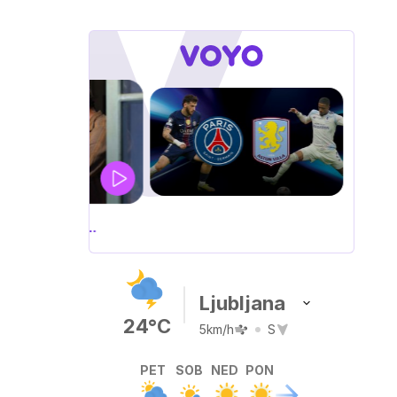
UEFA
SUPERPOKAL
V živo na VOYO: sreda ob 20.30
Ljubljana
24°C
5km/h
S
PET
SOB
NED
PON