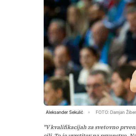
Aleksander Sekulić
FOTO: Damjan Žiber
"V kvalifikacijah za svetovno prvens
cilj. To je uvrstitev na prvenstvo. N