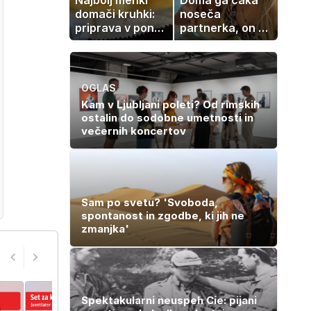
domači kruhki:
noseča
priprava v ponvi
partnerka, on pa
je trik za popoln
dopustuje z
rezultat
drugo
OGLAS
Kam v Ljubljani poleti? Od rimskih
ostalin do sodobne umetnosti in
večernih koncertov
Sam po svetu? 'Svoboda,
spontanost in zgodbe, ki jih ne
zmanjka'
Spektakularni neuspeh Cie: pijani