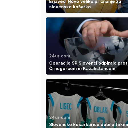
Erjavec: Novo veliko priznanje za
slovensko košarko
24ur.com
Operacijo SP Slovenci odpirajo prot
Črnogorcem in Kazahstancem
24ur.com
Slovenske košarkarice dobile tekm