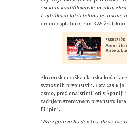
vsakem kvalifikacijskem ciklu zbra
kvalifikacij lotili tekmo po tekmo i
uradno spletno stran KZS žreb kom
PREBERI ŠE
Ameriški m
Antetoko
Slovenska moška članska košarkarsk
svetovnih prvenstvih. Leta 2006 je 
osmo, pred enajstimi leti v Španiji
zadnjem svetovnem prvenstvu leta 2
Filipini.
"Prav gotovo bo dejstvo, da se vse 