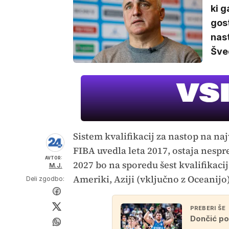
ki 
gost
nast
Šved
Sistem kvalifikacij za nastop na n
FIBA uvedla leta 2017, ostaja nes
AVTOR:
2027 bo na sporedu šest kvalifikacij
M.J.
Ameriki, Aziji (vključno z Oceanijo)
Deli zgodbo:
PREBERI ŠE
Dončić pos