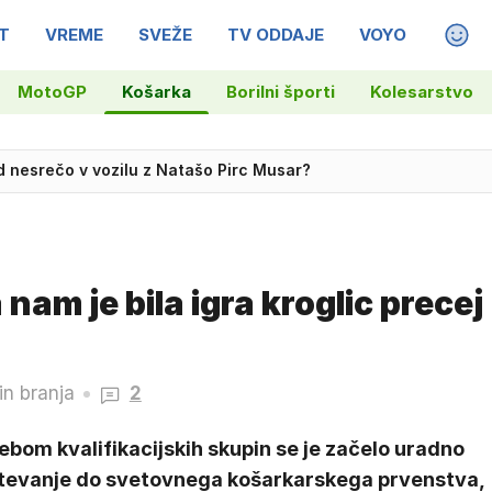
T
VREME
SVEŽE
TV ODDAJE
VOYO
MAGA
MotoGP
Košarka
Borilni športi
Kolesarstvo
med nesrečo v vozilu z Natašo Pirc Musar?
irc Musar je nezakonito
 nam je bila igra kroglic precej
in branja
2
ebom kvalifikacijskih skupin se je začelo uradno
tevanje do svetovnega košarkarskega prvenstva,