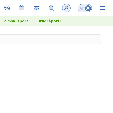
Preklopi barvni na
ZIN
Zimski športi
Drugi športi