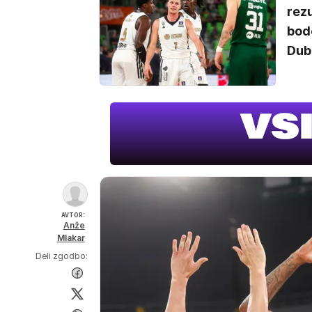
rezu
bod
Duba
AVTOR:
Anže
Mlakar
Deli zgodbo: