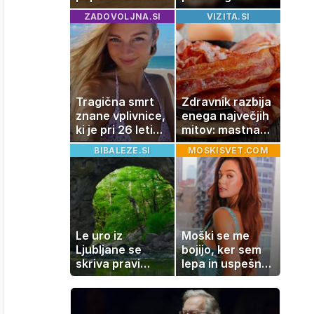
za vaš dom
po katerem ne
ZADOVOLJNA.SI
VIZITA.SI
boste
potrebovali
popoldanskega
spanca
Tragična smrt
Zdravnik razbija
znane vplivnice,
enega največjih
ki je pri 26 letih
mitov: mastna
izgubila boj z
jetra ne
BIBALEZE.SI
MOSKISVET.COM
boleznijo
nastanejo
zaradi slanine,
temveč zaradi
živila, ki ga
imamo vsi radi
Le uro iz
Moški se me
Ljubljane se
bojijo, ker sem
skriva pravi
lepa in uspešna:
naravni čudež:
Misica razkrila,
izlet, ki bo
zakaj je še
navdušil otroke
vedno samska