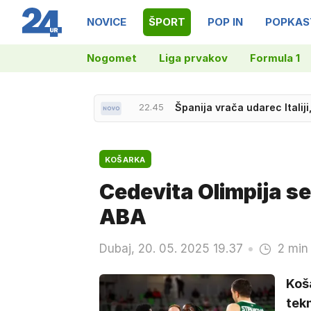
NOVICE
ŠPORT
POP IN
POPKAS
Nogomet
Liga prvakov
Formula 1
21.26
Incident na ženski Dirki po 
KOŠARKA
Cedevita Olimpija se 
ABA
Dubaj, 20. 05. 2025 19.37
2 min
Koša
tekm