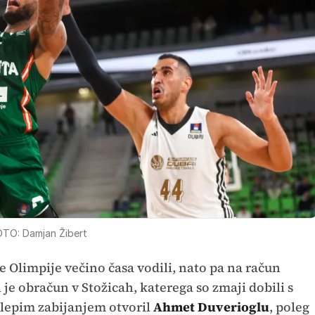
TO: Damjan Žibert
e Olimpije večino časa vodili, nato pa na račun
l je obračun v Stožicah, katerega so zmaji dobili s
 z lepim zabijanjem otvoril
Ahmet Duverioglu
, poleg