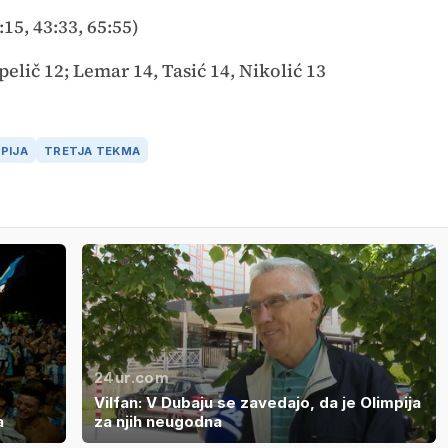
:15, 43:33, 65:55)
elič 12; Lemar 14, Tasić 14, Nikolić 13
PIJA
TRETJA TEKMA
24ur.com
Vilfan: V Dubaju se zavedajo, da je Olimpija
a
za njih neugodna