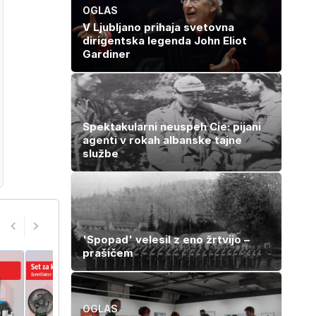
OGLAS
V Ljubljano prihaja svetovna
dirigentska legenda John Eliot
Gardiner
Spektakularni neuspeh Cie: pijani
agenti v rokah albanske tajne
službe
'Spopad' velesil z eno žrtvijo –
prašičem
OGLAS