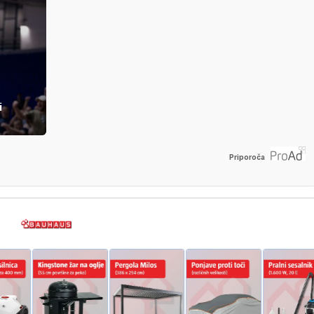
i
Priporoča