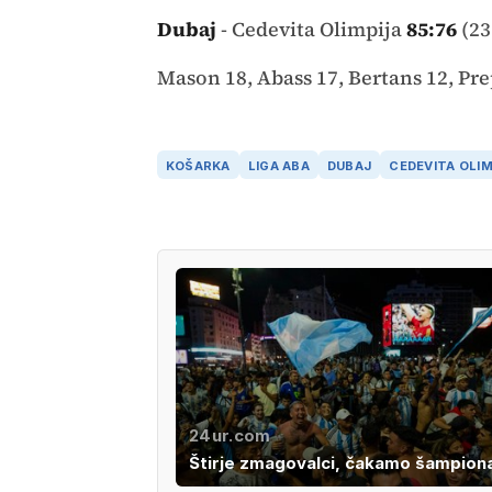
Dubaj
- Cedevita Olimpija
85:76
(23
Mason 18, Abass 17, Bertans 12, Prep
KOŠARKA
LIGA ABA
DUBAJ
CEDEVITA OLIM
24ur.com
Štirje zmagovalci, čakamo šampion