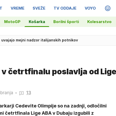
T
VREME
SVEŽE
TV ODDAJE
VOYO
MAGA
MotoGP
Košarka
Borilni športi
Kolesarstvo
Franciji: voznik ogrožal varnost kolesark
v četrtfinalu poslavlja od Lig
 branja
13
rkarji Cedevite Olimpije so na zadnji, odločilni
i četrtfinala Lige ABA v Dubaju izgubili z