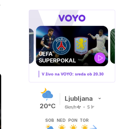
e
ZUFFA BOXING 10
V živo na VOYO: sobota ob
20.00
Ljubljana
20°C
6km/h
S
SOB
NED
PON
TOR