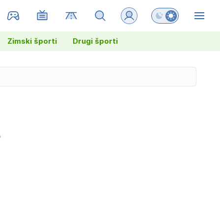
Preklopi barvni na
ZIN
Zimski športi
Drugi športi
e