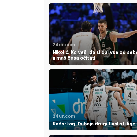
24ur.com
Nikolić: Ko veš, da si dal vse od sebe
nimaš česa očitati
24ur.com
Košarkarji Dubaja drugi finalisti lige