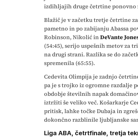
izdihljajih druge četrtine ponovno z
Blažič je v začetku tretje četrtine z
pametno in po zabijanju Abassa pove
Robinson, Nikolić in
DeVante Jone
(54:45), serijo uspešnih metov za tr
na drugi strani. Razlika se do zače
spremenila (65:55).
Cedevita Olimpija je zadnjo četrtin
pa je s trojko iz ogromne razdalje p
obdobje številnih napak domačinov, z
iztržiti še veliko več. Košarkarje 
pritisk, lahke točke Dubaja in zgre
dokončno razblinile ljubljanske san
Liga ABA, četrtfinale, tretja te