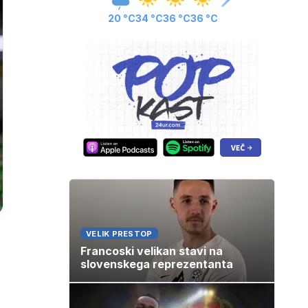
20 °C
34 °C
36 °C
36 °C
VELIK PRESTOP
Francoski velikan stavi na
slovenskega reprezentanta