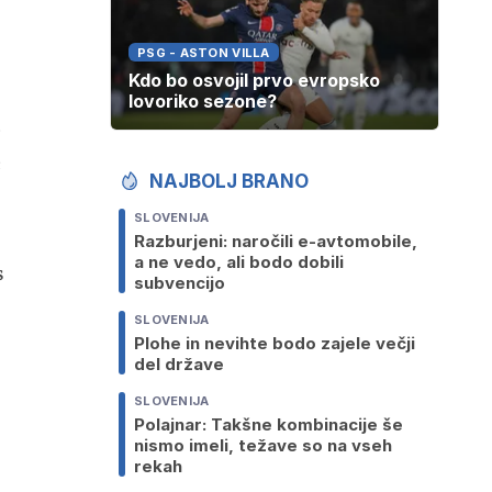
PSG - ASTON VILLA
Kdo bo osvojil prvo evropsko
lovoriko sezone?
ć
NAJBOLJ BRANO
SLOVENIJA
Razburjeni: naročili e-avtomobile,
a ne vedo, ali bodo dobili
s
subvencijo
SLOVENIJA
Plohe in nevihte bodo zajele večji
del države
SLOVENIJA
Polajnar: Takšne kombinacije še
nismo imeli, težave so na vseh
rekah