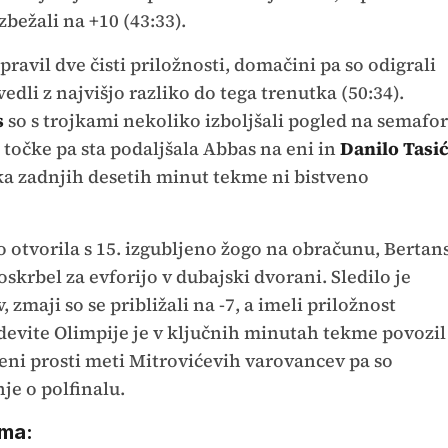
bežali na +10 (43:33).
apravil dve čisti priložnosti, domačini pa so odigrali
dli z najvišjo razliko do tega trenutka (50:34).
s
so s trojkami nekoliko izboljšali pogled na semafor
i točke pa sta podaljšala Abbas na eni in
Danilo Tasi
tka zadnjih desetih minut tekme ni bistveno
o otvorila s 15. izgubljeno žogo na obračunu, Bertan
oskrbel za evforijo v dubajski dvorani. Sledilo je
maji so se približali na -7, a imeli priložnost
Cedevite Olimpije je v ključnih minutah tekme povozil
šeni prosti meti Mitrovićevih varovancev pa so
je o polfinalu.
kma: