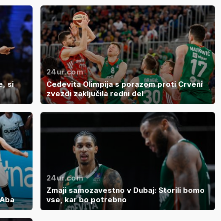
24ur.com
, si
Cedevita Olimpija s porazom proti Crveni
zvezdi zaključila redni del
24ur.com
Zmaji samozavestno v Dubaj: Storili bomo
 Aba
vse, kar bo potrebno