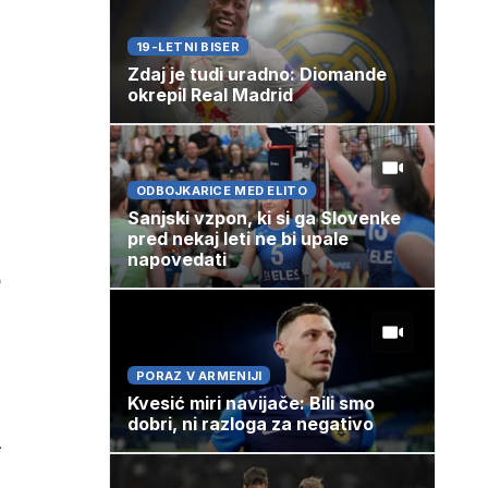
19-LETNI BISER
Zdaj je tudi uradno: Diomande
okrepil Real Madrid
ODBOJKARICE MED ELITO
Sanjski vzpon, ki si ga Slovenke
pred nekaj leti ne bi upale
napovedati
b
PORAZ V ARMENIJI
Kvesić miri navijače: Bili smo
dobri, ni razloga za negativo
r