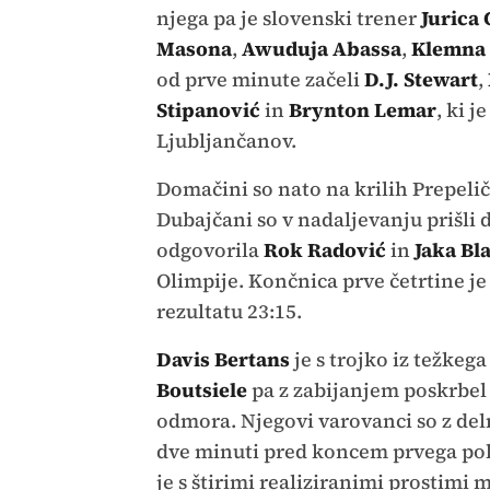
njega pa je slovenski trener
Jurica
Masona
,
Awuduja Abassa
,
Klemna 
od prve minute začeli
D.J. Stewart
,
Stipanović
in
Brynton Lemar
, ki 
Ljubljančanov.
Domačini so nato na krilih Prepelič
Dubajčani so v nadaljevanju prišli d
odgovorila
Rok Radović
in
Jaka Bla
Olimpije. Končnica prve četrtine j
rezultatu 23:15.
Davis Bertans
je s trojko iz težkeg
Boutsiele
pa z zabijanjem poskrbel 
odmora. Njegovi varovanci so z del
dve minuti pred koncem prvega pol
je s štirimi realiziranimi prostimi 