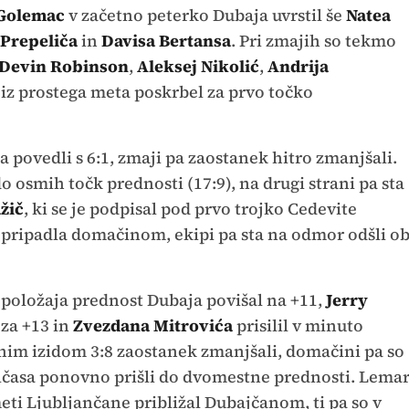
 Golemac
v začetno peterko Dubaja uvrstil še
Natea
Prepeliča
in
Davisa Bertansa
. Pri zmajih so tekmo
Devin Robinson
,
Aleksej Nikolić
,
Andrija
je iz prostega meta poskrbel za prvo točko
a povedli s 6:1, zmaji pa zaostanek hitro zmanjšali.
o osmih točk prednosti (17:9), na drugi strani pa sta
žič
, ki se je podpisal pod prvo trojko Cedevite
e pripadla domačinom, ekipi pa sta na odmor odšli o
a položaja prednost Dubaja povišal na +11,
Jerry
za +13 in
Zvezdana Mitrovića
prisilil v minuto
nim izidom 3:8 zaostanek zmanjšali, domačini pa so
časa ponovno prišli do dvomestne prednosti. Lema
meti Ljubljančane približal Dubajčanom, ti pa so v