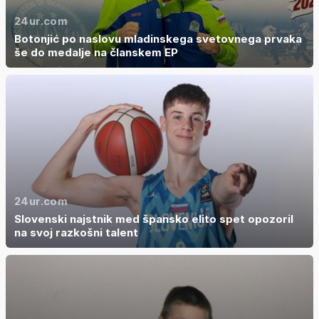
24ur.com
Botonjić po naslovu mladinskega svetovnega prvaka
še do medalje na članskem EP
24ur.com
Slovenski najstnik med špansko elito spet opozoril
na svoj razkošni talent