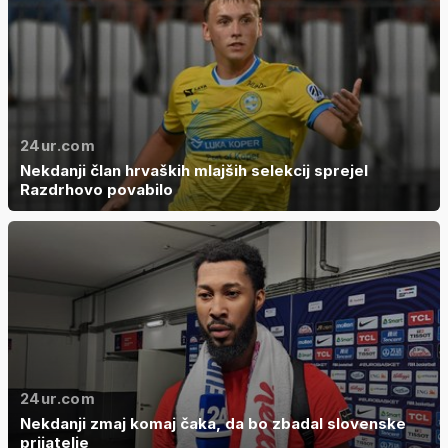
24ur.com
Nekdanji član hrvaških mlajših selekcij sprejel
Razdrhovo povabilo
24ur.com
Nekdanji zmaj komaj čaka, da bo zbadal slovenske
prijatelje