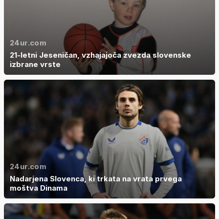
24ur.com
21-letni Jeseničan, vzhajajoča zvezda slovenske
izbrane vrste
24ur.com
Nadarjena Slovenca, ki trkata na vrata prvega
moštva Dinama