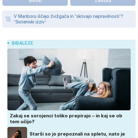
Moški
Ženska
V Mariboru iščejo žvižgača in 'skrivajo nepravilnosti'?
'Sistemski izziv'
BIBALEZE
Zakaj se sorojenci toliko prepirajo – in kaj se ob
tem učijo?
Starši so jo prepoznali na spletu, nato je