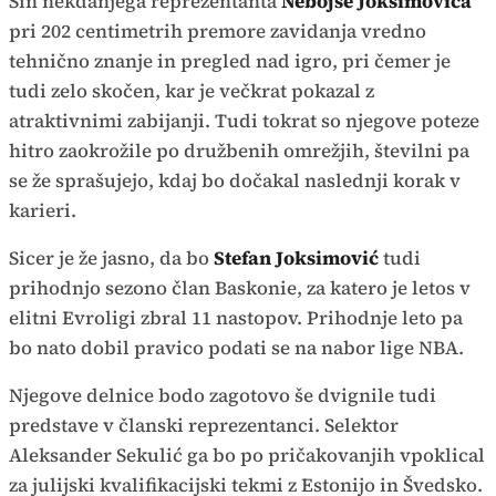
Sin nekdanjega reprezentanta
Nebojše Joksimovića
pri 202 centimetrih premore zavidanja vredno
tehnično znanje in pregled nad igro, pri čemer je
tudi zelo skočen, kar je večkrat pokazal z
atraktivnimi zabijanji. Tudi tokrat so njegove poteze
hitro zaokrožile po družbenih omrežjih, številni pa
se že sprašujejo, kdaj bo dočakal naslednji korak v
karieri.
Sicer je že jasno, da bo
Stefan Joksimović
tudi
prihodnjo sezono član Baskonie, za katero je letos v
elitni Evroligi zbral 11 nastopov. Prihodnje leto pa
bo nato dobil pravico podati se na nabor lige NBA.
Njegove delnice bodo zagotovo še dvignile tudi
predstave v članski reprezentanci. Selektor
Aleksander Sekulić ga bo po pričakovanjih vpoklical
za julijski kvalifikacijski tekmi z Estonijo in Švedsko.