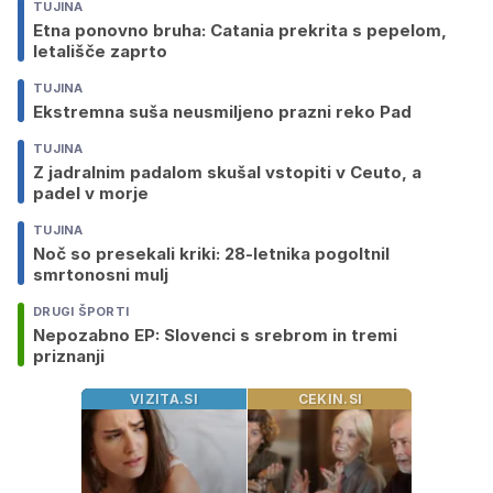
TUJINA
Etna ponovno bruha: Catania prekrita s pepelom,
letališče zaprto
TUJINA
Ekstremna suša neusmiljeno prazni reko Pad
TUJINA
Z jadralnim padalom skušal vstopiti v Ceuto, a
padel v morje
TUJINA
Noč so presekali kriki: 28-letnika pogoltnil
smrtonosni mulj
DRUGI ŠPORTI
Nepozabno EP: Slovenci s srebrom in tremi
priznanji
VIZITA.SI
CEKIN.SI