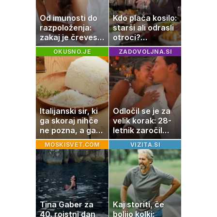
Od imunosti do
Kdo plača kosilo:
razpoloženja:
starši ali odrasli
zakaj je črevesje
otroci?
v središču
Razprava deli
OKUSNO.JE
ZADOVOLJNA.SI
pozornosti
družine po vsem
svetu
Italijanski sir, ki
Odločil se je za
ga skoraj nihče
velik korak: 28-
ne pozna, a ga
letnik zaročil
Italijani
dolgoletno
MOSKISVET.COM
VIZITA.SI
obožujejo
partnerko
Tina Gaber za
Kaj storiti, če
40. rojstni dan
bolijo kolki: