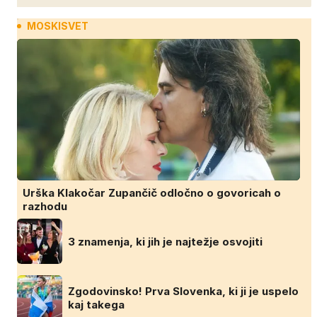
MOSKISVET
Urška Klakočar Zupančič odločno o govoricah o
razhodu
3 znamenja, ki jih je najtežje osvojiti
Zgodovinsko! Prva Slovenka, ki ji je uspelo
kaj takega