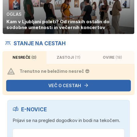
OGLAS
Kam v Ljubljani poleti? Od rimskih ostalin do
sodobne umetnosti in večernih koncertov
STANJE NA CESTAH
NESREČE
(0)
ZASTOJI
(11)
OVIRE
(18)
Trenutno ne beležimo nesreč 😎
VEČ O CESTAH
E-NOVICE
Prijavi se na pregled dogodkov in bodi na tekočem.