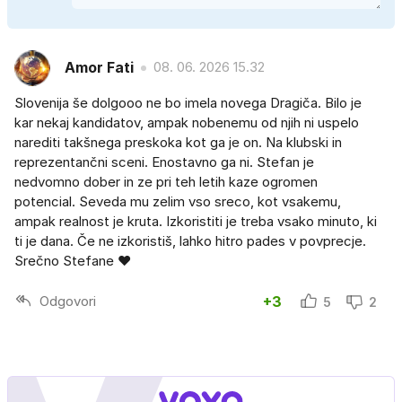
Amor Fati
08. 06. 2026 15.32
Slovenija še dolgooo ne bo imela novega Dragiča. Bilo je
kar nekaj kandidatov, ampak nobenemu od njih ni uspelo
narediti takšnega preskoka kot ga je on. Na klubski in
reprezentančni sceni. Enostavno ga ni. Stefan je
nedvomno dober in ze pri teh letih kaze ogromen
potencial. Seveda mu zelim vso sreco, kot vsakemu,
ampak realnost je kruta. Izkoristiti je treba vsako minuto, ki
ti je dana. Če ne izkoristiš, lahko hitro pades v povprecje.
Srečno Stefane ❤️
Odgovori
+3
5
2