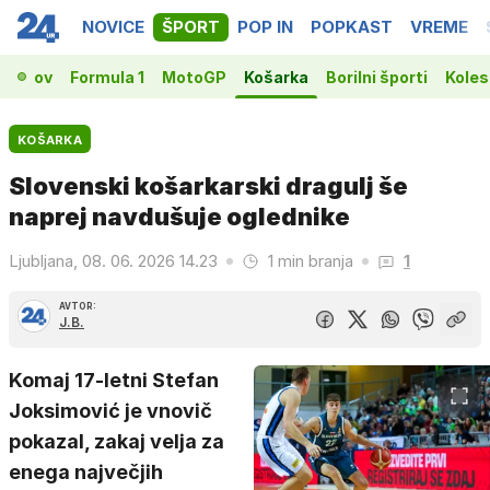
NOVICE
ŠPORT
POP IN
POPKAST
VREME
prvakov
Formula 1
MotoGP
Košarka
Borilni športi
Koles
KOŠARKA
Slovenski košarkarski dragulj še
naprej navdušuje oglednike
Ljubljana, 08. 06. 2026 14.23
1 min branja
1
AVTOR:
J.B.
Komaj 17-letni Stefan
Joksimović je vnovič
pokazal, zakaj velja za
enega največjih