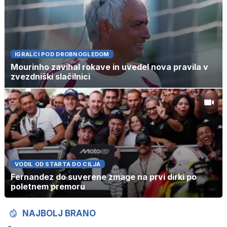
IGRALCI POD DROBNOGLEDOM
Mourinho zavihal rokave in uvedel nova pravila v
zvezdniški slačilnici
VODIL OD STARTA DO CILJA
Fernandez do suverene zmage na prvi dirki po
poletnem premoru
NAJBOLJ BRANO