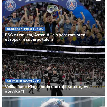
GENERALKI PRED TEKMO
PSG z remijem, Aston Villa s porazom pred
evropskim superpokalom
OB IMENIH NAJVEČJIH
Velika čast: Kingsi bodo upokojili Kopitarjevo
številko 11