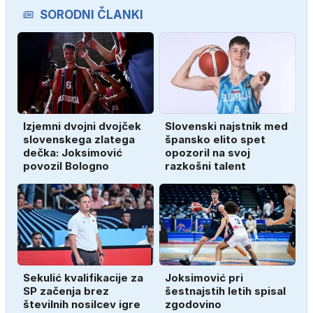
SORODNI ČLANKI
Izjemni dvojni dvojček
Slovenski najstnik med
slovenskega zlatega
špansko elito spet
dečka: Joksimović
opozoril na svoj
povozil Bologno
razkošni talent
Sekulić kvalifikacije za
Joksimović pri
SP začenja brez
šestnajstih letih spisal
številnih nosilcev igre
zgodovino