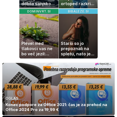
dobila sanjsko
ortoped razkriva
darilo
preproste trike
DOMINVRT.SI
BIBALEZE.SI
za zmanjšanje
bolečine
Plevel med
Starši so jo
tlakovci vas ne
prepoznali na
bo več jezil:
spletu, nato je
pomagajo vam
ostala brez
stvari, ki jih
službe
imate v kuhinji
OGLAS
Konec podpore za Office 2021: čas je za prehod na
Office 2024 Pro za 19,99 €