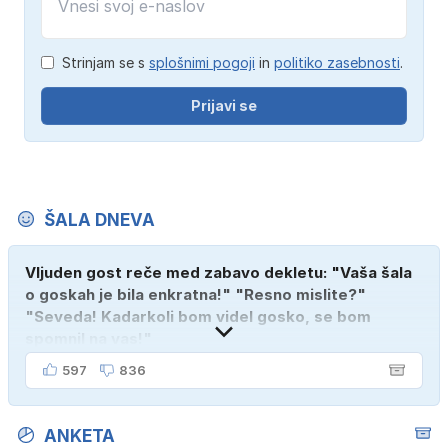
Strinjam se s
splošnimi pogoji
in
politiko zasebnosti
.
Prijavi se
ŠALA DNEVA
Vljuden gost reče med zabavo dekletu: "Vaša šala
o goskah je bila enkratna!" "Resno mislite?"
"Seveda! Kadarkoli bom videl gosko, se bom
spomnil na vas!"
597
836
ANKETA