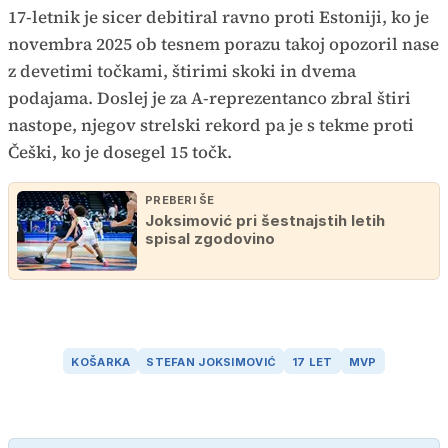
17-letnik je sicer debitiral ravno proti Estoniji, ko je
novembra 2025 ob tesnem porazu takoj opozoril nase
z devetimi točkami, štirimi skoki in dvema
podajama. Doslej je za A-reprezentanco zbral štiri
nastope, njegov strelski rekord pa je s tekme proti
Češki, ko je dosegel 15 točk.
PREBERI ŠE
Joksimović pri šestnajstih letih
spisal zgodovino
KOŠARKA
STEFAN JOKSIMOVIĆ
17 LET
MVP