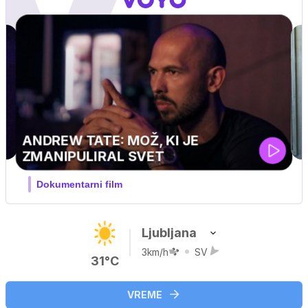
Ljubljana
3km/h
SV
31°C
VREME