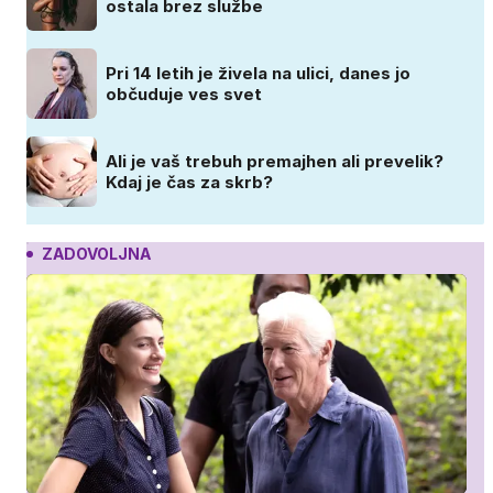
ostala brez službe
Pri 14 letih je živela na ulici, danes jo
občuduje ves svet
Ali je vaš trebuh premajhen ali prevelik?
Kdaj je čas za skrb?
ZADOVOLJNA