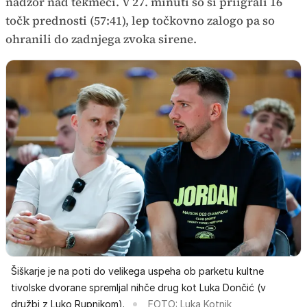
nadzor nad tekmeci. V 27. minuti so si priigrali 16
točk prednosti (57:41), lep točkovno zalogo pa so
ohranili do zadnjega zvoka sirene.
Šiškarje je na poti do velikega uspeha ob parketu kultne
tivolske dvorane spremljal nihče drug kot Luka Dončić (v
družbi z Luko Rupnikom).
FOTO: Luka Kotnik