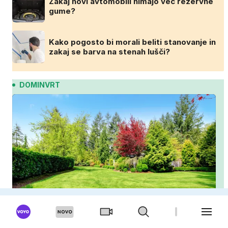
Zakaj novi avtomobili nimajo več rezervne
gume?
Kako pogosto bi morali beliti stanovanje in
zakaj se barva na stenah lušči?
DOMINVRT
Ali lahko poleti posejete travo? To morate
vedeti, preden se lotite nove trate