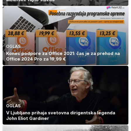
OGLAS
Konec podpore za Office 2021: čas je za prehod na
Office 2024 Pro za 19,99 €
OGLAS
V Ljubljano prihaja svetovna dirigentska legenda
John Eliot Gardiner