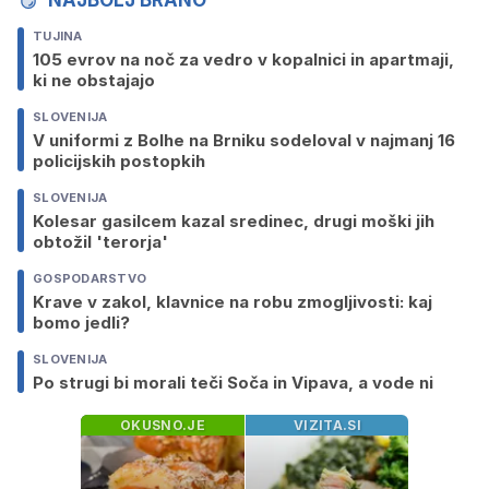
NAJBOLJ BRANO
TUJINA
105 evrov na noč za vedro v kopalnici in apartmaji,
ki ne obstajajo
SLOVENIJA
V uniformi z Bolhe na Brniku sodeloval v najmanj 16
policijskih postopkih
SLOVENIJA
Kolesar gasilcem kazal sredinec, drugi moški jih
obtožil 'terorja'
GOSPODARSTVO
Krave v zakol, klavnice na robu zmogljivosti: kaj
bomo jedli?
SLOVENIJA
Po strugi bi morali teči Soča in Vipava, a vode ni
OKUSNO.JE
VIZITA.SI