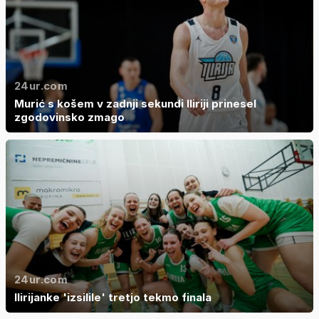
24ur.com
Murić s košem v zadnji sekundi Iliriji prinesel
zgodovinsko zmago
24ur.com
Ilirijanke 'izsilile' tretjo tekmo finala