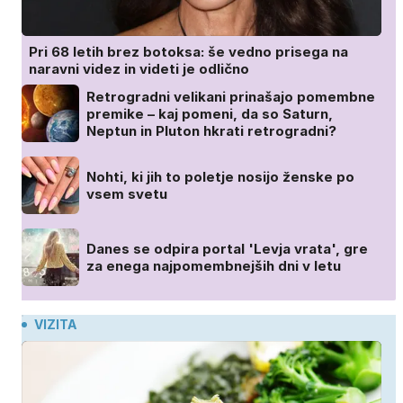
Pri 68 letih brez botoksa: še vedno prisega na
naravni videz in videti je odlično
Retrogradni velikani prinašajo pomembne
premike – kaj pomeni, da so Saturn,
Neptun in Pluton hkrati retrogradni?
Nohti, ki jih to poletje nosijo ženske po
vsem svetu
Danes se odpira portal 'Levja vrata', gre
za enega najpomembnejših dni v letu
VIZITA