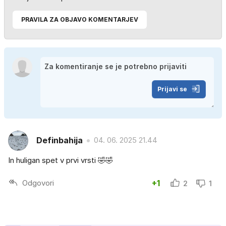
PRAVILA ZA OBJAVO KOMENTARJEV
Prijavi se
Definbahija
04. 06. 2025 21.44
In huligan spet v prvi vrsti 🤣🤣
Odgovori
+1
2
1