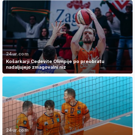
24ur.com
Košarkarji Cedevite Olimpije po preobratu
nadaljujejo zmagovalni niz
24ur.com