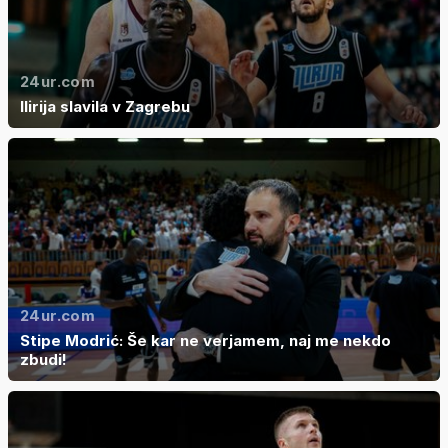
24ur.com
Ilirija slavila v Zagrebu
24ur.com
Stipe Modrić: Še kar ne verjamem, naj me nekdo
zbudi!