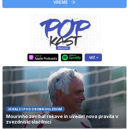
VREME
IGRALCI POD DROBNOGLEDOM
Mourinho zavihal rokave in uvedel nova pravila v
zvezdniški slačilnici