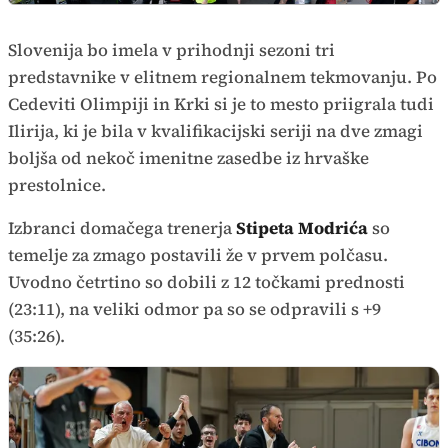
Slovenija bo imela v prihodnji sezoni tri
predstavnike v elitnem regionalnem tekmovanju. Po
Cedeviti Olimpiji in Krki si je to mesto priigrala tudi
Ilirija, ki je bila v kvalifikacijski seriji na dve zmagi
boljša od nekoč imenitne zasedbe iz hrvaške
prestolnice.
Izbranci domačega trenerja
Stipeta Modrića
so
temelje za zmago postavili že v prvem polčasu.
Uvodno četrtino so dobili z 12 točkami prednosti
(23:11), na veliki odmor pa so se odpravili s +9
(35:26).