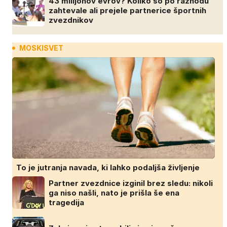
43 milijonov evrov? Koliko so po razhodu
zahtevale ali prejele partnerice športnih
zvezdnikov
MOSKISVET
To je jutranja navada, ki lahko podaljša življenje
Partner zvezdnice izginil brez sledu: nikoli
ga niso našli, nato je prišla še ena
tragedija