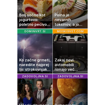
Bolj sočno kot
Polna je
jogurtovo:
nevarnih
poletno pecivo,
toksinov, a jo
ki vedno uspe
imamo vsi radi:
DOMINVRT.SI
MOSKISVET.COM
to je najbolj
nezdrava riba, ki
jo mnogi redno
uživajo
Ko začne grmeti,
Zakaj novi
naredite najprej
avtomobili
to: strokovnjaki
nimajo več
opozarjajo na
rezervne gume?
ZADOVOLJNA.SI
ZADOVOLJNA.SI
pogosto napako