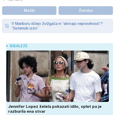
Moški
Ženska
V Mariboru iščejo žvižgača in 'skrivajo nepravilnosti'?
'Sistemski izziv'
BIBALEZE
Jennifer Lopez želela pokazati idilo, splet pa je
razburila ena stvar