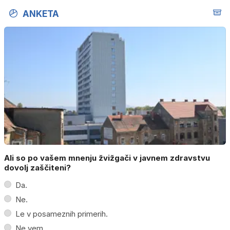
ANKETA
Ali so po vašem mnenju žvižgači v javnem zdravstvu
dovolj zaščiteni?
Da.
Ne.
Le v posameznih primerih.
Ne vem.