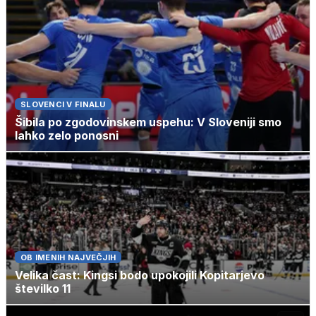
SLOVENCI V FINALU
Šibila po zgodovinskem uspehu: V Sloveniji smo
lahko zelo ponosni
OB IMENIH NAJVEČJIH
Velika čast: Kingsi bodo upokojili Kopitarjevo
številko 11