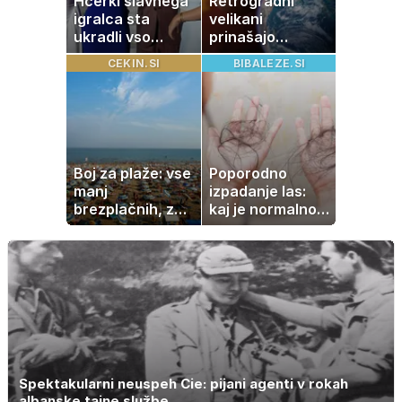
Hčerki slavnega
Retrogradni
igralca sta
velikani
ukradli vso
prinašajo
pozornost
pomembne
CEKIN.SI
BIBALEZE.SI
premike – kaj
pomeni, da so
Saturn, Neptun
in Pluton hkrati
retrogradni?
Boj za plaže: vse
Poporodno
manj
izpadanje las:
brezplačnih, za
kaj je normalno
ležalnik in
in kako si
senčnik tudi več
pomagati
kot 40 evrov
Spektakularni neuspeh Cie: pijani agenti v rokah
albanske tajne službe