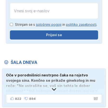
Strinjam se s
splošnimi pogoji
in
politiko zasebnosti
.
Prijavi se
ŠALA DNEVA
Oče v porodnišnici nestrpno čaka na rojstvo
svojega sina. Končno se prikaže ginekolog in mu
reče: "Ne ustrašite se, vaš sin tehta le dober
kilogram!" "Nič čudnega, gospod doktor, saj se z
ženo poznava šele tri mesece."
822
894