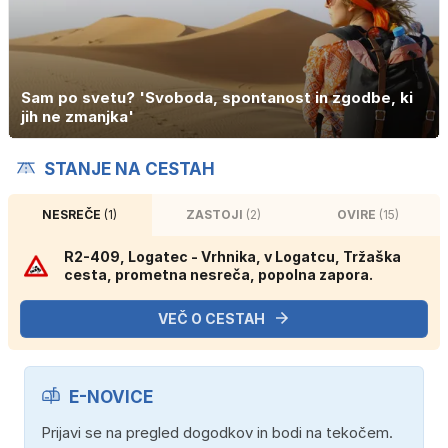
Sam po svetu? 'Svoboda, spontanost in zgodbe, ki
jih ne zmanjka'
STANJE NA CESTAH
NESREČE
(1)
ZASTOJI
(2)
OVIRE
(15)
R2-409, Logatec - Vrhnika, v Logatcu, Tržaška
cesta, prometna nesreča, popolna zapora.
VEČ O CESTAH
E-NOVICE
Prijavi se na pregled dogodkov in bodi na tekočem.