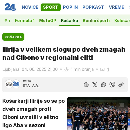
NOVICE
ŠPORT
POP IN
POPKAST
VREME
vakov
Formula 1
MotoGP
Košarka
Borilni športi
Kolesa
KOŠARKA
Ilirija v velikem slogu po dveh zmagah
nad Cibono v regionalni eliti
Ljubljana, 04. 06. 2025 21.00
1 min branja
1
AVTOR:
STA
A.V.
Košarkarji Ilirije so se po
dveh zmagah proti
Ciboni uvrstili v elitno
ligo Aba v sezoni