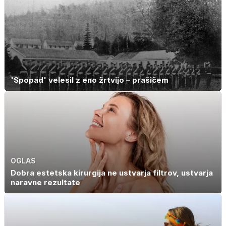
'Spopad' velesil z eno žrtvijo – prašičem
OGLAS
Dobra estetska kirurgija ne ustvarja filtrov, ustvarja
naravne rezultate