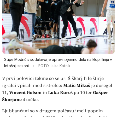
Stipe Modrić s sodelavci je opravil izjemno delo na klopi Ilirije v
letošnji sezoni.
FOTO: Luka Kotnik
V prvi polovici tekme so se pri Šiškarjih le štirje
igralci vpisali med s strelce:
Matic Mikuš
je dosegel
11,
Vincent Golson
in
Luka Kureš
po 10 ter
Gašper
Škorjanc
4 točke.
Ljubljančani so v drugem polčasu imeli popoln