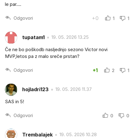
le par....
Odgovori
+0
1
1
tupatam1
19. 05. 2026 13.25
Če ne bo poškodb nasljednjo sezono Victor novi
MVP,letos pa z malo sreče prstan?
Odgovori
+1
2
1
hojladri123
19. 05. 2026 11.37
SAS in 5!
Odgovori
0
0
Trembalajek
19. 05. 2026 10.28