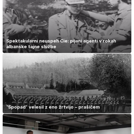
Spektakularni neuspeh Cie: pijani agenti v rokah
albanske tajne službe
'Spopad' velesil z eno žrtvijo – prašičem