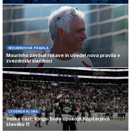
MOURINHOVA PRAVILA
Mourinho zavihal rokave in uvedel nova pravila v
zvezdniški slačilnici
LEGENDA KLUBA
Velika čast: Kingsi bodo upokojili Kopitarjevo
številko 11