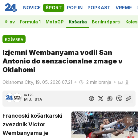
NOVICE
ŠPORT
POP IN
POPKAST
VREME
prvakov
Formula 1
MotoGP
Košarka
Borilni športi
Koles
KOŠARKA
Izjemni Wembanyama vodil San
Antonio do senzacionalne zmage v
Oklahomi
Oklahoma City, 19. 05. 2026 07.21
2 min branja
9
AVTOR:
M.J.
STA
Francoski košarkarski
zvezdnik Victor
Wembanyama je