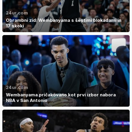
24ur.com
Obrambni zid: Wembanyama s šestimi blokadami in
17 skoki
24ur.com
Wembanyama pričakovano kot prvi izbor nabora
NBA v San Antonio