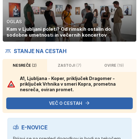
OGLAS
Kam v Ljubljani poleti? Od rimskih ostalin do
sodobne umetnosti in večernih koncertov
STANJE NA CESTAH
NESREČE
(2)
ZASTOJI
(7)
OVIRE
(19)
A1, Ljubljana - Koper, priključek Dragomer -
priključek Vrhnika v smeri Kopra, prometna
nesreča, oviran promet.
VEČ O CESTAH
E-NOVICE
Prijavi se na pregled dogodkov in bodi na tekočem.