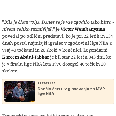
"
Bila je čista volja. Danes se je vse zgodilo tako hitro -
nisem veliko razmišljal
," je
Victor Wembanyama
povedal po odlični predstavi, ko je pri 22 letih in 134
dneh postal najmlajši igralec v zgodovini lige NBA z
vsaj 40 točkami in 20 skoki v končnici. Legendarni
Kareem Abdul-Jabbar
je bil star 22 let in 343 dni, ko
je v finalu lige NBA leta 1970 dosegel 40 točk in 20
skokov.
PREBERI ŠE
Dončić četrti v glasovanju za MVP
lige NBA
Francoski superzvezdnik je samo v drugem