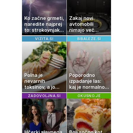
Ko začne grmeti,
Zakaj novi
naredite najprej
avtomobili
to: strokovnjaki
nimajo več
opozarjajo na
rezervne gume?
VIZITA.SI
BIBALEZE.SI
pogosto napako
Polna je
Poporodno
nevarnih
izpadanje las:
toksinov, a jo
kaj je normalno
imamo vsi radi:
in kako si
ZADOVOLJNA.SI
OKUSNO.JE
to je najbolj
pomagati
nezdrava riba, ki
jo mnogi redno
uživajo
Hčerki slavnega
Bolj sočno kot