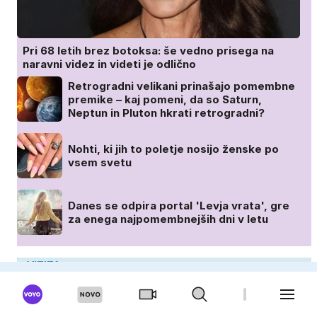
Pri 68 letih brez botoksa: še vedno prisega na
naravni videz in videti je odlično
Retrogradni velikani prinašajo pomembne
premike – kaj pomeni, da so Saturn,
Neptun in Pluton hkrati retrogradni?
Nohti, ki jih to poletje nosijo ženske po
vsem svetu
Danes se odpira portal 'Levja vrata', gre
za enega najpomembnejših dni v letu
VIZITA