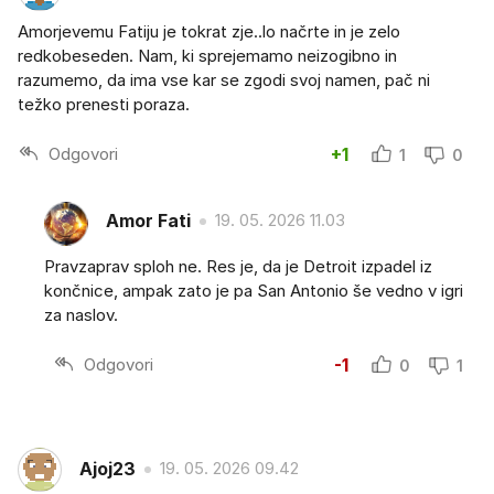
Amorjevemu Fatiju je tokrat zje..lo načrte in je zelo
redkobeseden. Nam, ki sprejemamo neizogibno in
razumemo, da ima vse kar se zgodi svoj namen, pač ni
težko prenesti poraza.
Odgovori
+1
1
0
Amor Fati
19. 05. 2026 11.03
Pravzaprav sploh ne. Res je, da je Detroit izpadel iz
končnice, ampak zato je pa San Antonio še vedno v igri
za naslov.
Odgovori
-1
0
1
Ajoj23
19. 05. 2026 09.42