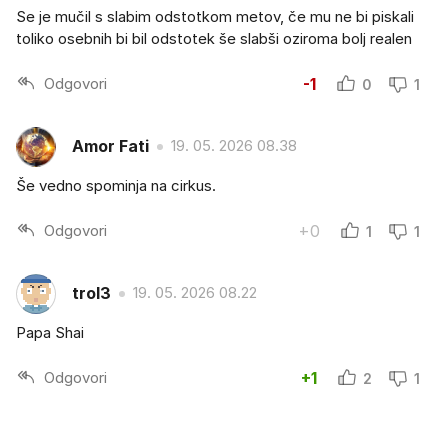
Se je mučil s slabim odstotkom metov, če mu ne bi piskali
toliko osebnih bi bil odstotek še slabši oziroma bolj realen
Odgovori
-1
0
1
Amor Fati
19. 05. 2026 08.38
Še vedno spominja na cirkus.
Odgovori
+0
1
1
trol3
19. 05. 2026 08.22
Papa Shai
Odgovori
+1
2
1