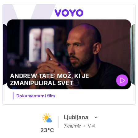
MOJ PRIJATELJ PINGVIN
Film meseca / družinski, pustolovski
Ljubljana
7km/h
V
23°C