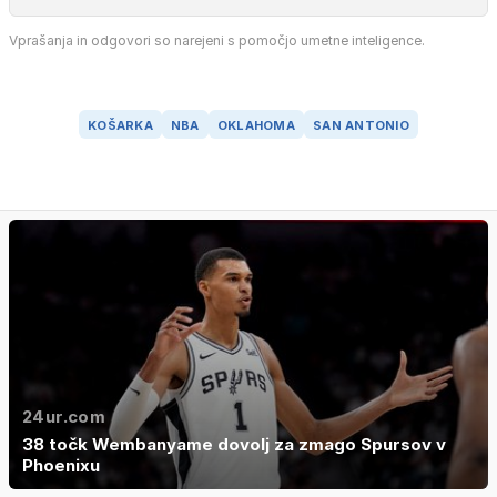
Vprašanja in odgovori so narejeni s pomočjo umetne inteligence.
KOŠARKA
NBA
OKLAHOMA
SAN ANTONIO
24ur.com
38 točk Wembanyame dovolj za zmago Spursov v
Phoenixu