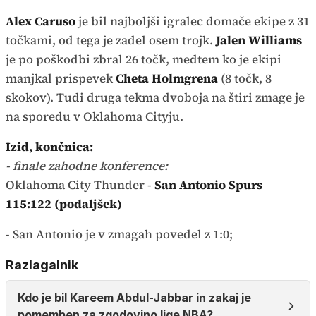
Alex Caruso
je bil najboljši igralec domače ekipe z 31
točkami, od tega je zadel osem trojk.
Jalen Williams
je po poškodbi zbral 26 točk, medtem ko je ekipi
manjkal prispevek
Cheta Holmgrena
(8 točk, 8
skokov). Tudi druga tekma dvoboja na štiri zmage je
na sporedu v Oklahoma Cityju.
Izid, končnica:
- finale zahodne konference:
Oklahoma City Thunder -
San Antonio Spurs
115:122 (podaljšek)
- San Antonio je v zmagah povedel z 1:0;
Razlagalnik
Kdo je bil Kareem Abdul-Jabbar in zakaj je
pomemben za zgodovino lige NBA?