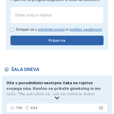
Strinjam se s
splošnimi pogoji
in
politiko zasebnosti
.
Prijavi se
ŠALA DNEVA
Oče v porodnišnici nestrpno čaka na rojstvo
svojega sina. Končno se prikaže ginekolog in mu
reče: "Ne ustrašite se, vaš sin tehta le dober
kilogram!" "Nič čudnega, gospod doktor, saj se z
ženo poznava šele tri mesece."
796
844