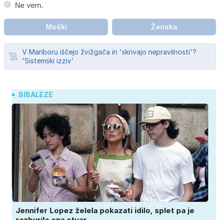
Ne vem.
Moški
Ženska
V Mariboru iščejo žvižgača in 'skrivajo nepravilnosti'?
'Sistemski izziv'
BIBALEZE
Jennifer Lopez želela pokazati idilo, splet pa je
razburila ena stvar