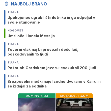
NAJBOLJ BRANO
TUJINA
Upokojenec ugrabil štiriletnika in ga odpeljal v
svoje stanovanje
NOGOMET
Umrl oče Lionela Messija
TUJINA
Tovorni vlak naj bi prevozil rdečo luč,
poškodovanih 15 ljudi
TUJINA
Požar ob Gardskem jezeru: evakuirali 200 ljudi
TUJINA
Brezposelni moški najel sodno dvorano v Kairu in
se izdajal za sodnika
DOMINVRT.SI
MOSKISVET.COM