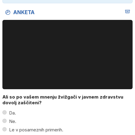
ANKETA
Ali so po vašem mnenju žvižgači v javnem zdravstvu
dovolj zaščiteni?
Da.
Ne.
Le v posameznih primerih.