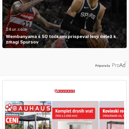
24ur.com
Wembanyama s 50 točkami prispeval levji delež k
zmagi Spursov
Priporoča