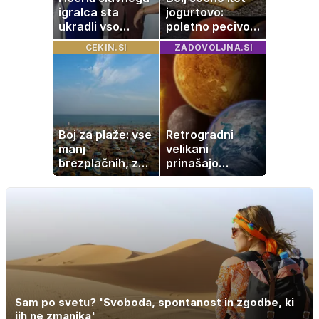
igralca sta
jogurtovo:
ukradli vso
poletno pecivo,
pozornost
ki vedno uspe
CEKIN.SI
ZADOVOLJNA.SI
Boj za plaže: vse
Retrogradni
manj
velikani
brezplačnih, za
prinašajo
ležalnik in
pomembne
senčnik tudi več
premike – kaj
kot 40 evrov
pomeni, da so
Saturn, Neptun
in Pluton hkrati
retrogradni?
Sam po svetu? 'Svoboda, spontanost in zgodbe, ki
jih ne zmanjka'