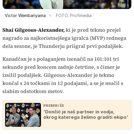
Victor Wembanyama
FOTO: Profimedia
Shai Gilgeous-Alexander,
ki je pred tekmo prejel
nagrado za najkoristnejšega igralca (MVP) rednega
dela sezone, je Thunderju priigral prvi podaljšek.
Kanadčan je s polaganjem izenačil na 101:101 tri
sekunde pred koncem zadnje četrtine, s čimer je
izsilil podaljšek. Gilgeous-Alexander je tekmo
končal s 24 točkami in 12 podajami, a se je mučil s
slabim odstotkom metov.
PREBERI ŠE
'Dončić je naš partner in vodja,
okrog katerega želimo graditi ekipo'