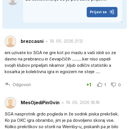
Prijavi se
brezcasni
19. 05. 2026 21.12
eni uzivate ko SGA ne gre kot po maslu a vaši idoli so ze
davno na prebrancu in čevapčičih .........ker niso uspeli
svojih klubov pripeljati nikamor ,kljub odlični statistiki a
kosarka je kolektivna igra in egoizem ne steje ....
Odgovori
+1
1
0
MesOjediPinGvin
19. 05. 2026 18.18
SGA nasprotnik grdo pogleda in že sodnik piska prekršek.
Ko pa OKC igra obrambo, jim je pa dovoljeno skoraj vse.
Koliko prekrškov so storili na Wemby-u, piskanih pa je bilo