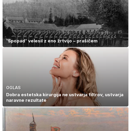
'Spopad' velesil z eno žrtvijo – prašičem
OGLAS
Dobra estetska kirurgija ne ustvarja filtrov, ustvarja
naravne rezultate