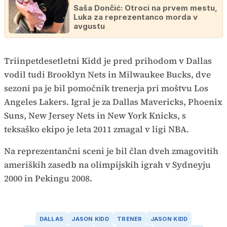
Saša Dončić: Otroci na prvem mestu,
Luka za reprezentanco morda v
avgustu
Triinpetdesetletni Kidd je pred prihodom v Dallas
vodil tudi Brooklyn Nets in Milwaukee Bucks, dve
sezoni pa je bil pomočnik trenerja pri moštvu Los
Angeles Lakers. Igral je za Dallas Mavericks, Phoenix
Suns, New Jersey Nets in New York Knicks, s
teksaško ekipo je leta 2011 zmagal v ligi NBA.
Na reprezentančni sceni je bil član dveh zmagovitih
ameriških zasedb na olimpijskih igrah v Sydneyju
2000 in Pekingu 2008.
DALLAS
JASON KIDD
TRENER
JASON KIDD