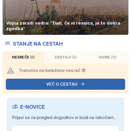
Vojna zaradi vedra: 'Tudi, če ni resnica, je to dobra
zgodba'
STANJE NA CESTAH
NESREČE
(0)
ZASTOJI
(0)
OVIRE
(15)
Trenutno ne beležimo nesreč 😎
VEČ O CESTAH
E-NOVICE
Prijavi se na pregled dogodkov in bodi na tekočem.