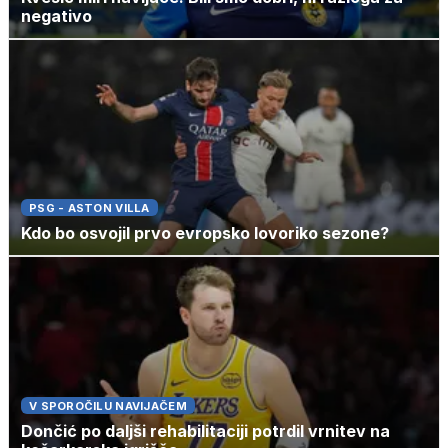
negativo
PSG - ASTON VILLA
Kdo bo osvojil prvo evropsko lovoriko sezone?
V SPOROČILU NAVIJAČEM
Dončić po daljši rehabilitaciji potrdil vrnitev na