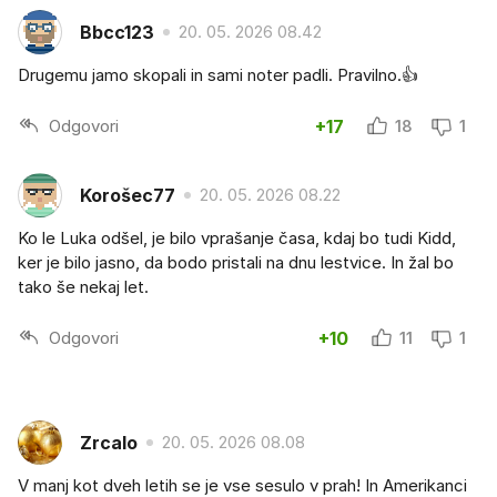
Bbcc123
20. 05. 2026 08.42
Drugemu jamo skopali in sami noter padli. Pravilno.👍
Odgovori
+17
18
1
Korošec77
20. 05. 2026 08.22
Ko le Luka odšel, je bilo vprašanje časa, kdaj bo tudi Kidd,
ker je bilo jasno, da bodo pristali na dnu lestvice. In žal bo
tako še nekaj let.
Odgovori
+10
11
1
Zrcalo
20. 05. 2026 08.08
V manj kot dveh letih se je vse sesulo v prah! In Amerikanci