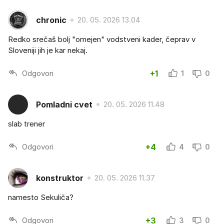
chronic
20. 05. 2026 13.04
Redko srečaš bolj "omejen" vodstveni kader, čeprav v
Sloveniji jih je kar nekaj.
Odgovori
+1
1
0
Pomladni cvet
20. 05. 2026 11.48
slab trener
Odgovori
+4
4
0
konstruktor
20. 05. 2026 11.37
namesto Sekuliča?
Odgovori
+3
3
0