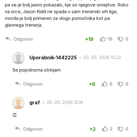
pa se je bolj jasno pokazalo, kje so njegove omejitve. Roko
na srce, Jason Kidd ne spada v sam trenerski vrh lige,
morda je bolj primeren za vlogo pomočnika kot pa
glavnega trenerja.
Odgovori
+19
19
0
Uporabnik-1442225
20. 05. 2026 10.22
Se popolnoma strinjam
Odgovori
+6
6
0
graf
20. 05. 2026 12.16
👏
Odgovori
+2
2
0