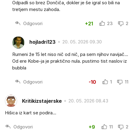
Odpadli so brez Dončiča, dokler je še igral so bili na
tretjem mestu zahoda.
Odgovori
+21
23
2
hojladri123
20. 05. 2026 09.30
Rumeni že 15 let niso nič od nič, pa sem njihov navijač...
Od ere Kobe-ja je praktično nula. pustimo tist naslov iz
bubbla
Odgovori
-10
1
11
Kritikizstajerske
20. 05. 2026 08.43
Hišica iz kart se podira...
Odgovori
+9
11
2