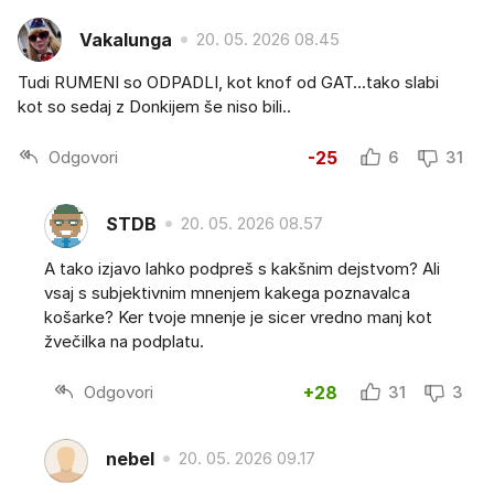
Vakalunga
20. 05. 2026 08.45
Tudi RUMENI so ODPADLI, kot knof od GAT...tako slabi
kot so sedaj z Donkijem še niso bili..
Odgovori
-25
6
31
STDB
20. 05. 2026 08.57
A tako izjavo lahko podpreš s kakšnim dejstvom? Ali
vsaj s subjektivnim mnenjem kakega poznavalca
košarke? Ker tvoje mnenje je sicer vredno manj kot
žvečilka na podplatu.
Odgovori
+28
31
3
nebel
20. 05. 2026 09.17