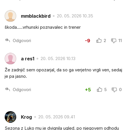
mmblackbird
20. 05. 2026 10.35
škoda.....vrhunski poznavalec in trener
Odgovori
-9
2
11
a res1
20. 05. 2026 10.13
Že zadnjič sem opozarjal, da so ga verjetno vrgli ven, sedaj
je pa jasno.
Odgovori
+5
5
0
Krog
20. 05. 2026 09.41
Sezona z Luko mu je dvignila ugled, po njegovem odhodu