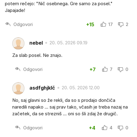
potem rečejo: "Nič osebnega. Gre samo za posel."
Japajade!
Odgovori
+15
17
2
nebel
20. 05. 2026 09.19
Za slab posel. Ne znajo.
Odgovori
+7
7
0
asdfghjklč
20. 05. 2026 12.00
No, saj glavni so že rekli, da so s prodajo dončiča
naredili napako ... saj prav tako, včasih je treba nazaj na
začetek, da se strezniš ... oni so šli zdaj že drugič.
Odgovori
+4
4
0