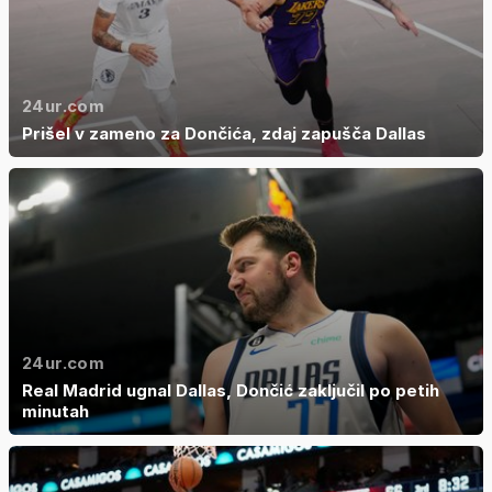
24ur.com
Prišel v zameno za Dončića, zdaj zapušča Dallas
24ur.com
Real Madrid ugnal Dallas, Dončić zaključil po petih
minutah