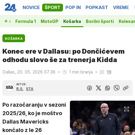
NOVICE
ŠPORT
POP IN
POPKAST
VREME
vakov
Formula 1
MotoGP
Košarka
Borilni športi
Kolesa
KOŠARKA
Konec ere v Dallasu: po Dončićevem
odhodu slovo še za trenerja Kidda
Dallas, 20. 05. 2026 07.36
1 min branja
19
AVTOR:
R.S.
STA
Po razočaranju v sezoni
2025/26, ko je moštvo
Dallas Mavericks
končalo z le 26