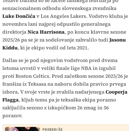
Težave Dallasa so se začele lanskega februarja po
senzacionalnem odhodu slovenskega zvezdnika
Luke Dončića
v Los Angeles Lakers. Vodstvo kluba je
novembra lani najprej odpustilo generalnega
direktorja
Nica Harrisona
, po koncu klavrne sezone
2025/26 pa se je za sodelovanje zahvalilo tudi
Jasonu
Kiddu
, ki je ekipo vodil od leta 2021.
Dallas se je pod njegovim vodstvom pred dvema
letoma uvrstil v veliki finale lige NBA in izgubil
proti Boston Celtics. Pred začetkom sezone 2025/26 je
franšiza iz Teksasa na naboru dobila pravico prvega
izbora. V svoje vrste je zvabila nadarjenega
Cooperja
Flagga
, kljub temu pa je teksaška ekipa porazno
zaključila sezono z izkupičkom 26 zmag in 56
porazov.
PREBERI ŠE