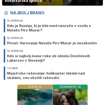
košarkarska igrišča
NAJBOLJ BRANO
SLOVENIJA
Kdo je Rusinja, ki je bila med nesrečo v vozilu z
Natašo Pirc Musar?
SLOVENIJA
Pirnat: Varovanje Nataše Pirc Musar je nezakonito
SLOVENIJA
Kdo si najbolj mane roke ob obisku Dončićevih
Lakersov v Sloveniji?
TUJINA
Mojstrsko reševanje: helikopter lebdel nad
skalami, ven skočili reševalci
CEKIN.SI
DOMINVRT.SI