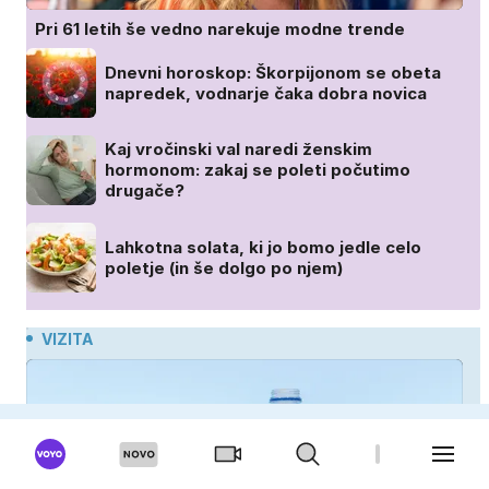
Pri 61 letih še vedno narekuje modne trende
Dnevni horoskop: Škorpijonom se obeta
napredek, vodnarje čaka dobra novica
Kaj vročinski val naredi ženskim
hormonom: zakaj se poleti počutimo
drugače?
Lahkotna solata, ki jo bomo jedle celo
poletje (in še dolgo po njem)
VIZITA