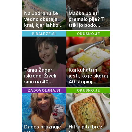
Na Jadranu še
Mačka poleti
vedno obstaja
premalo pije? Ti
kraj, kjer lahko
triki jo bodo
dopustujete
spodbudili, da
BIBALEZE.SI
OKUSNO.JE
poceni:
zaužije več vode
nastanitev že od
10 evrov, kosilo
za pet evrov
Tanja Žagar
Kaj kuhati in
iskreno: Živeli
jesti, ko je skoraj
smo na 40
40 stopinj
kvadratih, a
Celzija: 5 kosil
ZADOVOLJNA.SI
OKUSNO.JE
imela sem vse,
brez prižiganja
kar otrok
pečice
potrebuje
Danes praznuje
Hitra pita brez