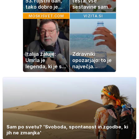
53. rojstni dan,
testa: vse
tako dobro je
sestavine samo
videti znana
zmešate in
MOSKISVET.COM
VIZITA.SI
Slovenka
pečica opravi
ostalo
Italija žaluje:
Zdravniki
Umrla je
opozarjajo: to je
legenda, ki je s
največja
svojimi pesmimi
napaka, ki jo
zaznamovala
ljudje delajo med
Italijo
vročino
Sam po svetu? 'Svoboda, spontanost in zgodbe, ki
jih ne zmanjka'