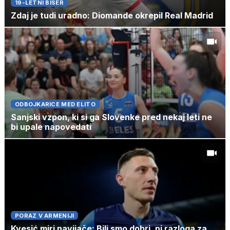
19-LETNI BISER
Zdaj je tudi uradno: Diomande okrepil Real Madrid
ODBOJKARICE MED ELITO
Sanjski vzpon, ki si ga Slovenke pred nekaj leti ne
bi upale napovedati
PORAZ V ARMENIJI
Kvesić miri navijače: Bili smo dobri, ni razloga za