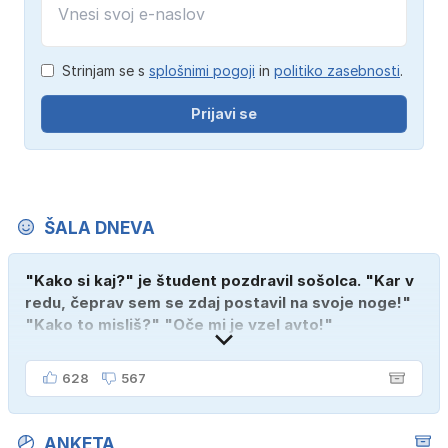
Strinjam se s
splošnimi pogoji
in
politiko zasebnosti
.
Prijavi se
ŠALA DNEVA
"Kako si kaj?" je študent pozdravil sošolca. "Kar v
redu, čeprav sem se zdaj postavil na svoje noge!"
"Kako to misliš?" "Oče mi je vzel avto!"
628
567
ANKETA